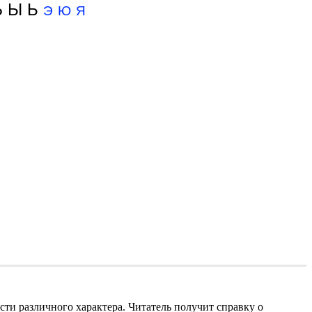
 Ы Ь
Э
Ю
Я
ти различного характера. Читатель получит справку о