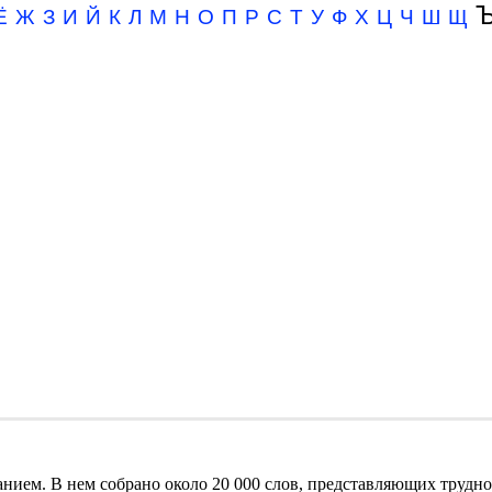
Ъ
Ё
Ж
З
И
Й
К
Л
М
Н
О
П
Р
С
Т
У
Ф
Х
Ц
Ч
Ш
Щ
ием. В нем собрано около 20 000 слов, представляющих труднос