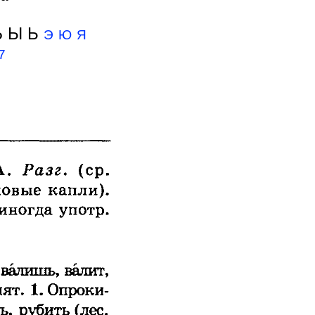
 Ы Ь
Э
Ю
Я
7