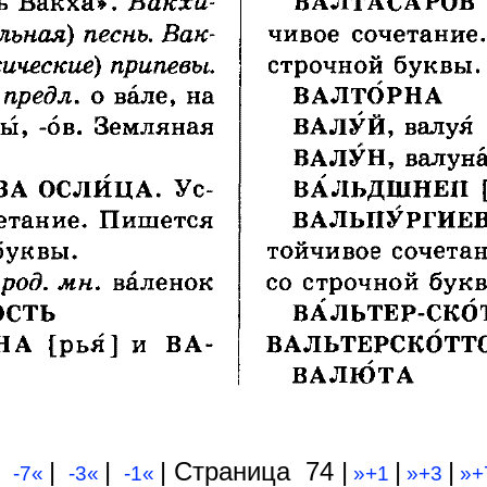
|
|
| Cтраница 74 |
|
|
-7«
-3«
-1«
»+1
»+3
»+