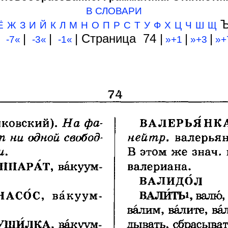
В СЛОВАРИ
Ъ
Ё
Ж
З
И
Й
К
Л
М
Н
О
П
Р
С
Т
У
Ф
Х
Ц
Ч
Ш
Щ
|
|
| Cтраница 74 |
|
|
-7«
-3«
-1«
»+1
»+3
»+