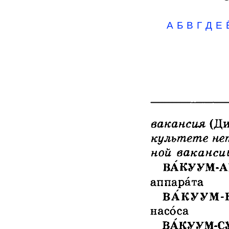
А
Б
В
Г
Д
Е