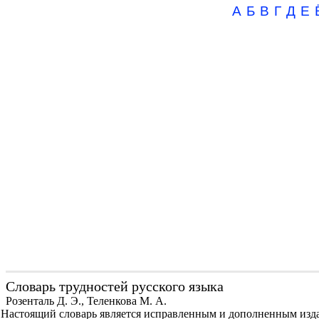
А
Б
В
Г
Д
Е
Словарь трудностей русского языка
Розенталь Д. Э., Теленкова М. А.
Настоящий словарь является исправленным и дополненным издан