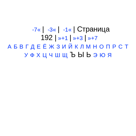
|
|
| Cтраница
-7«
-3«
-1«
192 |
|
|
»+1
»+3
»+7
А
Б
В
Г
Д
Е
Ё
Ж
З
И
Й
К
Л
М
Н
О
П
Р
С
Т
Ъ Ы Ь
У
Ф
Х
Ц
Ч
Ш
Щ
Э
Ю
Я