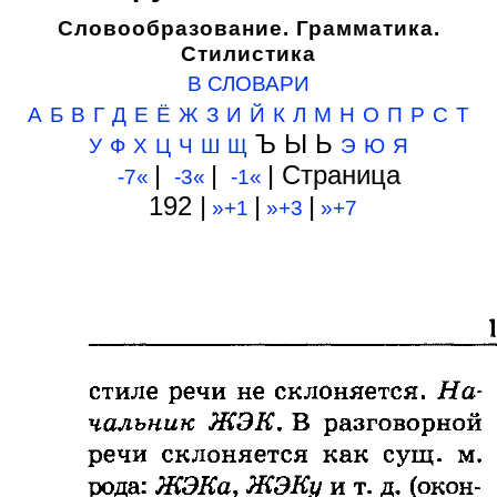
Словообразование. Грамматика.
Стилистика
В СЛОВАРИ
А
Б
В
Г
Д
Е
Ё
Ж
З
И
Й
К
Л
М
Н
О
П
Р
С
Т
Ъ Ы Ь
У
Ф
Х
Ц
Ч
Ш
Щ
Э
Ю
Я
|
|
| Cтраница
-7«
-3«
-1«
192 |
|
|
»+1
»+3
»+7