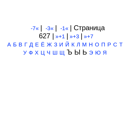
|
|
| Cтраница
-7«
-3«
-1«
627 |
|
|
»+1
»+3
»+7
А
Б
В
Г
Д
Е
Ё
Ж
З
И
Й
К
Л
М
Н
О
П
Р
С
Т
Ъ Ы Ь
У
Ф
Х
Ц
Ч
Ш
Щ
Э
Ю
Я