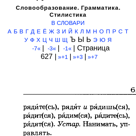
Словообразование. Грамматика.
Стилистика
В СЛОВАРИ
А
Б
В
Г
Д
Е
Ё
Ж
З
И
Й
К
Л
М
Н
О
П
Р
С
Т
Ъ Ы Ь
У
Ф
Х
Ц
Ч
Ш
Щ
Э
Ю
Я
|
|
| Cтраница
-7«
-3«
-1«
627 |
|
|
»+1
»+3
»+7