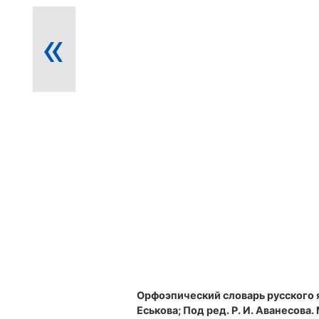
«
Орфоэпический словарь русского 
Еськова; Под ред. Р. И. Аванесова. М