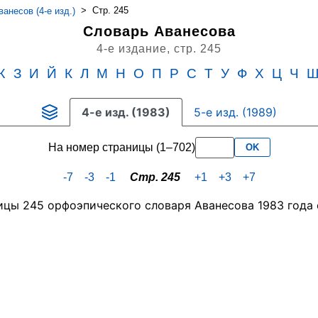
>
Стр. 245
анесов (4-е изд.)
Словарь Аванесова
4-е издание,
стр. 245
Ж
З
И
Й
К
Л
М
Н
О
П
Р
С
Т
У
Ф
Х
Ц
Ч
4-е изд. (1983)
5-е изд. (1989)
На номер страницы (1–702)
OK
-7
-3
-1
Стр. 245
+1
+3
+7