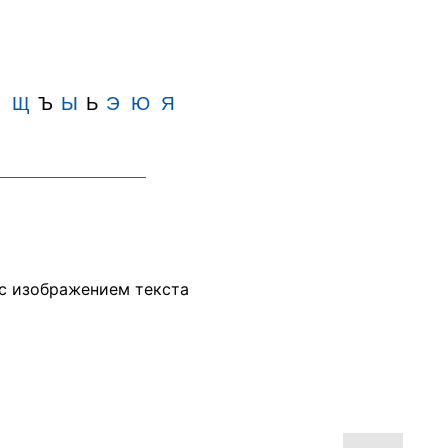
Ш
Щ
Ъ
Ы
Ь
Э
Ю
Я