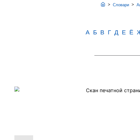
>
>
Словари
Ав
А
Б
В
Г
Д
Е
Ё
Скан
PDF-
страницы
245
словаря
Аванесова
(1983)