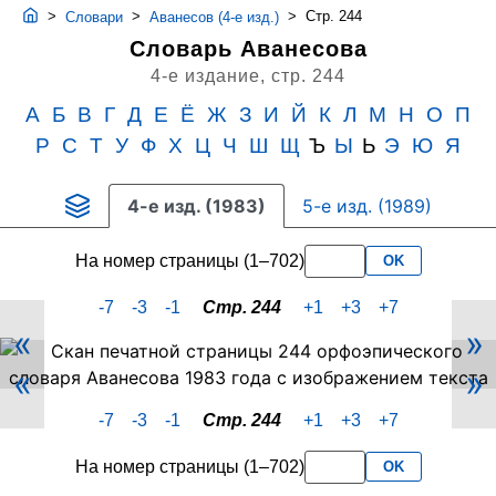
>
>
>
Стр. 244
Словари
Аванесов (4-е изд.)
Словарь Аванесова
4-е издание,
стр. 244
А
Б
В
Г
Д
Е
Ё
Ж
З
И
Й
К
Л
М
Н
О
П
Р
С
Т
У
Ф
Х
Ц
Ч
Ш
Щ
Ъ
Ы
Ь
Э
Ю
Я
4-е изд. (1983)
5-е изд. (1989)
На номер страницы (1–702)
OK
-7
-3
-1
Стр. 244
+1
+3
+7
«
»
Скан
«
»
PDF-
страницы
-7
-3
-1
Стр. 244
+1
+3
+7
244
словаря
На номер страницы (1–702)
OK
Аванесова