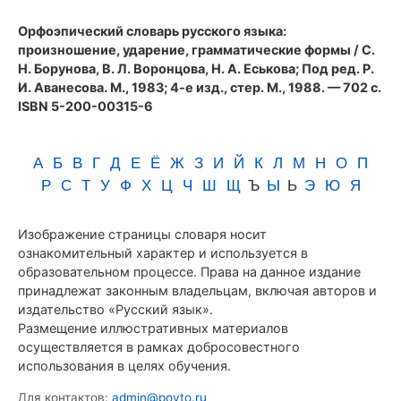
(1983)
Орфоэпический словарь русского языка:
произношение, ударение, грамматические формы
/ С.
Н. Борунова, В. Л. Воронцова, Н. А. Еськова; Под ред. Р.
И. Аванесова. М., 1983; 4-е изд., стер. М., 1988. — 702 с.
ISBN 5-200-00315-6
А
Б
В
Г
Д
Е
Ё
Ж
З
И
Й
К
Л
М
Н
О
П
Р
С
Т
У
Ф
Х
Ц
Ч
Ш
Щ
Ъ
Ы
Ь
Э
Ю
Я
Изображение страницы словаря носит
ознакомительный характер и используется в
образовательном процессе. Права на данное издание
принадлежат законным владельцам, включая авторов и
издательство «Русский язык».
Размещение иллюстративных материалов
осуществляется в рамках добросовестного
использования в целях обучения.
Для контактов:
admin@povto.ru