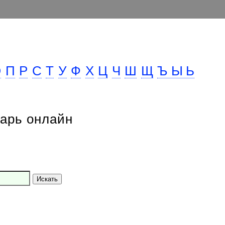
О
П
Р
С
Т
У
Ф
Х
Ц
Ч
Ш
Щ
Ъ Ы Ь
арь онлайн
Искать