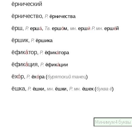
ёрнический
ёрничество
,
ёрничества
Р.
ёрш
,
ерш
а́
,
ерш
о́
м,
ерш
и́
ерш
е́
й
Р.
Тв.
мн.
Р. мн.
ёршик
,
ёршика
Р.
ёфик
а́
тор
,
ёфик
а́
тора
Р.
ёфик
а́
ция
,
ёфик
а́
ции
Р.
ёх
о́
р
,
ёх
о́
ра (
)
Р.
бурятский танец
ёшка
,
ёшки,
ёшки,
ёшек (
)
Р.
мн.
Р. мн.
буква ё