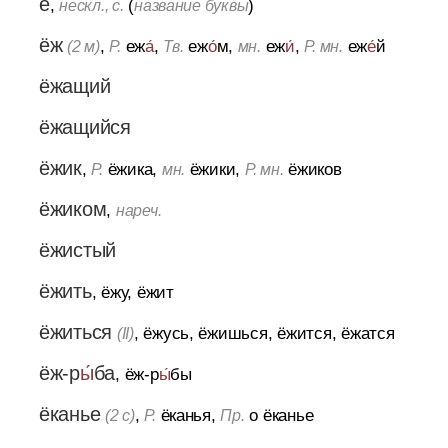
ё
,
(
)
нескл., с.
название буквы
ёж
,
еж
а́
,
еж
о́
м,
еж
и́
,
еж
е́
й
(2 м)
Р.
Тв.
мн.
Р. мн.
ёжащий
ёжащийся
ёжик
,
ёжика,
ёжики,
ёжиков
Р.
мн.
Р. мн.
ёжиком
,
нареч.
ёжистый
ёжить
, ёжу, ёжит
ёжиться
, ёжусь, ёжишься, ёжится, ёжатся
(II)
ёж-р
ы́
ба
, ёж-р
ы́
бы
ёканье
,
ёканья,
о ёканье
(2 с)
Р.
Пр.