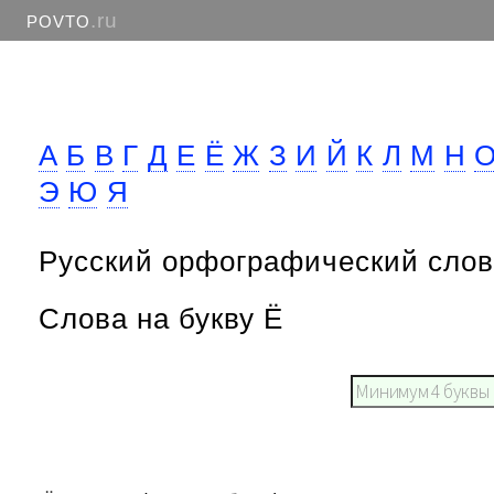
.ru
POVTO
А
Б
В
Г
Д
Е
Ё
Ж
З
И
Й
К
Л
М
Н
Э
Ю
Я
Русский орфографический слов
Слова на букву Ё