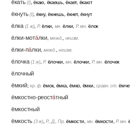
ёкать
, ёкаю, ёкаешь, ёкает, ёкают
(I)
ёкнуть
, ёкну, ёкнешь, ёкнет, ёкнут
(I)
ёлка
,
ёлки,
ёлки,
ёлок
(1 ж)
Р.
мн.
Р. мн.
ёлки-мот
а́
лки
,
,
межд.
неизм.
ёлки-п
а́
лки
,
,
межд.
неизм.
ёлочка
,
ёлочки,
ёлочки,
ёлочек
(1 ж)
Р.
мн.
Р. мн.
ёлочный
ёмкий
;
ёмок, ёмка, ёмко, ёмки,
ёмче
кр. ф.
сравн. ст.
ёмкостно-реост
а́
тный
ёмкостный
ёмкость
,
ёмкости,
ёмкости,
ё
(3 ж)
Р., Д., Пр.
мн.
Р. мн.