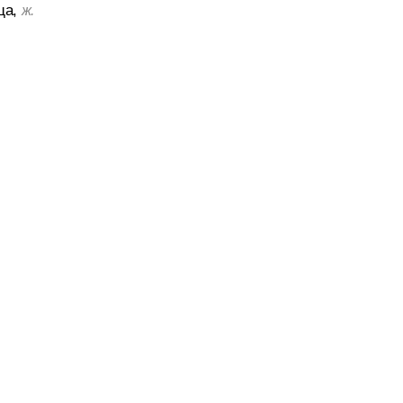
ща,
ж.