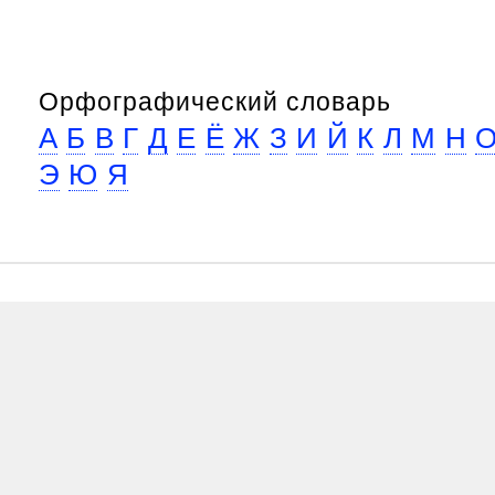
Орфографический словарь
А
Б
В
Г
Д
Е
Ё
Ж
З
И
Й
К
Л
М
Н
Э
Ю
Я