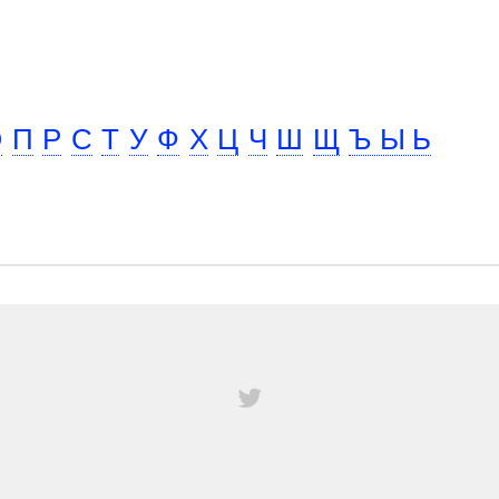
О
П
Р
С
Т
У
Ф
Х
Ц
Ч
Ш
Щ
Ъ Ы Ь