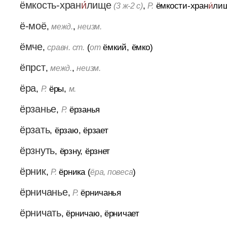
ёмкость-хран
и́
лище
,
ёмкости-хран
и́
ли
(3 ж-2 с)
Р.
ё-моё
,
,
межд.
неизм.
ёмче
,
(
ёмкий, ёмко)
сравн. ст.
от
ёпрст
,
,
межд.
неизм.
ёра
,
ёры,
Р.
м.
ёрзанье
,
ёрзанья
Р.
ёрзать
, ёрзаю, ёрзает
ёрзнуть
, ёрзну, ёрзнет
ёрник
,
ёрника (
)
Р.
ёра, повеса
ёрничанье
,
ёрничанья
Р.
ёрничать
, ёрничаю, ёрничает