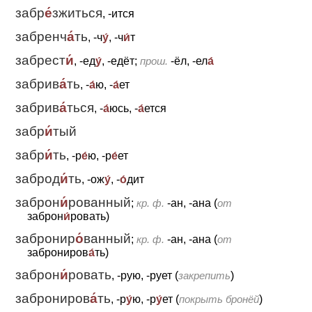
забр
е́
зжиться
, -ится
забренч
а́
ть
, -ч
у́
, -ч
и́
т
забрест
и́
, -ед
у́
, -едёт;
прош.
-ёл, -ел
а́
забрив
а́
ть
, -
а́
ю, -
а́
ет
забрив
а́
ться
, -
а́
юсь, -
а́
ется
забр
и́
тый
забр
и́
ть
, -р
е́
ю, -р
е́
ет
заброд
и́
ть
, -ож
у́
, -
о́
дит
заброн
и́
рованный
;
кр. ф.
-ан, -ана (
от
заброн
и́
ровать)
забронир
о́
ванный
;
кр. ф.
-ан, -ана (
от
заброниров
а́
ть)
заброн
и́
ровать
, -рую, -рует (
закрепить
)
заброниров
а́
ть
, -р
у́
ю, -р
у́
ет (
покрыть бронёй
)