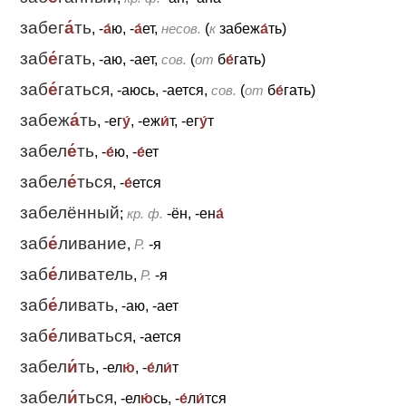
забег
а́
ть
, -
а́
ю, -
а́
ет,
несов.
(
к
забеж
а́
ть)
заб
е́
гать
, -аю, -ает,
сов.
(
от
б
е́
гать)
заб
е́
гаться
, -аюсь, -ается,
сов.
(
от
б
е́
гать)
забеж
а́
ть
, -ег
у́
, -еж
и́
т, -ег
у́
т
забел
е́
ть
, -
е́
ю, -
е́
ет
забел
е́
ться
, -
е́
ется
забелённый
;
кр. ф.
-ён, -ен
а́
заб
е́
ливание
,
Р.
-я
заб
е́
ливатель
,
Р.
-я
заб
е́
ливать
, -аю, -ает
заб
е́
ливаться
, -ается
забел
и́
ть
, -ел
ю́
, -
е́
л
и́
т
забел
и́
ться
, -ел
ю́
сь, -
е́
л
и́
тся