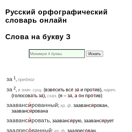
Русский орфографический
словарь онлайн
Слова на букву З
Искать
1
за
,
предлог
2
за
,
в знач. сущ.
(взв
е́
сить вс
е́
з
а́
и
прот
и́
в),
нареч.
(голосов
а́
ть з
а́
),
сказ.
(я – з
а́
, а
о́
н пр
о́
тив)
зааванс
и́
рованный
;
кр. ф.
зааванс
и́
рован,
зааванс
и́
рована
зааванс
и́
ровать
, зааванс
и́
рую, зааванс
и́
рует
заадрес
о́
ванный
;
кр. ф.
заадрес
о́
ван,