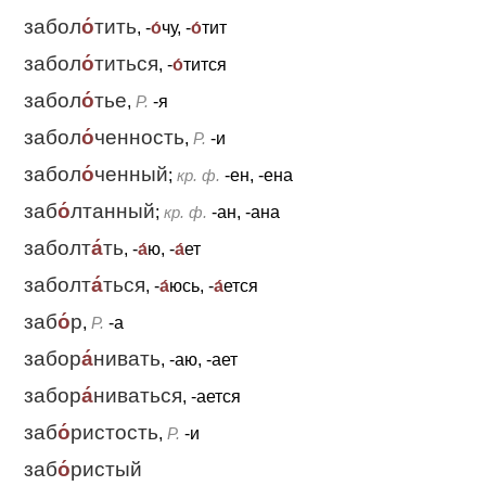
забол
о́
тить
, -
о́
чу, -
о́
тит
забол
о́
титься
, -
о́
тится
забол
о́
тье
,
Р.
-я
забол
о́
ченность
,
Р.
-и
забол
о́
ченный
;
кр. ф.
-ен, -ена
заб
о́
лтанный
;
кр. ф.
-ан, -ана
заболт
а́
ть
, -
а́
ю, -
а́
ет
заболт
а́
ться
, -
а́
юсь, -
а́
ется
заб
о́
р
,
Р.
-а
забор
а́
нивать
, -аю, -ает
забор
а́
ниваться
, -ается
заб
о́
ристость
,
Р.
-и
заб
о́
ристый