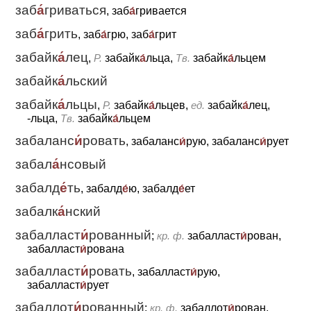
заб
а́
гриваться
, заб
а́
гривается
заб
а́
грить
, заб
а́
грю, заб
а́
грит
забайк
а́
лец
,
Р.
забайк
а́
льца,
Тв.
забайк
а́
льцем
забайк
а́
льский
забайк
а́
льцы
,
Р.
забайк
а́
льцев,
ед.
забайк
а́
лец,
-льца,
Тв.
забайк
а́
льцем
забаланс
и́
ровать
, забаланс
и́
рую, забаланс
и́
рует
забал
а́
нсовый
забалд
е́
ть
, забалд
е́
ю, забалд
е́
ет
забалк
а́
нский
забалласт
и́
рованный
;
кр. ф.
забалласт
и́
рован,
забалласт
и́
рована
забалласт
и́
ровать
, забалласт
и́
рую,
забалласт
и́
рует
забаллот
и́
рованный
;
кр. ф.
забаллот
и́
рован,