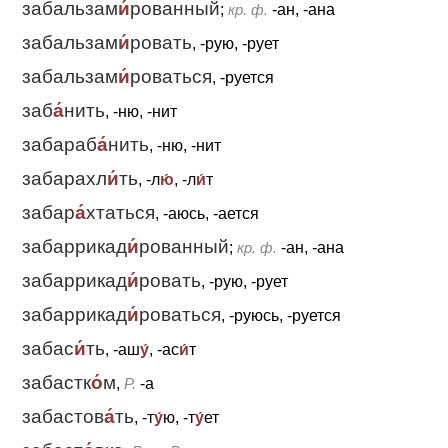
забальзам
и́
рованный
;
кр. ф.
-ан, -ана
забальзам
и́
ровать
, -рую, -рует
забальзам
и́
роваться
, -руется
заб
а́
нить
, -ню, -нит
забараб
а́
нить
, -ню, -нит
забарахл
и́
ть
, -л
ю́
, -л
и́
т
забар
а́
хтаться
, -аюсь, -ается
забаррикад
и́
рованный
;
кр. ф.
-ан, -ана
забаррикад
и́
ровать
, -рую, -рует
забаррикад
и́
роваться
, -руюсь, -руется
забас
и́
ть
, -аш
у́
, -ас
и́
т
забастк
о́
м
,
Р.
-а
забастов
а́
ть
, -т
у́
ю, -т
у́
ет