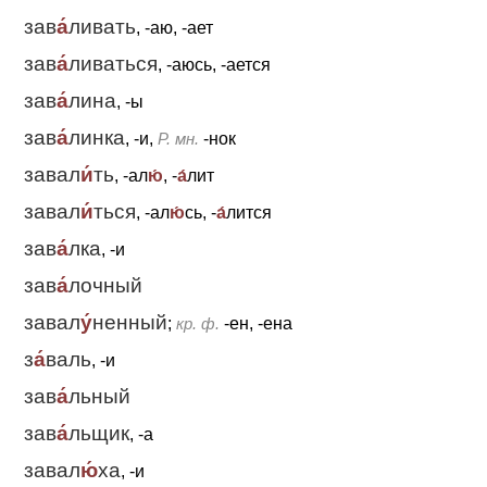
зав
а́
ливать
, -аю, -ает
зав
а́
ливаться
, -аюсь, -ается
зав
а́
лина
, -ы
зав
а́
линка
, -и,
Р. мн.
-нок
завал
и́
ть
, -ал
ю́
, -
а́
лит
завал
и́
ться
, -ал
ю́
сь, -
а́
лится
зав
а́
лка
, -и
зав
а́
лочный
завал
у́
ненный
;
кр. ф.
-ен, -ена
з
а́
валь
, -и
зав
а́
льный
зав
а́
льщик
, -а
завал
ю́
ха
, -и