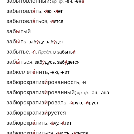
забытовлённый
;
кр. ф.
-ён, -ен
а́
забытовл
я́
ть
, -
я́
ю, -
я́
ет
забытовл
я́
ться
, -
я́
ется
заб
ы́
тый
заб
ы́
ть
, заб
у́
ду, заб
у́
дет
забытьё
, -
я́
,
Предл.
в забыть
и́
заб
ы́
ться
, заб
у́
дусь, заб
у́
дется
забюллет
е́
нить
, -ню, -нит
забюрократиз
и́
рованность
, -и
забюрократиз
и́
рованный
;
кр. ф.
-ан, -ана
забюрократиз
и́
ровать
, -
и́
рую, -
и́
рует
забюрократиз
и́
руется
забюрокр
а́
тить
, -
а́
чу, -
а́
тит
забюрокр
а́
титься
, -
а́
чусь, -
а́
тится