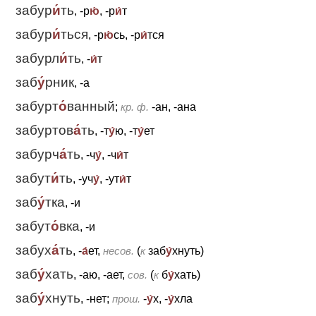
забур
и́
ть
, -р
ю́
, -р
и́
т
забур
и́
ться
, -р
ю́
сь, -р
и́
тся
забурл
и́
ть
, -
и́
т
заб
у́
рник
, -а
забурт
о́
ванный
;
кр. ф.
-ан, -ана
забуртов
а́
ть
, -т
у́
ю, -т
у́
ет
забурч
а́
ть
, -ч
у́
, -ч
и́
т
забут
и́
ть
, -уч
у́
, -ут
и́
т
заб
у́
тка
, -и
забут
о́
вка
, -и
забух
а́
ть
, -
а́
ет,
несов.
(
к
заб
у́
хнуть)
заб
у́
хать
, -аю, -ает,
сов.
(
к
б
у́
хать)
заб
у́
хнуть
, -нет;
прош.
-
у́
х, -
у́
хла