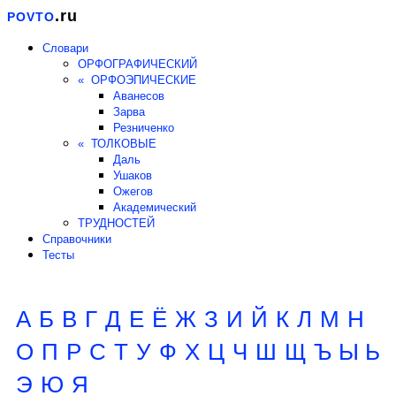
.ru
POVTO
Словари
ОРФОГРАФИЧЕСКИЙ
« ОРФОЭПИЧЕСКИЕ
Аванесов
Зарва
Резниченко
« ТОЛКОВЫЕ
Даль
Ушаков
Ожегов
Академический
ТРУДНОСТЕЙ
Справочники
Тесты
А
Б
В
Г
Д
Е
Ё
Ж
З
И
Й
К
Л
М
Н
О
П
Р
С
Т
У
Ф
Х
Ц
Ч
Ш
Щ
Ъ Ы Ь
Э
Ю
Я