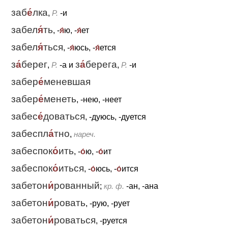
заб
е́
лка
,
Р.
-и
забел
я́
ть
, -
я́
ю, -
я́
ет
забел
я́
ться
, -
я́
юсь, -
я́
ется
з
а́
берег
з
а́
берега
,
Р.
-а
и
,
Р.
-и
забер
е́
меневшая
забер
е́
менеть
, -нею, -неет
забес
е́
доваться
, -дуюсь, -дуется
забеспл
а́
тно
,
нареч.
забеспок
о́
ить
, -
о́
ю, -
о́
ит
забеспок
о́
иться
, -
о́
юсь, -
о́
ится
забетон
и́
рованный
;
кр. ф.
-ан, -ана
забетон
и́
ровать
, -рую, -рует
забетон
и́
роваться
, -руется