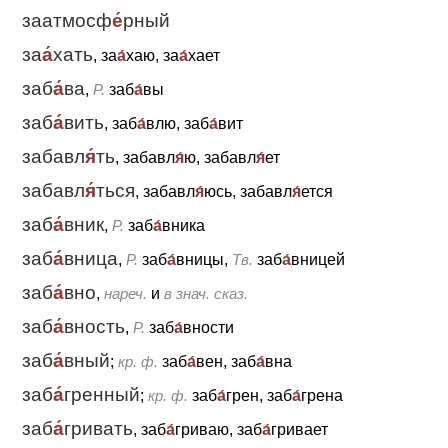
заатмосф
е́
рный
за
а́
хать
, за
а́
хаю, за
а́
хает
заб
а́
ва
,
Р.
заб
а́
вы
заб
а́
вить
, заб
а́
влю, заб
а́
вит
забавл
я́
ть
, забавл
я́
ю, забавл
я́
ет
забавл
я́
ться
, забавл
я́
юсь, забавл
я́
ется
заб
а́
вник
,
Р.
заб
а́
вника
заб
а́
вница
,
Р.
заб
а́
вницы,
Тв.
заб
а́
вницей
заб
а́
вно
,
нареч.
и
в знач. сказ.
заб
а́
вность
,
Р.
заб
а́
вности
заб
а́
вный
;
кр. ф.
заб
а́
вен, заб
а́
вна
заб
а́
гренный
;
кр. ф.
заб
а́
грен, заб
а́
грена
заб
а́
гривать
, заб
а́
гриваю, заб
а́
гривает