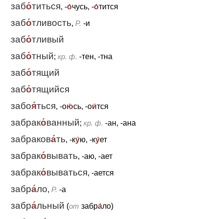
заб
о́
титься
, -
о́
чусь, -
о́
тится
заб
о́
тливость
,
Р.
-и
заб
о́
тливый
заб
о́
тный
;
кр. ф.
-тен, -тна
заб
о́
тящий
заб
о́
тящийся
забо
я́
ться
, -о
ю́
сь, -о
и́
тся
забрак
о́
ванный
;
кр. ф.
-ан, -ана
забраков
а́
ть
, -к
у́
ю, -к
у́
ет
забрак
о́
вывать
, -аю, -ает
забрак
о́
вываться
, -ается
забр
а́
ло
,
Р.
-а
забр
а́
льный
(
от
забр
а́
ло)