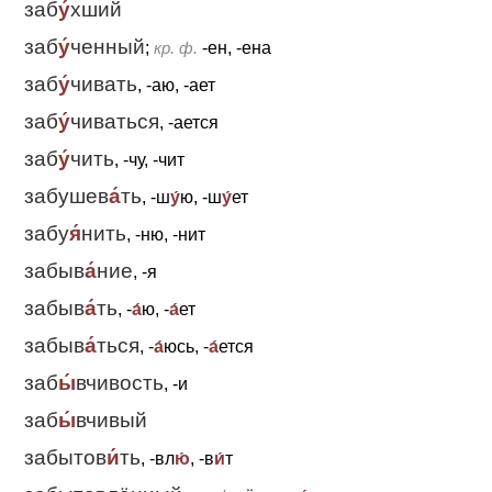
заб
у́
хший
заб
у́
ченный
;
кр. ф.
-ен, -ена
заб
у́
чивать
, -аю, -ает
заб
у́
чиваться
, -ается
заб
у́
чить
, -чу, -чит
забушев
а́
ть
, -ш
у́
ю, -ш
у́
ет
забу
я́
нить
, -ню, -нит
забыв
а́
ние
, -я
забыв
а́
ть
, -
а́
ю, -
а́
ет
забыв
а́
ться
, -
а́
юсь, -
а́
ется
заб
ы́
вчивость
, -и
заб
ы́
вчивый
забытов
и́
ть
, -вл
ю́
, -в
и́
т