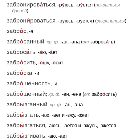
заброниров
а́
ться
, -р
у́
юсь, -р
у́
ется (
покрыться
бронёй
)
заброн
и́
роваться
, -руюсь, -руется) (
закрепиться
)
забр
о́
с
, -а
забр
о́
санный
;
кр. ф.
-ан, -ана (
от
заброс
а́
ть)
заброс
а́
ть
, -
а́
ю, -
а́
ет
забр
о́
сить
, -
о́
шу, -
о́
сит
забр
о́
ска
, -и
забр
о́
шенность
, -и
забр
о́
шенный
;
кр. ф.
-ен, -ена (
от
забр
о́
сить)
забр
ы́
зганный
;
кр. ф.
-ан, -ана
забр
ы́
згать
, -аю, -ает
и
-зжу, -зжет
забр
ы́
згаться
, -аюсь, -ается
и
-зжусь, -зжется
забр
ы́
згивать
, -аю, -ает