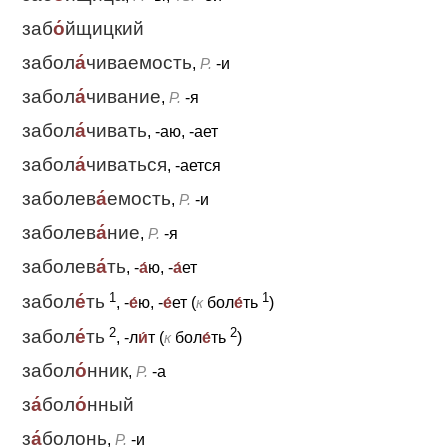
заб
о́
йщицкий
забол
а́
чиваемость
,
Р.
-и
забол
а́
чивание
,
Р.
-я
забол
а́
чивать
, -аю, -ает
забол
а́
чиваться
, -ается
заболев
а́
емость
,
Р.
-и
заболев
а́
ние
,
Р.
-я
заболев
а́
ть
, -
а́
ю, -
а́
ет
1
1
забол
е́
ть
, -
е́
ю, -
е́
ет (
к
бол
е́
ть
)
2
2
забол
е́
ть
, -л
и́
т (
к
бол
е́
ть
)
забол
о́
нник
,
Р.
-а
з
а́
бол
о́
нный
з
а́
болонь
,
Р.
-и