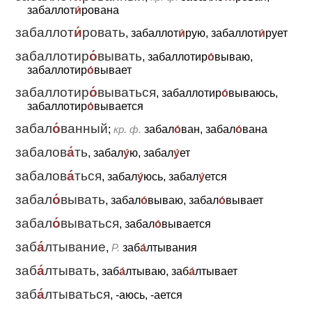
забаллот
и́
рована
забаллот
и́
ровать
, забаллот
и́
рую, забаллот
и́
рует
забаллотир
о́
вывать
, забаллотир
о́
вываю,
забаллотир
о́
вывает
забаллотир
о́
вываться
, забаллотир
о́
вываюсь,
забаллотир
о́
вывается
забал
о́
ванный
;
кр. ф.
забал
о́
ван, забал
о́
вана
забалов
а́
ть
, забал
у́
ю, забал
у́
ет
забалов
а́
ться
, забал
у́
юсь, забал
у́
ется
забал
о́
вывать
, забал
о́
вываю, забал
о́
вывает
забал
о́
вываться
, забал
о́
вывается
заб
а́
лтывание
,
Р.
заб
а́
лтывания
заб
а́
лтывать
, заб
а́
лтываю, заб
а́
лтывает
заб
а́
лтываться
, -аюсь, -ается