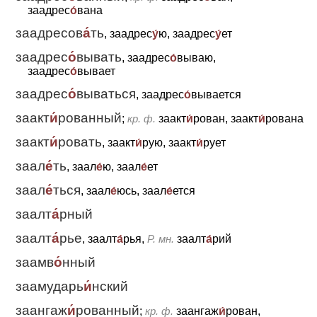
заадрес
о́
вана
заадресов
а́
ть
, заадрес
у́
ю, заадрес
у́
ет
заадрес
о́
вывать
, заадрес
о́
вываю,
заадрес
о́
вывает
заадрес
о́
вываться
, заадрес
о́
вывается
заакт
и́
рованный
;
кр. ф.
заакт
и́
рован, заакт
и́
рована
заакт
и́
ровать
, заакт
и́
рую, заакт
и́
рует
заал
е́
ть
, заал
е́
ю, заал
е́
ет
заал
е́
ться
, заал
е́
юсь, заал
е́
ется
заалт
а́
рный
заалт
а́
рье
, заалт
а́
рья,
Р. мн.
заалт
а́
рий
заамв
о́
нный
заамударь
и́
нский
заангаж
и́
рованный
;
кр. ф.
заангаж
и́
рован,