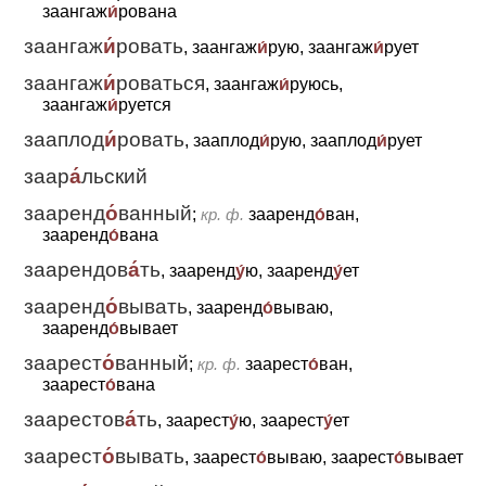
заангаж
и́
рована
заангаж
и́
ровать
, заангаж
и́
рую, заангаж
и́
рует
заангаж
и́
роваться
, заангаж
и́
руюсь,
заангаж
и́
руется
зааплод
и́
ровать
, зааплод
и́
рую, зааплод
и́
рует
заар
а́
льский
зааренд
о́
ванный
;
кр. ф.
зааренд
о́
ван,
зааренд
о́
вана
заарендов
а́
ть
, зааренд
у́
ю, зааренд
у́
ет
зааренд
о́
вывать
, зааренд
о́
вываю,
зааренд
о́
вывает
заарест
о́
ванный
;
кр. ф.
заарест
о́
ван,
заарест
о́
вана
заарестов
а́
ть
, заарест
у́
ю, заарест
у́
ет
заарест
о́
вывать
, заарест
о́
вываю, заарест
о́
вывает