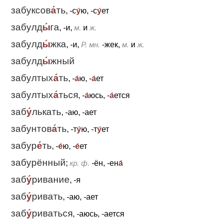
забуксов
а́
ть
, -с
у́
ю, -с
у́
ет
забулд
ы́
га
, -и,
м.
и
ж.
забулд
ы́
жка
, -и,
Р. мн.
-жек,
м.
и
ж.
забулд
ы́
жный
забултых
а́
ть
, -
а́
ю, -
а́
ет
забултых
а́
ться
, -
а́
юсь, -
а́
ется
заб
у́
лькать
, -аю, -ает
забунтов
а́
ть
, -т
у́
ю, -т
у́
ет
забур
е́
ть
, -
е́
ю, -
е́
ет
забурённый
;
кр. ф.
-ён, -ен
а́
заб
у́
ривание
, -я
заб
у́
ривать
, -аю, -ает
заб
у́
риваться
, -аюсь, -ается