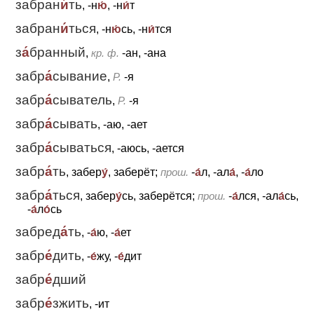
забран
и́
ть
, -н
ю́
, -н
и́
т
забран
и́
ться
, -н
ю́
сь, -н
и́
тся
з
а́
бранный
,
кр. ф.
-ан, -ана
забр
а́
сывание
,
Р.
-я
забр
а́
сыватель
,
Р.
-я
забр
а́
сывать
, -аю, -ает
забр
а́
сываться
, -аюсь, -ается
забр
а́
ть
, забер
у́
, заберёт;
прош.
-
а́
л, -ал
а́
, -
а́
ло
забр
а́
ться
, забер
у́
сь, заберётся;
прош.
-
а́
лся, -ал
а́
сь,
-
а́
л
о́
сь
забред
а́
ть
, -
а́
ю, -
а́
ет
забр
е́
дить
, -
е́
жу, -
е́
дит
забр
е́
дший
забр
е́
зжить
, -ит