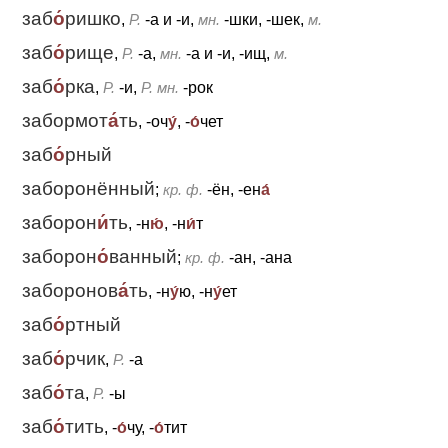
заб
о́
ришко
,
Р.
-а
и
-и,
мн.
-шки, -шек,
м.
заб
о́
рище
,
Р.
-а,
мн.
-а
и
-и, -ищ,
м.
заб
о́
рка
,
Р.
-и,
Р. мн.
-рок
забормот
а́
ть
, -оч
у́
, -
о́
чет
заб
о́
рный
заборонённый
;
кр. ф.
-ён, -ен
а́
заборон
и́
ть
, -н
ю́
, -н
и́
т
заборон
о́
ванный
;
кр. ф.
-ан, -ана
заборонов
а́
ть
, -н
у́
ю, -н
у́
ет
заб
о́
ртный
заб
о́
рчик
,
Р.
-а
заб
о́
та
,
Р.
-ы
заб
о́
тить
, -
о́
чу, -
о́
тит