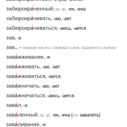
забюрокр
а́
ченный
;
кр. ф.
-ен, -ена
забюрокр
а́
чивать
, -аю, -ает
забюрокр
а́
чиваться
, -аюсь, -ается
зав
, -а
зав
... –
первая часть сложных слов, пишется слитно
зав
а́
жживание
, -я
зав
а́
жживать
, -аю, -ает
зав
а́
жживаться
, -ается
зав
а́
жничать
, -аю, -ает
зав
а́
жничаться
, -аюсь, -ается
зав
а́
л
, -а
зав
а́
ленный
;
кр. ф.
-ен, -ена (
от
завал
и́
ть)
зав
а́
ливание
, -я