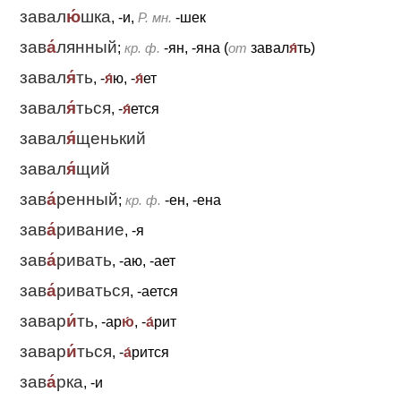
завал
ю́
шка
, -и,
Р. мн.
-шек
зав
а́
лянный
;
кр. ф.
-ян, -яна (
от
завал
я́
ть)
завал
я́
ть
, -
я́
ю, -
я́
ет
завал
я́
ться
, -
я́
ется
завал
я́
щенький
завал
я́
щий
зав
а́
ренный
;
кр. ф.
-ен, -ена
зав
а́
ривание
, -я
зав
а́
ривать
, -аю, -ает
зав
а́
риваться
, -ается
завар
и́
ть
, -ар
ю́
, -
а́
рит
завар
и́
ться
, -
а́
рится
зав
а́
рка
, -и