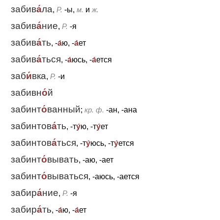
забив
а́
ла
,
Р.
-ы,
м.
и
ж.
забив
а́
ние
,
Р.
-я
забив
а́
ть
, -
а́
ю, -
а́
ет
забив
а́
ться
, -
а́
юсь, -
а́
ется
заб
и́
вка
,
Р.
-и
забивн
о́
й
забинт
о́
ванный
;
кр. ф.
-ан, -ана
забинтов
а́
ть
, -т
у́
ю, -т
у́
ет
забинтов
а́
ться
, -т
у́
юсь, -т
у́
ется
забинт
о́
вывать
, -аю, -ает
забинт
о́
вываться
, -аюсь, -ается
забир
а́
ние
,
Р.
-я
забир
а́
ть
, -
а́
ю, -
а́
ет