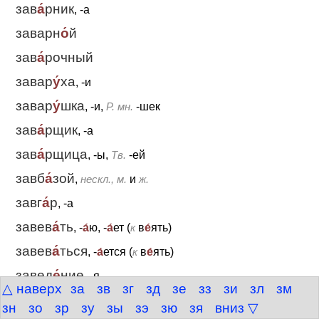
зав
а́
рник
, -а
заварн
о́
й
зав
а́
рочный
завар
у́
ха
, -и
завар
у́
шка
, -и,
Р. мн.
-шек
зав
а́
рщик
, -а
зав
а́
рщица
, -ы,
Тв.
-ей
завб
а́
зой
,
нескл., м.
и
ж.
завг
а́
р
, -а
завев
а́
ть
, -
а́
ю, -
а́
ет (
к
в
е́
ять)
завев
а́
ться
, -
а́
ется (
к
в
е́
ять)
завед
е́
ние
, -я
△ наверх
за
зв
зг
зд
зе
зз
зи
зл
зм
завед
е́
ньице
, -а
зн
зо
зр
зу
зы
зэ
зю
зя
вниз ▽