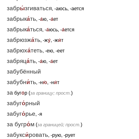
забр
ы́
згиваться
, -аюсь, -ается
забрык
а́
ть
, -
а́
ю, -
а́
ет
забрык
а́
ться
, -
а́
юсь, -
а́
ется
забрюзж
а́
ть
, -ж
у́
, -ж
и́
т
забрюх
а́
теть
, -ею, -еет
забряц
а́
ть
, -
а́
ю, -
а́
ет
забубённый
забубн
и́
ть
, -н
ю́
, -н
и́
т
за
буг
о́
р (
за границу; прост.
)
забуг
о́
рный
забуг
о́
рье
, -я
за бугр
о́
м
(
за границей; прост.
)
забукс
и́
ровать
, -рую, -рует