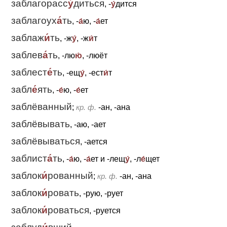
заблагорасс
у́
диться
, -
у́
дится
заблагоух
а́
ть
, -
а́
ю, -
а́
ет
заблаж
и́
ть
, -ж
у́
, -ж
и́
т
заблев
а́
ть
, -лю
ю́
, -люёт
заблест
е́
ть
, -ещ
у́
, -ест
и́
т
забл
е́
ять
, -
е́
ю, -
е́
ет
заблёванный
;
кр. ф.
-ан, -ана
заблёвывать
, -аю, -ает
заблёвываться
, -ается
заблист
а́
ть
, -
а́
ю, -
а́
ет
и
-лещ
у́
, -л
е́
щет
заблок
и́
рованный
;
кр. ф.
-ан, -ана
заблок
и́
ровать
, -рую, -рует
заблок
и́
роваться
, -руется