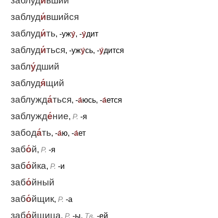
заблуд
и́
вший
заблуд
и́
вшийся
заблуд
и́
ть
, -уж
у́
, -
у́
дит
заблуд
и́
ться
, -уж
у́
сь, -
у́
дится
забл
у́
дший
заблуд
я́
щий
заблужд
а́
ться
, -
а́
юсь, -
а́
ется
заблужд
е́
ние
,
Р.
-я
забод
а́
ть
, -
а́
ю, -
а́
ет
заб
о́
й
,
Р.
-я
заб
о́
йка
,
Р.
-и
заб
о́
йный
заб
о́
йщик
,
Р.
-а
заб
о́
йщица
,
Р.
-ы,
Тв.
-ей