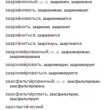
заарк
а́
ненный
;
кр. ф.
заарк
а́
нен, заарк
а́
нена
заарк
а́
нивать
, заарк
а́
ниваю, заарк
а́
нивает
заарк
а́
ниваться
, заарк
а́
нивается
заарк
а́
нить
, заарк
а́
ню, заарк
а́
нит
заарк
а́
ниться
, заарк
а́
нится
заарт
а́
читься
, заарт
а́
чусь, заарт
а́
чится
заархив
и́
рованный
;
кр. ф.
заархив
и́
рован,
заархив
и́
рована
заархив
и́
ровать
, заархив
и́
рую, заархив
и́
рует
заархив
и́
роваться
, заархив
и́
руется
заасфальт
и́
рованный
;
кр. ф.
заасфальт
и́
рован,
заасфальт
и́
рована
заасфальт
и́
ровать
, заасфальт
и́
рую,
заасфальт
и́
рует
заатлант
и́
ческий