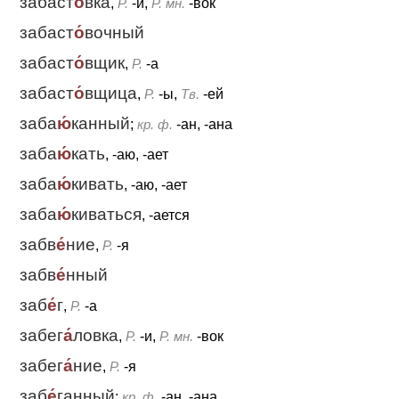
забаст
о́
вка
,
Р.
-и,
Р. мн.
-вок
забаст
о́
вочный
забаст
о́
вщик
,
Р.
-а
забаст
о́
вщица
,
Р.
-ы,
Тв.
-ей
заба
ю́
канный
;
кр. ф.
-ан, -ана
заба
ю́
кать
, -аю, -ает
заба
ю́
кивать
, -аю, -ает
заба
ю́
киваться
, -ается
забв
е́
ние
,
Р.
-я
забв
е́
нный
заб
е́
г
,
Р.
-а
забег
а́
ловка
,
Р.
-и,
Р. мн.
-вок
забег
а́
ние
,
Р.
-я
заб
е́
ганный
;
кр. ф.
-ан, -ана