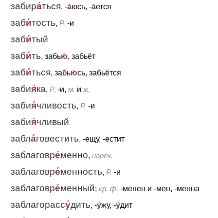
забир
а́
ться
, -
а́
юсь, -
а́
ется
заб
и́
тость
,
Р.
-и
заб
и́
тый
заб
и́
ть
, забь
ю́
, забьёт
заб
и́
ться
, забь
ю́
сь, забьётся
заби
я́
ка
,
Р.
-и,
м.
и
ж.
заби
я́
чливость
,
Р.
-и
заби
я́
чливый
забл
а́
говестить
, -ещу, -естит
заблаговр
е́
менно
,
нареч.
заблаговр
е́
менность
,
Р.
-и
заблаговр
е́
менный
;
кр. ф.
-менен
и
-мен, -менна
заблагорасс
у́
дить
, -
у́
жу, -
у́
дит