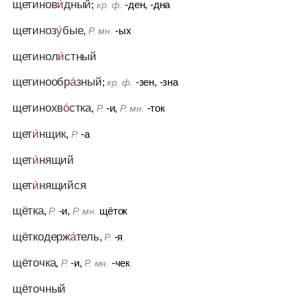
щетинов
и́
дный
;
-ден, -дна
кр. ф.
щетиноз
у́
бые
,
-ых
Р. мн.
щетинол
и́
стный
щетинообр
а́
зный
;
-зен, -зна
кр. ф.
щетинохв
о́
стка
,
-и,
-ток
Р.
Р. мн.
щет
и́
нщик
,
-а
Р.
щет
и́
нящий
щет
и́
нящийся
щётка
,
-и,
щёток
Р.
Р. мн.
щёткодерж
а́
тель
,
-я
Р.
щёточка
,
-и,
-чек
Р.
Р. мн.
щёточный