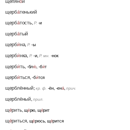
щепян
о́
й
щерб
а́
тенький
щерб
а́
тость
,
-и
Р.
щерб
а́
тый
щерб
и́
на
,
-ы
Р.
щерб
и́
нка
,
-и,
-нок
Р.
Р. мн.
щерб
и́
ть
, -бл
ю́
, -б
и́
т
щерб
и́
ться
, -б
и́
тся
щерблённый
;
-ён, -ен
а́
,
кр. ф.
прич.
щерблёный
,
прил.
щ
е́
рить
, щ
е́
рю, щ
е́
рит
щ
е́
риться
, щ
е́
рюсь, щ
е́
рится