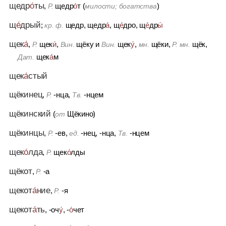
щедр
о́
ты
,
щедр
о́
т (
)
Р.
милости; богатства
щ
е́
дрый
;
щедр, щедр
а́
, щ
е́
дро, щ
е́
др
ы́
кр. ф.
щек
а́
,
щек
и́
,
щёку
и
щек
у́
,
щёки,
щёк,
Р.
Вин.
Вин.
мн.
Р. мн.
щек
а́
м
Дат.
щек
а́
стый
щёкинец
,
-нца,
-нцем
Р.
Тв.
щёкинский
(
Щёкино)
от
щёкинцы
,
-ев,
-нец, -нца,
-нцем
Р.
ед.
Тв.
щек
о́
лда
,
щек
о́
лды
Р.
щёкот
,
-а
Р.
щекот
а́
ние
,
-я
Р.
щекот
а́
ть
, -оч
у́
, -
о́
чет