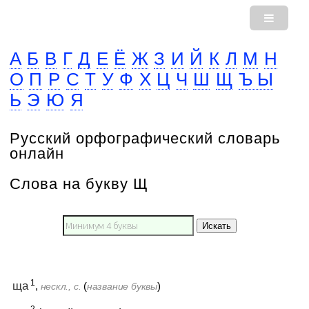
А
Б
В
Г
Д
Е
Ё
Ж
З
И
Й
К
Л
М
Н
О
П
Р
С
Т
У
Ф
Х
Ц
Ч
Ш
Щ
Ъ Ы
Ь
Э
Ю
Я
Русский орфографический словарь
онлайн
Слова на букву Щ
Искать
1
ща
,
(
)
нескл., с.
название буквы
2