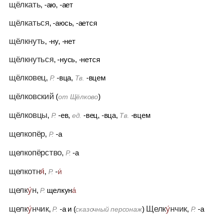
щёлкать
, -аю, -ает
щёлкаться
, -аюсь, -ается
щёлкнуть
, -ну, -нет
щёлкнуться
, -нусь, -нется
щёлковец
,
-вца,
-вцем
Р.
Тв.
щёлковский
(
)
от Щёлково
щёлковцы
,
-ев,
-вец, -вца,
-вцем
Р.
ед.
Тв.
щелкопёр
,
-а
Р.
щелкопёрство
,
-а
Р.
щелкотн
я́
,
-
и́
Р.
щелк
у́
н
,
щелкун
а́
Р.
щелк
у́
нчик
Щелк
у́
нчик
,
-а
и
(
)
,
-а
Р.
сказочный персонаж
Р.