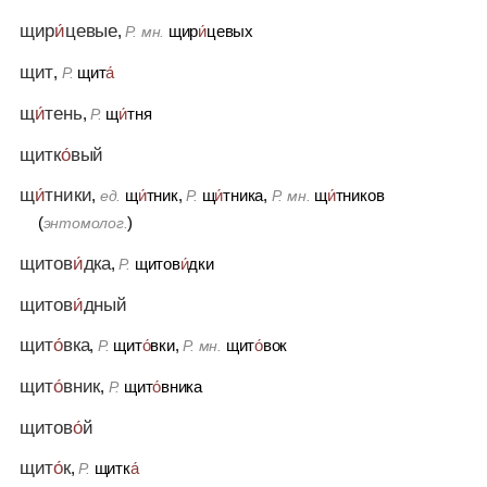
щир
и́
цевые
,
щир
и́
цевых
Р. мн.
щит
,
щит
а́
Р.
щ
и́
тень
,
щ
и́
тня
Р.
щитк
о́
вый
щ
и́
тники
,
щ
и́
тник,
щ
и́
тника,
щ
и́
тников
ед.
Р.
Р. мн.
(
)
энтомолог.
щитов
и́
дка
,
щитов
и́
дки
Р.
щитов
и́
дный
щит
о́
вка
,
щит
о́
вки,
щит
о́
вок
Р.
Р. мн.
щит
о́
вник
,
щит
о́
вника
Р.
щитов
о́
й
щит
о́
к
,
щитк
а́
Р.