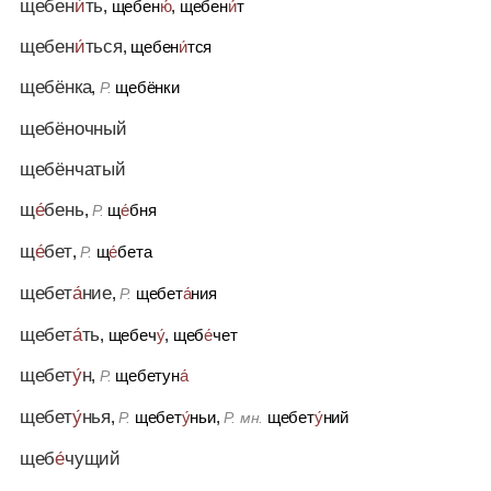
щебен
и́
ть
, щебен
ю́
, щебен
и́
т
щебен
и́
ться
, щебен
и́
тся
щебёнка
,
щебёнки
Р.
щебёночный
щебёнчатый
щ
е́
бень
,
щ
е́
бня
Р.
щ
е́
бет
,
щ
е́
бета
Р.
щебет
а́
ние
,
щебет
а́
ния
Р.
щебет
а́
ть
, щебеч
у́
, щеб
е́
чет
щебет
у́
н
,
щебетун
а́
Р.
щебет
у́
нья
,
щебет
у́
ньи,
щебет
у́
ний
Р.
Р. мн.
щеб
е́
чущий