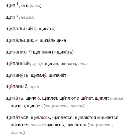
1
щип
, -а (
)
щипок
2
щип
,
неизм.
щип
а́
льный
(
щип
а́
ть)
к
щип
а́
льщик
,
щип
а́
льщика
Р.
щип
а́
ние
,
щип
а́
ния (
щип
а́
ть)
Р.
к
щ
и́
панный
;
щ
и́
пан, щ
и́
пана,
кр. ф.
прич.
щипан
у́
ть
, щипан
у́
, щипанёт
щ
и́
паный
,
прил.
щип
а́
ть
, щипл
ю́
, щ
и́
плет, щ
и́
плют
и
щ
и́
пет, щ
и́
пят;
также
щип
а́
ю, щип
а́
ет (
)
защемлять; рвать
щип
а́
ться
, щипл
ю́
сь, щ
и́
плется, щ
и́
плются
и
щ
и́
пется,
щ
и́
пятся;
щип
а́
юсь, щип
а́
ется (
также
защемлять;
)
рвать