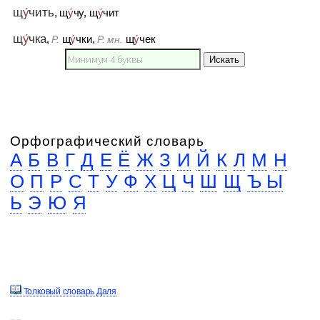
щ
у́
чить
, щ
у́
чу, щ
у́
чит
щ
у́
чка
,
щ
у́
чки,
щ
у́
чек
Р.
Р. мн.
Искать
Орфографический словарь
А
Б
В
Г
Д
Е
Ё
Ж
З
И
Й
К
Л
М
Н
О
П
Р
С
Т
У
Ф
Х
Ц
Ч
Ш
Щ
Ъ Ы
Ь
Э
Ю
Я
Толковый словарь Даля