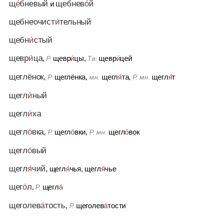
щ
е́
бневый
щебнев
о́
й
и
щебнеочист
и́
тельный
щебн
и́
стый
щевр
и́
ца
,
щевр
и́
цы,
щевр
и́
цей
Р.
Тв.
щеглёнок
,
щеглёнка,
щегл
я́
та,
щегл
я́
т
Р.
мн.
Р. мн.
щегл
и́
ный
щегл
и́
ха
щегл
о́
вка
,
щегл
о́
вки,
щегл
о́
вок
Р.
Р. мн.
щегл
о́
вый
щегл
я́
чий
, щегл
я́
чья, щегл
я́
чье
щег
о́
л
,
щегл
а́
Р.
щеголев
а́
тость
,
щеголев
а́
тости
Р.