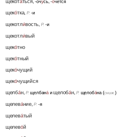
щекот
а́
ться
, -оч
у́
сь, -
о́
чется
щек
о́
тка
,
-и
Р.
щекотл
и́
вость
,
-и
Р.
щекотл
и́
вый
щек
о́
тно
щек
о́
тный
щек
о́
чущий
щек
о́
чущийся
щелб
а́
н
щелоб
а́
н
,
щелбан
а́
и
,
щелоб
а́
на (
)
Р.
Р.
сниж.
щелев
а́
ние
,
-я
Р.
щелев
а́
тый
щелев
о́
й