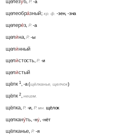
щелез
у́
б
,
-а
Р.
щелеобр
а́
зный
;
-зен, -зна
кр. ф.
щелер
е́
з
,
-а
Р.
щел
и́
на
,
-ы
Р.
щел
и́
нный
щел
и́
стость
,
-и
Р.
щел
и́
стый
1
щёлк
, -а (
)
щёлканье, щелчок
2
щёлк
,
неизм.
щёлка
,
-и,
щёлок
Р.
Р. мн.
щелкан
у́
ть
, -н
у́
, -нёт
щёлканье
,
-я
Р.