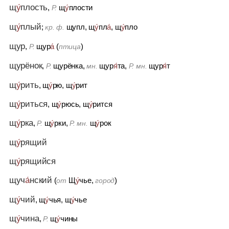
щ
у́
плость
,
щ
у́
плости
Р.
щ
у́
плый
;
щупл, щ
у́
пл
а́
, щ
у́
пло
кр. ф.
щур
,
щур
а́
(
)
Р.
птица
щурёнок
,
щурёнка,
щур
я́
та,
щур
я́
т
Р.
мн.
Р. мн.
щ
у́
рить
, щ
у́
рю, щ
у́
рит
щ
у́
риться
, щ
у́
рюсь, щ
у́
рится
щ
у́
рка
,
щ
у́
рки,
щ
у́
рок
Р.
Р. мн.
щ
у́
рящий
щ
у́
рящийся
щуч
а́
нский
(
Щ
у́
чье,
)
от
город
щ
у́
чий
, щ
у́
чья, щ
у́
чье
щ
у́
чина
,
щ
у́
чины
Р.