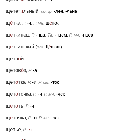
щепет
и́
льный
;
-лен, -льна
кр. ф.
щ
е́
пка
,
-и,
щ
е́
пок
Р.
Р. мн.
щ
е́
пкинец
,
-нца,
-нцем,
-нцев
Р.
Тв.
Р. мн.
щ
е́
пкинский
(
Щ
е́
пкин)
от
щепн
о́
й
щепов
о́
з
,
-а
Р.
щеп
о́
тка
,
-и,
-ток
Р.
Р. мн.
щеп
о́
точка
,
-и,
-чек
Р.
Р. мн.
щ
е́
п
о́
ть
,
-и
Р.
щ
е́
почка
,
-и,
-чек
Р.
Р. мн.
щепьё
,
-
я́
Р.