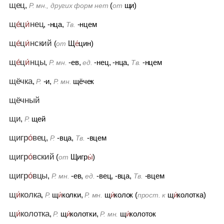
щец
,
(
щи)
Р. мн., других форм нет
от
щ
е́
ц
и́
нец
, -нца,
-нцем
Тв.
щ
е́
ц
и́
нский
(
Щ
е́
цин)
от
щ
е́
ц
и́
нцы
,
-ев,
-нец, -нца,
-нцем
Р. мн.
ед.
Тв.
щёчка
,
-и,
щёчек
Р.
Р. мн.
щёчный
щи
,
щей
Р.
щигр
о́
вец
,
-вца,
-вцем
Р.
Тв.
щигр
о́
вский
(
Щигр
ы́
)
от
щигр
о́
вцы
,
-ев,
-вец, -вца,
-вцем
Р. мн.
ед.
Тв.
щ
и́
колка
,
щ
и́
колки,
щ
и́
колок (
щ
и́
колотка)
Р.
Р. мн.
прост. к
щ
и́
колотка
,
щ
и́
колотки,
щ
и́
колоток
Р.
Р. мн.