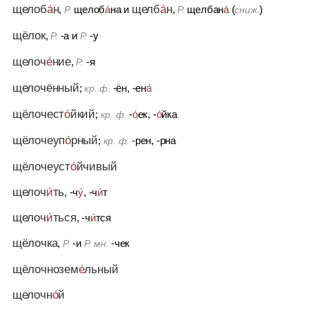
щелоб
а́
н
щелб
а́
н
,
щелоб
а́
на
и
,
щелбан
а́
(
)
Р.
Р.
сниж.
щёлок
,
-а
и
-у
Р.
Р.
щелоч
е́
ние
,
-я
Р.
щелочённый
;
-ён, -ен
а́
кр. ф.
щёлочест
о́
йкий
;
-
о́
ек, -
о́
йка
кр. ф.
щёлочеуп
о́
рный
;
-рен, -рна
кр. ф.
щёлочеуст
о́
йчивый
щелоч
и́
ть
, -ч
у́
, -ч
и́
т
щелоч
и́
ться
, -ч
и́
тся
щёлочка
,
-и
-чек
Р.
Р. мн.
щёлочнозем
е́
льный
щелочн
о́
й