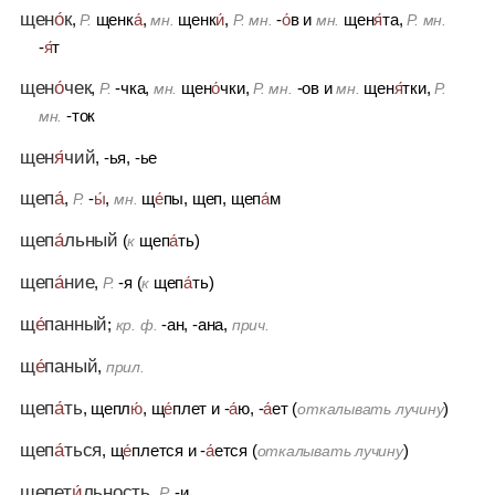
щен
о́
к
,
щенк
а́
,
щенк
и́
,
-
о́
в
и
щен
я́
та,
Р.
мн.
Р. мн.
мн.
Р. мн.
-
я́
т
щен
о́
чек
,
-чка,
щен
о́
чки,
-ов
и
щен
я́
тки,
Р.
мн.
Р. мн.
мн.
Р.
-ток
мн.
щен
я́
чий
, -ья, -ье
щеп
а́
,
-
ы́
,
щ
е́
пы, щеп, щеп
а́
м
Р.
мн.
щеп
а́
льный
(
щеп
а́
ть)
к
щеп
а́
ние
,
-я (
щеп
а́
ть)
Р.
к
щ
е́
панный
;
-ан, -ана,
кр. ф.
прич.
щ
е́
паный
,
прил.
щеп
а́
ть
, щепл
ю́
, щ
е́
плет
и
-
а́
ю, -
а́
ет (
)
откалывать лучину
щеп
а́
ться
, щ
е́
плется
и
-
а́
ется (
)
откалывать лучину
щепет
и́
льность
,
-и
Р.