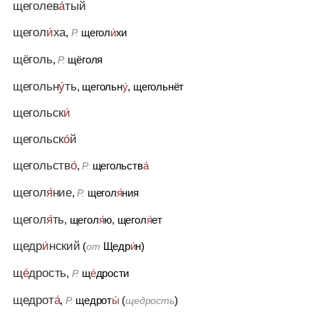
щеголев
а́
тый
щегол
и́
ха
,
щегол
и́
хи
Р.
щёголь
,
щёголя
Р.
щегольн
у́
ть
, щегольн
у́
, щегольнёт
щегольск
и́
щегольск
о́
й
щегольств
о́
,
щегольств
а́
Р.
щегол
я́
ние
,
щегол
я́
ния
Р.
щегол
я́
ть
, щегол
я́
ю, щегол
я́
ет
щедр
и́
нский
(
Щедр
и́
н)
от
щ
е́
дрость
,
щ
е́
дрости
Р.
щедрот
а́
,
щедрот
ы́
(
)
Р.
щедрость