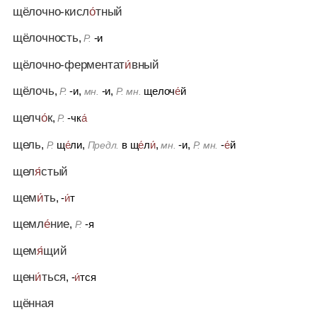
щёлочно-кисл
о́
тный
щёлочность
,
-и
Р.
щёлочно-ферментат
и́
вный
щёлочь
,
-и,
-и,
щелоч
е́
й
Р.
мн.
Р. мн.
щелч
о́
к
,
-чк
а́
Р.
щель
,
щ
е́
ли,
в щ
е́
л
и́
,
-и,
-
е́
й
Р.
Предл.
мн.
Р. мн.
щел
я́
стый
щем
и́
ть
, -
и́
т
щемл
е́
ние
,
-я
Р.
щем
я́
щий
щен
и́
ться
, -
и́
тся
щённая