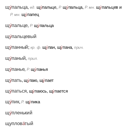
щ
у́
пальца
,
щ
у́
пальце,
щ
у́
пальца,
щ
у́
пальцев
и
ед.
Р.
Р. мн.
щ
у́
палец
Р. мн.
щ
у́
пальце
,
щ
у́
пальца
Р.
щ
у́
пальцевый
щ
у́
панный
;
щ
у́
пан, щ
у́
пана,
кр. ф.
прич.
щ
у́
паный
,
прил.
щ
у́
панье
,
щ
у́
панья
Р.
щ
у́
пать
, щ
у́
паю, щ
у́
пает
щ
у́
паться
, щ
у́
паюсь, щ
у́
пается
щ
у́
пик
,
щ
у́
пика
Р.
щ
у́
пленький
щуплов
а́
тый