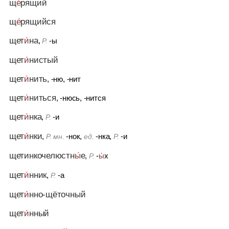
щ
е́
рящий
щ
е́
рящийся
щет
и́
на
,
-ы
Р.
щет
и́
нистый
щет
и́
нить
, -ню, -нит
щет
и́
ниться
, -нюсь, -нится
щет
и́
нка
,
-и
Р.
щет
и́
нки
,
-нок,
-нка,
-и
Р. мн.
ед.
Р.
щетинкочелюстн
ы́
е
,
-
ы́
х
Р.
щет
и́
нник
,
-а
Р.
щет
и́
нно-щёточный
щет
и́
нный