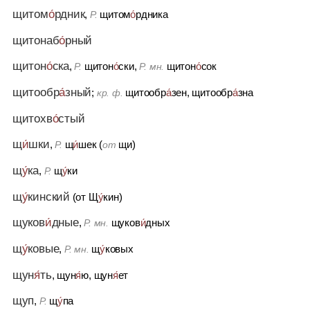
щитом
о́
рдник
,
щитом
о́
рдника
Р.
щитонаб
о́
рный
щитон
о́
ска
,
щитон
о́
ски,
щитон
о́
сок
Р.
Р. мн.
щитообр
а́
зный
;
щитообр
а́
зен, щитообр
а́
зна
кр. ф.
щитохв
о́
стый
щ
и́
шки
,
щ
и́
шек (
щи)
Р.
от
щ
у́
ка
,
щ
у́
ки
Р.
щ
у́
кинский
(от Щ
у́
кин)
щуков
и́
дные
,
щуков
и́
дных
Р. мн.
щ
у́
ковые
,
щ
у́
ковых
Р. мн.
щун
я́
ть
, щун
я́
ю, щун
я́
ет
щуп
,
щ
у́
па
Р.