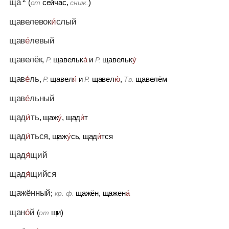
ща
(
сейчас,
)
от
сниж.
щавелевок
и́
слый
щав
е́
левый
щавелёк
,
щавельк
а́
и
щавельк
у́
Р.
Р.
щав
е́
ль
,
щавел
я́
и
щавел
ю́
,
щавелём
Р.
Р.
Тв.
щав
е́
льный
щад
и́
ть
, щаж
у́
, щад
и́
т
щад
и́
ться
, щаж
у́
сь, щад
и́
тся
щад
я́
щий
щад
я́
щийся
щажённый
;
щажён, щажен
а́
кр. ф.
щан
о́
й
(
щи)
от