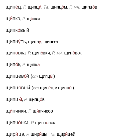
щип
е́
ц
,
щипц
а́
,
щипц
о́
м,
щипц
о́
в
Р.
Тв.
Р. мн.
щ
и́
пка
,
щ
и́
пки
Р.
щипк
о́
вый
щипн
у́
ть
, щипн
у́
, щипнёт
щип
о́
вка
,
щип
о́
вки,
щип
о́
вок
Р.
Р. мн.
щип
о́
к
,
щипк
а́
Р.
щипцев
о́
й
(
щипц
ы́
)
от
щипц
о́
вый
(
щип
е́
ц и щипц
ы́
)
от
щипц
ы́
,
щипц
о́
в
Р.
щ
и́
пчики
,
щ
и́
пчиков
Р.
щипч
о́
нки
,
щипч
о́
нок
Р.
щир
и́
ца
,
щир
и́
цы,
щир
и́
цей
Р.
Тв.