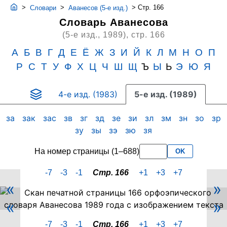
>
>
>
Стр. 166
Словари
Аванесов (5-е изд.)
Словарь Аванесова
(5-е изд., 1989),
стр. 166
А
Б
В
Г
Д
Е
Ё
Ж
З
И
Й
К
Л
М
Н
О
П
Р
С
Т
У
Ф
Х
Ц
Ч
Ш
Щ
Ъ
Ы
Ь
Э
Ю
Я
4-е изд. (1983)
5-е изд. (1989)
за
зак
зас
зв
зг
зд
зе
зи
зл
зм
зн
зо
зр
зу
зы
зэ
зю
зя
На номер страницы (1–688)
OK
-7
-3
-1
Стр. 166
+1
+3
+7
«
»
Скан
«
»
PDF-
страницы
-7
-3
-1
Стр. 166
+1
+3
+7
166