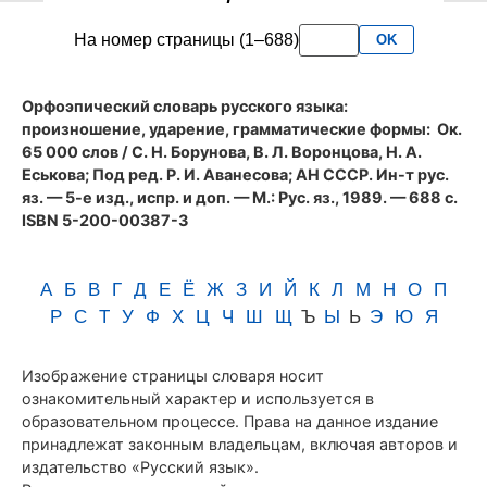
словаря
На номер страницы (1–688)
OK
Аванесова
(1989)
Орфоэпический словарь русского языка:
произношение, ударение, грамматические формы
: Ок.
65 000 слов / С. Н. Борунова, В. Л. Воронцова, Н. А.
Еськова; Под ред. Р. И. Аванесова; АН СССР. Ин-т рус.
яз. — 5-е изд., испр. и доп. — М.: Рус. яз., 1989. — 688 с.
ISBN 5-200-00387-3
А
Б
В
Г
Д
Е
Ё
Ж
З
И
Й
К
Л
М
Н
О
П
Р
С
Т
У
Ф
Х
Ц
Ч
Ш
Щ
Ъ
Ы
Ь
Э
Ю
Я
Изображение страницы словаря носит
ознакомительный характер и используется в
образовательном процессе. Права на данное издание
принадлежат законным владельцам, включая авторов и
издательство «Русский язык».