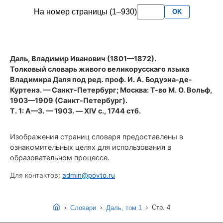
первого
На номер страницы (1–930)
OK
тома
словаря
Даля
(1903
Даль, Владимир Иванович (1801—1872).
год)
Толковый словарь живого великорусскаго языка
Владимира Даля под ред. проф. И. А. Бодуэна-де-
Куртенэ
. — Санкт-Петербург; Москва: Т-во М. О. Вольф,
1903—1909 (Санкт-Петербург).
Т. 1: А—З. — 1903. — XIV с., 1744 стб.
Изображения страниц словаря предоставлены в
ознакомительных целях для использования в
образовательном процессе.
Для контактов:
admin@povto.ru
›
›
›
Стр. 4
Словари
Даль, том 1