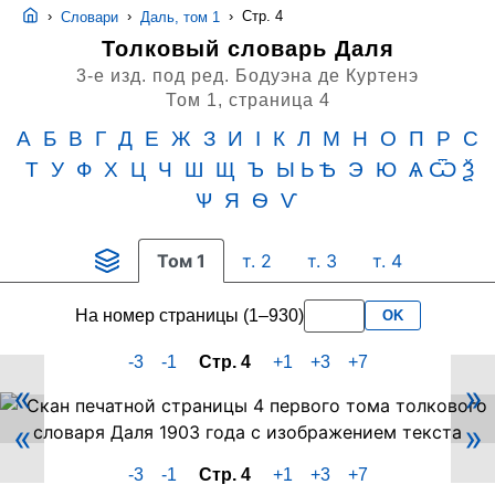
›
›
›
Стр. 4
Словари
Даль, том 1
Толковый словарь Даля
3-е изд. под ред. Бодуэна де Куртенэ
Том 1,
страница 4
А
Б
В
Г
Д
Е
Ж
З
И
I
К
Л
М
Н
О
П
Р
С
Т
У
Ф
Х
Ц
Ч
Ш
Щ
Ъ
Ы Ь Ѣ
Э
Ю
Ѧ Ѿ Ѯ
Ѱ
Я
Ѳ
Ѵ
Том 1
т. 2
т. 3
т. 4
На номер страницы (1–930)
OK
-3
-1
Стр. 4
+1
+3
+7
«
»
Скан
«
»
PDF-
страницы
-3
-1
Стр. 4
+1
+3
+7
4