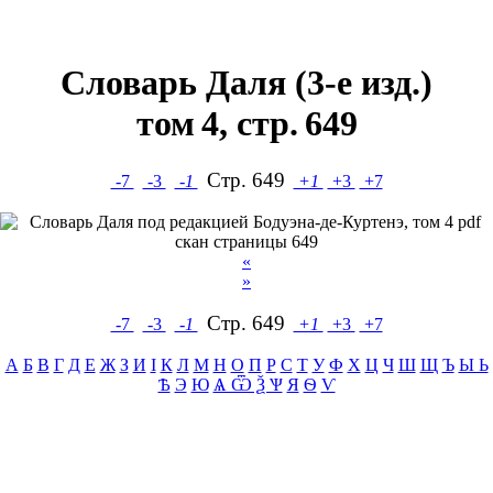
Словарь Даля (3-е изд.)
том 4, стр. 649
Cтр. 649
-7
-3
-1
+1
+3
+7
«
»
Cтр. 649
-7
-3
-1
+1
+3
+7
А
Б
В
Г
Д
Е
Ж
З
И
I
К
Л
М
Н
О
П
Р
С
Т
У
Ф
Х
Ц
Ч
Ш
Щ
Ъ
Ы Ь
Ѣ
Э
Ю
Ѧ Ѿ Ѯ Ѱ
Я
Ѳ
Ѵ