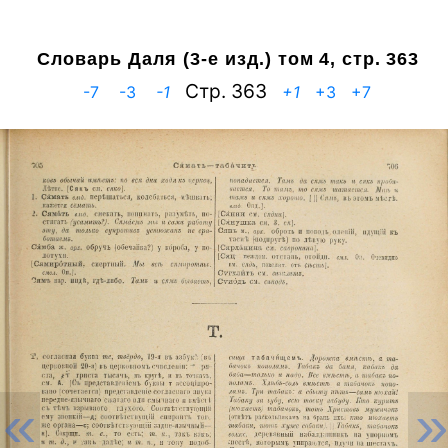
Словарь Даля (3-е изд.)
том 4, стр. 363
Cтр. 363
-7
-3
-1
+1
+3
+7
«
»