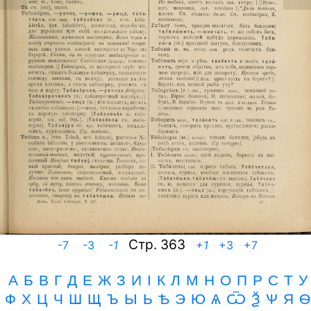
Cтр. 363
-7
-3
-1
+1
+3
+7
А
Б
В
Г
Д
Е
Ж
З
И
I
К
Л
М
Н
О
П
Р
С
Т
У
Ф
Х
Ц
Ч
Ш
Щ
Ъ
Ы Ь Ѣ
Э
Ю
Ѧ Ѿ Ѯ Ѱ
Я
Ѳ