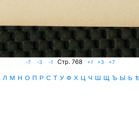
Cтр. 768
-7
-3
-1
+1
+3
+7
К
Л
М
Н
О
П
Р
С
Т
У
Ф
Х
Ц
Ч
Ш
Щ
Ъ
Ы Ь 