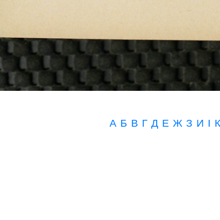
А
Б
В
Г
Д
Е
Ж
З
И
I