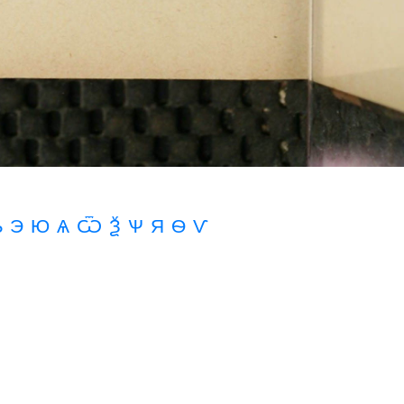
Ѣ
Э
Ю
Ѧ Ѿ Ѯ Ѱ
Я
Ѳ
Ѵ