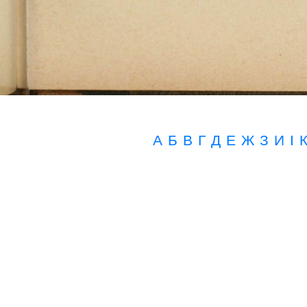
А
Б
В
Г
Д
Е
Ж
З
И
I