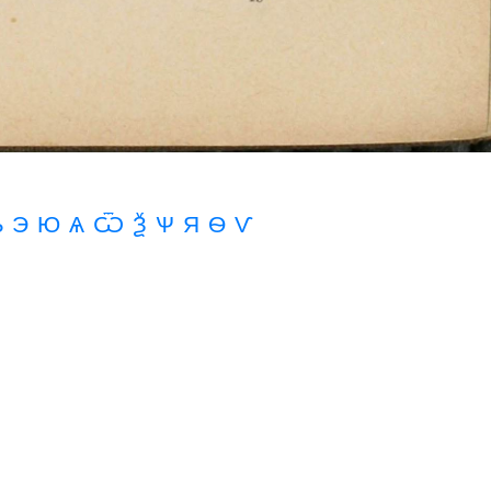
Ѣ
Э
Ю
Ѧ Ѿ Ѯ Ѱ
Я
Ѳ
Ѵ