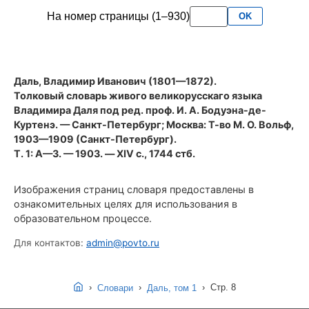
первого
На номер страницы (1–930)
OK
тома
словаря
Даля
(1903
Даль, Владимир Иванович (1801—1872).
год)
Толковый словарь живого великорусскаго языка
Владимира Даля под ред. проф. И. А. Бодуэна-де-
Куртенэ
. — Санкт-Петербург; Москва: Т-во М. О. Вольф,
1903—1909 (Санкт-Петербург).
Т. 1: А—З. — 1903. — XIV с., 1744 стб.
Изображения страниц словаря предоставлены в
ознакомительных целях для использования в
образовательном процессе.
Для контактов:
admin@povto.ru
›
›
›
Стр. 8
Словари
Даль, том 1