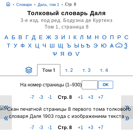
›
›
›
Стр. 8
Словари
Даль, том 1
Толковый словарь Даля
3-е изд. под ред. Бодуэна де Куртенэ
Том 1,
страница 8
А
Б
В
Г
Д
Е
Ж
З
И
I
К
Л
М
Н
О
П
Р
С
Т
У
Ф
Х
Ц
Ч
Ш
Щ
Ъ
Ы Ь Ѣ
Э
Ю
Ѧ Ѿ Ѯ
Ѱ
Я
Ѳ
Ѵ
Том 1
т. 2
т. 3
т. 4
На номер страницы (1–930)
OK
-7
-3
-1
Стр. 8
+1
+3
+7
«
»
Скан
«
»
PDF-
страницы
-7
-3
-1
Стр. 8
+1
+3
+7
8