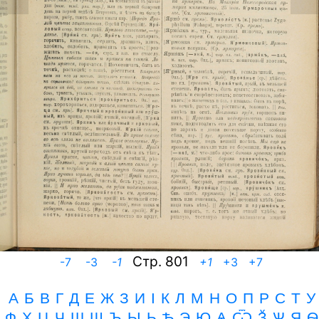
Cтр. 801
-7
-3
-1
+1
+3
+7
А
Б
В
Г
Д
Е
Ж
З
И
I
К
Л
М
Н
О
П
Р
С
Т
У
Ф
Х
Ц
Ч
Ш
Щ
Ъ
Ы Ь Ѣ
Э
Ю
Ѧ Ѿ Ѯ Ѱ
Я
Ѳ