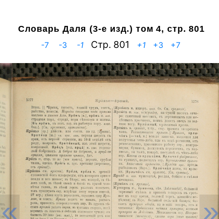
Словарь Даля (3-е изд.)
том 4, стр. 801
Cтр. 801
-7
-3
-1
+1
+3
+7
«
»