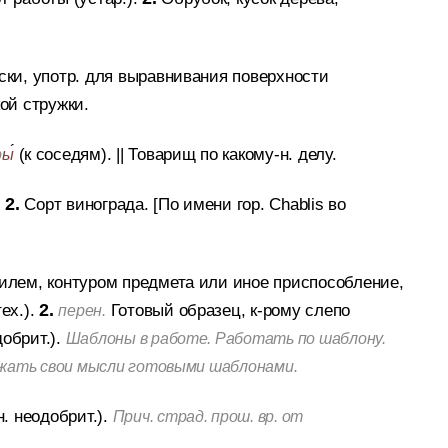
ски, употр. для выравнивания поверхности
ой стружки.
(к соседям).
||
Товарищ по какому-н. делу.
р
ы
.
2.
Сорт винограда.
[По имени гор. Chablis во
илем, контуром предмета или иное приспособление,
ех.).
2.
Готовый образец, к-рому слепо
перен.
обрит.).
Шаблоны в работе. Работать по шаблону.
ажать свои мысли готовыми шаблонами.
жн. неодобрит.).
Прич. страд. прош. вр. от