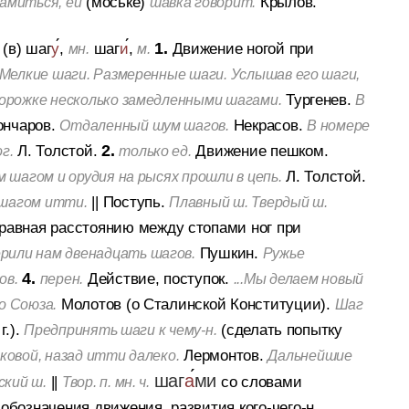
(моське)
Крылов.
амиться, ей
шавка говорит.
 (в) шаг
у
,
шаг
и
,
1.
Движение ногой при
мн.
м.
 Мелкие шаги. Размеренные шаги. Услышав его шаги,
Тургенев.
орожке несколько замедленными шагами.
В
ончаров.
Некрасов.
Отдаленный шум шагов.
В номере
Л. Толстой.
2.
Движение пешком.
г.
только ед.
Л. Толстой.
 шагом и орудия на рысях прошли в цепь.
||
Поступь.
 шагом итти.
Плавный ш. Твердый ш.
 равная расстоянию между стопами ног при
Пушкин.
или нам двенадцать шагов.
Ружье
4.
Действие, поступок.
ов.
перен.
...Мы делаем новый
Молотов (о Сталинской Конституции).
о Союза.
Шаг
г.).
(сделать попытку
Предпринять шаги к чему-н.
Лермонтов.
ковой, назад итти далеко.
Дальнейшие
шаг
а
ми
||
со словами
ский ш.
Твор. п. мн. ч.
 обозначения движения, развития кого-чего-н.