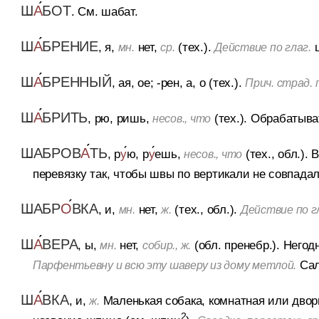
Ш
А
БОТ
.
См. шабат.
Ш
А
БРЕНИЕ
, я,
нет,
(тех.).
ш
мн.
ср.
Действие по глаг.
Ш
А
БРЕННЫЙ
, ая, ое; -рен, а, о (тех.).
Прич. страд. 
Ш
А
БРИТЬ
, рю, ришь,
(тех.).
Обрабатыва
несов., что
ШАБРОВ
А
ТЬ
, р
у
ю, р
у
ешь,
(тех., обл.).
В
несов., что
перевязку так, чтобы швы по вертикали не совпадал
ШАБР
О
ВКА
, и,
нет,
(тех., обл.).
мн.
ж.
Действие по г
Ш
А
ВЕРА
, ы,
нет,
(обл. пренебр.).
Негод
мн.
собир., ж.
Сал
Парфентьевну и всю эту шаверу из дому метлой.
Ш
А
ВКА
, и,
Маленькая собака, комнатная или дворн
ж.
2