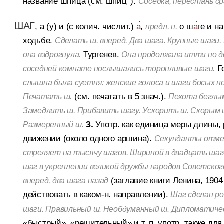
название шпица (см. шпиц
).
Соседка, перестань ср
ШАГ
, а (у) и (с колич. числит.)
а
,
о ш
а
ге и на
предл. п.
ходьбе.
Сделать ш. вперед. Два шага. Крупные шаги.
Тургенев.
она вздрогнула.
Она продолжала итти по д
Г
соседней комнате послышались торопливые шаги.
слышна была суетня: женские голоса и шаги босых но
(см. печатать в 5 знач.).
Печатать ш.
Пехота беглым
Замедлить ш. Прибавить шагу. Ускорить ш. Скорым
3.
Употр. как единица меры длины,
Размеренный ш.
движении (около одного аршина).
Секунданты отмер
стреляет на тысячу шагов. Шириной в двадцать шаг
шаг в укреплении великой дружбы народов Советског
(заглавие книги Ленина, 1904 
вперед, два шага назад
действовать в каком-н. направлении).
Шаг сделан ро
шаги. Правильный ш. Необдуманный ш. Дипломатиче
«быстрый», «решительный» и т. п. употр. также для