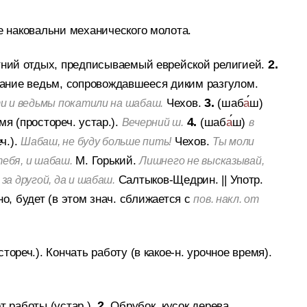
е наковальни механического молота.
ний отдых, предписываемый еврейской религией.
2.
ание ведьм, сопровождавшееся диким разгулом.
Чехов.
3.
(шаб
а
ш)
ти и ведьмы покатили на шабаш.
я (простореч. устар.).
4.
(шаб
а
ш)
Вечерний ш.
в
ч.).
Чехов.
Шабаш, не буду больше пить!
Ты моли
М. Горький.
тебя, и шабаш.
Лишнего не высказывай,
Салтыков-Щедрин.
||
Употр.
за другой, да и шабаш.
но, будет (в этом знач. сближается с
пов. накл. от
тореч.).
Кончать работу (в какое-н. урочное время).
т работы (устар.).
2.
Обрубок, кусок дерева,