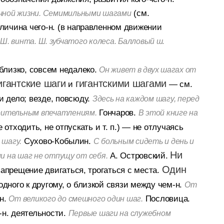
(см.
чной жизни. Семимильными шагами
личина чего-н. (в направленном движении
Ш. винта. Ш. зубчатого колеса. Балловый ш.
близко, совсем недалеко.
Он живет в двух шагах от
игантские шаги
гигантскими шагами
и
— см.
и дело; везде, повсюду.
Здесь на каждом шагу, перед
Гончаров.
коительным впечатлениям.
В этой книге на
 отходить, не отпускать и т. п.)
— не отлучаясь
Сухово-Кобылин.
 шагу.
С больным сидеть и день и
Ни
А. Островский.
ни на шаг не отпущу от себя.
Один
запрещение двигаться, трогаться с места.
одного к другому, о близкой связи между чем-н.
От
н.
Пословица.
От великого до смешного один шаг.
н. деятельности.
Первые шаги на служебном