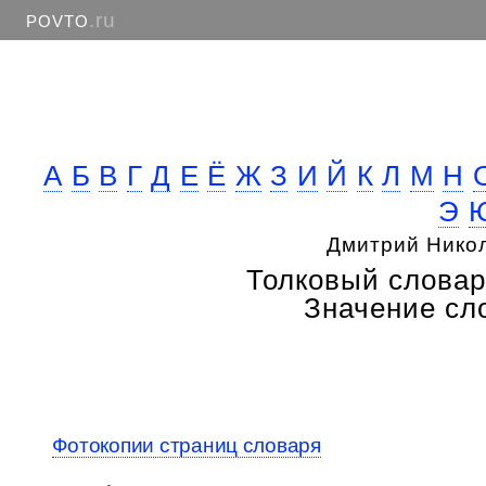
.ru
POVTO
А
Б
В
Г
Д
Е
Ё
Ж
З
И
Й
К
Л
М
Н
Э
Дмитрий Нико
Толковый словар
Значение сло
Фотокопии страниц словаря