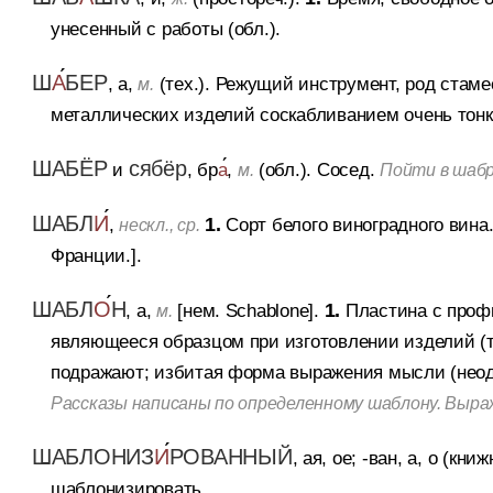
унесенный с работы (обл.).
Ш
А
БЕР
, а,
(тех.).
Режущий инструмент, род стаме
м.
металлических изделий соскабливанием очень тонк
ШАБЁР
сябёр
и
, бр
а
,
(обл.).
Сосед.
м.
Пойти в шаб
ШАБЛ
И
,
1.
Сорт белого виноградного вина
нескл., ср.
Франции.].
ШАБЛ
О
Н
, а,
[нем. Schablone].
1.
Пластина с проф
м.
являющееся образцом при изготовлении изделий (т
подражают; избитая форма выражения мысли (неод
Рассказы написаны по определенному шаблону. Выр
ШАБЛОНИЗ
И
РОВАННЫЙ
, ая, ое; -ван, а, о (кни
шаблонизировать.