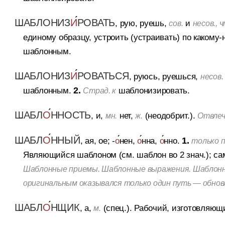
ШАБЛОНИЗ
И
РОВАТЬ
, рую, руешь,
и
сов.
несов., 
единому образцу, устроить (устраивать) по какому-н
шаблонным.
ШАБЛОНИЗ
И
РОВАТЬСЯ
, руюсь, руешься,
несов.
шаблонным.
2.
шаблонизировать.
Страд. к
ШАБЛ
О
ННОСТЬ
, и,
нет,
(неодобрит.).
мн.
ж.
Отвлеч.
ШАБЛ
О
ННЫЙ
, ая, ое; -
о
нен,
о
нна,
о
нно.
1.
только п
Являющийся шаблоном (см. шаблон во 2 знач.); са
Шаблонные приемы. Шаблонные выражения. Шаблонны
оригинальным оказывался только один путь — обновл
ШАБЛ
О
НЩИК
, а,
(спец.).
Рабочий, изготовляющи
м.