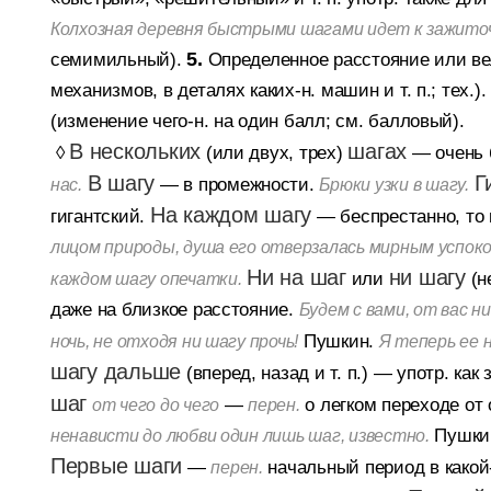
Колхозная деревня быстрыми шагами идет к зажито
семимильный).
5.
Определенное расстояние или ве
механизмов, в деталях каких-н. машин и т. п.; тех.).
(изменение чего-н. на один балл; см. балловый).
В нескольких
шагах
◊
(или двух, трех)
— очень 
В шагу
Г
— в промежности.
нас.
Брюки узки в шагу.
На каждом шагу
гигантский.
— беспрестанно, то 
лицом природы, душа его отверзалась мирным успо
Ни на шаг
ни шагу
или
(не
каждом шагу опечатки.
даже на близкое расстояние.
Будем с вами, от вас ни
Пушкин.
ночь, не отходя ни шагу прочь!
Я теперь ее 
шагу дальше
(вперед, назад и т. п.)
— употр. как 
шаг
—
о легком переходе от 
от чего до чего
перен.
Пушки
ненависти до любви один лишь шаг, известно.
Первые шаги
—
начальный период в какой-
перен.