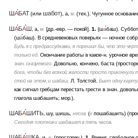
Ш
А
БАТ
шабот
(или
), а,
(тех.).
Чугунное основани
м.
Ш
А
Б
А
Ш
, а,
[др.-евр. — покой].
1.
(ш
а
баш).
Суббот
м.
(ш
а
баш).
В средневековых поверьях — ночное собр
Будь я с предрассудками, я порешил бы, что это чер
Окончание работы в какое-н. урочное врем
только ед.
Довольно, кончено, баста (просторе
знач. сказуемого.
бога, чтобы без всякой жалости просто прикокнули 
Л. Толстой.
стой на этом, и шабаш.
Бьет одну карту 
как сигнал гребцам перестать грести в знач. доволь
глагола шабашить; мор.).
ШАБ
А
ШИТЬ
, шу, шишь,
(
пошабашить) (прос
несов.
к
Сегодня плотники шабашат в пять часов.
ШАБ
А
ШКА
, и,
(простореч.).
1.
Время, свободное о
ж.