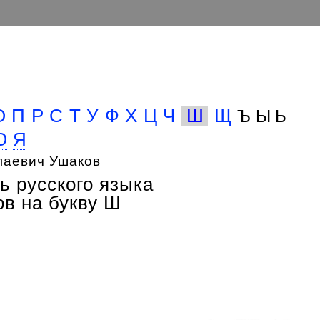
О
П
Р
С
Т
У
Ф
Х
Ц
Ч
Ш
Щ
Ъ Ы Ь
Ю
Я
лаевич Ушаков
ь русского языка
в на букву Ш