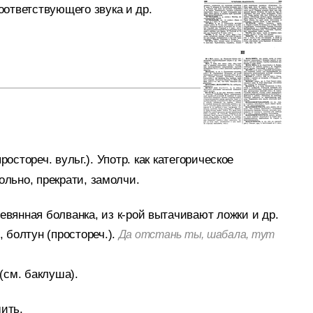
оответствующего звука и др.
ростореч. вульг.).
Употр. как категорическое
ольно, прекрати, замолчи.
евянная болванка, из к-рой вытачивают ложки и др.
 болтун (простореч.).
Да отстань ты, шабала, тут
(см. баклуша).
ить.