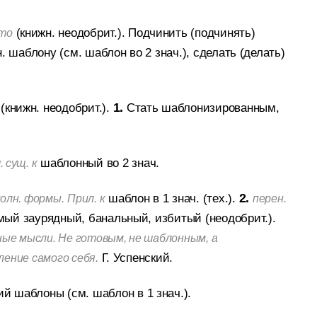
(книжн. неодобрит.).
Подчинить (подчинять)
что
. шаблону (см. шаблон во 2 знач.), сделать (делать)
(книжн. неодобрит.).
1.
Стать шаблонизированным,
шаблонный во 2 знач.
 сущ. к
шаблон в 1 знач. (тех.).
2.
олн. формы.
Прил. к
перен.
мый заурядный, банальный, избитый (неодобрит.).
е мысли. Не готовым, не шаблонным, а
Г. Успенский.
ение самого себя.
й шаблоны (см. шаблон в 1 знач.).