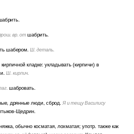
абрить.
шабрить.
прош. вр. от
ть шабером.
Ш. деталь.
 кирпичной кладке: укладывать (кирпичи) в
и.
Ш. кирпич.
шабровать.
лаг.
ные, дрянные люди, сброд.
Я и тещу Василису
тыков-Щедрин.
яжка, обычно косматая, лохматая; употр. также как