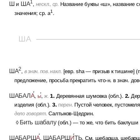
1
Ш
ША
и
,
Название буквы «ш», название с
нескл., ср.
1
значения; ср. а
.
ША
2
ША
,
[евр. sha — призыв к тишине] (п
в знач. пов. накл.
предложение, просьба прекратить что-н. в знач. дов
ШАБАЛ
А
,
ы
,
1.
Деревянная шумовка (обл.).
2.
Дер
ж.
изделия (обл.).
3.
Пустой человек, пустомеля,
перен.
Салтыков-Щедрин.
дело говорят.
Бить шабалу
◊
(обл.)
— то же, что бить баклуши 
ШАБАРШ
А
ШАБАРШ
И
ТЬ
,
.
См. шебарша, шебарш