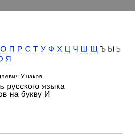
О
П
Р
С
Т
У
Ф
Х
Ц
Ч
Ш
Щ
Ъ Ы Ь
Ю
Я
лаевич Ушаков
ь русского языка
в на букву И