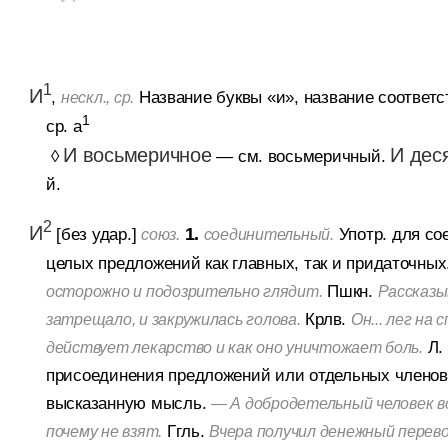
1
И
,
Название буквы «и», название соответст
нескл., ср.
1
ср. а
И восьмеричное
И дес
◊
— см. восьмеричный.
й.
2
И
[без удар.]
1.
Употр. для с
союз.
соединительный.
целых предложений как главных, так и придаточных
Пшкн.
осторожно и подозрительно глядит.
Рассказы
Крлв.
затрещало, и закружилась голова.
Он... лег на
Л. 
действует лекарство и как оно уничтожает боль.
присоединения предложений или отдельных члено
высказанную мысль.
— А добродетельный человек вс
Ггль.
почему не взят.
Вчера получил денежный перевод