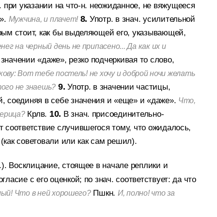
. при указании на что-н. неожиданное, не вяжущееся
».
8.
Употр. в знач. усилительной
Мужчина, и плачет!
рым стоит, как бы выделяющей его, указывающей,
нег на черный день не припасено... Да как их и
 значении «даже», резко подчеркивая то слово,
ову: Вот тебе постель! не хочу и доброй ночи желать
9.
Употр. в значении частицы,
того не знаешь?
, соединяя в себе значения и «еще» и «даже».
Что,
Крлв.
10.
В знач. присоединительно-
терица?
т соответствие случившегося тому, что ожидалось,
(как советовали или как сам решил).
.).
Восклицание, стоящее в начале реплики и
ласие с его оценкой; по знач. соответствует: да что
Пшкн.
лый! Что в ней хорошего?
И, полно! что за