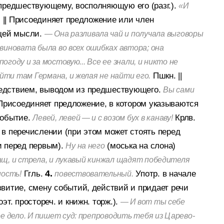
 предшествующему, восполняющую его (разг.).
«И
.
||
Присоединяет предложение или член
щей мысли.
— Она разливала чай и получала выговоры
 виновата была во всех ошибках автора; она
огоду и за мостовую... Все ее знали, и никто не
Пшкн.
||
йти там Германа, и желая не найти его.
едствием, выводом из предшествующего.
Вы сами
Присоединяет предложение, в котором указываются
событие.
Крлв.
Левей, левей — и с возом бух в канаву!
в перечислении (при этом может стоять перед
и перед первым).
(моська на слона)
Ну на него
ащ, и стрела, и лукавый кинжал щадят победителя
Ггль.
4.
Употр. в начале
ность!
повествовательный.
витие, смену событий, действий и придает речи
т. простореч. и книжн. торж.).
— И вот ты себе
е дело. И пишет суд: препроводить тебя из Царево-