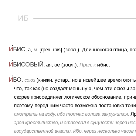
ИБ
И
БИС
, а,
[греч. ibis] (зоол.).
Длинноногая птица, по
м.
И
БИСОВЫЙ
, ая, ое (зоол.).
ибис.
Прил. к
И
БО
,
(книжн. устар., но в новейшее время опять
союз
что, так как (но создает меньшую, чем эти союзы з
скорее присоединяет логическое обоснование, прич
поэтому перед ним часто возможна постановка точки
Лр
смотреть на воду, ибо тотчас голова закружится.
эров крестьянство, и отвоевал в сущности через не
государственной власти. Ибо, через несколько часов