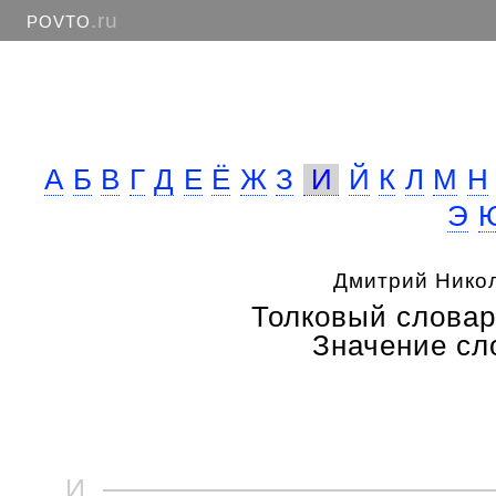
.ru
POVTO
А
Б
В
Г
Д
Е
Ё
Ж
З
И
Й
К
Л
М
Н
Э
Дмитрий Нико
Толковый словар
Значение сло
И