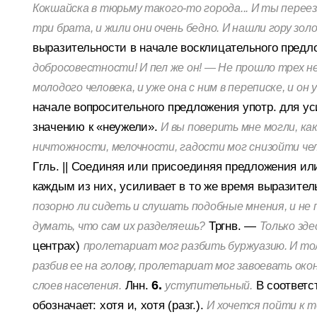
Кокшайска в тюрьму такого-то города... И ты перее
три брата, и жили они очень бедно. И нашли гору зол
выразительности в начале восклицательного предл
добросовестности! И пел же он! — Не прошло трех неде
молодого человека, и уже она с ним в переписке, и о
начале вопросительного предложения употр. для ус
значению к «неужели».
И вы поверить мне могли, ка
ничтожности, мелочности, гадости мог снизойти чел
Ггль.
||
Соединяя или присоединяя предложения или
каждым из них, усиливает в то же время выразительн
позорно ли сидеть и слушать подобные мнения, и не
Тргнв. —
думать, что сам их разделяешь?
Только зде
центрах)
пролетариат мог разбить буржуазию. И тол
разбив ее на голову, пролетариат мог завоевать око
Лнн.
6.
В соответс
слоев населения.
уступительный.
обозначает: хотя и, хотя (разг.).
И хочется пойти к то