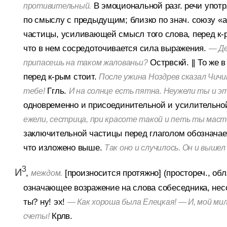
В эмоциональной разг. речи употр
противительный.
по смыслу с предыдущим; близко по знач. союзу «а
частицы, усиливающей смысл того слова, перед к-
что в нем сосредоточивается сила выражения.
— Де
Острвскй.
||
То же в
припасешь на таком жалованьи?
перед к-рым стоит.
После ужина Ноздрев сказал Чичик
Ггль.
тебе!
И на солнце есть пятна. Неужели ты и э
одновременно и присоединительной и усилительной
ежели, сестрица, при красоте такой и петь ты мас
заключительной частицы перед глаголом обозначае
что изложено выше.
Так оно и случилось. Он и вышел
3
И
,
[произносится протяжно] (простореч., обл
междом.
означающее возражение на слова собеседника, несог
ты? ну! эх!
— Как хороша была Елецкая! — И, мой ми
Крлв.
счеты!