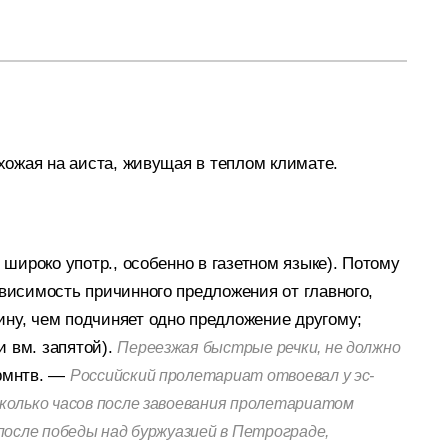
хожая на аиста, живущая в теплом климате.
 широко употр., особенно в газетном языке).
Потому
ависимость причинного предложения от главного,
ину, чем подчиняет одно предложение другому;
 вм. запятой).
Переезжая быстрые речки, не должно
мнтв. —
Российский пролетариат отвоевал у эс-
сколько часов после завоевания пролетариатом
 после победы над буржуазией в Петрограде,