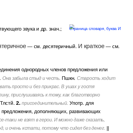
вующего звука и др. знач.;
ятеричное
И краткое
— см. десятеричный.
— см.
оединения однородных членов предложения или
.
Пшкн.
Она забыла стыд и честь.
Старость ходит
вать просто и без прикрас. В ушах у гостя
 спину, прислушиваясь к тому, как благотворно
Тлстй.
2.
Употр. для
присоединительный.
в предложения, дополняющих, развивающих
е-таки не взят в герои. И можно даже сказать,
||
, и очень кстати, потому что сидел без денег.