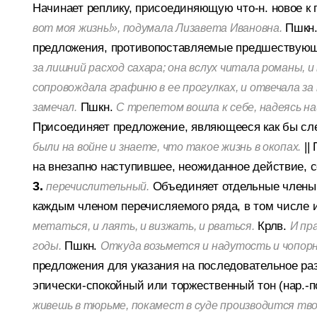
Начинает реплику, присоединяющую что-н. новое к
Пшкн
вот моя жизнь!», подумала Лизавета Ивановна.
предложения, противопоставляемые предшествую
за лишний расход сахара; она вслух читала романы, и
сопровождала графиню в ее прогулках, и отвечала за п
Пшкн.
замечал.
С трепетом вошла к себе, надеясь на
Присоединяет предложение, являющееся как бы сл
||
были на войне и знаете, что такое жизнь в окопах.
на внезапно наступившее, неожиданное действие, 
3.
Объединяет отдельные члены 
перечислительный.
каждым членом перечисляемого ряда, в том числе 
Крлв.
метаться, и лаять, и визжать, и рваться.
И пр
Пшкн.
годы.
Откуда возьмется и надутость и чопор
предложения для указания на последовательное раз
эпически-спокойный или торжественный тон (нар.-поэ
живешь в тюрьме, покамест в суде производится тво