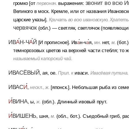
звонит во всю 
громко
[от
выражения:
первонач.
Великого в моск. Кремле, или от названия Ивановс
царские указы].
Кричать во всю ивановскую. Храпеть 
червячок
(обл.)
— светляк, светлячок (появляющий
ИВ
А
Н-Ч
А
Й
[И прописное]. Ив
а
н-ч
а
я,
нет,
(бот.
мн.
м.
темнорозовых цветов на верхней части стебля; то ж
называемый капорский чай.
ИВАСЁВЫЙ
, ая, ое.
иваси.
Прил. к
Ивасёвая путина.
ИВАС
И
,
[японск.].
Небольшая рыба из семей
нескл., ж.
И
ВИНА
, ы,
(обл.).
Длинный ивовый прут.
ж.
И
ВИШЕНЬ
, шня,
(обл., бот.).
Съедобный гриб, рас
м.