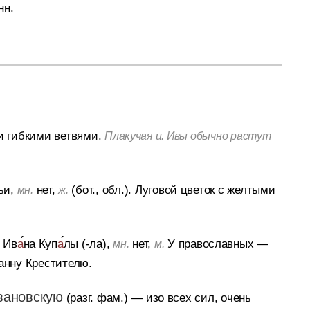
нн.
и гибкими ветвями.
Плакучая и. Ивы обычно растут
ьи,
нет,
(бот., обл.).
Луговой цветок с желтыми
мн.
ж.
, Ив
а
на Куп
а
лы (-ла),
нет,
У православных —
мн.
м.
оанну Крестителю.
вановскую
(разг. фам.)
— изо всех сил, очень