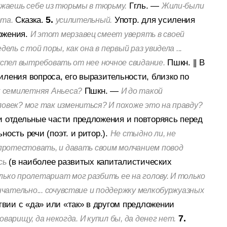
Ггль. —
зжаешь себе из тюрьмы в тюрьму.
Жили-были
Сказка.
5.
Употр. для усиления
ота.
усилительный.
ожения.
И этот мерзавец смеет уверять в своей
ль с той поры, как она в первый раз увидела ...
Пшкн.
||
В
н успел вытребовать от нее ночное свидание.
иления вопроса, его выразительности, близко по
Пшкн. —
к семилетняя Аньеса?
И до такой
овек? мог так измениться? И похоже это на правду?
 отдельные части предложения и повторяясь перед
ость речи (поэт. и ритор.).
Не стыдно ли, не
 протестовать, и давать своим молчанием повод
(в наиболее развитых капиталистических
сь
ько пролетариат мог разбить ее на голову. И только
нчательно... сочувствие и поддержку мелкобуржуазных
твии с «да» или «так» в другом предложении
7.
варищу, да некогда. И купил бы, да денег нет.