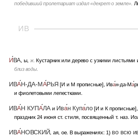
Л
победивший пролетариат издал «декрет о земле».
ИВ
И
ВА
, ы,
Кустарник или дерево с узкими листьями 
ж.
близ воды.
ИВ
А
Н-ДА-М
А
РЬЯ
[И и М прописные], Ив
а
н-да-М
а
р
и фиолетовыми лепестками.
ИВ
А
Н КУП
А
ЛА
Ив
а
н Куп
а
ло
и
[И и К прописные]
праздник 24 июня ст. стиля, посвященный т. наз. И
ИВ
А
НОВСКИЙ
во всю и
, ая, ое.
В выражениях:
1)