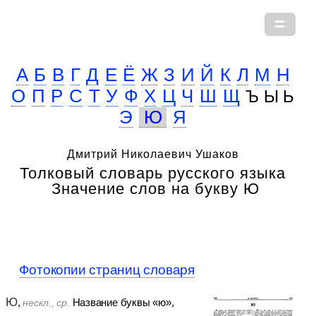
А
Б
В
Г
Д
Е
Ё
Ж
З
И
Й
К
Л
М
Н
О
П
Р
С
Т
У
Ф
Х
Ц
Ч
Ш
Щ
Ъ Ы Ь
Э
Ю
Я
Дмитрий Николаевич Ушаков
Толковый словарь русского языка
Значение слов на букву Ю
Фотокопии страниц словаря
Ю
,
Название буквы «ю»,
нескл., ср.