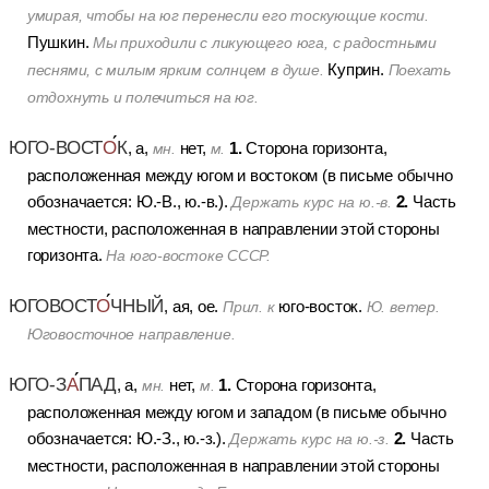
умирая, чтобы на юг перенесли его тоскующие кости.
Пушкин.
Мы приходили с ликующего юга, с радостными
Куприн.
песнями, с милым ярким солнцем в душе.
Поехать
отдохнуть и полечиться на юг.
ЮГО-ВОСТ
О
К
1.
, а,
нет,
Сторона горизонта,
мн.
м.
расположенная между югом и востоком (в письме обычно
2.
обозначается: Ю.-В., ю.-в.).
Часть
Держать курс на ю.-в.
местности, расположенная в направлении этой стороны
горизонта.
На юго-востоке СССР.
ЮГОВОСТ
О
ЧНЫЙ
, ая, ое.
юго-восток.
Прил. к
Ю. ветер.
Юговосточное направление.
ЮГО-З
А
ПАД
1.
, а,
нет,
Сторона горизонта,
мн.
м.
расположенная между югом и западом (в письме обычно
2.
обозначается: Ю.-З., ю.-з.).
Часть
Держать курс на ю.-з.
местности, расположенная в направлении этой стороны