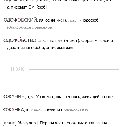
м.
антисемит. См. [фоб].
ЮДОФ
О
БСКИЙ
, ая, ое (книжн.).
юдофоб.
Прил. к
Юдофобское поведение.
ЮДОФ
О
БСТВО
, а,
нет,
(книжн.).
Образ мыслей и
мн.
ср.
действий юдофоба, антисемитизм.
ЮЖ
ЮЖ
А
НИН
, а,
Уроженец юга, человек, живущий на юге.
м.
ЮЖ
А
НКА
, и.
южанин.
Женск. к
Черноокая ю.
[южно]
[без удар.].
Первая часть сложных слов в знач.