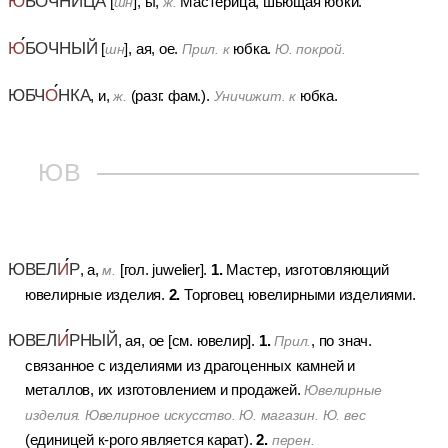
Ю
БОЧНИЦА
[
], ы,
Мастерица, шьющая юбки.
шн
ж.
Ю
БОЧНЫЙ
[
], ая, ое.
юбка.
шн
Прил. к
Ю. покрой.
ЮБЧ
О
НКА
, и,
(разг. фам.).
юбка.
ж.
Уничижит. к
ЮВ
ЮВЕЛ
И
Р
1.
, а,
[гол. juwelier].
Мастер, изготовляющий
м.
2.
ювелирные изделия.
Торговец ювелирными изделиями.
ЮВЕЛ
И
РНЫЙ
1.
, ая, ое [см. ювелир].
, по знач.
Прил.
связанное с изделиями из драгоценных камней и
металлов, их изготовлением и продажей.
Ювелирные
изделия. Ювелирное искусство. Ю. магазин. Ю. вес
2.
(единицей к-рого является карат).
перен.