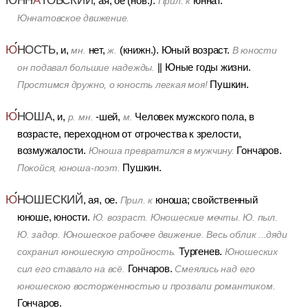
ЮНН
А
ТОВСКИЙ
, ая, ое (нов.).
юннат.
Прил. к
Юннатовское движение.
Ю
НОСТЬ
, и,
нет,
(книжн.).
Юный возраст.
мн.
ж.
В юности
||
Юные годы жизни.
он подавал большие надежды.
Пушкин.
Простимся дружно, о юность легкая моя!
Ю
НОША
, и,
-шей,
Человек мужского пола, в
р. мн.
м.
возрасте, переходном от отрочества к зрелости,
возмужалости.
Гончаров.
Юноша превратился в мужчину.
Пушкин.
Покойся, юноша-поэт.
Ю
НОШЕСКИЙ
, ая, ое.
юноша; свойственный
Прил. к
юноше, юности.
Ю. возраст. Юношеские мечты. Ю. пыл.
Ю. задор. Юношеское рабочее движение. Весь облик ...дяди
Тургенев.
сохранил юношескую стройность.
Юношеских
Гончаров.
сил его ставало на всё.
Смеялись над его
юношескою восторженностью и прозвали романтиком.
Гончаров.