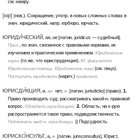
см. наюру.
[юр]
(нов.).
Сокращение, употр. в новых сложных словах в
знач. юридический, напр. юрбюро, юрчасть.
ЮРИД
И
ЧЕСКИЙ
, ая, ое [латин. juridicus — судебный].
, по знач. связанное с правовыми нормами, их
Прил.
изучением и практическим применением.
Юридические
(то же, что юриспруденция).
науки
Ю. факультет.
(см. лицо).
Юридическая помощь. Юридическое лицо
(нареч.)
Поступить юридически
правильно.
ЮРИСД
И
КЦИЯ
1.
, и,
нет,
[латин. jurisdictio] (право).
мн.
ж.
Право производить суд; рассматривать какой-н. правовой
2.
вопрос.
Область, на к-рую
Обладать юрисдикцией.
распространяется такое право, подведомственность.
||
Подсудность.
Подлежать чьей-н. юрисдикции.
ЮРИСК
О
НСУЛЬТ
, а,
[латин. jurisconsultus].
Юрист,
м.