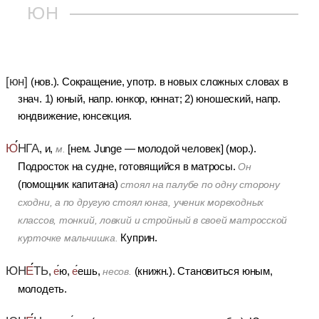
ЮН
[юн]
(нов.).
Сокращение, употр. в новых сложных словах в
знач. 1) юный, напр. юнкор, юннат; 2) юношеский, напр.
юндвижение, юнсекция.
Ю
НГА
, и,
[нем. Junge — молодой человек] (мор.).
м.
Подросток на судне, готовящийся в матросы.
Он
(помощник капитана)
стоял на палубе по одну сторону
сходни, а по другую стоял юнга, ученик мореходных
классов, тонкий, ловкий и стройный в своей матросской
Куприн.
курточке мальчишка.
ЮН
Е
ТЬ
,
е
ю,
е
ешь,
(книжн.).
Становиться юным,
несов.
молодеть.