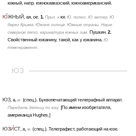
южный, напр. южнокавказский, южноамериканский.
Ю
ЖНЫЙ
1.
, ая, ое.
юг.
Прил. к
Ю. полюс. Ю. ветер. Ю.
берег Крыма. Южное солнце. Южные страны. Наше
2.
Пушкин.
северное лето, карикатура южных зим.
Свойственный южанину, такой, как у южанина.
Ю.
темперамент.
ЮЗ
ЮЗ
, а,
(спец.).
Буквопечатающий телеграфный аппарат.
м.
[По имени изобретателя,
Передать депешу по юзу.
американца Hughes.]
ЮЗ
И
СТ
, а,
(спец.).
Телеграфист, работающий на юзе.
м.