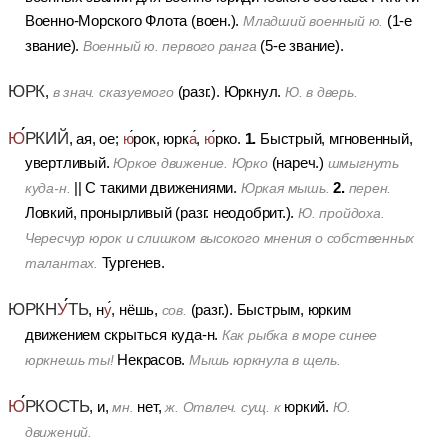
Военно-Морского Флота (воен.).
(1-е
Младший военный ю.
звание).
(5-е звание).
Военный ю. первого ранга
ЮРК
,
(разг.).
Юркнул.
в знач. сказуемого
Ю. в дверь.
Ю
РКИЙ
1.
, ая, ое;
ю
рок, юрк
а
,
ю
рко.
Быстрый, мгновенный,
увертливый.
(нареч.)
Юркое движение. Юрко
шмыгнуть
2.
||
С такими движениями.
куда-н.
Юркая мышь.
перен.
Ловкий, пронырливый (разг. неодобрит.).
Ю. пройдоха.
Чересчур юрок и слишком высокого мнения о собственных
Тургенев.
талантах.
ЮРКН
У
ТЬ
, н
у
, нёшь,
(разг.).
Быстрым, юрким
сов.
движением скрыться куда-н.
Как рыбка в море синее
Некрасов.
юркнешь ты!
Мышь юркнула в щель.
Ю
РКОСТЬ
, и,
нет,
юркий.
мн.
ж.
Отвлеч. сущ. к
Ю.
движений.