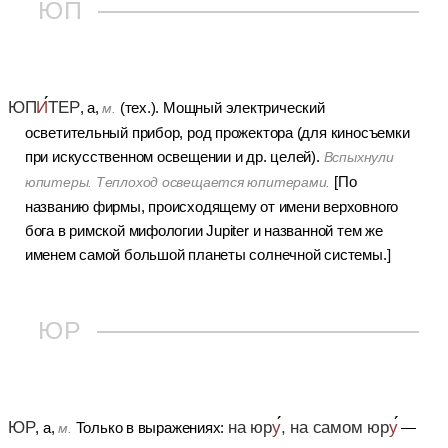
ЮП
ЮП
И
ТЕР
, а,
(тех.).
Мощный электрический
м.
осветительный прибор, род прожектора (для киносъемки
при искусственном освещении и др. целей).
Вспыхнули
[По
юпитеры. Теплоход освещается юпитерами.
названию фирмы, происходящему от имени верховного
бога в римской мифологии Jupiter и названной тем же
именем самой большой планеты солнечной системы.]
ЮР
ЮР
на юр
у
, на самом юр
у
, а,
Только в выражениях:
—
м.