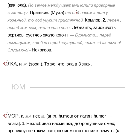
(как юла).
По земле между цветами юлили проворные
Пришвин. (Муха)
жужелицы.
то п
о
д носом юлит у
2.
Крылов.
коренной, то лоб укусит пристяжной.
перен.,
Лебезить, заискивать,
перед кем-чем, около кого-чего.
вертясь, суетясь около кого-н.
— Бурмистр... перед
помещиком, как бес перед заутреней, юлил: «Так точно!
Некрасов.
Слушаю-с!»
Ю
ЛКА
, и,
(зоол.).
То же, что юла в 3 знач.
ж.
ЮМ
Ю
МОР
, а,
нет,
[англ. humour от латин. humor —
мн.
м.
1.
влага].
Незлобивая насмешка, добродушный смех;
проникнутое таким настроением отношение к чему-н. (к