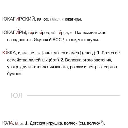
ЮКАГ
И
РСКИЙ
, ая, ое.
юкагиры.
Прил. к
ЮКАГ
И
РЫ
, г
и
р и г
и
ров,
г
и
р, а,
Палеоазиатская
ед.
м.
народность в Якутской АССР, то же, что одулы.
Ю
ККА
1.
, и,
нет,
[англ. yucca с амер.] (спец.).
Растение
мн.
ж.
2.
семейства лилейных (бот.).
Волокна этого растения,
употр. для изготовления каната, рогожи и нек-рых сортов
бумаги.
ЮЛ
1
ЮЛ
А
1.
,
ы
,
Детская игрушка, волчок (см. волчок
),
ж.