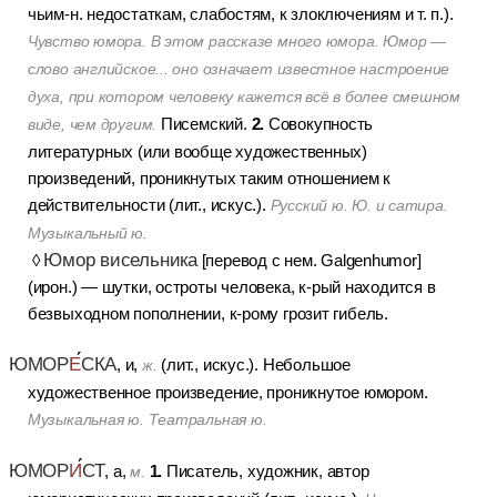
чьим-н. недостаткам, слабостям, к злоключениям и т. п.).
Чувство юмора. В этом рассказе много юмора. Юмор —
слово английское... оно означает известное настроение
духа, при котором человеку кажется всё в более смешном
2.
Писемский.
Совокупность
виде, чем другим.
литературных (или вообще художественных)
произведений, проникнутых таким отношением к
действительности (лит., искус.).
Русский ю. Ю. и сатира.
Музыкальный ю.
Юмор висельника
◊
[перевод с нем. Galgenhumor]
(ирон.)
— шутки, остроты человека, к-рый находится в
безвыходном пополнении, к-рому грозит гибель.
ЮМОР
Е
СКА
, и,
(лит., искус.).
Небольшое
ж.
художественное произведение, проникнутое юмором.
Музыкальная ю. Театральная ю.
ЮМОР
И
СТ
1.
, а,
Писатель, художник, автор
м.