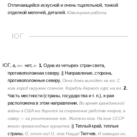
Отличающийся искусной и очень тщательной, тонкой
отделкой мелочей, деталей.
Ювелирная работа.
ЮГ
ЮГ
1.
, а,
нет,
Одна из четырех стран света,
мн.
м.
противоположная северу.
||
Направление, сторона,
противоположные северу.
Окна дома выходят на юг. С
2.
юга город окружен стеною. Корабль держит курс на юг.
Часть местности (страны, государства и т. п.), к-рая
расположена в этом направлении.
Во время гражданской
войны в США юг боролся за сохранение рабства негров, а
север — за уничтожение его. Жители юга. На юге СССР
||
Теплый край, теплые
много превосходных курортов.
страны.
Тютчев.
О, этот юг! О, эта Ницца!
И завещал он,