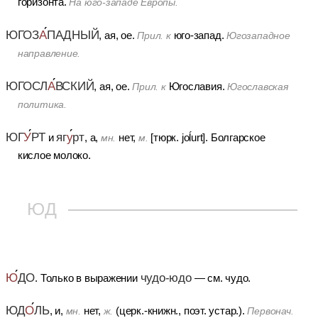
горизонта.
На юго-западе Европы.
ЮГОЗ
А
ПАДНЫЙ
, ая, ое.
юго-запад.
Прил. к
Югозападное
направление.
ЮГОСЛ
А
ВСКИЙ
, ая, ое.
Югославия.
Прил. к
Югославская
политика.
яг
у
рт
ЮГ
У
РТ
и
, а,
нет,
[тюрк. joĺurt].
Болгарское
мн.
м.
кислое молоко.
ЮД
Ю
ДО
чудо-юдо
.
Только в выражении
— см. чудо.
ЮД
О
ЛЬ
, и,
нет,
(церк.-книжн., поэт. устар.).
мн.
ж.
Первонач.