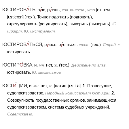
ЮСТИРОВ
А
ТЬ
, р
у
ю, р
у
ешь,
и
[от нем.
сов.
несов., что
justieren] (тех.).
Точно подогнать (подгонять),
отрегулировать (регулировать), выверить (выверять).
Ю.
шрифт. Ю. инструмент.
ЮСТИРОВ
А
ТЬСЯ
, р
у
юсь, р
у
ешься,
(тех.).
несов.
Страд. к
юстировать.
ЮСТИР
О
ВКА
, и,
нет,
(тех.).
мн.
ж.
Действие по глаг.
юстировать.
Ю. механизмов.
ЮСТ
И
ЦИЯ
1.
, и,
нет,
[латин. justitia].
Правосудие,
мн.
ж.
2.
судопроизводство.
Народный комиссариат юстиции.
Совокупность государственных органов, занимающихся
судопроизводством, система судебных учреждений.
Советская ю.