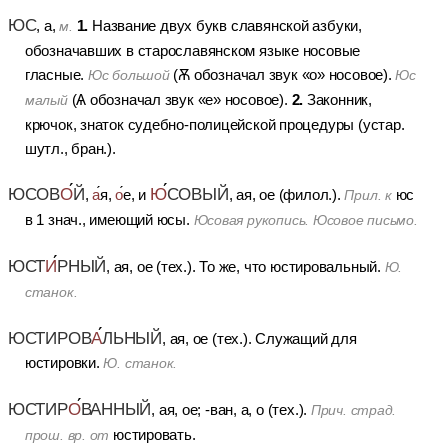
ЮС
1.
, а,
Название двух букв славянской азбуки,
м.
обозначавших в старославянском языке носовые
гласные.
(
Ѫ
обозначал звук «о» носовое).
Юс большой
Юс
2.
(
Ѧ
обозначал звук «е» носовое).
Законник,
малый
крючок, знаток судебно-полицейской процедуры (устар.
шутл., бран.).
ЮСОВ
О
Й
Ю
СОВЫЙ
,
а
я,
о
е, и
, ая, ое (филол.).
юс
Прил. к
в 1 знач., имеющий юсы.
Юсовая рукопись. Юсовое письмо.
ЮСТ
И
РНЫЙ
, ая, ое (тех.).
То же, что юстировальный.
Ю.
станок.
ЮСТИРОВ
А
ЛЬНЫЙ
, ая, ое (тех.).
Служащий для
юстировки.
Ю. станок.
ЮСТИР
О
ВАННЫЙ
, ая, ое; -ван, а, о (тех.).
Прич. страд.
юстировать.
прош. вр. от