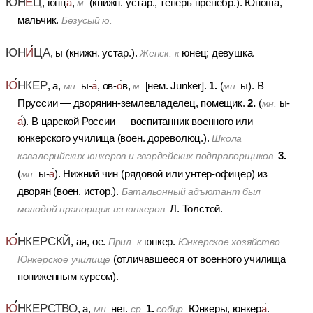
ЮН
Е
Ц
, юнц
а
,
(книжн. устар., теперь пренебр.).
Юноша,
м.
мальчик.
Безусый ю.
ЮН
И
ЦА
, ы (книжн. устар.).
юнец; девушка.
Женск. к
Ю
НКЕР
1.
, а,
ы-
а
, ов-
о
в,
[нем. Junker].
(
ы).
В
мн.
м.
мн.
2.
Пруссии — дворянин-землевладелец, помещик.
(
ы-
мн.
а
).
В царской России — воспитанник военного или
юнкерского училища (воен. дореволюц.).
Школа
3.
кавалерийских юнкеров и гвардейских подпрапорщиков.
(
ы-
а
).
Нижний чин (рядовой или унтер-офицер) из
мн.
дворян (воен. истор.).
Батальонный адъютант был
Л. Толстой.
молодой прапорщик из юнкеров.
Ю
НКЕРСКЙ
, ая, ое.
юнкер.
Прил. к
Юнкерское хозяйство.
(отличавшееся от военного училища
Юнкерское училище
пониженным курсом).
Ю
НКЕРСТВО
1.
, а,
нет.
Юнкеры, юнкер
а
.
мн.
ср.
собир.