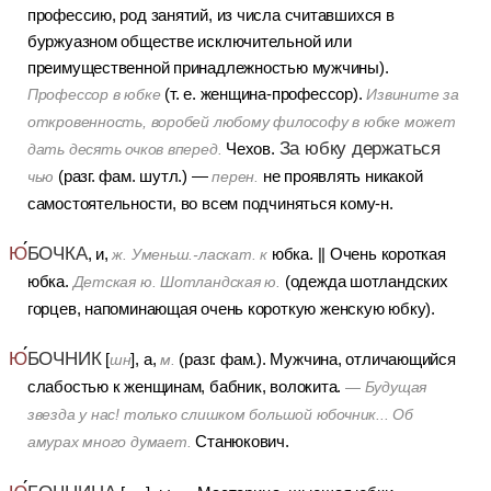
профессию, род занятий, из числа считавшихся в
буржуазном обществе исключительной или
преимущественной принадлежностью мужчины).
(т. е. женщина-профессор).
Профессор в юбке
Извините за
откровенность, воробей любому философу в юбке может
За юбку держаться
Чехов.
дать десять очков вперед.
(разг. фам. шутл.)
—
не проявлять никакой
чью
перен.
самостоятельности, во всем подчиняться кому-н.
Ю
БОЧКА
, и,
юбка.
||
Очень короткая
ж.
Уменьш.-ласкат. к
юбка.
(одежда шотландских
Детская ю. Шотландская ю.
горцев, напоминающая очень
короткую женскую юбку).
Ю
БОЧНИК
[
], а,
(разг. фам.).
Мужчина, отличающийся
шн
м.
слабостью к женщинам, бабник, волокита.
— Будущая
звезда у нас! только слишком большой юбочник... Об
Станюкович.
амурах много думает.