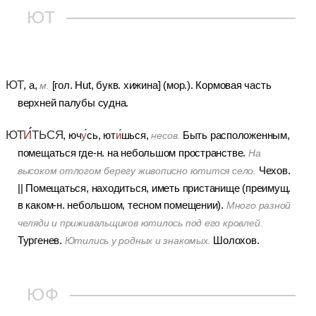
ЮТ
ЮТ
, а,
[гол. Hut, букв. хижина] (мор.).
Кормовая часть
м.
верхней палубы судна.
ЮТ
И
ТЬСЯ
, юч
у
сь, ют
и
шься,
Быть расположенным,
несов.
помещаться где-н. на небольшом пространстве.
На
Чехов.
высоком отлогом берегу живописно ютится село.
||
Помещаться, находиться, иметь пристанище (преимущ.
в каком-н. небольшом, тесном помещении).
Много разной
челяди и приживальщиков ютилось под его кровлей.
Тургенев.
Шолохов.
Ютились у родных и знакомых.
ЮФ