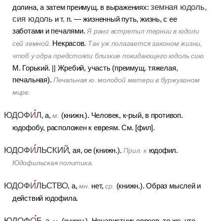
земная юдоль,
долина, а затем преимущ. в выражениях:
сия юдоль
и т. п.
— жизненный путь, жизнь, с ее
заботами и печалями.
Я рано встретил тернии в юдоли
Некрасов.
сей земной.
Так уж полагается законом жизни,
чтоб у одра предстояли близкие покидающего юдоль сию.
М. Горький.
||
Жребий, участь (преимущ. тяжелая,
печальная).
Печальная ю. молодой матери в буржуазном
мире.
ЮДОФ
И
Л
, а,
(книжн.).
Человек, к-рый, в противоп.
м.
юдофобу, расположен к евреям. См. [фил].
ЮДОФ
И
ЛЬСКИЙ
, ая, ое (книжн.).
юдофил.
Прил. к
Юдофильская политика.
ЮДОФ
И
ЛЬСТВО
, а,
нет,
(книжн.).
Образ мыслей и
мн.
ср.
действий юдофила.
ЮДОФ
О
Б
, а,
(книжн.).
Ненавистник евреев, то же, что