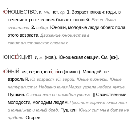
Ю
НОШЕСТВО
1.
, а,
нет,
Возраст юноши; годы, в
мн.
ср.
течение к-рых человек бывает юношей.
Его ю. было
2.
Юноши, молодые люди обоего пола
счастливо.
собир.
этого возраста.
Движение юношества в
капиталистических странах.
ЮНС
Е
КЦИЯ
, и,
(нов.).
Юношеская секция. См. [юн].
ж.
Ю
НЫЙ
, ая, ое; юн, юн
а
,
ю
но (книжн.).
Молодой, не
взрослый.
Ю. возраст. Ю. герой. Юные пионеры. Юные
натуралисты. Недавно юная Мария узрела небеса чужие.
Пушкин.
||
Свойственный
С юных лет он полюбил ученье.
молодости, молодым людям.
Простим горячке юных лет
Пушкин.
и юный жар и юный бред.
Юных сил мы в битве не
Огарев.
щадили.