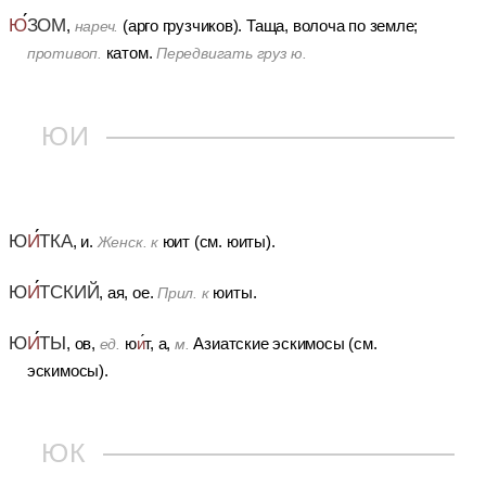
Ю
ЗОМ
,
(арго грузчиков).
Таща, волоча по земле;
нареч.
катом.
противоп.
Передвигать груз ю.
ЮИ
Ю
И
ТКА
, и.
юит (см. юиты).
Женск. к
Ю
И
ТСКИЙ
, ая, ое.
юиты.
Прил. к
Ю
И
ТЫ
, ов,
ю
и
т, а,
Азиатские эскимосы (см.
ед.
м.
эскимосы).
ЮК