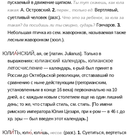
пускаемый в движение щипком.
Ты тут скачешь, как юла
2.
А. Островский.
Вертлявый,
какая.
перен., только ед.
суетливый человек (разг.).
Что это за ребенок, за юла за
3.
Гончаров.
такая? да посидишь ли ты смирно, сударь?
Небольшая птичка из сем. жаворонков, называемая также
лесным жаворонком (зоол.).
ЮЛИ
А
НСКИЙ
, ая, ое [латин. Julianus].
Только в
юлианский календарь
юлианское
выражениях:
,
летосчисление
— календарь, к-рый был принят в
России до Октябрьской революции, отстававший по
сравнению с ныне действующим (грегорианским,
установленным в конце 16 века) первоначально на 10
дней, а с каждым новым столетием еще на один лишний
день; то же, что старый стиль, см. стиль.
[По имени
римского императора Юлия Цезаря, при к-ром — в 46 г. до
хр. эры — был введен этот календарь.]
ЮЛ
И
ТЬ
1.
, юл
ю
, юл
и
шь,
(разг.).
Суетиться, вертеться
несов.