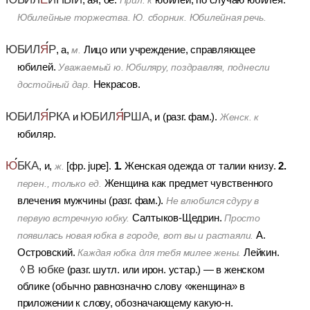
Прил. к
Юбилейные торжества. Ю. сборник. Юбилейная речь.
ЮБИЛ
Я
Р
, а,
Лицо или учреждение, справляющее
м.
юбилей.
Уважаемый ю. Юбиляру, поздравляя, поднесли
Некрасов.
достойный дар.
ЮБИЛ
Я
РКА
ЮБИЛ
Я
РША
и
, и (разг. фам.).
Женск. к
юбиляр.
Ю
БКА
1.
2.
, и,
[фр. jupe].
Женская одежда от талии книзу.
ж.
Женщина как предмет чувственного
перен., только ед.
влечения мужчины (разг. фам.).
Не
влюбился сдуру в
Салтыков-Щедрин.
первую встречную юбку.
Просто
А.
появилась новая юбка в городе, вот вы и растаяли.
Островский.
Лейкин.
Каждая юбка для тебя милее жены.
В юбке
◊
(разг. шутл. или ирон. устар.)
— в женском
облике (обычно равнозначно слову «женщина» в
приложении к слову, обозначающему какую-н.