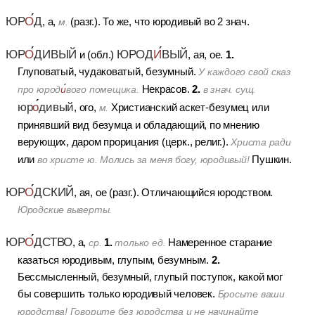
ЮР
О
Д
, а,
(разг.).
То же, что юродивый во 2 знач.
м.
ЮР
О
ДИВЫЙ
ЮРОД
И
ВЫЙ
1.
и (обл.)
, ая, ое.
Глуповатый, чудаковатый, безумный.
У каждого свой сказ
2.
Некрасов.
про юрод
и
вого помещика.
в знач. сущ.
юр
о
дивый
, ого,
Христианский аскет-безумец или
м.
принявший вид безумца и обладающий, по мнению
верующих, даром прорицания (церк., религ.).
Христа ради
или
Пушкин.
во христе ю. Молись за меня богу, юродивый!
ЮР
О
ДСКИЙ
, ая, ое (разг.).
Отличающийся юродством.
Юродские выверты.
ЮР
О
ДСТВО
1.
, а,
Намеренное старание
ср.
только ед.
2.
казаться юродивым, глупым, безумным.
Бессмысленный, безумный, глупый поступок, какой мог
бы совершить только юродивый человек.
Бросьте ваши
юродства! Говорите без юродства и не начинайте