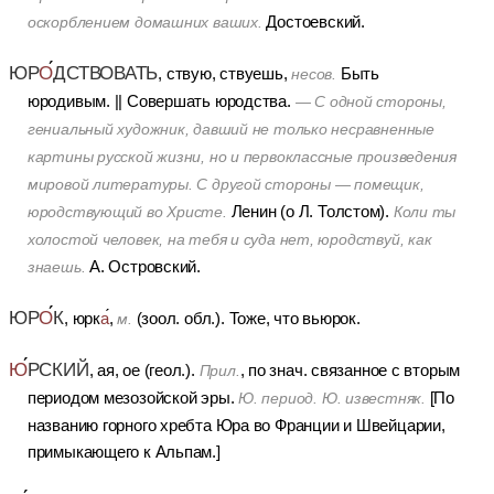
Достоевский.
оскорблением домашних ваших.
ЮР
О
ДСТВОВАТЬ
, ствую, ствуешь,
Быть
несов.
юродивым.
||
Совершать юродства.
— С одной стороны,
гениальный художник, давший не только несравненные
картины русской жизни, но и первоклассные произведения
мировой литературы. С другой стороны — помещик,
Ленин (о Л. Толстом).
юродствующий во Христе.
Коли ты
холостой человек, на тебя и суда нет, юродствуй, как
А. Островский.
знаешь.
ЮР
О
К
, юрк
а
,
(зоол. обл.).
Тоже, что вьюрок.
м.
Ю
РСКИЙ
, ая, ое (геол.).
, по знач. связанное с вторым
Прил.
периодом мезозойской эры.
[По
Ю. период. Ю. известняк.
названию горного хребта Юра во Франции и Швейцарии,
примыкающего к Альпам.]