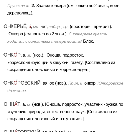
2.
Звание юнкера (см. юнкер во 2 знач.; воен.
Прусское ю.
дореволюц.).
ЮНКЕРЬЁ
,
я
,
нет,
(простореч. презрит.).
мн.
собир., ср.
Юнкера (см. юнкер во 2 знач.).
С юнкерьем гулять
Блок.
ходила... с солдатьем теперь пошла?
ЮНК
О
Р
, а,
(нов.).
Юноша, подросток,
м.
корреспондирующий в какую-н. газету.
[Составлено из
сокращения слов: юный и корреспондент.]
ЮНК
О
РОВСКИЙ
, ая, ое (нов.).
юнкор.
Прил. к
Юнкоровское
движение.
ЮНН
А
Т
, а,
(нов.).
Юноша, подросток, участник кружка по
м.
изучению природы, естественных наук.
[Составлено из
сокращения слов: юный и натуралист.]