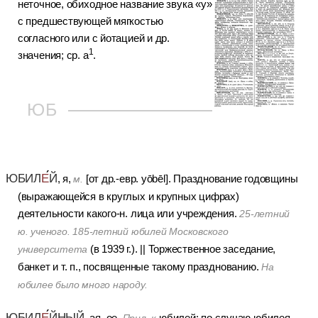
неточное, обиходное название звука «у»
с предшествующей мягкостью
согласного или с йотацией и др.
1
значения; ср. а
.
ЮБ
ЮБИЛ
Е
Й
, я,
[от др.-евр. yōbēl].
Празднование годовщины
м.
(выражающейся в круглых и крупных цифрах)
деятельности какого-н. лица или учреждения.
25-летний
ю. ученого. 185-летний юбилей Московского
(в 1939 г.).
||
Торжественное заседание,
университета
банкет и т. п., посвященные такому празднованию.
На
юбилее было много народу.
ЮБИЛ
Е
ЙНЫЙ
, ая, ое.
юбилей; по случаю юбилея.