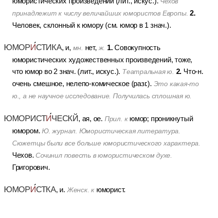
юмористических произведений (лит., искус.).
Чехов
2.
принадлежит к числу величайших юмористов Европы.
Человек, склонный к юмору (см. юмор в 1 знач.).
ЮМОР
И
СТИКА
1.
, и,
нет,
Совокупность
мн.
ж.
юмористических художественных произведений, тоже,
2.
что юмор во 2 знач. (лит., искус.).
Что-н.
Театральная ю.
очень смешное, нелепо-комическое (разг.).
Это какая-то
ю., а не научное исследование. Получилась сплошная ю.
ЮМОРИСТ
И
ЧЕСКЙ
, ая, ое.
юмор; проникнутый
Прил. к
юмором.
Ю. журнал. Юмористическая литература.
Сюжетцы были все больше юмористического характера.
Чехов.
Сочинил повесть в юмористическом духе.
Григорович.
ЮМОР
И
СТКА
, и.
юморист.
Женск. к