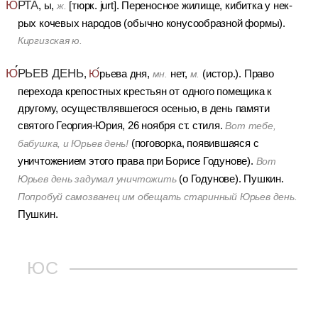
Ю
РТА
, ы,
[тюрк. jurt].
Переносное жилище, кибитка у нек-
ж.
рых кочевых народов (обычно конусообразной формы).
Киргизская ю.
Ю
РЬЕВ ДЕНЬ
,
Ю
рьева дня,
нет,
(истор.).
Право
мн.
м.
перехода крепостных крестьян от одного помещика к
другому, осуществлявшегося осенью, в день памяти
святого Георгия-Юрия, 26 ноября ст. стиля.
Вот тебе,
(поговорка, появившаяся с
бабушка, и Юрьев день!
уничтожением этого права при Борисе Годунове).
Вот
(о Годунове). Пушкин.
Юрьев день задумал уничтожить
Попробуй самозванец им обещать старинный Юрьев день.
Пушкин.
ЮС