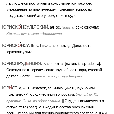
являющийся постоянным консультантом какого-н.
учреждения по практическим правовым вопросам,
представляющий это учреждение в суде.
ЮРИСК
О
НСУЛЬТСКИЙ
, ая, ое.
юрисконсульт.
Прил. к
Юрисконсультские обязанности.
ЮРИСК
О
НСУЛЬТСТВО
, а,
нет,
Должность
мн.
ср.
юрисконсульта.
ЮРИСПРУД
Е
НЦИЯ
, и,
нет,
[латин. jurisprudentia].
мн.
ж.
Совокупность юридических наук, область юридической
деятельности.
Заниматься юриспруденцией.
ЮР
И
СТ
1.
, а,
Человек, занимающийся (научно или
м.
практически) юридическими вопросами.
Ученый ю. Ю.-
||
Студент юридического
практик. Он ю. по образованию.
2.
факультета (разг.).
Входит в состав обозначения
военных званий для военно-юридического состава РККА и