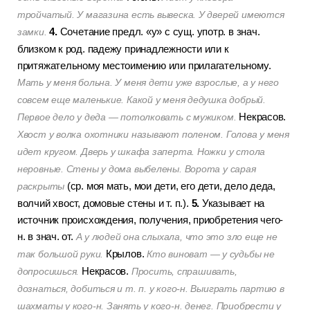
тройчатый. У магазина есть вывеска. У дверей имеются
4.
Сочетание предл. «у» с сущ. употр. в знач.
замки.
близком к род. падежу принадлежности или к
притяжательному местоимению или прилагательному.
Мать у меня больна. У меня дети уже взрослые, а у него
совсем еще маленькие. Какой у меня дедушка добрый.
Некрасов.
Первое дело у деда — потолковать с мужиком.
Хвост у волка охотники называют поленом. Голова у меня
идет кругом. Дверь у шкафа заперта. Ножки у стола
неровные. Стены у дома выбелены. Ворота у сарая
(ср. моя мать, мои дети, его дети, дело деда,
раскрыты
5.
волчий хвост, домовые стены и т. п.).
Указывает на
источник происхождения, получения, приобретения чего-
н. в знач. от.
А у людей она слыхала, что это зло еще не
Крылов.
так большой руки.
Кто виноват — у судьбы не
Некрасов.
допросишься.
Просить, спрашивать,
дознаться, добиться и т. п. у кого-н. Выиграть партию в
шахматы у кого-н. Занять у кого-н. денег. Приобрести у