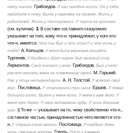
Грибоедов.
нету никого.
У нас сегодня гости. Он у себя,
пройдите к нему. Быть у наркома на приеме. Жить у
родителей. Жить у посторонних. У чорта на куличках
3.
(см. кулички).
В составе составного сказуемого
указывает на того, кому что-н. принадлежит, у кого кто-
что-н. имеется.
Что ты был и что стал? и что есть у
А. Кольцов.
тебя?
У меня была верховая лошадка.
Тургенев.
У Казбека с Шат-горою был великий спор.
Лермонтов.
Грибоедов.
Свой талант у всех.
Был у него
М. Горький.
расчет женить меня на племяннице своей.
А. Н. Толстой.
Нас у отца четырнадцать.
У всякого свой
Пословица.
Ершов.
вкус.
У старинушки три сына.
У певца
большой голос. Билет у меня есть. У меня к вам дело. У
меня нет денег. У него вставлены зубы. У осла длинные
||
То же — указывает на то, чему свойственно что-н.,
уши.
составною частью, принадлежностью чего является что-
н.
Пословица.
У страха глаза велики.
У каждого дома
Гоголь.
есть сквозные ворота.
Лист у клевера