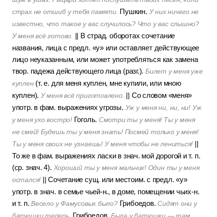
Пушкин.
страх не отшиб у тебя памяти.
У них ничего не
известно, что такое у вас случилось? Что у вас слышно?
||
В страд. оборотах сочетание
У меня всё готово.
названия, лица с предл. «у» или оставляет действующее
лицо неуказанным, или может употребляться как замена
твор. падежа действующего лица (разг.).
Билет у меня уже
(т. е. для меня куплен, мне купили, или мною
куплен
куплен).
||
Со словом «меня»
У меня всё приготовлено.
употр. в фам. выражениях угрозы.
Уж у меня ни, ни, ни! Уж
Гоголь.
у меня ухо востро!
Смотри ты у меня! Ты у меня
не смей! Будешь ты у меня знать! Посмей только у меня!
||
Ты у меня своих не узнаешь! У меня чтобы не лениться!
То же в фам. выражениях ласки в знач. мой дорогой и т. п.
(ср. знач. 4).
Хороший ты у меня мальчик! Один ты у меня
||
Сочетание сущ. или местоим. с предл. «у»
остался!
употр. в знач. в семье чьей-н., в доме, помещении чьих-н.
и т. п.
Грибоедов.
Весело у Фамусовых было?
Сидят они у
Грибоедов.
батюшки теперь.
Была у батюшки — там