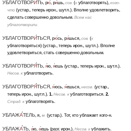
УБЛАГОТВОР
И
ТЬ
, р
ю
, р
и
шь,
(
ублаготворять),
сов.
к
кого-
(устар., теперь ирон., шутл.).
Вполне удовлетворить,
что
сделать совершенно довольным.
Всем нас
ублаготворили.
УБЛАГОТВОР
И
ТЬСЯ
, р
ю
сь, р
и
шься,
(
сов.
к
ублаготворяться) (устар., теперь ирон., шутл.).
Вполне
удовлетвориться, стать совершенно довольным.
УБЛАГОТВОР
Я
ТЬ
,
я
ю,
я
ешь (устар., теперь ирон., шутл.).
ублаготворить.
Несов. к
УБЛАГОТВОР
Я
ТЬСЯ
,
я
юсь,
я
ешься,
(устар.,
несов.
1.
2.
теперь ирон., шутл.).
ублаготвориться.
Несов. к
ублаготворять.
Страд. к
УБЛАЖ
А
ТЕЛЬ
, я,
(устар.).
Тот, кто ублажает кого-н.
м.
УБЛАЖ
А
ТЬ
,
а
ю,
а
ешь (разг. ирон.).
ублажить.
Несов. к