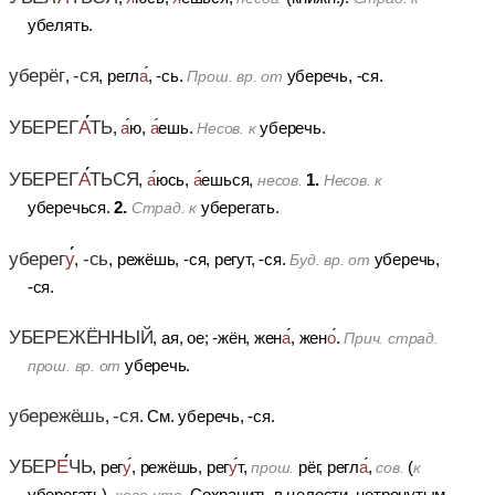
убелять.
уберёг
-ся
,
, регл
а
, -сь.
уберечь, -ся.
Прош. вр. от
УБЕРЕГ
А
ТЬ
,
а
ю,
а
ешь.
уберечь.
Несов. к
УБЕРЕГ
А
ТЬСЯ
1.
,
а
юсь,
а
ешься,
несов.
Несов. к
2.
уберечься.
уберегать.
Страд. к
уберег
у
-сь
,
, режёшь, -ся, регут, -ся.
уберечь,
Буд. вр. от
-ся.
УБЕРЕЖЁННЫЙ
, ая, ое; -жён, жен
а
, жен
о
.
Прич. страд.
уберечь.
прош. вр. от
убережёшь
-ся
,
.
См. уберечь, -ся.
УБЕР
Е
ЧЬ
, рег
у
, режёшь, рег
у
т,
рёг, регл
а
,
(
прош.
сов.
к
уберегать),
Сохранить в целости, нетронутым,