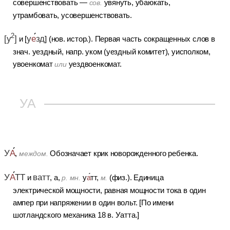
совершенствовать —
увянуть, убаюкать,
сов.
утрамбовать, усовершенствовать.
2
у
е
зд
[у
]
и [
] (нов. истор.).
Первая часть сокращенных слов в
знач. уездный, напр. уком (уездный комитет), уисполком,
увоенкомат
уездвоенкомат.
или
УА
У
А
,
Обозначает крик новорожденного ребенка.
междом.
ватт
У
А
ТТ
и
, а,
у
а
тт,
(физ.).
Единица
р. мн.
м.
электрической мощности, равная мощности тока в один
ампер при напряжении в один вольт.
[По имени
шотландского механика 18 в. Уатта.]