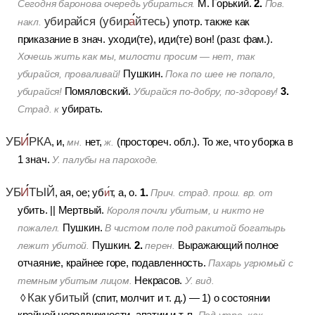
2.
М. Горький.
Сегодня баронова очередь убираться.
Пов.
убирайся (убир
а
йтесь)
употр. также как
накл.
приказание в знач. уходи(те), иди(те) вон! (разг. фам.).
Хочешь жить как мы, милости просим — нет, так
Пушкин.
убирайся, проваливай!
Пока по шее не попало,
3.
Помяловский.
убирайся!
Убирайся по-добру, по-здорову!
убирать.
Страд. к
УБ
И
РКА
, и,
нет,
(простореч. обл.).
То же, что уборка в
мн.
ж.
1 знач.
У. палубы на пароходе.
УБ
И
ТЫЙ
1.
, ая, ое; уб
и
т, а, о.
Прич. страд. прош. вр. от
убить.
||
Мертвый.
Короля почли убитым, и никто не
Пушкин.
пожалел.
В чистом поле под ракитой богатырь
2.
Пушкин.
Выражающий полное
лежит убитой.
перен.
отчаяние, крайнее горе, подавленность.
Пахарь угрюмый с
Некрасов.
темным убитым лицом.
У. вид.
Как убитый
◊
(спит, молчит и т. д.)
—
1) о состоянии
крайней неподвижности, апатии и т. п.