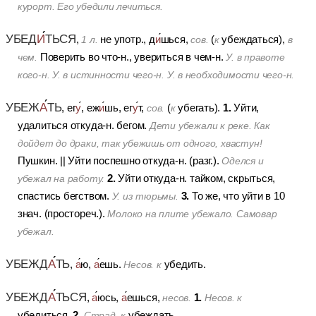
курорт. Его убедили лечиться.
УБЕД
И
ТЬСЯ
,
не употр., д
и
шься,
(
убеждаться),
1 л.
сов.
к
в
Поверить во что-н., увериться в чем-н.
чем.
У. в правоте
кого-н. У. в истинности чего-н. У. в необходимости чего-н.
УБЕЖ
А
ТЬ
1.
, ег
у
, еж
и
шь, ег
у
т,
(
убегать).
Уйти,
сов.
к
удалиться откуда-н. бегом.
Дети убежали к реке. Как
дойдет до драки, так убежишь от одного, хвастун!
Пушкин.
||
Уйти поспешно откуда-н. (разг.).
Оделся и
2.
Уйти откуда-н. тайком, скрыться,
убежал на работу.
3.
спастись бегством.
То же, что уйти в 10
У. из тюрьмы.
знач. (простореч.).
Молоко на плите убежало. Самовар
убежал.
УБЕЖД
А
ТЬ
,
а
ю,
а
ешь.
убедить.
Несов. к
УБЕЖД
А
ТЬСЯ
1.
,
а
юсь,
а
ешься,
несов.
Несов. к
2.
убедиться.
убеждать.
Страд. к