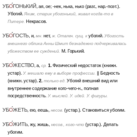
УБ
О
ГОНЬКИЙ
, ая, ое; -нек, нька, нько (разг., нар.-поэт.).
Убогий.
Яким, старик убогонький, живал когда-то в
Некрасов.
Питере.
УБ
О
ГОСТЬ
, и,
нет,
убогий.
мн.
ж.
Отвлеч. сущ. к
Убогость
внешнего облика Анны Шмит безнадежно подчеркивалась
М. Горький.
убожеством ее суждений.
УБ
О
ЖЕСТВО
1.
, а,
Физический недостаток (книжн.
ср.
устар).
||
Бедность
У. мешало ему в выборе профессии.
2.
(книжн. устар).
Убогий внешний вид или
только ед.
внутреннее содержание кого-чего-н., полная
посредственность.
У. мыслей. У. идей. У. фигуры.
УБ
О
ЖЕТЬ
, ею, еешь,
(устар.).
Становиться убогим.
несов.
УБ
О
ЖИТЬ
, жу, жишь,
(устар.).
Делать
несов., кого-что
убогим.