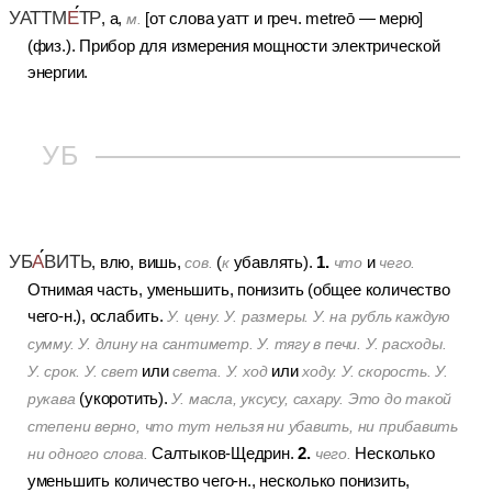
УАТТМ
Е
ТР
, а,
[от слова уатт и греч. metreō — мерю]
м.
(физ.).
Прибор для измерения мощности электрической
энергии.
УБ
УБ
А
ВИТЬ
1.
, влю, вишь,
(
убавлять).
и
сов.
к
что
чего.
Отнимая часть, уменьшить, понизить (общее количество
чего-н.), ослабить.
У. цену. У. размеры. У. на рубль каждую
сумму. У. длину на сантиметр. У. тягу в печи. У. расходы.
или
или
У. срок. У. свет
света. У. ход
ходу. У. скорость. У.
(укоротить).
рукава
У. масла, уксусу, сахару. Это до такой
степени верно, что тут нельзя ни убавить, ни прибавить
2.
Салтыков-Щедрин.
Несколько
ни одного слова.
чего.
уменьшить количество чего-н., несколько понизить,