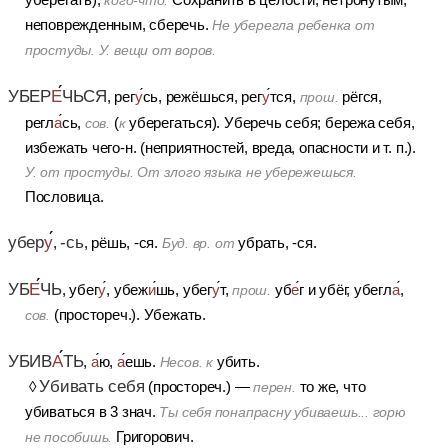
кого-что.
неповрежденным, сберечь.
Не уберегла ребенка от
простуды. У. вещи от воров.
УБЕР
Е
ЧЬСЯ
, рег
у
сь, режёшься, рег
у
тся,
рёгся,
прош.
регл
а
сь,
(
уберегаться).
Уберечь себя; бережа себя,
сов.
к
избежать чего-н. (неприятностей, вреда, опасности и т. п.).
У. от простуды. От злого языка не убережешься.
Пословица.
убер
у
-сь
,
, рёшь, -ся.
убрать, -ся.
Буд. вр. от
УБ
Е
ЧЬ
, убег
у
, убеж
и
шь, убег
у
т,
уб
е
г и убёг, убегл
а
,
прош.
(простореч.).
Убежать.
сов.
УБИВ
А
ТЬ
,
а
ю,
а
ешь.
убить.
Несов. к
Убивать себя
◊
(простореч.)
—
то же, что
перен.
убиваться в 3 знач.
Ты себя понапрасну убиваешь... горю
Григорович.
не пособишь.