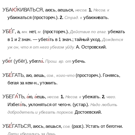
УБА
Ю
КИВАТЬСЯ
1.
, аюсь, аешься,
несов.
Несов. к
2.
убаюкаться (простореч.).
убаюкивать.
Страд. к
УБ
Е
Г
, а,
нет,
(простореч.).
убежать
мн.
м.
Действие по глаг.
в 1 и 2 знач. — убег
а
ть в 1 знач.; тайный уход.
Дождется
А. Островский.
уж он, что я от него убегом уйду.
уб
е
г
(убёг)
, убегл
а
.
убечь.
Прош. вр. от
УБ
Е
ГАТЬ
, аю, аешь,
(простореч.).
Гоняясь,
сов., кого-что
бегая за кем-н., утомить.
УБЕГ
А
ТЬ
1.
2.
,
а
ю,
а
ешь,
убежать.
несов.
Несов. к
чего.
Избег
а
ть, уклоняться от чего-н. (устар.).
Надо любить
Достоевский.
добродетель и убегать пороков.
УБ
Е
ГАТЬСЯ
, аюсь, аешься,
(разг.).
Устать от беготни.
сов.
Дети убегались за день.