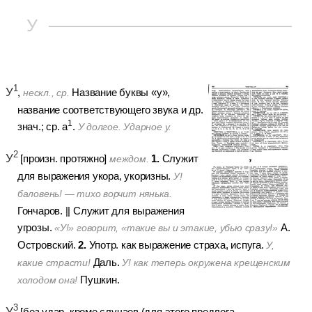
У
1
У
,
Название буквы «у»,
нескл., ср.
название соответствующего звука и др.
1
знач.; ср. а
.
У долгое. Ударное у.
2
У
1.
[произн. протяжно]
Служит
междом.
для выражения укора, укоризны.
У!
баловень! — тихо ворчит нянька.
Гончаров.
||
Служит для выражения
угрозы.
А.
«У!» говорит, «такие вы и этакие, убью сразу!»
2.
Островский.
Употр. как выражение страха, испуга.
У,
Даль.
какие страсти!
У! как теперь окружена крещенским
Пушкин.
холодом она!
3
У
[без удар. кроме случаев (для этого предлога