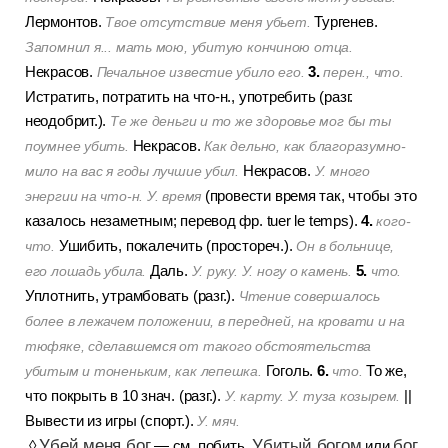
Лермонтов.
Тургенев.
Твое отсутствие меня убьет.
Запомнил я... мать мою, убитую кончиною отца.
3.
Некрасов.
Печальное известие убило его.
перен., что.
Истратить, потратить на что-н., употребить (разг.
неодобрит.).
Те же деньги и то же здоровье мог бы ты
Некрасов.
поумнее убить.
Как дельно, как благоразумно-
Некрасов.
мило на вас я годы лучшие убил.
У. много
(провести время так, чтобы это
энергии на что-н. У. время
4.
казалось незаметным; перевод фр. tuer le temps).
кого-
Ушибить, покалечить (простореч.).
что.
Он в больнице,
5.
Даль.
его лошадь убила.
У. руку. У. ногу о камень.
что.
Уплотнить, утрамбовать (разг.).
Чтение совершалось
более в лежачем положении, в передней, на кровати и на
тюфяке, сделавшемся от такого обстоятельства
6.
Гоголь.
То же,
убитым и тоненьким, как лепешка.
что.
что покрыть в 10 знач. (разг.).
||
У. карту. У. туза козырем.
Вывести из игры (спорт.).
У. мяч.
Убей меня бог
Убитый богом
бог
◊
— см. побить.
или