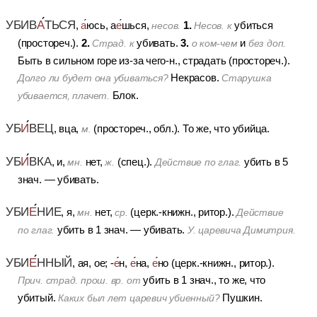
УБИВ
А
ТЬСЯ
1.
,
а
юсь, а
е
шься,
убиться
несов.
Несов. к
2.
3.
(простореч.).
убивать.
и
Страд. к
о ком-чем
без доп.
Быть в сильном горе из-за чего-н., страдать (простореч.).
Некрасов.
Долго ли будет она убиваться?
Старушка
Блок.
убивается, плачет.
УБ
И
ВЕЦ
, вца,
(простореч., обл.).
То же, что убийца.
м.
УБ
И
ВКА
, и,
нет,
(спец.).
убить в 5
мн.
ж.
Действие по глаг.
знач. — убивать.
УБИ
Е
НИЕ
, я,
нет,
(церк.-книжн., ритор.).
мн.
ср.
Действие
убить в 1 знач. — убивать.
по глаг.
У. царевича Димитрия.
УБИ
Е
ННЫЙ
, ая, ое; -
е
н,
е
на,
е
но (церк.-книжн., ритор.).
убить в 1 знач., то же, что
Прич. страд. прош. вр. от
убитый.
Пушкин.
Каких был лет царевич убиенный?