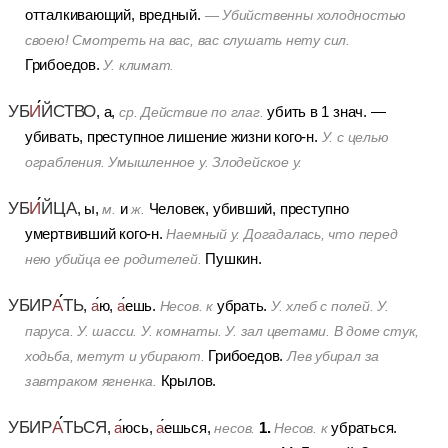
отталкивающий, вредный.
— Убийственны холодностью
своею! Смотреть на вас, вас слушать нету сил.
Грибоедов.
У. климат.
УБ
И
ЙСТВО
, а,
убить в 1 знач. —
ср.
Действие по глаг.
убивать, преступное лишение жизни кого-н.
У. с целью
ограбления. Умышленное у. Злодейское у.
УБ
И
ЙЦА
, ы,
и
Человек, убивший, преступно
м.
ж.
умертвивший кого-н.
Наемный у. Догадалась, что перед
Пушкин.
нею убийца ее родителей.
УБИР
А
ТЬ
,
а
ю,
а
ешь.
убрать.
Несов. к
У. хлеб с полей. У.
паруса. У. шасси. У. комнаты. У. зал цветами. В доме стук,
Грибоедов.
ходьба, метут и убирают.
Лев убирал за
Крылов.
завтраком ягненка.
УБИР
А
ТЬСЯ
1.
,
а
юсь,
а
ешься,
убраться.
несов.
Несов. к