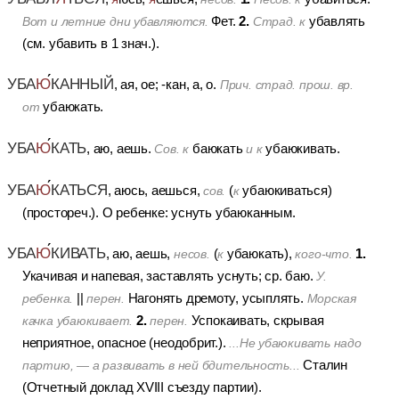
2.
Фет.
убавлять
Вот и летние дни убавляются.
Страд. к
(см. убавить в 1 знач.).
УБА
Ю
КАННЫЙ
, ая, ое; -кан, а, о.
Прич. страд. прош. вр.
убаюкать.
от
УБА
Ю
КАТЬ
, аю, аешь.
баюкать
убаюкивать.
Сов. к
и к
УБА
Ю
КАТЬСЯ
, аюсь, аешься,
(
убаюкиваться)
сов.
к
(простореч.).
О ребенке: уснуть убаюканным.
УБА
Ю
КИВАТЬ
1.
, аю, аешь,
(
убаюкать),
несов.
к
кого-что.
Укачивая и напевая, заставлять уснуть; ср. баю.
У.
||
Нагонять дремоту, усыплять.
ребенка.
перен.
Морская
2.
Успокаивать, скрывая
качка убаюкивает.
перен.
неприятное, опасное (неодобрит.).
...Не убаюкивать надо
Сталин
партию, — а развивать в ней бдительность...
(Отчетный доклад XVIII съезду партии).