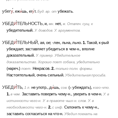
убег
у
, еж
и
шь, ег
у
т.
убежать.
Буд. вр. от
УБЕД
И
ТЕЛЬНОСТЬ
, и,
нет,
мн.
ж.
Отвлеч. сущ. к
убедительный.
У. доводов. У. аргументов.
УБЕД
И
ТЕЛЬНЫЙ
1.
, ая, ое; -лен, льна, льно.
Такой, к-рый
убеждает, заставляет убедиться в чем-н., вполне
доказательный.
У. пример. Убедительное
доказательство. Хорошо поет собака, убедительно
2.
(нареч.)
Некрасов.
поет.
только полн. формы.
Настоятельный, очень сильный.
Убедительная просьба.
УБЕД
И
ТЬ
,
не употр., д
и
шь,
(
убеждать),
1 л.
сов.
к
кого-что.
1.
Заставить поверить чему-н., уверить в чем-н.
в чем.
У. в
истинности чего-н. У. в правоте чьих-н. слов. У. в
2.
Склонить к чему-н.,
необходимости чего-н.
с инф.
заставить согласиться на что-н.
Убедил поехать на