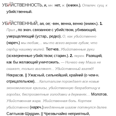
УБ
И
ЙСТВЕННОСТЬ
, и,
нет,
(книжн.).
мн.
ж.
Отвлеч. сущ. к
убийственный.
УБ
И
ЙСТВЕННЫЙ
1.
, ая, ое; -вен, венна, венно (книжн.).
, по знач. связанное с убийством, убивающий,
Прил.
умерщвляющий (устар., редко).
О, как убийственно
(нареч.)
мы любим,... мы то всего вернее губим, что
Тютчев.
сердцу нашему милей.
Убийственные руки
2.
(оскверненные убийством; старин.).
Разящий,
перен.
как бы желающий уничтожить.
— Ничего ему Маша не
скажет, только взглянет... Убийственный взгляд!
Некрасов.
||
Ужасный, сильнейший, крайний (о чем-н.
отрицательном).
...Капитализм порождает все новые
экономические кризисы, убийственную безработицу в
Молотов.
городах, беспросветные голодовки в деревнях....
Убийственная жара. Убийственная боль. Кортеж
(нареч.)
убийственно
медленным шагом потянулся далее.
Салтыков-Щедрин.
||
Чрезвычайно неприятный,