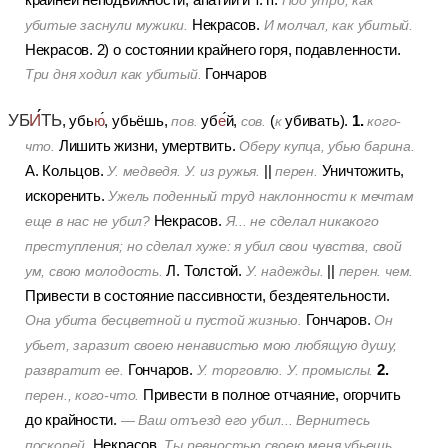
Под утро, как
Некрасов.
убитые заснули мужики.
И молчал, как убитый.
Некрасов.
2) о состоянии крайнего горя, подавленности.
Гончаров
Три дня ходил как убитый.
УБ
И
ТЬ
1.
, убь
ю
, убьёшь,
уб
е
й,
(
убивать).
пов.
сов.
к
кого-
Лишить жизни, умертвить.
что.
Оберу купца, убью барина.
А. Кольцов.
||
Уничтожить,
У. медведя. У. из ружья.
перен.
искоренить.
Ужель поденный труд наклонности к мечтам
Некрасов.
еще в нас не убил?
Я... не сделал никакого
преступления; но сделал хуже: я убил свои чувства, свой
Л. Толстой.
||
ум, свою молодость.
У. надежды.
перен. чем.
Привести в состояние пассивности, бездеятельности.
Гончаров.
Она убита бесцветной и пустой жизнью.
Он
убьет, заразит своею ненавистью мою любящую душу,
2.
Гончаров.
развратит ее.
У. торговлю. У. промыслы.
Привести в полное отчаяние, огорчить
перен., кого-что.
до крайности.
— Ваш отъезд его убил... Вернитесь
Некрасов.
поскорей.
Ты ревностью своею меня убьешь.