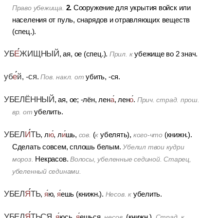
2.
Сооружение для укрытия войск или
Право убежища.
населения от пуль, снарядов и отравляющих веществ
(спец.).
УБ
Е
ЖИЩНЫЙ
, ая, ое (спец.).
убежище во 2 знач.
Прил. к
уб
е
й
-ся
,
.
убить, -ся.
Пов. накл. от
УБЕЛЁННЫЙ
, ая, ое; -лён, лен
а
, лен
о
.
Прич. страд. прош.
убелить.
вр. от
УБЕЛ
И
ТЬ
, л
ю
, л
и
шь,
(
убелять),
(книжн.).
сов.
к
кого-что
Сделать совсем, сплошь белым.
Убелил твои кудри
Некрасов.
мороз.
Волосы, убеленные сединой. Старец,
убеленный сединами.
УБЕЛ
Я
ТЬ
,
я
ю,
я
ешь (книжн.).
убелить.
Несов. к
УБЕЛ
Я
ТЬСЯ
,
я
юсь,
я
ешься,
(книжн.).
несов.
Страд. к