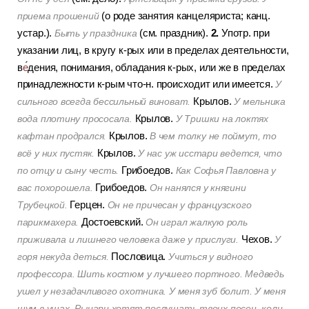
(о роде занятия канцеляриста; канц.
приема прошений
2.
устар.).
(см. праздник).
Употр. при
Быть у праздника
указании лиц, в кругу к-рых или в пределах деятельности,
в
е
дения, понимания, обладания к-рых, или же в пределах
принадлежности к-рым что-н. происходит или имеется.
У
Крылов.
сильного всегда бессильный виноват.
У мельника
Крылов.
вода плотину прососала.
У Тришки на локтях
Крылов.
кафтан продрался.
В чем толку не поймут, то
Крылов.
всё у них пустяк.
У нас уж исстари ведется, что
Грибоедов.
по отцу и сыну честь.
Как Софья Павловна у
Грибоедов.
вас похорошела.
Он нанялся у княгини
Герцен.
Трубецкой.
Он не причесан у французского
Достоевский.
парикмахера.
Он играл жалкую роль
Чехов.
приживала и лишнего человека даже у прислуги.
У
Пословица.
горя некуда деться.
Учиться у видного
профессора. Шить костюм у лучшего портного. Медведь
ушел у незадачливого охотника. У меня зуб болит. У меня
шум в ушах. Рыцари хотят послушать твоих песен, коли