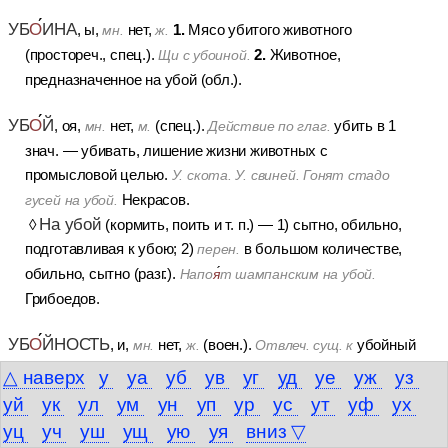
УБ
О
ИНА
1.
, ы,
нет,
Мясо убитого животного
мн.
ж.
2.
(простореч., спец.).
Животное,
Щи с убоиной.
предназначенное на убой (обл.).
УБ
О
Й
, оя,
нет,
(спец.).
убить в 1
мн.
м.
Действие по глаг.
знач. — убивать, лишение жизни животных с
промысловой целью.
У. скота. У. свиней. Гонят стадо
Некрасов.
гусей на убой.
На убой
◊
(кормить, поить и т. п.)
—
1) сытно, обильно,
подготавливая к убою;
2)
в большом количестве,
перен.
обильно, сытно (разг.).
Напо
я
т шампанским на убой.
Грибоедов.
УБ
О
ЙНОСТЬ
, и,
нет,
(воен.).
убойный
мн.
ж.
Отвлеч. сущ. к
во 2 знач.
У. огня. У. пуль.
△ наверх
у
уа
уб
ув
уг
уд
уе
уж
уз
уй
ук
ул
ум
ун
уп
ур
ус
ут
уф
ух
УБ
О
ЙНЫЙ
1.
, ая, ое.
Предназначенный на убой (спец.).
У.
уц
уч
уш
ущ
ую
уя
вниз ▽
||
, по знач. связанное с промысловым
скот.
Прил.