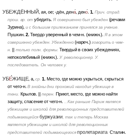
УБЕЖДЁННЫЙ
1.
, ая, ое; -дён, ден
а
, ден
о
.
Прич. страд.
убедить.
(речами
прош. вр. от
Я совершенно был убежден
Зурина),
и с большим прилежанием принялся за учение.
2.
Пушкин.
Твердо уверенный в чем-н. (книжн.).
Я в этом
(нареч.)
совершенно убежден. Убежденно
говорить о чем-
||
Твердый в своих убеждениях,
н.
только полн. формы.
непоколебимый (книжн.).
У. революционер. У.
последователь. Он человек у.
УБ
Е
ЖИЩЕ
1.
, а,
Место, где можно укрыться, скрыться
ср.
от чего-н.
В знойны дни прохожий находил убежище в
Крылов.
||
Приют, место, где можно найти
тени.
перен.
защиту, спасение от чего-н.
...Как раньше Париж являлся
убежищем и школой для революционных представителей
буржуазии
подымающейся
, так и теперь Москва
является убежищем и школой для революционных
пролетариата
Сталин.
представителей подымающегося
.