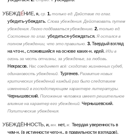
УБЕЖД
Е
НИЕ
1.
, я,
ср.
только ед.
Действие по глаг.
убедить-убеждать.
Слова убеждения. Действовать путем
2.
убеждения. Легко поддаваться убеждению.
только ед.
убедиться-убеждаться.
Состояние по глаг.
Я остался в
3.
Твердый взгляд
полном убеждении, что это правильно.
на что-н., сложившийся на основе каких-н. идей.
Иди в
огонь за честь отчизны, за убежденье, за любовь.
Некрасов.
Нас соединяет всё: сходство жизненных судеб,
Тургенев.
одинаковость убеждений.
Развитие новых
критических убеждений каждый раз было следствием
изменений в господствующем характере литературы.
Чернышевский.
Положение человека имеет решительное
Чернышевский.
влияние на характер его убеждений.
Политические убеждения.
УБЕЖДЁННОСТЬ
, и,
нет,
Твердая уверенность в
мн.
ж.
чем-н. (в истинности чего-н., в правильности взглядов).