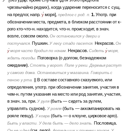
чрезвычайно редких), когда ударение переносится с сущ.
1.
на предлог, напр.
у
моря],
Употр. при
предлог с род. п.
обозначении места, предмета, в близком расстоянии от к-
рого кто-что-н. находится, что-н. происходит, в знач.
возле, совсем около.
Он остановился у двери и
Пушкин.
Некрасов.
постучался.
У лесу стадо пасется.
Он
Некрасов.
у
моря часто бродил по ночам.
Сидеть
у
моря,
Поговорка (о долгом, безнадежном
ждать погоды.
ожидании).
Стоять у ворот. Поле у реки. Деревья растут
у самого дома. Остановиться у магазина. Говорить с
||
В составе составного сказуемого, или
пеною у рта.
определения, употр. при обозначении занятия, участия в
чем-н. путем указания на место или род занятия, участия,
в знач. за, при.
(быть — сидеть за рулем,
У руля
управлять судном).
(быть — аккомпанировать на
У рояля
рояле певцу).
(быть — о клоуне, цирковое арго).
У ковра
Пословица.
Быть у власти. У дела быть — дело знать.
(см. дело).
Он не у дел
Артельщик у приемки грузов. У