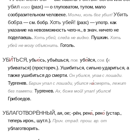
убил
(разг.)
— о глуповатом, тупом, мало
кого
Убить
сообразительном человеке.
Молчи, коль бог убил!
бобра
Хоть убей!
— см. бобр.
(разг.)
— употр. как
указание на невозможность чего-н., в знач. ничего не
поделаешь.
Пушкин.
Хоть убей, следа не видно.
Хоть
Гоголь.
убей не могу объяснить.
УБ
И
ТЬСЯ
, убь
ю
сь, убьёшься,
уб
е
йся,
(
пов.
сов.
к
убиваться) (простореч.).
Ушибиться, сильно удариться, а
также ушибиться до смерти.
Он убился, упав с лошади.
Тургенев.
Барин упал с лошади, убился н
а
смерть, лежит
Тургенев.
без памяти.
Ах, боже мой! упал! убился!
Грибоедов.
УБЛАГОТВОРЁННЫЙ
, ая, ое; -рён, рен
а
, рен
о
(устар.,
теперь ирон., шутл.).
Прич. страд. прош. вр. от
ублаготворить.