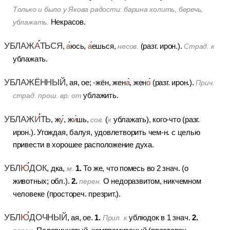
Только и было у Якова радости: барина холить, беречь,
Некрасов.
ублажать.
УБЛАЖ
А
ТЬСЯ
,
а
юсь,
а
ешься,
(разг. ирон.).
несов.
Страд. к
ублажать.
УБЛАЖЁННЫЙ
, ая, ое; -жён, жен
а
, жен
о
(разг. ирон.).
Прич.
ублажить.
страд. прош. вр. от
УБЛАЖ
И
ТЬ
, ж
у
, ж
и
шь,
(
ублажать), кого-что (разг.
сов.
к
ирон.).
Угождая, балуя, удовлетворить чем-н. с целью
привести в хорошее расположение духа.
УБЛ
Ю
ДОК
1.
, дка,
То же, что помесь во 2 знач. (о
м.
2.
животных; обл.).
О недоразвитом, никчемном
перен.
человеке (простореч. презрит.).
УБЛ
Ю
ДОЧНЫЙ
1.
2.
, ая, ое.
ублюдок в 1 знач.
Прил. к