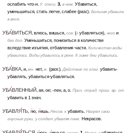
3.
ослабить что-н.
Убавиться,
У. спеси.
в чем.
уменьшиться, стать легче, слабее (разг.).
Больная убавила
в весе.
УБ
А
ВИТЬСЯ
, влюсь, вишься,
(
убавляться),
и
сов.
к
чего
Уменьшиться, понизиться в количестве
без доп.
вследствие изъятия, отбавления части.
Количество воды
убавилось. Воды убавилось в реке. К зиме дни убавились.
УБ
А
ВКА
, и,
нет,
(разг.).
убавить-
мн.
ж.
Действие по глаг.
убавлять, убавиться-убавляться.
УБ
А
ВЛЕННЫЙ
, ая, ое; -лен, а, о.
Прич. страд. прош. вр. от
убавить в 1 знач.
УБАВЛ
Я
ТЬ
,
я
ю,
я
ешь.
убавить.
Несов. к
Нагрел свои
Некрасов.
гнусные руки, у солдат убавляя паек.
УБАВЛ
Я
ТЬСЯ
1.
,
я
юсь,
я
ешься,
убавиться.
несов.
Несов. к