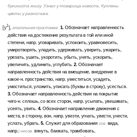
букиниста книгу. Узнал у товарища новость. Куплены
цветы у разносчика.
1
[у
]
1.
,
Обозначает направленность
глагольная приставка.
действия на достижение результата в той или иной
степени, напр. уговаривать, успокоить, уравновесить,
умиротворять, уладить, удерживать, уверить, ужарить,
урезать, ушить, укоротить, убыть, унять, ускорить,
2.
увеличить, удлинить, углубить.
Обозначает
направленность действия на вмещение, внедрение в
какое-н. пространство, напр. уместиться, усадить,
умоститься, уложить, уписать (буквы в строку), усесться.
3.
Обозначает направленность действия на покрытие
чего-н. сплошь, со всех сторон, напр. усыпать, увешивать,
4.
усеять, увить.
Обозначает направление движения с
места, в сторону, вон, напр. увезти, угнать, увести, унести,
5.
услать, убрать.
Служит для образования
вида,
сов.
напр.:
вянуть, баюкать, трамбовать,
несов.