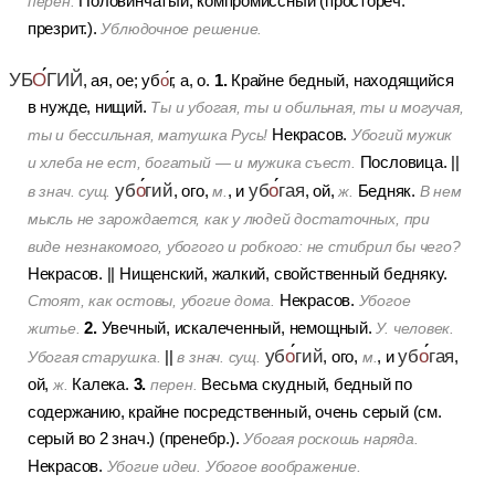
Половинчатый, компромиссный (простореч.
перен.
презрит.).
Ублюдочное решение.
УБ
О
ГИЙ
1.
, ая, ое; уб
о
г, а, о.
Крайне бедный, находящийся
в нужде, нищий.
Ты и убогая, ты и обильная, ты и могучая,
Некрасов.
ты и бессильная, матушка Русь!
Убогий мужик
Пословица.
||
и хлеба не ест, богатый — и мужика съест.
уб
о
гий
уб
о
гая
, ого,
, и
, ой,
Бедняк.
в знач. сущ.
м.
ж.
В нем
мысль не зарождается, как у людей достаточных, при
виде незнакомого, убогого и робкого: не стибрил бы чего?
Некрасов.
||
Нищенский, жалкий, свойственный бедняку.
Некрасов.
Стоят, как остовы, убогие дома.
Убогое
2.
Увечный, искалеченный, немощный.
житье.
У. человек.
уб
о
гий
уб
о
гая
||
, ого,
, и
,
Убогая старушка.
в знач. сущ.
м.
3.
ой,
Калека.
Весьма скудный, бедный по
ж.
перен.
содержанию, крайне посредственный, очень серый (см.
серый во 2 знач.) (пренебр.).
Убогая роскошь наряда.
Некрасов.
Убогие идеи. Убогое воображение.