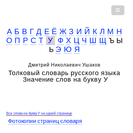
А
Б
В
Г
Д
Е
Ё
Ж
З
И
Й
К
Л
М
Н
О
П
Р
С
Т
У
Ф
Х
Ц
Ч
Ш
Щ
Ъ Ы
Э
Ю
Я
Ь
Дмитрий Николаевич Ушаков
Толковый словарь русского языка
Значение слов на букву У
Все слова на букву У на одной странице
Фотокопии страниц словаря