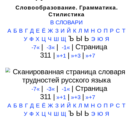
Словообразование. Грамматика.
Стилистика
В СЛОВАРИ
А
Б
В
Г
Д
Е
Ё
Ж
З
И
Й
К
Л
М
Н
О
П
Р
С
Т
Ъ Ы Ь
У
Ф
Х
Ц
Ч
Ш
Щ
Э
Ю
Я
|
|
| Cтраница
-7«
-3«
-1«
311 |
|
|
»+1
»+3
»+7
|
|
| Cтраница
-7«
-3«
-1«
311 |
|
|
»+1
»+3
»+7
А
Б
В
Г
Д
Е
Ё
Ж
З
И
Й
К
Л
М
Н
О
П
Р
С
Т
Ъ Ы Ь
У
Ф
Х
Ц
Ч
Ш
Щ
Э
Ю
Я