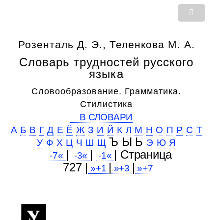
Розенталь Д. Э., Теленкова М. А.
Словарь трудностей русского
языка
Словообразование. Грамматика.
Стилистика
В СЛОВАРИ
А
Б
В
Г
Д
Е
Ё
Ж
З
И
Й
К
Л
М
Н
О
П
Р
С
Т
Ъ Ы Ь
У
Ф
Х
Ц
Ч
Ш
Щ
Э
Ю
Я
|
|
| Cтраница
-7«
-3«
-1«
727 |
|
|
»+1
»+3
»+7