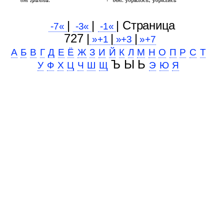
|
|
| Cтраница
-7«
-3«
-1«
727 |
|
|
»+1
»+3
»+7
А
Б
В
Г
Д
Е
Ё
Ж
З
И
Й
К
Л
М
Н
О
П
Р
С
Т
Ъ Ы Ь
У
Ф
Х
Ц
Ч
Ш
Щ
Э
Ю
Я