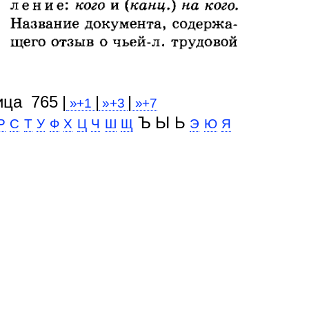
ица 765 |
|
|
»+1
»+3
»+7
Ъ Ы Ь
Р
С
Т
У
Ф
Х
Ц
Ч
Ш
Щ
Э
Ю
Я