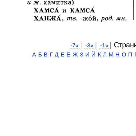
|
|
| Cтран
-7«
-3«
-1«
А
Б
В
Г
Д
Е
Ё
Ж
З
И
Й
К
Л
М
Н
О
П