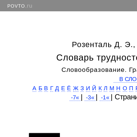
.ru
POVTO
Розенталь Д. Э.,
Словарь трудност
Словообразование. Гр
В СЛО
А
Б
В
Г
Д
Е
Ё
Ж
З
И
Й
К
Л
М
Н
О
П
|
|
| Cтран
-7«
-3«
-1«