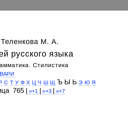
 Теленкова М. А.
ей русского языка
амматика. Стилистика
ВАРИ
Ъ Ы Ь
Р
С
Т
У
Ф
Х
Ц
Ч
Ш
Щ
Э
Ю
Я
ица 765 |
|
|
»+1
»+3
»+7