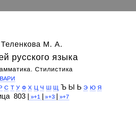
 Теленкова М. А.
ей русского языка
амматика. Стилистика
ВАРИ
Ъ Ы Ь
Р
С
Т
У
Ф
Х
Ц
Ч
Ш
Щ
Э
Ю
Я
ица 803 |
|
|
»+1
»+3
»+7