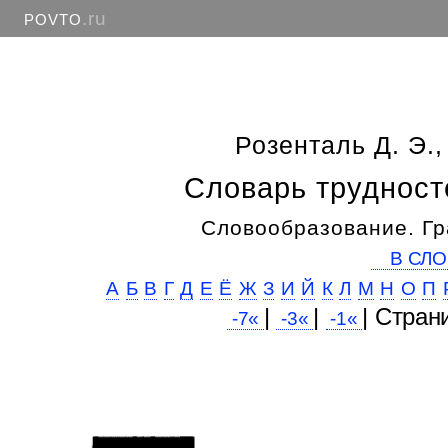
.ru
POVTO
Розенталь Д. Э.,
Словарь трудност
Словообразование. Гр
В СЛО
А
Б
В
Г
Д
Е
Ё
Ж
З
И
Й
К
Л
М
Н
О
П
|
|
| Cтран
-7«
-3«
-1«