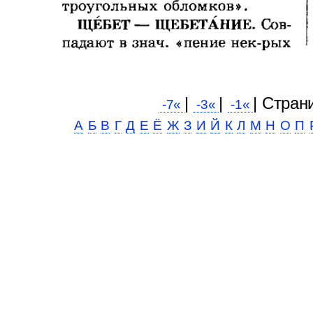
|
|
| Cтран
-7«
-3«
-1«
А
Б
В
Г
Д
Е
Ё
Ж
З
И
Й
К
Л
М
Н
О
П