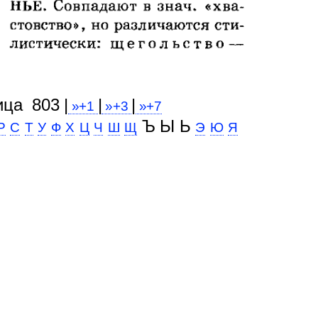
ица 803 |
|
|
»+1
»+3
»+7
Ъ Ы Ь
Р
С
Т
У
Ф
Х
Ц
Ч
Ш
Щ
Э
Ю
Я