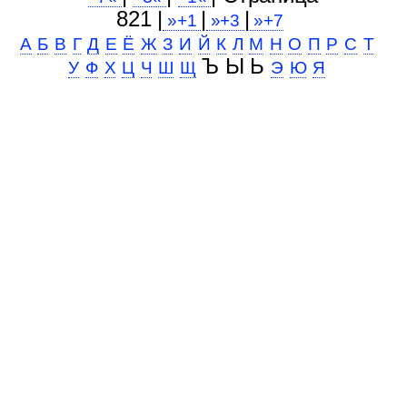
821 |
|
|
»+1
»+3
»+7
А
Б
В
Г
Д
Е
Ё
Ж
З
И
Й
К
Л
М
Н
О
П
Р
С
Т
Ъ Ы Ь
У
Ф
Х
Ц
Ч
Ш
Щ
Э
Ю
Я