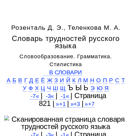
Розенталь Д. Э., Теленкова М. А.
Словарь трудностей русского
языка
Словообразование. Грамматика.
Стилистика
В СЛОВАРИ
А
Б
В
Г
Д
Е
Ё
Ж
З
И
Й
К
Л
М
Н
О
П
Р
С
Т
Ъ Ы Ь
У
Ф
Х
Ц
Ч
Ш
Щ
Э
Ю
Я
|
|
| Cтраница
-7«
-3«
-1«
821 |
|
|
»+1
»+3
»+7
|
|
| Cтраница
-7«
-3«
-1«