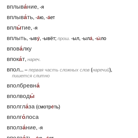
вплыв
а́
ние
, -я
вплыв
а́
ть
, -
а́
ю, -
а́
ет
впл
ы́
тие
, -я
вплыть
, -ыв
у́
, -ывёт;
прош.
-ыл, -ыл
а́
, -
ы́
ло
впов
а́
лку
впок
а́
т
,
нареч.
впол
... –
первая часть сложных слов
(
наречий
),
пишется слитно
вполбревн
а́
вполвод
ы́
вполгл
а́
за
(смотр
е́
ть)
вполг
о́
лоса
вполз
а́
ние
, -я
вполз
а́
ть