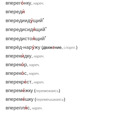
вперег
о́
нку
,
нареч.
вперед
и́
*
впередиид
у́
щий
*
впередисид
я́
щий
*
впередисто
я́
щий
вперёд-нар
у́
жу
(движ
е́
ние,
спорт.
)
вперек
и́
дку
,
нареч.
вперек
о́
р
,
нареч.
вперек
о́
с
,
нареч.
вперекр
е́
ст
,
нареч.
вперем
е́
жку
(
перемежаясь
)
вперем
е́
шку
(
перемешиваясь
)
вперепл
я́
с
,
нареч.