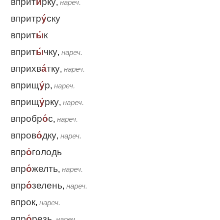
вприт
и́
рку
,
нареч.
впритр
у́
ску
вприт
ы́
к
вприт
ы́
чку
,
нареч.
вприхв
а́
тку
,
нареч.
вприщ
у́
р
,
нареч.
вприщ
у́
рку
,
нареч.
впробр
о́
с
,
нареч.
впров
о́
дку
,
нареч.
впр
о́
голодь
впр
о́
желть
,
нареч.
впр
о́
зелень
,
нареч.
впрок
,
нареч.
впр
о́
резь
,
нареч.