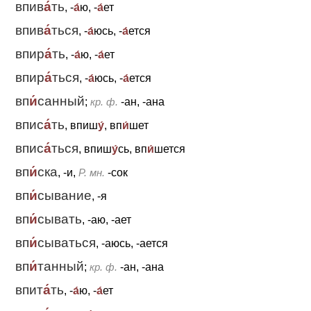
впив
а́
ть
, -
а́
ю, -
а́
ет
впив
а́
ться
, -
а́
юсь, -
а́
ется
впир
а́
ть
, -
а́
ю, -
а́
ет
впир
а́
ться
, -
а́
юсь, -
а́
ется
вп
и́
санный
;
кр. ф.
-ан, -ана
впис
а́
ть
, впиш
у́
, вп
и́
шет
впис
а́
ться
, впиш
у́
сь, вп
и́
шется
вп
и́
ска
, -и,
Р. мн.
-сок
вп
и́
сывание
, -я
вп
и́
сывать
, -аю, -ает
вп
и́
сываться
, -аюсь, -ается
вп
и́
танный
;
кр. ф.
-ан, -ана
впит
а́
ть
, -
а́
ю, -
а́
ет