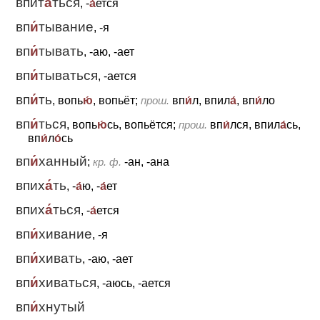
впит
а́
ться
, -
а́
ется
вп
и́
тывание
, -я
вп
и́
тывать
, -аю, -ает
вп
и́
тываться
, -ается
вп
и́
ть
, вопь
ю́
, вопьёт;
прош.
вп
и́
л, впил
а́
, вп
и́
ло
вп
и́
ться
, вопь
ю́
сь, вопьётся;
прош.
вп
и́
лся, впил
а́
сь,
вп
и́
л
о́
сь
вп
и́
ханный
;
кр. ф.
-ан, -ана
впих
а́
ть
, -
а́
ю, -
а́
ет
впих
а́
ться
, -
а́
ется
вп
и́
хивание
, -я
вп
и́
хивать
, -аю, -ает
вп
и́
хиваться
, -аюсь, -ается
вп
и́
хнутый