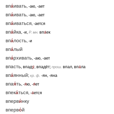
вп
а́
ивать
, -аю, -ает
вп
а́
ивать
, -аю, -ает
вп
а́
иваться
, -ается
вп
а́
йка
, -и,
Р. мн.
вп
а́
ек
вп
а́
лость
, -и
вп
а́
лый
вп
а́
рхивать
, -аю, -ает
впасть
, впад
у́
, впадёт;
прош.
впал, вп
а́
ла
вп
а́
янный
;
кр. ф.
-ян, -яна
впа
я́
ть
, -
я́
ю, -
я́
ет
впек
а́
ться
, -
а́
ется
вперв
и́
нку
вперв
о́
й