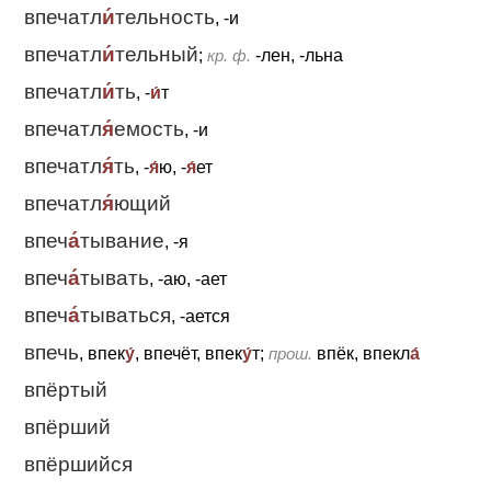
впечатл
и́
тельность
, -и
впечатл
и́
тельный
;
кр. ф.
-лен, -льна
впечатл
и́
ть
, -
и́
т
впечатл
я́
емость
, -и
впечатл
я́
ть
, -
я́
ю, -
я́
ет
впечатл
я́
ющий
впеч
а́
тывание
, -я
впеч
а́
тывать
, -аю, -ает
впеч
а́
тываться
, -ается
впечь
, впек
у́
, впечёт, впек
у́
т;
прош.
впёк, впекл
а́
впёртый
впёрший
впёршийся