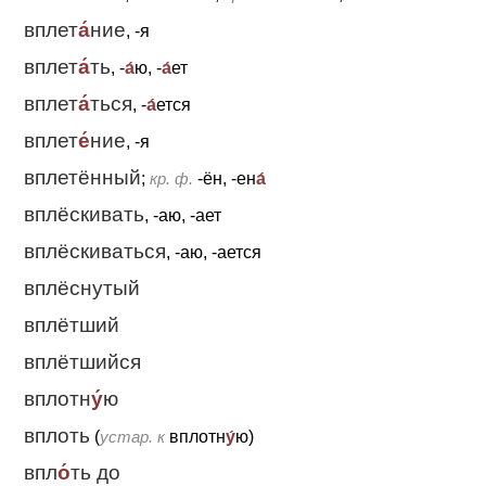
вплет
а́
ние
, -я
вплет
а́
ть
, -
а́
ю, -
а́
ет
вплет
а́
ться
, -
а́
ется
вплет
е́
ние
, -я
вплетённый
;
кр. ф.
-ён, -ен
а́
вплёскивать
, -аю, -ает
вплёскиваться
, -аю, -ается
вплёснутый
вплётший
вплётшийся
вплотн
у́
ю
вплоть
(
устар. к
вплотн
у́
ю)
впл
о́
ть до