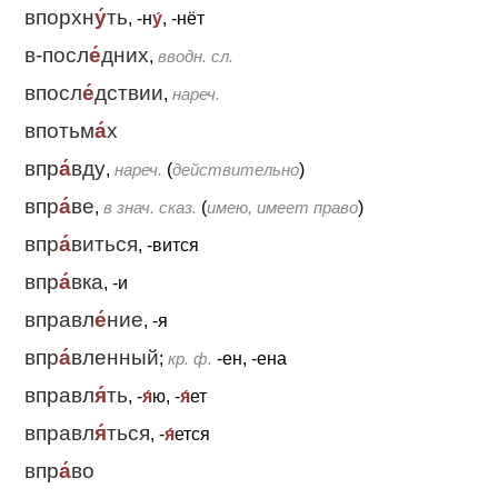
впорхн
у́
ть
, -н
у́
, -нёт
в-посл
е́
дних
,
вводн. сл.
впосл
е́
дствии
,
нареч.
впотьм
а́
х
впр
а́
вду
,
нареч.
(
действительно
)
впр
а́
ве
,
в знач. сказ.
(
имею, имеет право
)
впр
а́
виться
, -вится
впр
а́
вка
, -и
вправл
е́
ние
, -я
впр
а́
вленный
;
кр. ф.
-ен, -ена
вправл
я́
ть
, -
я́
ю, -
я́
ет
вправл
я́
ться
, -
я́
ется
впр
а́
во