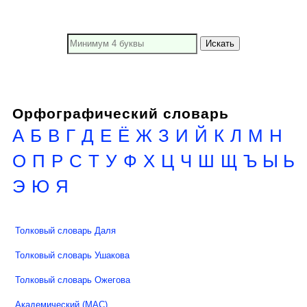
Искать
Орфографический словарь
А
Б
В
Г
Д
Е
Ё
Ж
З
И
Й
К
Л
М
Н
О
П
Р
С
Т
У
Ф
Х
Ц
Ч
Ш
Щ
Ъ Ы Ь
Э
Ю
Я
Толковый словарь Даля
Толковый словарь Ушакова
Толковый словарь Ожегова
Академический (МАС)