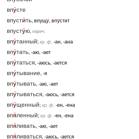
вп
у́
сте
впуст
и́
ть
, впущ
у́
, вп
у́
стит
впуст
у́
ю
,
нареч.
вп
у́
танный
;
кр. ф.
-ан, -ана
вп
у́
тать
, -аю, -ает
вп
у́
таться
, -аюсь, -ается
вп
у́
тывание
, -я
вп
у́
тывать
, -аю, -ает
вп
у́
тываться
, -аюсь, -ается
вп
у́
щенный
;
кр. ф.
-ен, -ена
вп
я́
ленный
;
кр. ф.
-ен, -ена
вп
я́
ливать
, -аю, -ает
вп
я́
ливаться
, -аюсь, -ается