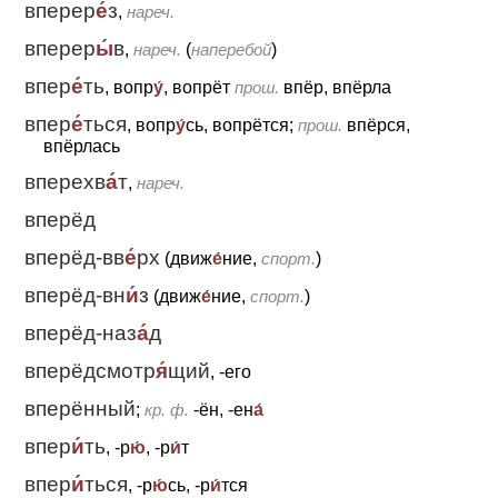
вперер
е́
з
,
нареч.
вперер
ы́
в
,
нареч.
(
наперебой
)
впер
е́
ть
, вопр
у́
, вопрёт
прош.
впёр, впёрла
впер
е́
ться
, вопр
у́
сь, вопрётся;
прош.
впёрся,
впёрлась
вперехв
а́
т
,
нареч.
вперёд
вперёд-вв
е́
рх
(движ
е́
ние,
спорт.
)
вперёд-вн
и́
з
(движ
е́
ние,
спорт.
)
вперёд-наз
а́
д
вперёдсмотр
я́
щий
, -его
вперённый
;
кр. ф.
-ён, -ен
а́
впер
и́
ть
, -р
ю́
, -р
и́
т
впер
и́
ться
, -р
ю́
сь, -р
и́
тся