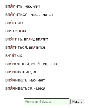
вп
я́
лить
, -лю, -лит
вп
я́
литься
, -люсь, -лится
вп
я́
теро
впятер
о́
м
вп
я́
тить
, вп
я́
чу, вп
я́
тит
вп
я́
титься
, вп
я́
тится
в-п
я́
тых
вп
я́
ченный
;
кр. ф.
-ен, -ена
вп
я́
чивание
, -я
вп
я́
чивать
, -аю, -ает
вп
я́
чиваться
, -ается
Искать