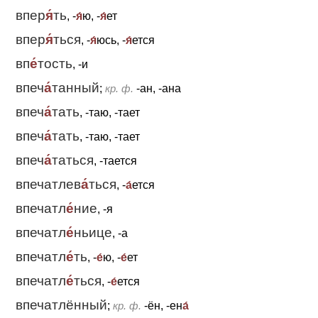
впер
я́
ть
, -
я́
ю, -
я́
ет
впер
я́
ться
, -
я́
юсь, -
я́
ется
вп
е́
тость
, -и
впеч
а́
танный
;
кр. ф.
-ан, -ана
впеч
а́
тать
, -таю, -тает
впеч
а́
тать
, -таю, -тает
впеч
а́
таться
, -тается
впечатлев
а́
ться
, -
а́
ется
впечатл
е́
ние
, -я
впечатл
е́
ньице
, -а
впечатл
е́
ть
, -
е́
ю, -
е́
ет
впечатл
е́
ться
, -
е́
ется
впечатлённый
;
кр. ф.
-ён, -ен
а́