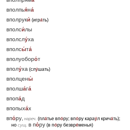
вполпь
я́
н
а́
вполрук
и́
(игр
а́
ть)
вполс
и́
лы
вполсл
у́
ха
вполс
ы́
т
а́
вполуобор
о́
т
впол
у́
ха
(сл
у́
шать)
вполцен
ы́
вполш
а́
г
а́
впоп
а́
д
впопых
а́
х
вп
о́
ру
,
нареч.
(пл
а́
тье вп
о́
ру; вп
о́
ру кара
у́
л крич
а́
ть);
в п
о́
ру
но
сущ.
(в п
о́
ру безвр
е́
менья)