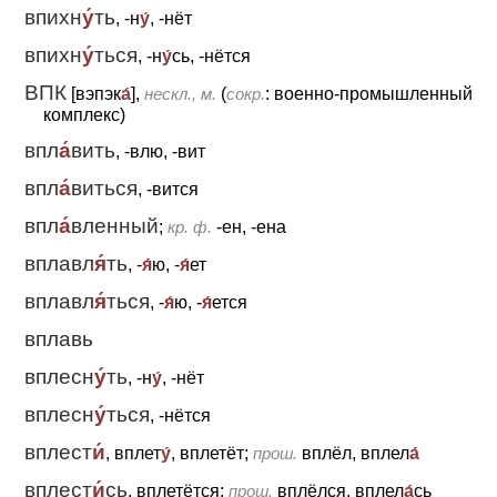
впихн
у́
ть
, -н
у́
, -нёт
впихн
у́
ться
, -н
у́
сь, -нётся
ВПК
[вэпэк
а́
],
нескл., м.
(
сокр.
: военно-промышленный
комплекс)
впл
а́
вить
, -влю, -вит
впл
а́
виться
, -вится
впл
а́
вленный
;
кр. ф.
-ен, -ена
вплавл
я́
ть
, -
я́
ю, -
я́
ет
вплавл
я́
ться
, -
я́
ю, -
я́
ется
вплавь
вплесн
у́
ть
, -н
у́
, -нёт
вплесн
у́
ться
, -нётся
вплест
и́
, вплет
у́
, вплетёт;
прош.
вплёл, вплел
а́
вплест
и́
сь
, вплетётся;
прош.
вплёлся, вплел
а́
сь