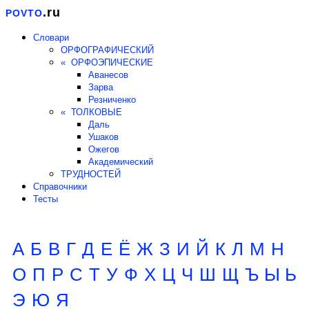
.ru
POVTO
Словари
ОРФОГРАФИЧЕСКИЙ
« ОРФОЭПИЧЕСКИЕ
Аванесов
Зарва
Резниченко
« ТОЛКОВЫЕ
Даль
Ушаков
Ожегов
Академический
ТРУДНОСТЕЙ
Справочники
Тесты
А
Б
В
Г
Д
Е
Ё
Ж
З
И
Й
К
Л
М
Н
О
П
Р
С
Т
У
Ф
Х
Ц
Ч
Ш
Щ
Ъ Ы Ь
Э
Ю
Я