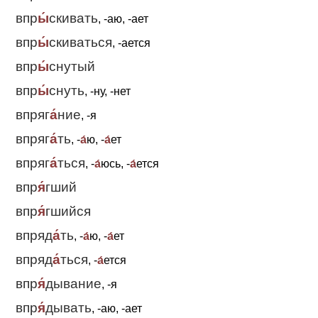
впр
ы́
скивать
, -аю, -ает
впр
ы́
скиваться
, -ается
впр
ы́
снутый
впр
ы́
снуть
, -ну, -нет
впряг
а́
ние
, -я
впряг
а́
ть
, -
а́
ю, -
а́
ет
впряг
а́
ться
, -
а́
юсь, -
а́
ется
впр
я́
гший
впр
я́
гшийся
впряд
а́
ть
, -
а́
ю, -
а́
ет
впряд
а́
ться
, -
а́
ется
впр
я́
дывание
, -я
впр
я́
дывать
, -аю, -ает