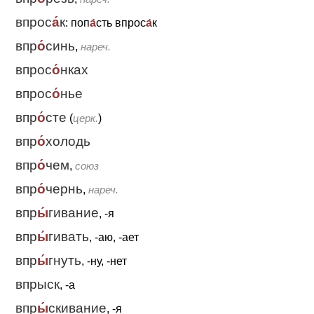
впрос
а́
к
: поп
а́
сть впрос
а́
к
впр
о́
синь
,
нареч.
впрос
о́
нках
впрос
о́
нье
впр
о́
сте
(
церк.
)
впр
о́
холодь
впр
о́
чем
,
союз
впр
о́
чернь
,
нареч.
впр
ы́
гивание
, -я
впр
ы́
гивать
, -аю, -ает
впр
ы́
гнуть
, -ну, -нет
впрыск
, -а
впр
ы́
скивание
, -я