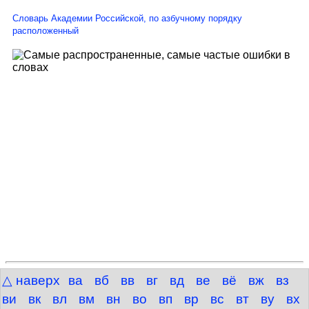
Словарь Академии Российской, по азбучному порядку
расположенный
△ наверх
ва
вб
вв
вг
вд
ве
вё
вж
вз
Twitter
ви
вк
вл
вм
вн
во
вп
вр
вс
вт
ву
вх