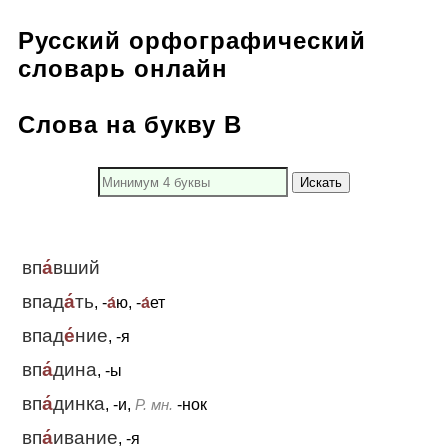
Русский орфографический
словарь онлайн
Слова на букву В
Искать
вп
а́
вший
впад
а́
ть
, -
а́
ю, -
а́
ет
впад
е́
ние
, -я
вп
а́
дина
, -ы
вп
а́
динка
, -и,
Р. мн.
-нок
вп
а́
ивание
, -я