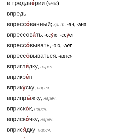
в преддв
е́
рии
(
чего
)
впредь
впресс
о́
ванный
;
кр. ф.
-ан, -ана
впрессов
а́
ть
, -сс
у́
ю, -сс
у́
ет
впресс
о́
вывать
, -аю, -ает
впресс
о́
вываться
, -ается
впригл
я́
дку
,
нареч.
вприкр
е́
п
вприк
у́
ску
,
нареч.
вприпр
ы́
жку
,
нареч.
вприск
о́
к
,
нареч.
вприск
о́
чку
,
нареч.
вприс
я́
дку
,
нареч.