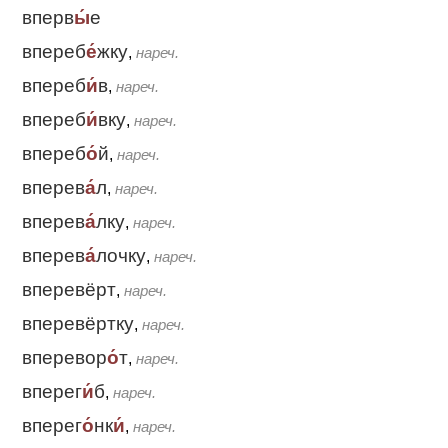
вперв
ы́
е
впереб
е́
жку
,
нареч.
впереб
и́
в
,
нареч.
впереб
и́
вку
,
нареч.
впереб
о́
й
,
нареч.
вперев
а́
л
,
нареч.
вперев
а́
лку
,
нареч.
вперев
а́
лочку
,
нареч.
вперевёрт
,
нареч.
вперевёртку
,
нареч.
вперевор
о́
т
,
нареч.
вперег
и́
б
,
нареч.
вперег
о́
нк
и́
,
нареч.