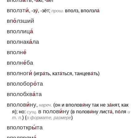
, -
а́
ю, -
а́
ет
вползт
и́
, -з
у́
, -зёт;
прош.
вполз, вползл
а́
вп
о́
лзший
вполлиц
а́
вполнак
а́
ла
вполн
е́
вполн
е́
ба
вполног
и́
(игр
а́
ть, кат
а́
ться, танцев
а́
ть)
вполобор
о́
та
вполобхв
а́
та
вполов
и́
ну
,
нареч.
(он
и
вполов
и́
ну так не з
а́
нят, как
в полов
и́
ну
я); но:
сущ.
(в полов
и́
ну лист
а́
, п
о́
ля
и
т. п.
) (
о формате, размере
)
вполоткр
ы́
та
вполпрям
а́