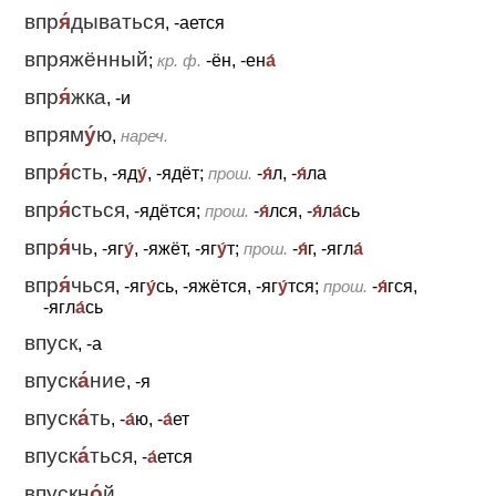
впр
я́
дываться
, -ается
впряжённый
;
кр. ф.
-ён, -ен
а́
впр
я́
жка
, -и
впрям
у́
ю
,
нареч.
впр
я́
сть
, -яд
у́
, -ядёт;
прош.
-
я́
л, -
я́
ла
впр
я́
сться
, -ядётся;
прош.
-
я́
лся, -
я́
л
а́
сь
впр
я́
чь
, -яг
у́
, -яжёт, -яг
у́
т;
прош.
-
я́
г, -ягл
а́
впр
я́
чься
, -яг
у́
сь, -яжётся, -яг
у́
тся;
прош.
-
я́
гся,
-ягл
а́
сь
впуск
, -а
впуск
а́
ние
, -я
впуск
а́
ть
, -
а́
ю, -
а́
ет
впуск
а́
ться
, -
а́
ется
впускн
о́
й