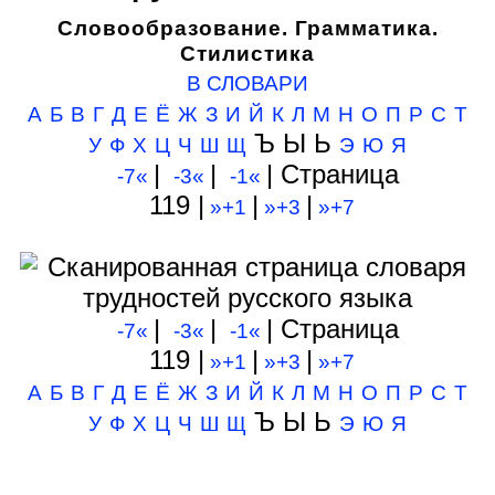
Словообразование. Грамматика.
Стилистика
В СЛОВАРИ
А
Б
В
Г
Д
Е
Ё
Ж
З
И
Й
К
Л
М
Н
О
П
Р
С
Т
Ъ Ы Ь
У
Ф
Х
Ц
Ч
Ш
Щ
Э
Ю
Я
|
|
| Cтраница
-7«
-3«
-1«
119 |
|
|
»+1
»+3
»+7
|
|
| Cтраница
-7«
-3«
-1«
119 |
|
|
»+1
»+3
»+7
А
Б
В
Г
Д
Е
Ё
Ж
З
И
Й
К
Л
М
Н
О
П
Р
С
Т
Ъ Ы Ь
У
Ф
Х
Ц
Ч
Ш
Щ
Э
Ю
Я