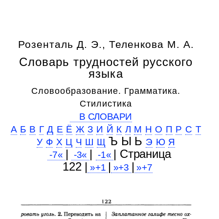
Розенталь Д. Э., Теленкова М. А.
Словарь трудностей русского
языка
Словообразование. Грамматика.
Стилистика
В СЛОВАРИ
А
Б
В
Г
Д
Е
Ё
Ж
З
И
Й
К
Л
М
Н
О
П
Р
С
Т
Ъ Ы Ь
У
Ф
Х
Ц
Ч
Ш
Щ
Э
Ю
Я
|
|
| Cтраница
-7«
-3«
-1«
122 |
|
|
»+1
»+3
»+7