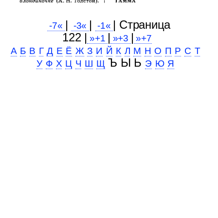
|
|
| Cтраница
-7«
-3«
-1«
122 |
|
|
»+1
»+3
»+7
А
Б
В
Г
Д
Е
Ё
Ж
З
И
Й
К
Л
М
Н
О
П
Р
С
Т
Ъ Ы Ь
У
Ф
Х
Ц
Ч
Ш
Щ
Э
Ю
Я