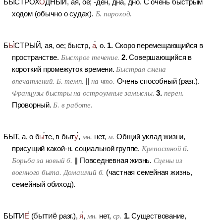
БЫСТРОХ
О
ДНЫЙ
, ая, ое; -ден, дна, дно.
С очень быстрым
ходом (обычно о судах).
Б. пароход.
1.
Б
Ы
СТРЫЙ
, ая, ое; быстр,
а
, о.
Скоро перемещающийся в
2.
пространстве.
Быстрое течение.
Совершающийся в
короткий промежуток времени.
Быстрая смена
впечатлений. Б. темп.
||
на что.
Очень способный (разг.).
3.
Французы быстры на остроумные замыслы.
перен.
Проворный.
Б. в работе.
БЫТ
, а, о б
ы
те, в быт
у
,
мн.
нет,
м.
Общий уклад жизни,
присущий какой-н. социальной группе.
Крепостной б.
Борьба за новый б.
||
Повседневная жизнь.
Сцены из
военного быта. Домашний б.
(частная семейная жизнь,
семейный обиход).
бытиё
1.
БЫТИ
Е
(
разг.),
я
,
мн.
нет,
ср.
Существование,