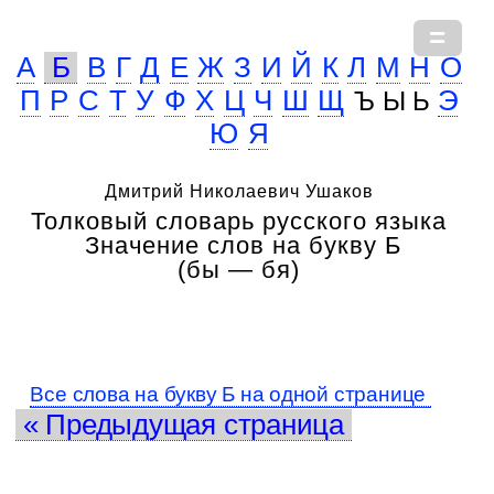
А
Б
В
Г
Д
Е
Ж
З
И
Й
К
Л
М
Н
О
П
Р
С
Т
У
Ф
Х
Ц
Ч
Ш
Щ
Э
Ъ Ы Ь
Ю
Я
Дмитрий Николаевич Ушаков
Толковый словарь русского языка
Значение слов на букву Б
(бы — бя)
Все слова на букву Б на одной странице
« Предыдущая страница