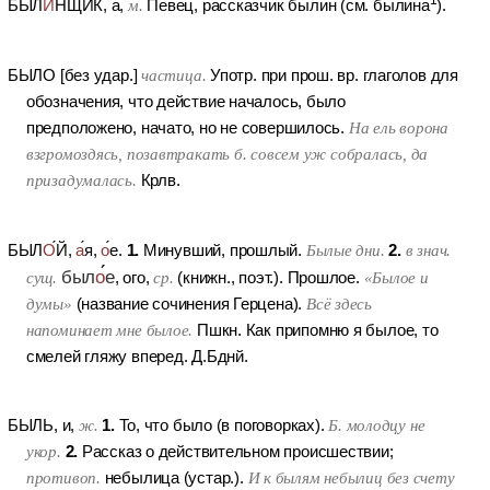
БЫЛ
И
НЩИК
, а,
м.
Певец, рассказчик былин (см. былина
).
БЫЛО
[без удар.]
частица.
Употр. при прош. вр. глаголов для
обозначения, что действие началось, было
предположено, начато, но не совершилось.
На ель ворона
взгромоздясь, позавтракать б. совсем уж собралась, да
призадумалась.
Крлв.
1.
2.
БЫЛ
О
Й
,
а
я,
о
е.
Минувший, прошлый.
Былые дни.
в знач.
был
о
е
сущ.
, ого,
ср.
(книжн., поэт.).
Прошлое.
«Былое и
думы»
(название сочинения Герцена).
Всё здесь
напоминает мне былое.
Пшкн. Как припомню я былое, то
смелей гляжу вперед. Д.Бднй.
1.
БЫЛЬ
, и,
ж.
То, что было (в поговорках).
Б. молодцу не
2.
укор.
Рассказ о действительном происшествии;
противоп.
небылица (устар.).
И к былям небылиц без счету