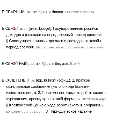
БЮВ
А
РНЫЙ
, ая, ое.
Прил. к
бювар.
Бюварная бумага.
БЮДЖ
Е
Т
, а,
м.
[англ. budget].
Государственная роспись
доходов и расходов на определенный период времени.
||
Совокупность личных доходов и расходов за какой-н.
период времени.
Мой б. мне этого расхода не позволяет.
БЮДЖ
Е
ТНЫЙ
, ая, ое.
Прил. к
бюджет.
Б. год.
1.
БЮЛЛЕТ
Е
НЬ
, я,
м.
[фр. bulletin] (офиц.).
Краткое
официальное сообщение (напр. о ходе болезни
2.
известного лица).
Повременное издание работ какого-н.
учреждения, преимущ. в краткой форме.
Б. Академии наук.
||
Краткое сообщение о ходе работ какого-н. собрания.
Б.
3.
конференции, съезда.
||
Периодическое издание,