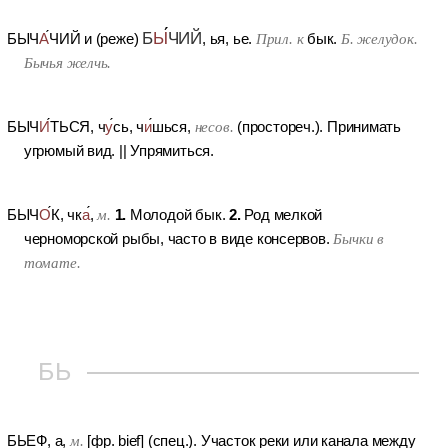
Б
Ы
ЧИЙ
БЫЧ
А
ЧИЙ
и (реже)
, ья, ье.
Прил. к
бык.
Б. желудок.
Бычья желчь.
БЫЧ
И
ТЬСЯ
, ч
у
сь, ч
и
шься,
несов.
(простореч.).
Принимать
угрюмый вид.
||
Упрямиться.
1.
2.
БЫЧ
О
К
, чк
а
,
м.
Молодой бык.
Род мелкой
черноморской рыбы, часто в виде консервов.
Бычки в
томате.
БЬ
БЬЕФ
, а,
м.
[фр. bief] (спец.).
Участок реки или канала между