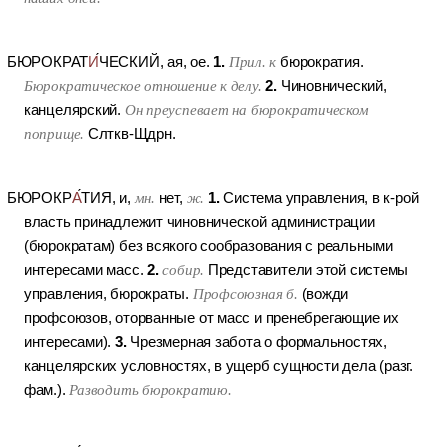
1.
БЮРОКРАТ
И
ЧЕСКИЙ
, ая, ое.
Прил. к
бюрократия.
2.
Бюрократическое отношение к делу.
Чиновнический,
канцелярский.
Он преуспевает на бюрократическом
поприще.
Слткв-Щдрн.
1.
БЮРОКР
А
ТИЯ
, и,
мн.
нет,
ж.
Система управления, в к-рой
власть принадлежит чиновнической администрации
(бюрократам) без всякого сообразования с реальными
2.
интересами масс.
собир.
Представители этой системы
управления, бюрократы.
Профсоюзная б.
(вожди
профсоюзов, оторванные от масс и пренебрегающие их
3.
интересами).
Чрезмерная забота о формальностях,
канцелярских условностях, в ущерб сущности дела (разг.
фам.).
Разводить бюрократию.