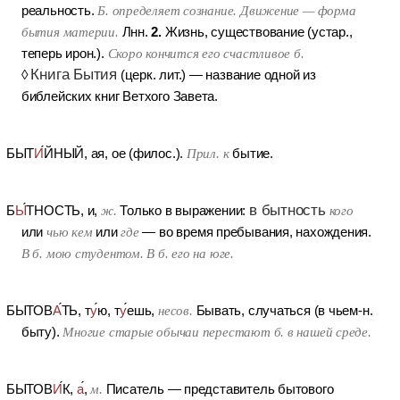
реальность.
Б. определяет сознание. Движение — форма
2.
бытия материи.
Лнн.
Жизнь, существование (устар.,
теперь ирон.).
Скоро кончится его счастливое б.
Книга Бытия
◊
(церк. лит.)
— название одной из
библейских книг Ветхого Завета.
БЫТ
И
ЙНЫЙ
, ая, ое (филос.).
Прил. к
бытие.
в бытность
Б
Ы
ТНОСТЬ
, и,
ж.
Только в выражении:
кого
или
чью кем
или
где
— во время пребывания, нахождения.
В б. мою студентом. В б. его на юге.
БЫТОВ
А
ТЬ
, т
у
ю, т
у
ешь,
несов.
Бывать, случаться (в чьем-н.
быту).
Многие старые обычаи перестают б. в нашей среде.
БЫТОВ
И
К
,
а
,
м.
Писатель — представитель бытового