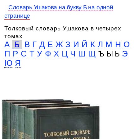
Словарь Ушакова на букву Б на одной
странице
Толковый словарь Ушакова в четырех
томах
А
Б
В
Г
Д
Е
Ж
З
И
Й
К
Л
М
Н
О
П
Р
С
Т
У
Ф
Х
Ц
Ч
Ш
Щ
Э
Ъ Ы Ь
Ю
Я