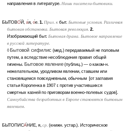
направления в литературе.
Наши писатели-бытовики.
1.
БЫТОВ
О
Й
,
а
я,
о
е.
Прил. к
быт.
Бытовые условия. Различная
2.
бытовая обстановка. Бытовая революция.
Изображающий быт.
Бытовая драма. Бытовое направление
в русской литературе.
Бытовой сифилис
◊
(мед.)
передаваемый не половым
путем, а вследствие несоблюдения правил общей
Бытовое явление
гигиены.
(публиц.)
— о каком-н.
нежелательном, уродливом явлении, ставшем или
становящемся повседневным, обычным
[от заглавия
статьи Короленка в 1907 г. против участившихся
смертных казней по приговорам военно-полевых судов].
Самоубийства безработных в Европе становятся бытовым
явлением.
БЫТОПИС
А
НИЕ
, я,
ср.
(книжн. устар.).
Историческое