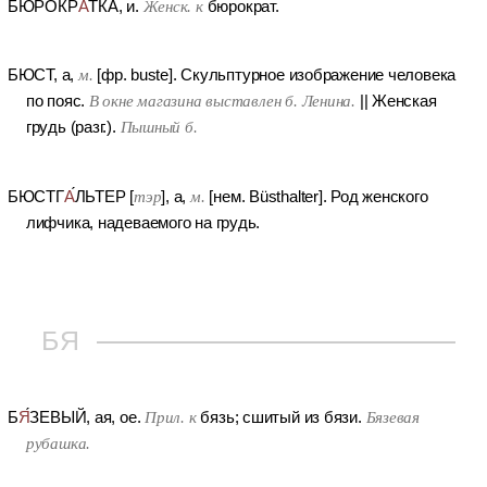
БЮРОКР
А
ТКА
, и.
Женск. к
бюрократ.
БЮСТ
, а,
м.
[фр. buste].
Скульптурное изображение человека
по пояс.
В окне магазина выставлен б. Ленина.
||
Женская
грудь (разг.).
Пышный б.
БЮСТГ
А
ЛЬТЕР
[
тэр
], а,
м.
[нем. Büsthalter].
Род женского
лифчика, надеваемого на грудь.
БЯ
Б
Я
ЗЕВЫЙ
, ая, ое.
Прил. к
бязь; сшитый из бязи.
Бязевая
рубашка.