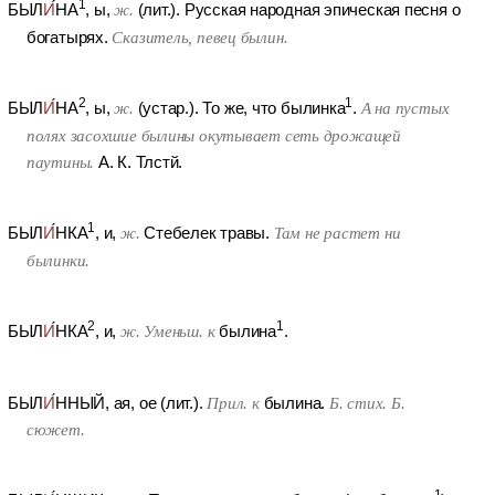
1
БЫЛ
И
НА
, ы,
ж.
(лит.).
Русская народная эпическая песня о
богатырях.
Сказитель, певец былин.
2
1
БЫЛ
И
НА
, ы,
ж.
(устар.).
То же, что былинка
.
А на пустых
полях засохшие былины окутывает сеть дрожащей
паутины.
А. К. Тлстй.
1
БЫЛ
И
НКА
, и,
ж.
Стебелек травы.
Там не растет ни
былинки.
2
1
БЫЛ
И
НКА
, и,
ж.
Уменьш. к
былина
.
БЫЛ
И
ННЫЙ
, ая, ое (лит.).
Прил. к
былина.
Б. стих. Б.
сюжет.
1