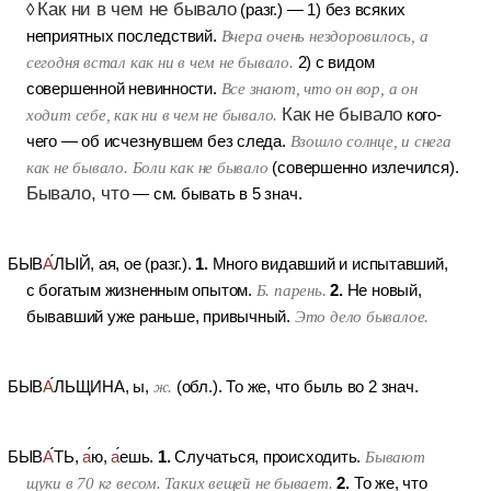
Как ни в чем не бывало
◊
(разг.)
—
1) без всяких
неприятных последствий.
Вчера очень нездоровилось, а
сегодня встал как ни в чем не бывало.
2) с видом
совершенной невинности.
Все знают, что он вор, а он
Как не бывало
ходит себе, как ни в чем не бывало.
кого-
чего
— об исчезнувшем без следа.
Взошло солнце, и снега
как не бывало. Боли как не бывало
(совершенно излечился).
Бывало, что
— см. бывать в 5 знач.
1.
БЫВ
А
ЛЫЙ
, ая, ое (разг.).
Много видавший и испытавший,
2.
с богатым жизненным опытом.
Б. парень.
Не новый,
бывавший уже раньше, привычный.
Это дело бывалое.
БЫВ
А
ЛЬЩИНА
, ы,
ж.
(обл.).
То же, что быль во 2 знач.
1.
БЫВ
А
ТЬ
,
а
ю,
а
ешь.
Случаться, происходить.
Бывают
2.
щуки в 70 кг весом. Таких вещей не бывает.
То же, что