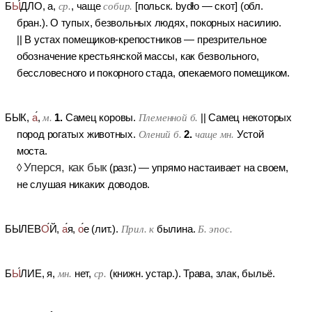
Б
Ы
ДЛО
, а,
ср.
, чаще
собир.
[польск. bydło — скот] (обл.
бран.).
О тупых, безвольных людях, покорных насилию.
||
В устах помещиков-крепостников — презрительное
обозначение крестьянской массы, как безвольного,
бессловесного и покорного стада, опекаемого помещиком.
1.
БЫК
,
а
,
м.
Самец коровы.
Племенной б.
||
Самец некоторых
2.
пород рогатых животных.
Олений б.
чаще мн.
Устой
моста.
Уперся, как бык
◊
(разг.)
— упрямо настаивает на своем,
не слушая никаких доводов.
БЫЛЕВ
О
Й
,
а
я,
о
е (лит.).
Прил. к
былина.
Б. эпос.
Б
Ы
ЛИЕ
, я,
мн.
нет,
ср.
(книжн. устар.).
Трава, злак, быльё.