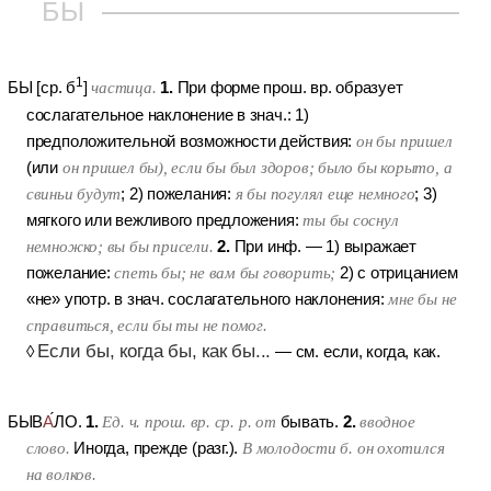
БЫ
1
1.
БЫ
[ср. б
]
частица.
При форме прош. вр. образует
сослагательное наклонение в знач.:
1)
предположительной возможности действия:
он бы пришел
(или
он пришел бы), если бы был здоров; было бы корыто, а
свиньи будут
;
2) пожелания:
я бы погулял еще немного
;
3)
мягкого или вежливого предложения:
ты бы соснул
2.
немножко; вы бы присели.
При инф. —
1) выражает
пожелание:
спеть бы; не вам бы говорить;
2) с отрицанием
«не» употр. в знач. сослагательного наклонения:
мне бы не
справиться, если бы ты не помог.
Если бы, когда бы, как бы...
◊
— см. если, когда, как.
1.
2.
БЫВ
А
ЛО
.
Ед. ч. прош. вр. ср. р. от
бывать.
вводное
слово.
Иногда, прежде (разг.).
В молодости б. он охотился
на волков.