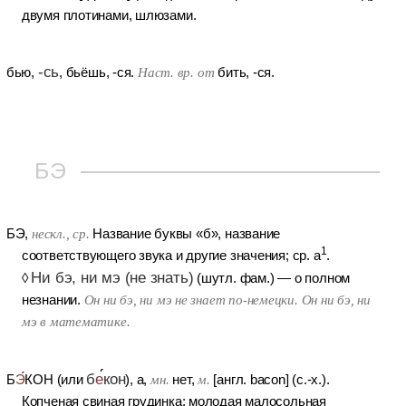
двумя плотинами, шлюзами.
-сь
бью
,
, бьёшь, -ся.
Наст. вр. от
бить, -ся.
БЭ
БЭ
,
нескл., ср.
Название буквы «б», название
1
соответствующего звука и другие значения; ср. а
.
Ни бэ, ни мэ (не знать)
◊
(шутл. фам.)
— о полном
незнании.
Он ни бэ, ни мэ не знает по-немецки. Он ни бэ, ни
мэ в математике.
б
е
кон
Б
Э
КОН
(или
), а,
мн.
нет,
м.
[англ. bacon] (с.-х.).
Копченая свиная грудинка; молодая малосольная