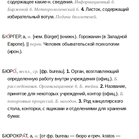
содержащее какие-н. сведения.
Информационный б.
4.
Биржевой б. Метеорологический б.
Листок, содержащий
избирательный вотум.
Подача бюллетеней.
Б
Ю
РГЕР
, а,
м.
[нем. Bürger] (книжн.).
Горожанин (в Западной
Европе).
||
перен.
Человек обывательской психологии
(ирон.).
1.
БЮР
О
,
нескл., ср.
[фр. bureau].
Орган, возглавляющий
определенную работу внутри учреждения (офиц.).
Б.
2.
расследования. Организационное б. Б. ячейки.
Название,
принятое для некоторых учреждений, контор (офиц.).
Б.
3.
похоронных процессий. Б. находок.
Род канцелярского
стола, конторки, с ящиками и отделениями для хранения
бумаг.
БЮРОКР
А
Т
, а,
м.
[от фр. bureau — бюро и греч. kratos —