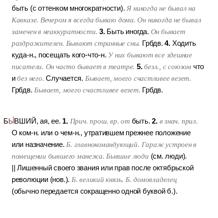
быть (с оттенком многократности).
Я никогда не бывал на
Кавказе. Вечером я всегда бываю дома. Он никогда не бывал
3.
замечен в неаккуратности.
Быть иногда.
Он бывает
4.
раздражителен. Бывают странные сны.
Грбдв.
Ходить
куда-н., посещать кого-что-н.
У них бывают все здешние
5.
писатели. Он часто бывает в театре.
безл., с союзом
что
и
без него.
Случается.
Бывает, моего счастливее везет.
Грбдв.
Бывает, моего счастливее везет.
Грбдв.
1.
2.
Б
Ы
ВШИЙ
, ая, ее.
Прич. прош. вр. от
быть.
в знач. прил.
О ком-н. или о чем-н., утратившем прежнее положение
или назначение.
Б. главнокомандующий. Гараж устроен в
помещении бывшего манежа. Бывшие люди
(см. люди).
||
Лишенный своего звания или прав после октябрьской
революции (нов.).
Б. великий князь. Б. домовладелец
(обычно передается сокращенно одной буквой б.).