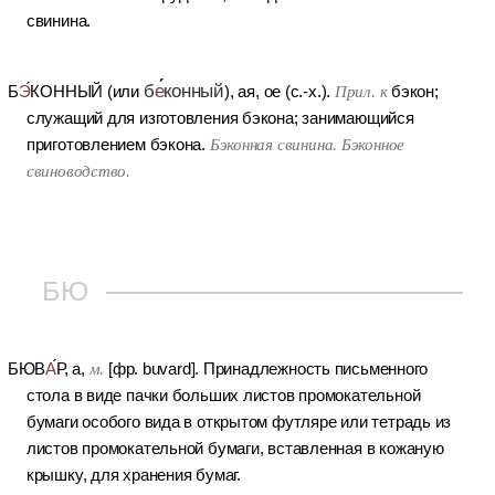
свинина.
б
е
конный
Б
Э
КОННЫЙ
(или
), ая, ое (с.-х.).
Прил. к
бэкон;
служащий для изготовления бэкона; занимающийся
приготовлением бэкона.
Бэконная свинина. Бэконное
свиноводство.
БЮ
БЮВ
А
Р
, а,
м.
[фр. buvard].
Принадлежность письменного
стола в виде пачки больших листов промокательной
бумаги особого вида в открытом футляре или тетрадь из
листов промокательной бумаги, вставленная в кожаную
крышку, для хранения бумаг.