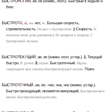
БЫСТРОН
О
ГИЙ
, ая, ое (книжн., поэт.).
Быстрый в ходьбе и
беге.
БЫСТРОТ
А
,
ы
,
мн.
нет,
ж.
Большая скорость,
стремительность.
Он шел с быстротой.
||
Скорость.
Б.
течения этой реки равняется 50 метрам в минуту. С
быстротой молнии.
1.
БЫСТРОТЕК
У
ЩИЙ
, ая, ее (книжн. поэт. устар.).
Текущий
2.
быстро.
Б. ручей.
перен.
Быстротечный.
Наука
сокращает нам опыты быстротекущей жизни.
Пшкн.
БЫСТРОТ
Е
ЧНЫЙ
, ая, ое; -чен, чна, чно (книжн. устар.).
Быстро проходящий, незаметно минующий.
Быстротечное
время. Быстротечная радость.