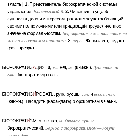
1.
власть].
Представитель бюрократической системы
2.
управления.
Влиятельный б.
Чиновник, в ущерб
сущности дела и интересам граждан злоупотребляющий
своими полномочиями или придающий преувеличенное
значение формальностям.
Бюрократам и волокитчикам не
3.
место в советском аппарате.
перен.
Формалист, педант
(разг. презрит.).
БЮРОКРАТИЗ
А
ЦИЯ
, и,
мн.
нет,
ж.
(книжн.).
Действие по
глаг.
бюрократизировать.
БЮРОКРАТИЗ
И
РОВАТЬ
, рую, руешь,
сов.
и
несов., что
(книжн.).
Насадить (насаждать) бюрократизм в чем-н.
БЮРОКРАТ
И
ЗМ
, а,
мн.
нет,
м.
Отвлеч. сущ. к
бюрократический.
Борьба с бюрократизмом — лозунг
наших дней.