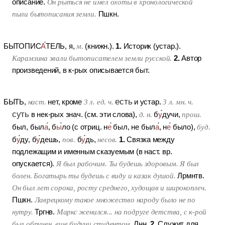
описание.
Он рыться не имел охоты в хронологической
пыли бытописания земли.
Пшкн.
1.
БЫТОПИС
А
ТЕЛЬ
, я,
м.
(книжн.).
Историк (устар.).
2.
Карамзина звали бытописателем земли русской.
Автор
произведений, в к-рых описывается быт.
есть
БЫТЬ
,
наст.
нет, кроме
3 л. ед. ч.
и устар.
3 л. мн. ч.
суть
в нек-рых знач. (см. эти слова),
д. н.
б
у
дучи,
прош.
был, был
а
, б
ы
ло (с отриц. н
е
был, не был
а
, н
е
было),
буд.
1.
б
у
ду, б
у
дешь,
пов.
б
у
дь,
несов.
Связка между
подлежащим и именным сказуемым (в наст. вр.
опускается).
Я был рабочим. Ты будешь здоровым. Я был
болен. Богатырь ты будешь с виду и казак душой.
Лрмнтв.
Он был лет сорока, росту среднего, худощав и широкоплеч.
Пшкн.
Лаврецкому такое множество народу было не по
нутру.
Тргнв.
Маркс женился... на подруге детства, с к-рой
2.
был обручен, еще будучи студентом.
Лнн.
Служит для