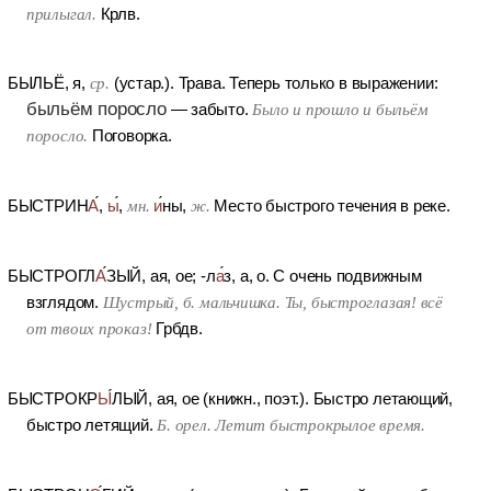
прилыгал.
Крлв.
БЫЛЬЁ
, я,
ср.
(устар.).
Трава. Теперь только в выражении:
быльём поросло
— забыто.
Было и прошло и быльём
поросло.
Поговорка.
БЫСТРИН
А
,
ы
,
мн.
и
ны,
ж.
Место быстрого течения в реке.
БЫСТРОГЛ
А
ЗЫЙ
, ая, ое; -л
а
з, а, о.
С очень подвижным
взглядом.
Шустрый, б. мальчишка. Ты, быстроглазая! всё
от твоих проказ!
Грбдв.
БЫСТРОКР
Ы
ЛЫЙ
, ая, ое (книжн., поэт.).
Быстро летающий,
быстро летящий.
Б. орел. Летит быстрокрылое время.