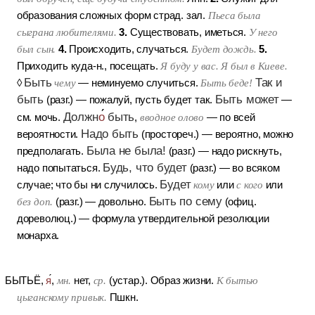
образования сложных форм страд. зал.
Пьеса была
3.
сыграна любителями.
Существовать, иметься.
У него
4.
5.
был сын.
Происходить, случаться.
Будет дождь.
Приходить куда-н., посещать.
Я буду у вас. Я был в Киеве.
Быть
Так и
◊
чему
— неминуемо случиться.
Быть беде!
быть
Быть может
(разг.)
— пожалуй, пусть будет так.
—
Должн
о
быть
см. мочь.
,
вводное олово
— по всей
Надо быть
вероятности.
(простореч.)
— вероятно, можно
Была не была!
предполагать.
(разг.)
— надо рискнуть,
Будь, что будет
надо попытаться.
(разг.)
— во всяком
Будет
случае; что бы ни случилось.
кому
или
с кого
или
Быть по сему
без доп.
(разг.)
— довольно.
(офиц.
дореволюц.)
— формула утвердительной резолюции
монарха.
БЫТЬЁ
,
я
,
мн.
нет,
ср.
(устар.).
Образ жизни.
К бытью
цыганскому привык.
Пшкн.