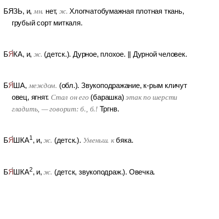
БЯЗЬ
, и,
мн.
нет,
ж.
Хлопчатобумажная плотная ткань,
грубый сорт миткаля.
Б
Я
КА
, и,
ж.
(детск.).
Дурное, плохое.
||
Дурной человек.
Б
Я
ША
,
междом.
(обл.).
Звукоподражание, к-рым кличут
овец, ягнят.
Стал он его
(барашка)
этак по шерсти
гладить, — говорит: б., б.!
Тргнв.
1
Б
Я
ШКА
, и,
ж.
(детск.).
Уменьш. к
бяка.
2
Б
Я
ШКА
, и,
ж.
(детск, звукоподраж.).
Овечка.