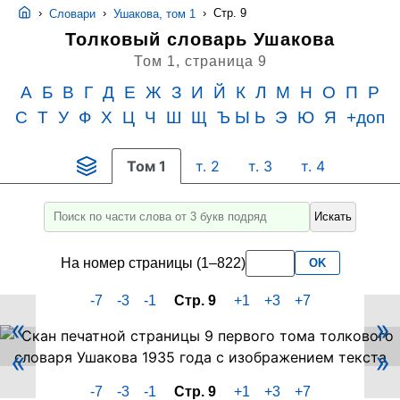
›
›
›
Стр. 9
Словари
Ушакова, том 1
Толковый словарь Ушакова
Том 1,
страница 9
А
Б
В
Г
Д
Е
Ж
З
И
Й
К
Л
М
Н
О
П
Р
С
Т
У
Ф
Х
Ц
Ч
Ш
Щ
Ъ Ы Ь
Э
Ю
Я
+доп
Том 1
т. 2
т. 3
т. 4
Искать
Введите
для
На номер страницы (1–822)
OK
поиска
слово
-7
-3
-1
Стр. 9
+1
+3
+7
или
«
»
его
Скан
«
»
PDF-
часть
страницы
не
-7
-3
-1
Стр. 9
+1
+3
+7
9
менее