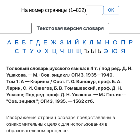
первого
3
На номер страницы (1–822)
OK
тома
букв
словаря
подряд
Ушакова
Текстовая версия словаря
(1935
год)
А
Б
В
Г
Д
Е
Ж
З
И
Й
К
Л
М
Н
О
П
Р
С
Т
У
Ф
Х
Ц
Ч
Ш
Щ
Ъ Ы Ь
Э
Ю
Я
Толковый словарь русского языка: в 4 т.
/ под ред. Д. Н.
Ушакова. — М.: Сов. энцикл.: ОГИЗ, 1935—1940.
Том 1: А — Кюрины / Сост. Г. О. Винокур, проф. Б. А.
Ларин, С. И. Ожегов, Б. В. Томашевский, проф. Д. Н.
Ушаков; Под ред. проф. Д. Н. Ушакова. — М.: Гос. ин-т
"Сов. энцикл."; ОГИЗ, 1935. — 1562 стб.
Изображения страниц словаря предоставлены в
ознакомительных целях для использования в
образовательном процессе.