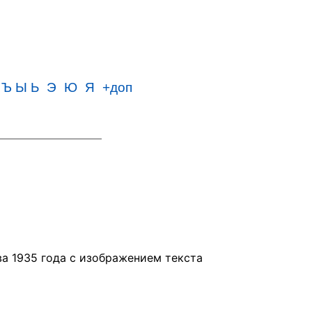
Ъ Ы Ь
Э
Ю
Я
+доп