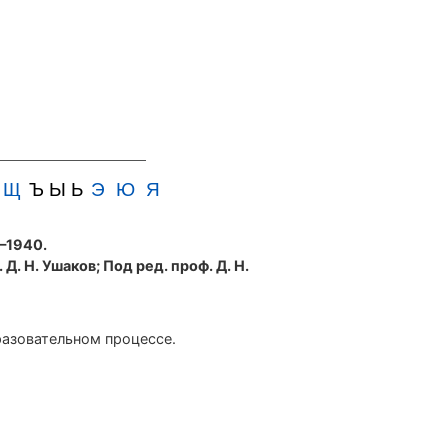
Щ
Ъ Ы Ь
Э
Ю
Я
5—1940.
 Д. Н. Ушаков; Под ред. проф. Д. Н.
разовательном процессе.