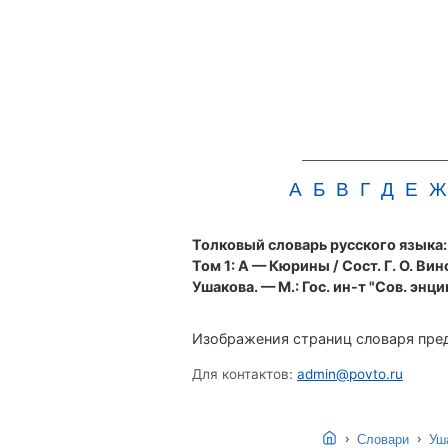
А
Б
В
Г
Д
Е
Ж
Толковый словарь русского языка: в
Том 1: А — Кюрины / Сост. Г. О. Вин
Ушакова. — М.: Гос. ин-т "Сов. энци
Изображения страниц словаря пред
Для контактов:
admin@povto.ru
›
›
Словари
Уша