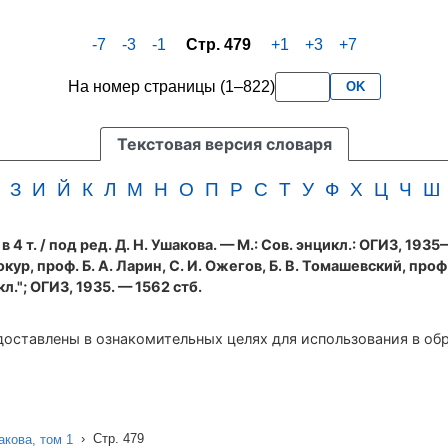
-7
-3
-1
Стр. 479
+1
+3
+7
На номер страницы (1–822)
OK
Текстовая версия словаря
З
И
Й
К
Л
М
Н
О
П
Р
С
Т
У
Ф
Х
Ц
Ч
Ш
 4 т.
/ под ред. Д. Н. Ушакова. — М.: Сов. энцикл.: ОГИЗ, 193
окур, проф. Б. А. Ларин, С. И. Ожегов, Б. В. Томашевский, проф.
кл."; ОГИЗ, 1935. — 1562 стб.
оставлены в ознакомительных целях для использования в об
›
Стр. 479
кова, том 1