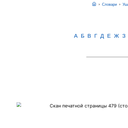
›
›
Словари
Уша
А
Б
В
Г
Д
Е
Ж
З
Скан
PDF-
страницы
479