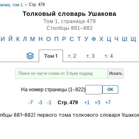
›
Стр. 479
кова, том 1
Толковый словарь Ушакова
Том 1,
страница 479
Столбцы 881–882
И
Й
К
Л
М
Н
О
П
Р
С
Т
У
Ф
Х
Ц
Ч
Ш
Щ
Том 1
т. 2
т. 3
т. 4
Искать
Введите
для
На номер страницы (1–822)
OK
поиска
слово
-7
-3
-1
Стр. 479
+1
+3
+7
или
его
часть
не
менее