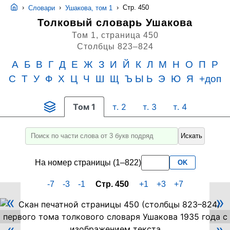
›
›
›
Стр. 450
Словари
Ушакова, том 1
Толковый словарь Ушакова
Том 1,
страница 450
Столбцы 823–824
А
Б
В
Г
Д
Е
Ж
З
И
Й
К
Л
М
Н
О
П
Р
С
Т
У
Ф
Х
Ц
Ч
Ш
Щ
Ъ Ы Ь
Э
Ю
Я
+доп
Том 1
т. 2
т. 3
т. 4
Искать
Введите
для
На номер страницы (1–822)
OK
поиска
слово
-7
-3
-1
Стр. 450
+1
+3
+7
или
«
»
его
Скан
PDF-
часть
страницы
не