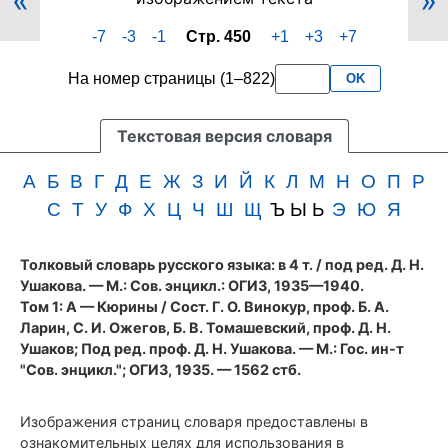
«
»
450
менее
-7
-3
-1
Стр. 450
+1
+3
+7
(cтолбцы
3
823–
букв
На номер страницы (1–822)
OK
824)
подряд
первого
тома
Текстовая версия словаря
словаря
Ушакова
А
Б
В
Г
Д
Е
Ж
З
И
Й
К
Л
М
Н
О
П
Р
(1935
С
Т
У
Ф
Х
Ц
Ч
Ш
Щ
Ъ Ы Ь
Э
Ю
Я
год)
Толковый словарь русского языка: в 4 т.
/ под ред. Д. Н.
Ушакова. — М.: Сов. энцикл.: ОГИЗ, 1935—1940.
Том 1: А — Кюрины / Сост. Г. О. Винокур, проф. Б. А.
Ларин, С. И. Ожегов, Б. В. Томашевский, проф. Д. Н.
Ушаков; Под ред. проф. Д. Н. Ушакова. — М.: Гос. ин-т
"Сов. энцикл."; ОГИЗ, 1935. — 1562 стб.
Изображения страниц словаря предоставлены в
ознакомительных целях для использования в