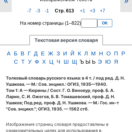
«
»
613
менее
-7
-3
-1
Стр. 613
+1
+3
+7
(cтолбцы
3
1149–
букв
На номер страницы (1–822)
OK
1150)
подряд
первого
тома
Текстовая версия словаря
словаря
Ушакова
А
Б
В
Г
Д
Е
Ж
З
И
Й
К
Л
М
Н
О
П
Р
(1935
С
Т
У
Ф
Х
Ц
Ч
Ш
Щ
Ъ Ы Ь
Э
Ю
Я
год)
Толковый словарь русского языка: в 4 т.
/ под ред. Д. Н.
Ушакова. — М.: Сов. энцикл.: ОГИЗ, 1935—1940.
Том 1: А — Кюрины / Сост. Г. О. Винокур, проф. Б. А.
Ларин, С. И. Ожегов, Б. В. Томашевский, проф. Д. Н.
Ушаков; Под ред. проф. Д. Н. Ушакова. — М.: Гос. ин-т
"Сов. энцикл."; ОГИЗ, 1935. — 1562 стб.
Изображения страниц словаря предоставлены в
ознакомительных целях для использования в