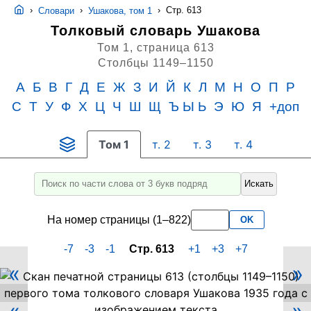
›
›
›
Стр. 613
Словари
Ушакова, том 1
Толковый словарь Ушакова
Том 1,
страница 613
Столбцы 1149–1150
А
Б
В
Г
Д
Е
Ж
З
И
Й
К
Л
М
Н
О
П
Р
С
Т
У
Ф
Х
Ц
Ч
Ш
Щ
Ъ Ы Ь
Э
Ю
Я
+доп
Том 1
т. 2
т. 3
т. 4
Искать
Введите
для
На номер страницы (1–822)
OK
поиска
слово
-7
-3
-1
Стр. 613
+1
+3
+7
или
«
»
его
Скан
PDF-
часть
страницы
не