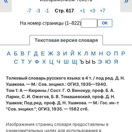
«
»
617
менее
-7
-3
-1
Стр. 617
+1
+3
+7
(cтолбцы
3
1157–
букв
На номер страницы (1–822)
OK
1158)
подряд
первого
тома
Текстовая версия словаря
словаря
Ушакова
А
Б
В
Г
Д
Е
Ж
З
И
Й
К
Л
М
Н
О
П
Р
(1935
С
Т
У
Ф
Х
Ц
Ч
Ш
Щ
Ъ Ы Ь
Э
Ю
Я
год)
Толковый словарь русского языка: в 4 т.
/ под ред. Д. Н.
Ушакова. — М.: Сов. энцикл.: ОГИЗ, 1935—1940.
Том 1: А — Кюрины / Сост. Г. О. Винокур, проф. Б. А.
Ларин, С. И. Ожегов, Б. В. Томашевский, проф. Д. Н.
Ушаков; Под ред. проф. Д. Н. Ушакова. — М.: Гос. ин-т
"Сов. энцикл."; ОГИЗ, 1935. — 1562 стб.
Изображения страниц словаря предоставлены в
ознакомительных целях для использования в