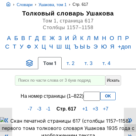
›
›
›
Стр. 617
Словари
Ушакова, том 1
Толковый словарь Ушакова
Том 1,
страница 617
Столбцы 1157–1158
А
Б
В
Г
Д
Е
Ж
З
И
Й
К
Л
М
Н
О
П
Р
С
Т
У
Ф
Х
Ц
Ч
Ш
Щ
Ъ Ы Ь
Э
Ю
Я
+доп
Том 1
т. 2
т. 3
т. 4
Искать
Введите
для
На номер страницы (1–822)
OK
поиска
слово
-7
-3
-1
Стр. 617
+1
+3
+7
или
«
»
его
Скан
PDF-
часть
страницы
не