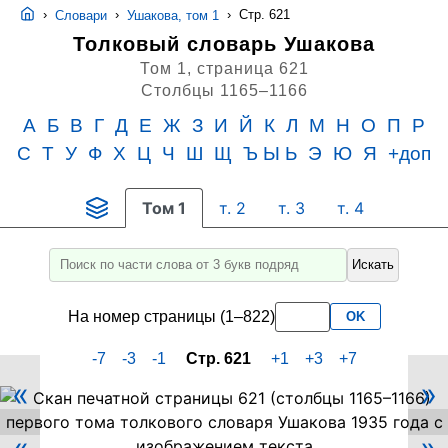
›
›
›
Стр. 621
Словари
Ушакова, том 1
Толковый словарь Ушакова
Том 1,
страница 621
Столбцы 1165–1166
А
Б
В
Г
Д
Е
Ж
З
И
Й
К
Л
М
Н
О
П
Р
С
Т
У
Ф
Х
Ц
Ч
Ш
Щ
Ъ Ы Ь
Э
Ю
Я
+доп
Том 1
т. 2
т. 3
т. 4
Искать
Введите
для
На номер страницы (1–822)
OK
поиска
слово
-7
-3
-1
Стр. 621
+1
+3
+7
или
«
»
его
Скан
PDF-
часть
страницы
не