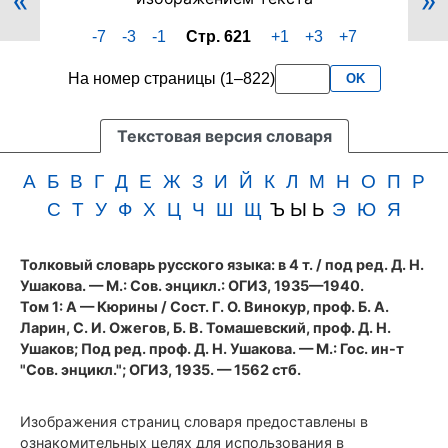
«
»
621
менее
-7
-3
-1
Стр. 621
+1
+3
+7
(cтолбцы
3
1165–
букв
На номер страницы (1–822)
OK
1166)
подряд
первого
тома
Текстовая версия словаря
словаря
Ушакова
А
Б
В
Г
Д
Е
Ж
З
И
Й
К
Л
М
Н
О
П
Р
(1935
С
Т
У
Ф
Х
Ц
Ч
Ш
Щ
Ъ Ы Ь
Э
Ю
Я
год)
Толковый словарь русского языка: в 4 т.
/ под ред. Д. Н.
Ушакова. — М.: Сов. энцикл.: ОГИЗ, 1935—1940.
Том 1: А — Кюрины / Сост. Г. О. Винокур, проф. Б. А.
Ларин, С. И. Ожегов, Б. В. Томашевский, проф. Д. Н.
Ушаков; Под ред. проф. Д. Н. Ушакова. — М.: Гос. ин-т
"Сов. энцикл."; ОГИЗ, 1935. — 1562 стб.
Изображения страниц словаря предоставлены в
ознакомительных целях для использования в