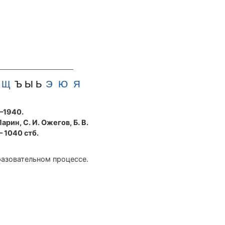
Щ
Ъ Ы Ь
Э
Ю
Я
5—1940.
Ларин, С. И. Ожегов, Б. В.
— 1040 стб.
разовательном процессе.