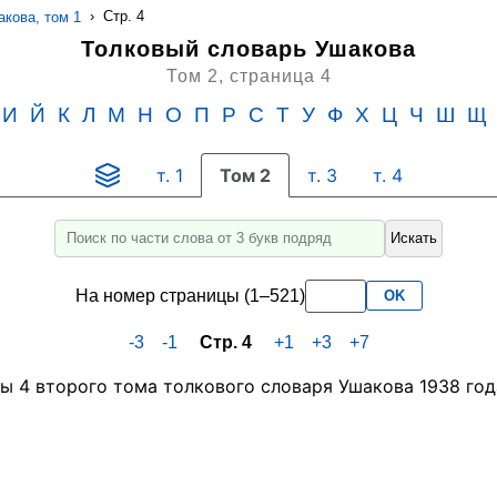
›
Стр. 4
кова, том 1
Толковый словарь Ушакова
Том 2,
страница 4
И
Й
К
Л
М
Н
О
П
Р
С
Т
У
Ф
Х
Ц
Ч
Ш
Щ
т. 1
Том 2
т. 3
т. 4
Искать
Введите
для
На номер страницы (1–521)
OK
поиска
слово
-3
-1
Стр. 4
+1
+3
+7
или
его
часть
не
менее
3