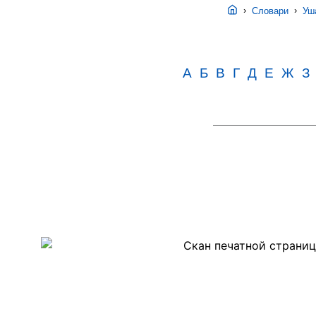
›
›
Словари
Уша
А
Б
В
Г
Д
Е
Ж
З
Скан
PDF-
страницы
4
второго