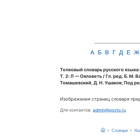
А
Б
В
Г
Д
Е
Ж
Толковый словарь русского языка: в
Т. 2: Л — Ояловеть / Гл. ред. Б. М. В
Томашевский, Д. Н. Ушаков; Под ред.
Изображения страниц словаря пред
Для контактов:
admin@povto.ru
›
›
Словари
Уша