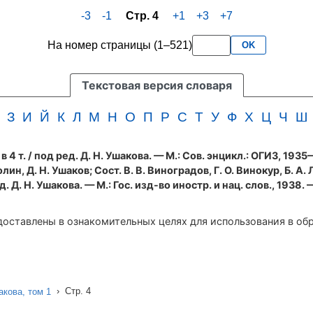
-3
-1
Стр. 4
+1
+3
+7
На номер страницы (1–521)
OK
Текстовая версия словаря
З
И
Й
К
Л
М
Н
О
П
Р
С
Т
У
Ф
Х
Ц
Ч
Ш
 4 т.
/ под ред. Д. Н. Ушакова. — М.: Сов. энцикл.: ОГИЗ, 193
олин, Д. Н. Ушаков; Сост. В. В. Виноградов, Г. О. Винокур, Б. А. 
 Д. Н. Ушакова. — М.: Гос. изд-во иностр. и нац. слов., 1938. 
оставлены в ознакомительных целях для использования в об
›
Стр. 4
кова, том 1