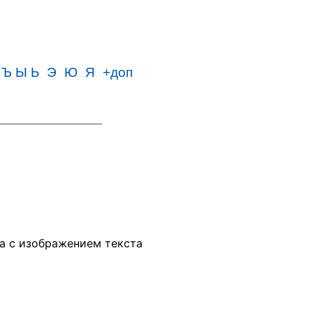
Ъ Ы Ь
Э
Ю
Я
+доп