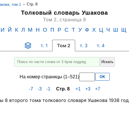
›
Стр. 8
кова, том 1
Толковый словарь Ушакова
Том 2,
страница 8
И
Й
К
Л
М
Н
О
П
Р
С
Т
У
Ф
Х
Ц
Ч
Ш
Щ
т. 1
Том 2
т. 3
т. 4
Искать
Введите
для
На номер страницы (1–521)
OK
поиска
слово
-7
-3
-1
Стр. 8
+1
+3
+7
или
его
часть
не
менее
3