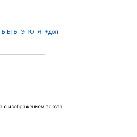
Ъ Ы Ь
Э
Ю
Я
+доп