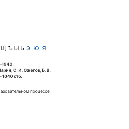
Щ
Ъ Ы Ь
Э
Ю
Я
5—1940.
Ларин, С. И. Ожегов, Б. В.
— 1040 стб.
разовательном процессе.