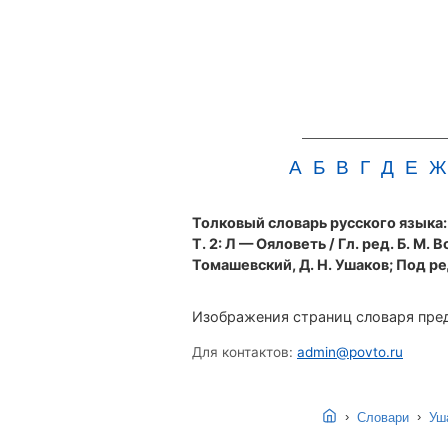
А
Б
В
Г
Д
Е
Ж
Толковый словарь русского языка: в
Т. 2: Л — Ояловеть / Гл. ред. Б. М. В
Томашевский, Д. Н. Ушаков; Под ред.
Изображения страниц словаря пред
Для контактов:
admin@povto.ru
›
›
Словари
Уша