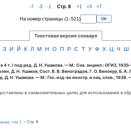
-7
-3
-1
Стр. 8
+1
+3
+7
На номер страницы (1–521)
OK
Текстовая версия словаря
З
И
Й
К
Л
М
Н
О
П
Р
С
Т
У
Ф
Х
Ц
Ч
Ш
 4 т.
/ под ред. Д. Н. Ушакова. — М.: Сов. энцикл.: ОГИЗ, 193
олин, Д. Н. Ушаков; Сост. В. В. Виноградов, Г. О. Винокур, Б. А. 
 Д. Н. Ушакова. — М.: Гос. изд-во иностр. и нац. слов., 1938. 
оставлены в ознакомительных целях для использования в об
›
Стр. 8
кова, том 1