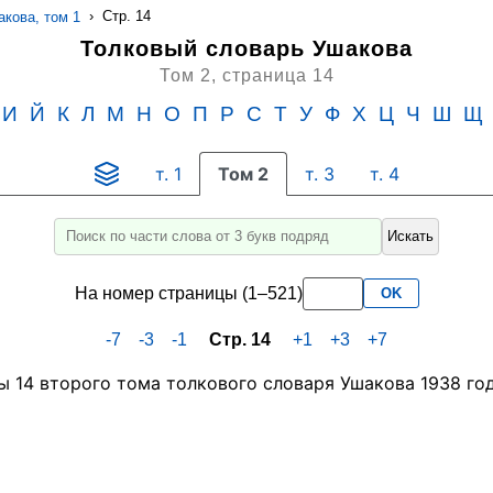
›
Стр. 14
кова, том 1
Толковый словарь Ушакова
Том 2,
страница 14
И
Й
К
Л
М
Н
О
П
Р
С
Т
У
Ф
Х
Ц
Ч
Ш
Щ
т. 1
Том 2
т. 3
т. 4
Искать
Введите
для
На номер страницы (1–521)
OK
поиска
слово
-7
-3
-1
Стр. 14
+1
+3
+7
или
его
часть
не
менее
3