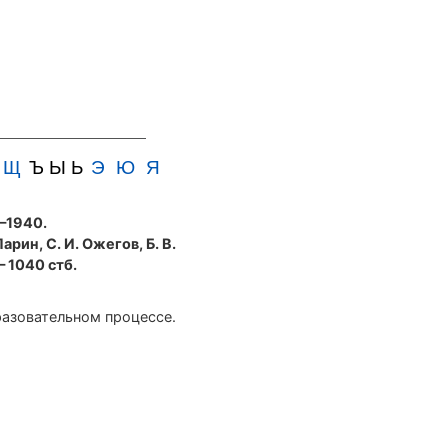
Щ
Ъ Ы Ь
Э
Ю
Я
5—1940.
Ларин, С. И. Ожегов, Б. В.
— 1040 стб.
разовательном процессе.