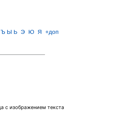
Ъ Ы Ь
Э
Ю
Я
+доп