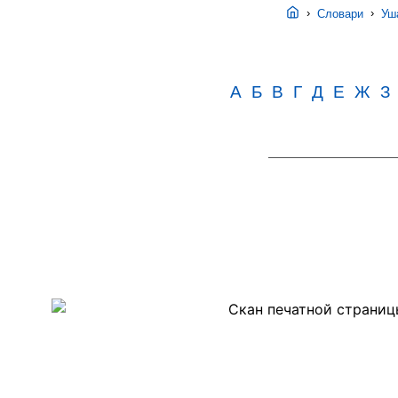
›
›
Словари
Уша
А
Б
В
Г
Д
Е
Ж
З
Скан
PDF-
страницы
14
второго