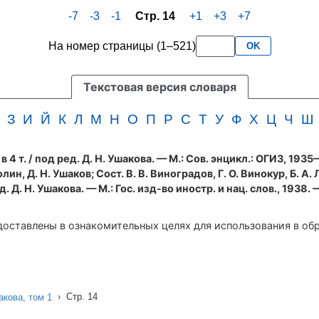
-7
-3
-1
Стр. 14
+1
+3
+7
На номер страницы (1–521)
OK
Текстовая версия словаря
З
И
Й
К
Л
М
Н
О
П
Р
С
Т
У
Ф
Х
Ц
Ч
Ш
 4 т.
/ под ред. Д. Н. Ушакова. — М.: Сов. энцикл.: ОГИЗ, 193
олин, Д. Н. Ушаков; Сост. В. В. Виноградов, Г. О. Винокур, Б. А. 
 Д. Н. Ушакова. — М.: Гос. изд-во иностр. и нац. слов., 1938. 
оставлены в ознакомительных целях для использования в об
›
Стр. 14
кова, том 1