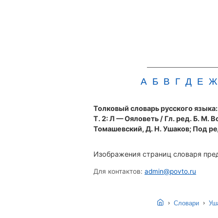
А
Б
В
Г
Д
Е
Ж
Толковый словарь русского языка: в
Т. 2: Л — Ояловеть / Гл. ред. Б. М. В
Томашевский, Д. Н. Ушаков; Под ред.
Изображения страниц словаря пред
Для контактов:
admin@povto.ru
›
›
Словари
Уша