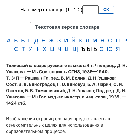
третьего
3
На номер страницы (1–712)
OK
тома
букв
словаря
подряд
Ушакова
Текстовая версия словаря
(1939
год)
А
Б
В
Г
Д
Е
Ж
З
И
Й
К
Л
М
Н
О
П
Р
С
Т
У
Ф
Х
Ц
Ч
Ш
Щ
Ъ Ы Ь
Э
Ю
Я
Толковый словарь русского языка: в 4 т.
/ под ред. Д. Н.
Ушакова. — М.: Сов. энцикл.: ОГИЗ, 1935—1940.
Т. 3: П — Ряшка. / Гл. ред. Б. М. Волин, Д. Н. Ушаков;
Сост. В. В. Виноградов, Г. О. Винокур, Б. А. Ларин, С. И.
Ожегов, Б. В. Томашевский, Д. Н. Ушаков; Под ред. Д. Н.
Ушакова. — М.: Гос. изд-во иностр. и нац. слов., 1939. —
1424 стб.
Изображения страниц словаря предоставлены в
ознакомительных целях для использования в
образовательном процессе.