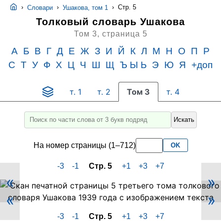
›
›
›
Стр. 5
Словари
Ушакова, том 1
Толковый словарь Ушакова
Том 3,
страница 5
А
Б
В
Г
Д
Е
Ж
З
И
Й
К
Л
М
Н
О
П
Р
С
Т
У
Ф
Х
Ц
Ч
Ш
Щ
Ъ Ы Ь
Э
Ю
Я
+доп
т. 1
т. 2
Том 3
т. 4
Искать
Введите
для
На номер страницы (1–712)
OK
поиска
слово
-3
-1
Стр. 5
+1
+3
+7
или
«
»
его
Скан
«
»
PDF-
часть
страницы
не
-3
-1
Стр. 5
+1
+3
+7
5
менее