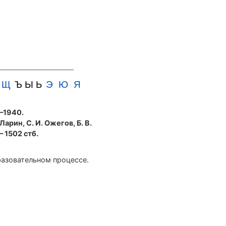
Щ
Ъ Ы Ь
Э
Ю
Я
5—1940.
 Ларин, С. И. Ожегов, Б. В.
— 1502 стб.
разовательном процессе.