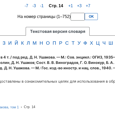
-7
-3
-1
Стр. 14
+1
+3
+7
На номер страницы (1–752)
OK
Текстовая версия словаря
З
И
Й
К
Л
М
Н
О
П
Р
С
Т
У
Ф
Х
Ц
Ч
Ш
 4 т.
/ под ред. Д. Н. Ушакова. — М.: Сов. энцикл.: ОГИЗ, 193
Волин, Д. Н. Ушаков; Сост. В. В. Виноградов, Г. О. Винокур, Б. А.
 Д. Н. Ушакова. — М.: Гос. изд-во иностр. и нац. слов., 1940. 
оставлены в ознакомительных целях для использования в об
›
Стр. 14
кова, том 1