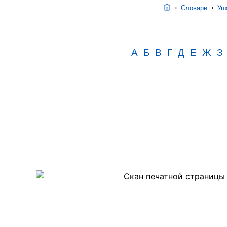
›
›
Словари
Уша
А
Б
В
Г
Д
Е
Ж
З
Скан
PDF-
страницы
14
четвертого