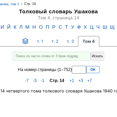
›
Стр. 14
кова, том 1
Толковый словарь Ушакова
Том 4,
страница 14
И
Й
К
Л
М
Н
О
П
Р
С
Т
У
Ф
Х
Ц
Ч
Ш
Щ
т. 1
т. 2
т. 3
Том 4
Искать
Введите
для
На номер страницы (1–752)
OK
поиска
слово
-7
-3
-1
Стр. 14
+1
+3
+7
или
его
часть
не
менее
3