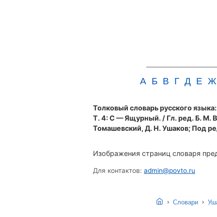
А
Б
В
Г
Д
Е
Ж
Толковый словарь русского языка: в
Т. 4: С — Ящурный. / Гл. ред. Б. М. 
Томашевский, Д. Н. Ушаков; Под ред.
Изображения страниц словаря пред
Для контактов:
admin@povto.ru
›
›
Словари
Уша