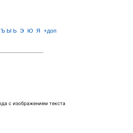
Ъ Ы Ь
Э
Ю
Я
+доп