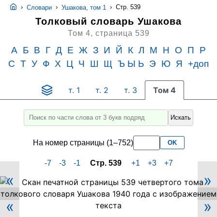
›
›
›
Стр. 539
Словари
Ушакова, том 1
Толковый словарь Ушакова
Том 4,
страница 539
А
Б
В
Г
Д
Е
Ж
З
И
Й
К
Л
М
Н
О
П
Р
С
Т
У
Ф
Х
Ц
Ч
Ш
Щ
Ъ Ы Ь
Э
Ю
Я
+доп
т. 1
т. 2
т. 3
Том 4
Искать
Введите
для
На номер страницы (1–752)
OK
поиска
слово
-7
-3
-1
Стр. 539
+1
+3
+7
или
«
»
его
Скан
PDF-
часть
«
»
страницы
не
539
менее