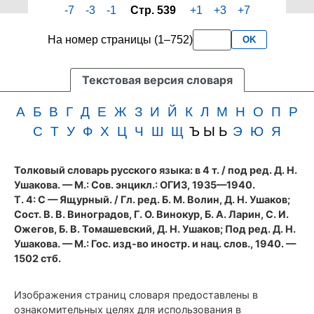
-7
-3
-1
Стр. 539
+1
+3
+7
четвертого
3
тома
букв
На номер страницы (1–752)
OK
словаря
подряд
Ушакова
(1940
Текстовая версия словаря
год)
А
Б
В
Г
Д
Е
Ж
З
И
Й
К
Л
М
Н
О
П
Р
С
Т
У
Ф
Х
Ц
Ч
Ш
Щ
Ъ Ы Ь
Э
Ю
Я
Толковый словарь русского языка: в 4 т.
/ под ред. Д. Н.
Ушакова. — М.: Сов. энцикл.: ОГИЗ, 1935—1940.
Т. 4: С — Ящурный. / Гл. ред. Б. М. Волин, Д. Н. Ушаков;
Сост. В. В. Виноградов, Г. О. Винокур, Б. А. Ларин, С. И.
Ожегов, Б. В. Томашевский, Д. Н. Ушаков; Под ред. Д. Н.
Ушакова. — М.: Гос. изд-во иностр. и нац. слов., 1940. —
1502 стб.
Изображения страниц словаря предоставлены в
ознакомительных целях для использования в