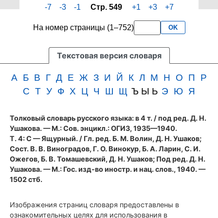
-7
-3
-1
Стр. 549
+1
+3
+7
четвертого
3
тома
букв
На номер страницы (1–752)
OK
словаря
подряд
Ушакова
(1940
Текстовая версия словаря
год)
А
Б
В
Г
Д
Е
Ж
З
И
Й
К
Л
М
Н
О
П
Р
С
Т
У
Ф
Х
Ц
Ч
Ш
Щ
Ъ Ы Ь
Э
Ю
Я
Толковый словарь русского языка: в 4 т.
/ под ред. Д. Н.
Ушакова. — М.: Сов. энцикл.: ОГИЗ, 1935—1940.
Т. 4: С — Ящурный. / Гл. ред. Б. М. Волин, Д. Н. Ушаков;
Сост. В. В. Виноградов, Г. О. Винокур, Б. А. Ларин, С. И.
Ожегов, Б. В. Томашевский, Д. Н. Ушаков; Под ред. Д. Н.
Ушакова. — М.: Гос. изд-во иностр. и нац. слов., 1940. —
1502 стб.
Изображения страниц словаря предоставлены в
ознакомительных целях для использования в