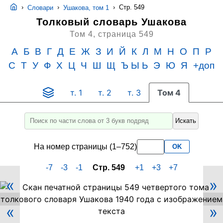
›
›
›
Стр. 549
Словари
Ушакова, том 1
Толковый словарь Ушакова
Том 4,
страница 549
А
Б
В
Г
Д
Е
Ж
З
И
Й
К
Л
М
Н
О
П
Р
С
Т
У
Ф
Х
Ц
Ч
Ш
Щ
Ъ Ы Ь
Э
Ю
Я
+доп
т. 1
т. 2
т. 3
Том 4
Искать
Введите
для
На номер страницы (1–752)
OK
поиска
слово
-7
-3
-1
Стр. 549
+1
+3
+7
или
«
»
его
Скан
PDF-
часть
«
»
страницы
не
549
менее