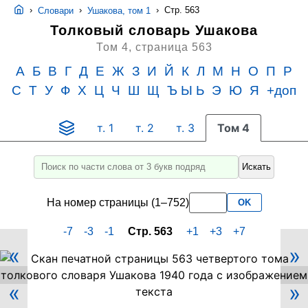
›
›
›
Стр. 563
Словари
Ушакова, том 1
Толковый словарь Ушакова
Том 4,
страница 563
А
Б
В
Г
Д
Е
Ж
З
И
Й
К
Л
М
Н
О
П
Р
С
Т
У
Ф
Х
Ц
Ч
Ш
Щ
Ъ Ы Ь
Э
Ю
Я
+доп
т. 1
т. 2
т. 3
Том 4
Искать
Введите
для
На номер страницы (1–752)
OK
поиска
слово
-7
-3
-1
Стр. 563
+1
+3
+7
или
«
»
его
Скан
PDF-
часть
«
»
страницы
не
563
менее