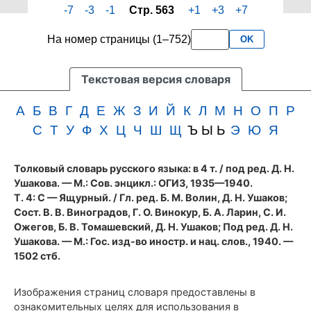
-7
-3
-1
Стр. 563
+1
+3
+7
четвертого
3
тома
букв
На номер страницы (1–752)
OK
словаря
подряд
Ушакова
(1940
Текстовая версия словаря
год)
А
Б
В
Г
Д
Е
Ж
З
И
Й
К
Л
М
Н
О
П
Р
С
Т
У
Ф
Х
Ц
Ч
Ш
Щ
Ъ Ы Ь
Э
Ю
Я
Толковый словарь русского языка: в 4 т.
/ под ред. Д. Н.
Ушакова. — М.: Сов. энцикл.: ОГИЗ, 1935—1940.
Т. 4: С — Ящурный. / Гл. ред. Б. М. Волин, Д. Н. Ушаков;
Сост. В. В. Виноградов, Г. О. Винокур, Б. А. Ларин, С. И.
Ожегов, Б. В. Томашевский, Д. Н. Ушаков; Под ред. Д. Н.
Ушакова. — М.: Гос. изд-во иностр. и нац. слов., 1940. —
1502 стб.
Изображения страниц словаря предоставлены в
ознакомительных целях для использования в