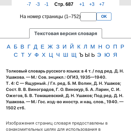
-7
-3
-1
Стр. 687
+1
+3
+7
четвертого
3
тома
букв
На номер страницы (1–752)
OK
словаря
подряд
Ушакова
(1940
Текстовая версия словаря
год)
А
Б
В
Г
Д
Е
Ж
З
И
Й
К
Л
М
Н
О
П
Р
С
Т
У
Ф
Х
Ц
Ч
Ш
Щ
Ъ Ы Ь
Э
Ю
Я
Толковый словарь русского языка: в 4 т.
/ под ред. Д. Н.
Ушакова. — М.: Сов. энцикл.: ОГИЗ, 1935—1940.
Т. 4: С — Ящурный. / Гл. ред. Б. М. Волин, Д. Н. Ушаков;
Сост. В. В. Виноградов, Г. О. Винокур, Б. А. Ларин, С. И.
Ожегов, Б. В. Томашевский, Д. Н. Ушаков; Под ред. Д. Н.
Ушакова. — М.: Гос. изд-во иностр. и нац. слов., 1940. —
1502 стб.
Изображения страниц словаря предоставлены в
ознакомительных целях для использования в