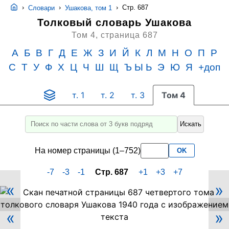
›
›
›
Стр. 687
Словари
Ушакова, том 1
Толковый словарь Ушакова
Том 4,
страница 687
А
Б
В
Г
Д
Е
Ж
З
И
Й
К
Л
М
Н
О
П
Р
С
Т
У
Ф
Х
Ц
Ч
Ш
Щ
Ъ Ы Ь
Э
Ю
Я
+доп
т. 1
т. 2
т. 3
Том 4
Искать
Введите
для
На номер страницы (1–752)
OK
поиска
слово
-7
-3
-1
Стр. 687
+1
+3
+7
или
«
»
его
Скан
PDF-
часть
«
»
страницы
не
687
менее