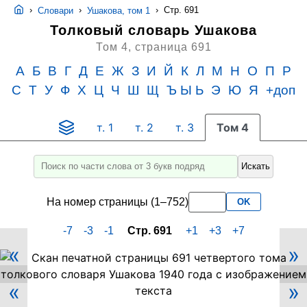
›
›
›
Стр. 691
Словари
Ушакова, том 1
Толковый словарь Ушакова
Том 4,
страница 691
А
Б
В
Г
Д
Е
Ж
З
И
Й
К
Л
М
Н
О
П
Р
С
Т
У
Ф
Х
Ц
Ч
Ш
Щ
Ъ Ы Ь
Э
Ю
Я
+доп
т. 1
т. 2
т. 3
Том 4
Искать
Введите
для
На номер страницы (1–752)
OK
поиска
слово
-7
-3
-1
Стр. 691
+1
+3
+7
или
«
»
его
Скан
PDF-
часть
«
»
страницы
не
691
менее