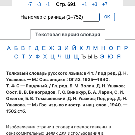
-7
-3
-1
Стр. 691
+1
+3
+7
четвертого
3
тома
букв
На номер страницы (1–752)
OK
словаря
подряд
Ушакова
(1940
Текстовая версия словаря
год)
А
Б
В
Г
Д
Е
Ж
З
И
Й
К
Л
М
Н
О
П
Р
С
Т
У
Ф
Х
Ц
Ч
Ш
Щ
Ъ Ы Ь
Э
Ю
Я
Толковый словарь русского языка: в 4 т.
/ под ред. Д. Н.
Ушакова. — М.: Сов. энцикл.: ОГИЗ, 1935—1940.
Т. 4: С — Ящурный. / Гл. ред. Б. М. Волин, Д. Н. Ушаков;
Сост. В. В. Виноградов, Г. О. Винокур, Б. А. Ларин, С. И.
Ожегов, Б. В. Томашевский, Д. Н. Ушаков; Под ред. Д. Н.
Ушакова. — М.: Гос. изд-во иностр. и нац. слов., 1940. —
1502 стб.
Изображения страниц словаря предоставлены в
ознакомительных целях для использования в