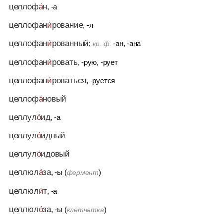
целлоф
а́
н
, -а
целлофан
и́
рование
, -я
целлофан
и́
рованный
;
-ан, -ана
кр. ф.
целлофан
и́
ровать
, -рую, -рует
целлофан
и́
роваться
, -руется
целлоф
а́
новый
целлул
о́
ид
, -а
целлул
о́
идный
целлул
о́
идовый
целлюл
а́
за
, -ы (
)
фермент
целлюл
и́
т
, -а
целлюл
о́
за
, -ы (
)
клетчатка