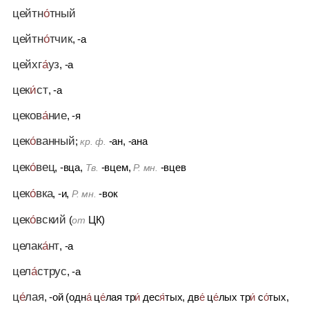
цейтн
о́
тный
цейтн
о́
тчик
, -а
цейхг
а́
уз
, -а
цек
и́
ст
, -а
цеков
а́
ние
, -я
цек
о́
ванный
;
-ан, -ана
кр. ф.
цек
о́
вец
, -вца,
-вцем,
-вцев
Тв.
Р. мн.
цек
о́
вка
, -и,
-вок
Р. мн.
цек
о́
вский
(
ЦК)
от
целак
а́
нт
, -а
цел
а́
струс
, -а
ц
е́
лая
, -ой (одн
а́
ц
е́
лая тр
и́
дес
я́
тых, дв
е́
ц
е́
лых тр
и́
с
о́
тых,