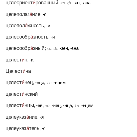
целеориент
и́
рованный
;
-ан, -ана
кр. ф.
целеполаг
а́
ние
, -я
целепол
о́
жность
, -и
целесообр
а́
зность
, -и
целесообр
а́
зный
;
-зен, -зна
кр. ф.
целест
и́
н
, -а
Целест
и́
на
целест
и́
нец
, -нца,
-нцем
Тв.
целест
и́
нский
целест
и́
нцы
, -ев,
-нец, -нца,
-нцем
ед.
Тв.
целеуказ
а́
ние
, -я
целеуказ
а́
тель
, -я