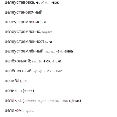
целеустав
о́
вка
, -и,
-вок
Р. мн.
целеустан
о́
вочный
целеустремл
е́
ние
, -я
целеустремлённо
,
нареч.
целеустремлённость
, -и
целеустремлённый
;
-ён, -ённа
кр. ф.
целёхонький
;
-нек, -нька
кр. ф.
целёшенький
;
-нек, -нька
кр. ф.
целиб
а́
т
, -а
ц
е́
лик
, -а (
)
воен.
цел
и́
к
, -
а́
(
ц
е́
лик)
целина; горн.; то же, что
целик
о́
м
,
нареч.