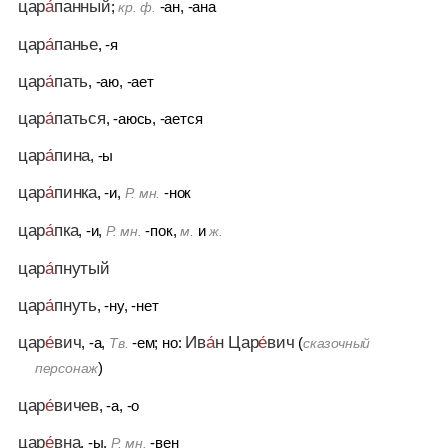
цар
а́
панный
;
-ан, -ана
кр. ф.
цар
а́
панье
, -я
цар
а́
пать
, -аю, -ает
цар
а́
паться
, -аюсь, -ается
цар
а́
пина
, -ы
цар
а́
пинка
, -и,
-нок
Р. мн.
цар
а́
пка
, -и,
-пок,
и
Р. мн.
м.
ж.
цар
а́
пнутый
цар
а́
пнуть
, -ну, -нет
цар
е́
вич
Ив
а́
н Цар
е́
вич
, -а,
-ем; но:
(
Тв.
сказочный
)
персонаж
цар
е́
вичев
, -а, -о
цар
е́
вна
, -ы,
-вен
Р. мн.