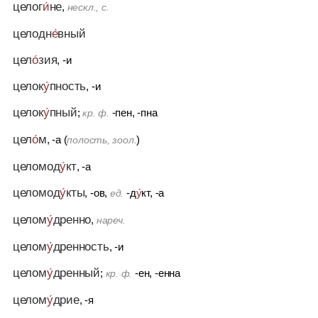
целог
и́
не
,
нескл., с.
целодн
е́
вный
цел
о́
зия
, -и
целок
у́
пность
, -и
целок
у́
пный
;
-пен, -пна
кр. ф.
цел
о́
м
, -а (
)
полость, зоол.
целомод
у́
кт
, -а
целомод
у́
кты
, -ов,
-д
у́
кт, -а
ед.
целом
у́
дренно
,
нареч.
целом
у́
дренность
, -и
целом
у́
дренный
;
-ен, -енна
кр. ф.
целом
у́
дрие
, -я