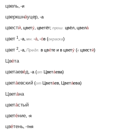
цвель
, -и
цверкшн
а́
уцер
, -а
цвест
и́
, цвет
у́
, цветёт;
цвёл, цвел
а́
прош.
1
цвет
, -а,
-
а́
, -
о́
в (
)
мн.
окраска
2
цвет
, -а,
в цв
е́
те
и
в цвет
у́
(
цвест
и́
)
Предл.
к
Цв
е́
та
цветаев
е́
д
, -а (
Цвет
а́
ева)
от
цвет
а́
евский
(
Цвет
а́
ев, Цвет
а́
ева)
от
Цвет
а́
на
цвет
а́
стый
цвет
е́
ние
, -я
цв
е́
тень
, -тня