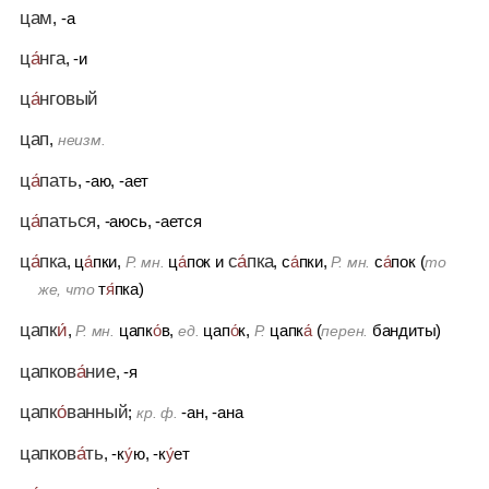
цам
, -а
ц
а́
нга
, -и
ц
а́
нговый
цап
,
неизм.
ц
а́
пать
, -аю, -ает
ц
а́
паться
, -аюсь, -ается
ц
а́
пка
с
а́
пка
, ц
а́
пки,
ц
а́
пок
и
, с
а́
пки,
с
а́
пок (
Р. мн.
Р. мн.
то
т
я́
пка)
же, что
цапк
и́
,
цапк
о́
в,
цап
о́
к,
цапк
а́
(
бандиты)
Р. мн.
ед.
Р.
перен.
цапков
а́
ние
, -я
цапк
о́
ванный
;
-ан, -ана
кр. ф.
цапков
а́
ть
, -к
у́
ю, -к
у́
ет