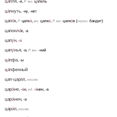
ц
а́
пля
, -и,
ц
а́
пель
Р. мн.
ц
а́
пнуть
, -ну, -нет
цап
о́
к
,
цапк
а́
,
цапк
и́
,
цапк
о́
в (
бандит)
Р.
мн.
Р. мн.
перен.
цапонл
а́
к
, -а
цап
у́
н
, -
а́
цап
у́
нья
, -и,
-ний
Р. мн.
ц
а́
пфа
, -ы
ц
а́
пфенный
цап-цар
а́
п
,
неизм.
цар
а́
не
, -
а́
н,
-
а́
нин, -а
ед.
цар
а́
нин
, -а
цар
а́
п
,
неизм.