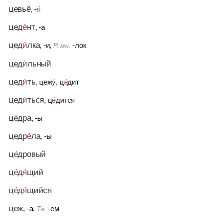
цевьё
, -
я́
цед
е́
нт
, -а
цед
и́
лка
, -и,
-лок
Р. мн.
цед
и́
льный
цед
и́
ть
, цеж
у́
, ц
е́
дит
цед
и́
ться
, ц
е́
дится
ц
е́
дра
, -ы
цедр
е́
ла
, -ы
ц
е́
дровый
ц
е́
д
я́
щий
ц
е́
д
я́
щийся
цеж
, -а,
-ем
Тв.