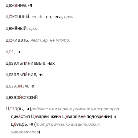
цеж
е́
ние
, -я
ц
е́
женный
;
-ен, -ена,
кр. ф.
прич.
цежёный
,
прил.
ц
е́
живать
,
наст. вр. не употр.
ц
е́
з
, -а
цезальп
и́
ниевые
, -ых
цезальп
и́
ния
, -и
цезар
и́
зм
, -а
цезар
и́
стский
Ц
е́
зарь
, -я (
родовое имя первых римских императоров:
дин
а́
стия Ц
е́
зарей; жен
а́
Ц
е́
заря вн
е́
подозр
е́
ний)
и
ц
е́
зарь
, -я (
титул римскихи византийских
)
императоров