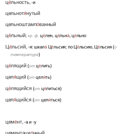
ц
е́
льность
, -и
цельнот
я́
нутый
цельноштамп
о́
ванный
ц
е́
льный
;
ц
е́
лен, ц
е́
льн
а́
, ц
е́
льно
кр. ф.
Ц
е́
льсий
, -я: шкал
а́
Ц
е́
льсия; по Ц
е́
льсию, Ц
е́
льсия (
о
)
температуре
ц
е́
лящий
(
ц
е́
лить)
от
цел
я́
щий
(
цел
и́
ть)
от
ц
е́
лящийся
(
ц
е́
литься)
от
цел
я́
щийся
(
цел
и́
ться)
от
цем
е́
нт
, -а
и
-у
цементаци
о́
нный