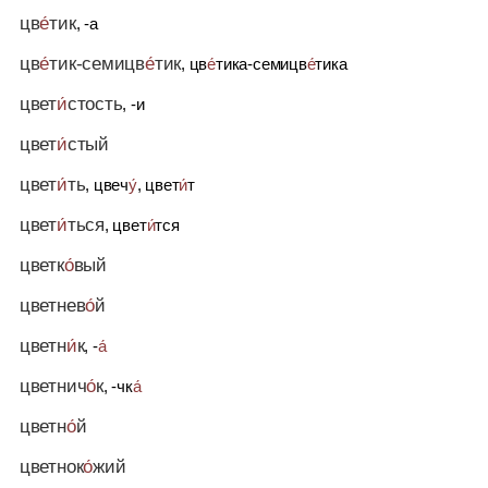
цв
е́
тик
, -а
цв
е́
тик-семицв
е́
тик
, цв
е́
тика-семицв
е́
тика
цвет
и́
стость
, -и
цвет
и́
стый
цвет
и́
ть
, цвеч
у́
, цвет
и́
т
цвет
и́
ться
, цвет
и́
тся
цветк
о́
вый
цветнев
о́
й
цветн
и́
к
, -
а́
цветнич
о́
к
, -чк
а́
цветн
о́
й
цветнок
о́
жий