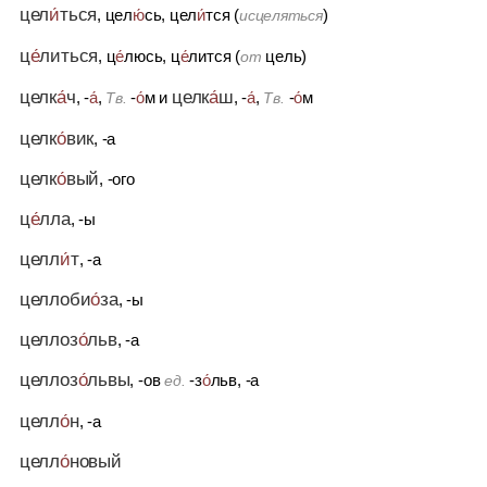
цел
и́
ться
, цел
ю́
сь, цел
и́
тся (
)
исцеляться
ц
е́
литься
, ц
е́
люсь, ц
е́
лится (
цель)
от
целк
а́
ч
целк
а́
ш
, -
а́
,
-
о́
м
и
, -
а́
,
-
о́
м
Тв.
Тв.
целк
о́
вик
, -а
целк
о́
вый
, -ого
ц
е́
лла
, -ы
целл
и́
т
, -а
целлоби
о́
за
, -ы
целлоз
о́
льв
, -а
целлоз
о́
львы
, -ов
-з
о́
льв, -а
ед.
целл
о́
н
, -а
целл
о́
новый