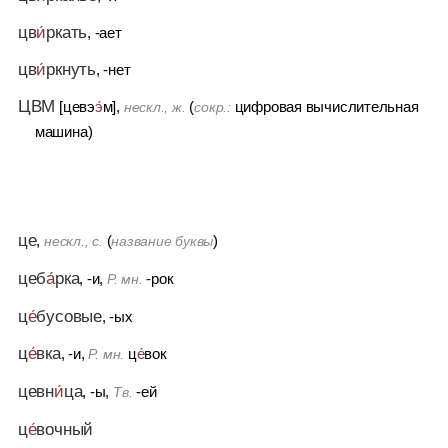
цв
и́
ркать
, -ает
цв
и́
ркнуть
, -нет
ЦВМ
[цевэ
э́
м],
(
цифровая вычислительная
нескл., ж.
сокр.:
машина)
це
,
(
)
нескл., с.
название буквы
цеб
а́
рка
, -и,
-рок
Р. мн.
ц
е́
бусовые
, -ых
ц
е́
вка
, -и,
ц
е́
вок
Р. мн.
цевн
и́
ца
, -ы,
-ей
Тв.
ц
е́
вочный