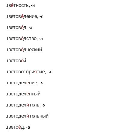
цв
е́
тность
, -и
цветов
е́
дение
, -я
цветов
о́
д
, -а
цветов
о́
дство
, -а
цветов
о́
дческий
цветов
о́
й
цветовоспри
я́
тие
, -я
цветодел
е́
ние
, -я
цветодел
е́
нный
цветодел
и́
тель
, -я
цветодел
и́
тельный
цвето
е́
д
, -а