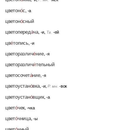
цветон
о́
с
, -а
цветон
о́
сный
цветоперед
а́
ча
, -и,
-ей
Тв.
цв
е́
топись
, -и
цветоразлич
е́
ние
, -я
цветоразлич
и́
тельный
цветосочет
а́
ние
, -я
цветоустан
о́
вка
, -и,
-вок
Р. мн.
цветоустан
о́
вщик
, -а
цвет
о́
чек
, -чка
цвет
о́
чница
, -ы
цвет
о́
чный