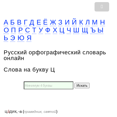
А
Б
В
Г
Д
Е
Ё
Ж
З
И
Й
К
Л
М
Н
О
П
Р
С
Т
У
Ф
Х
Ц
Ч
Ш
Щ
Ъ Ы
Ь
Э
Ю
Я
Русский орфографический словарь
онлайн
Слова на букву Ц
Искать
ц
а́
дик
, -а (
)
праведник, святой