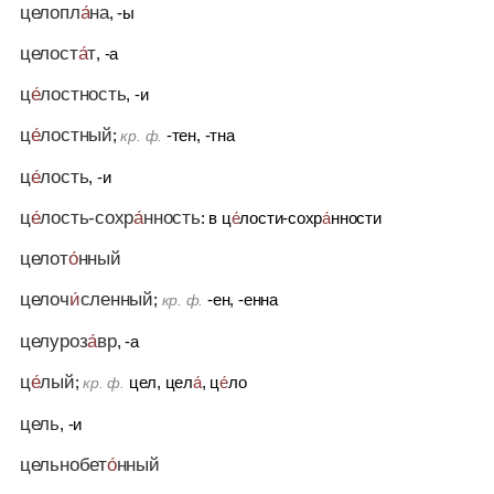
целопл
а́
на
, -ы
целост
а́
т
, -а
ц
е́
лостность
, -и
ц
е́
лостный
;
-тен, -тна
кр. ф.
ц
е́
лость
, -и
ц
е́
лость-сохр
а́
нность
: в ц
е́
лости-сохр
а́
нности
целот
о́
нный
целоч
и́
сленный
;
-ен, -енна
кр. ф.
целуроз
а́
вр
, -а
ц
е́
лый
;
цел, цел
а́
, ц
е́
ло
кр. ф.
цель
, -и
цельнобет
о́
нный