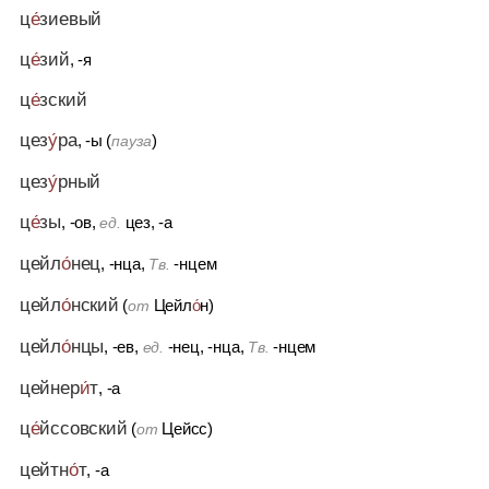
ц
е́
зиевый
ц
е́
зий
, -я
ц
е́
зский
цез
у́
ра
, -ы (
)
пауза
цез
у́
рный
ц
е́
зы
, -ов,
цез, -а
ед.
цейл
о́
нец
, -нца,
-нцем
Тв.
цейл
о́
нский
(
Цейл
о́
н)
от
цейл
о́
нцы
, -ев,
-нец, -нца,
-нцем
ед.
Тв.
цейнер
и́
т
, -а
ц
е́
йссовский
(
Цейсс)
от
цейтн
о́
т
, -а