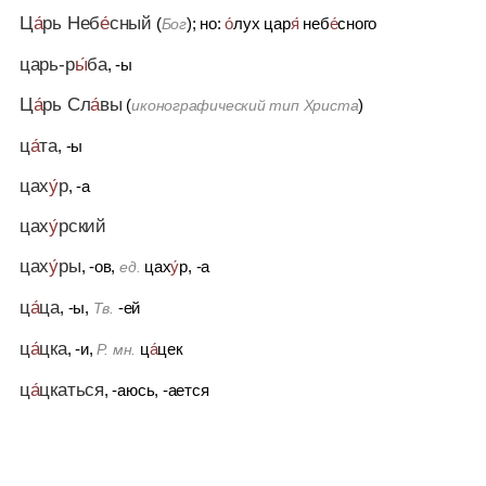
Ц
а́
рь Неб
е́
сный
(
); но:
о́
лух цар
я́
неб
е́
сного
Бог
царь-р
ы́
ба
, -ы
Ц
а́
рь Сл
а́
вы
(
)
иконографический тип Христа
ц
а́
та
, -ы
цах
у́
р
, -а
цах
у́
рский
цах
у́
ры
, -ов,
цах
у́
р, -а
ед.
ц
а́
ца
, -ы,
-ей
Тв.
ц
а́
цка
, -и,
ц
а́
цек
Р. мн.
ц
а́
цкаться
, -аюсь, -ается