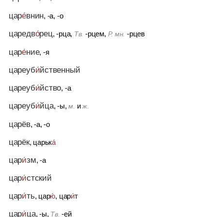
цар
е́
внин
, -а, -о
царедв
о́
рец
, -рца,
-рцем,
-рцев
Тв.
Р. мн.
цар
е́
ние
, -я
цареуб
и́
йственный
цареуб
и́
йство
, -а
цареуб
и́
йца
, -ы,
и
м.
ж.
царёв
, -а, -о
царёк
, царьк
а́
цар
и́
зм
, -а
цар
и́
стский
цар
и́
ть
, цар
ю́
, цар
и́
т
цар
и́
ца
, -ы,
-ей
Тв.