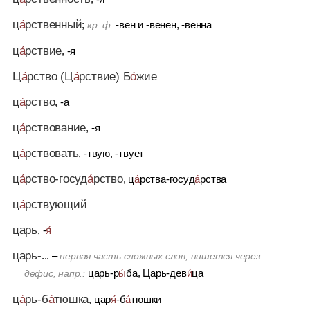
ц
а́
рственный
;
-вен
и
-венен, -венна
кр. ф.
ц
а́
рствие
, -я
Ц
а́
рство (Ц
а́
рствие) Б
о́
жие
ц
а́
рство
, -а
ц
а́
рствование
, -я
ц
а́
рствовать
, -твую, -твует
ц
а́
рство-госуд
а́
рство
, ц
а́
рства-госуд
а́
рства
ц
а́
рствующий
царь
, -
я́
царь-
... –
первая часть сложных слов, пишется через
царь-р
ы́
ба, Царь-дев
и́
ца
дефис, напр.:
ц
а́
рь-б
а́
тюшка
, цар
я́
-б
а́
тюшки