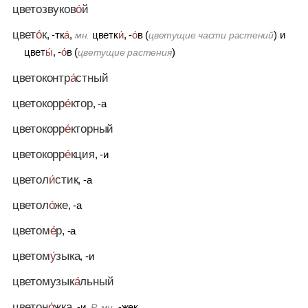
цветозвуков
о́
й
цвет
о́
к
, -тк
а́
,
цветк
и́
, -
о́
в (
)
и
мн.
цветущие части растений
цвет
ы́
, -
о́
в (
)
цветущие растения
цветоконтр
а́
стный
цветокорр
е́
ктор
, -а
цветокорр
е́
кторный
цветокорр
е́
кция
, -и
цветол
и́
стик
, -а
цветол
о́
же
, -а
цветом
е́
р
, -а
цветом
у́
зыка
, -и
цветомузык
а́
льный
цветон
о́
жка
, -и,
-жек
Р. мн.