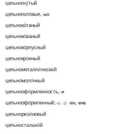
цельногн
у́
тый
цельногол
о́
вые
, -ых
цельнок
а́
таный
цельнок
о́
ваный
цельнок
о́
рпусный
цельнокр
о́
еный
цельнометалл
и́
ческий
цельномол
о́
чный
цельнооф
о́
рмленность
, -и
цельнооф
о́
рмленный
;
-ен, -ена
кр. ф.
цельнорез
и́
новый
цельностальн
о́
й