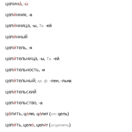
целин
а́
, -
ы́
цел
и́
нник
, -а
цел
и́
нница
, -ы,
-ей
Тв.
цел
и́
нный
цел
и́
тель
, -я
цел
и́
тельница
, -ы,
-ей
Тв.
цел
и́
тельность
, -и
цел
и́
тельный
;
-лен, -льна
кр. ф.
цел
и́
тельский
цел
и́
тельство
, -а
ц
е́
лить
, ц
е́
лю, ц
е́
лит (
цель)
от
цел
и́
ть
, цел
ю́
, цел
и́
т (
)
исцелять