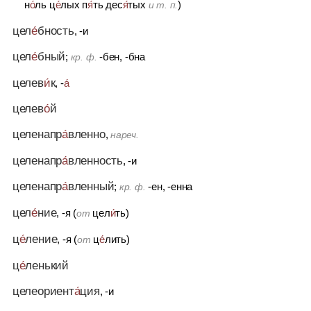
н
о́
ль ц
е́
лых п
я́
ть дес
я́
тых
)
и т. п.
цел
е́
бность
, -и
цел
е́
бный
;
-бен, -бна
кр. ф.
целев
и́
к
, -
а́
целев
о́
й
целенапр
а́
вленно
,
нареч.
целенапр
а́
вленность
, -и
целенапр
а́
вленный
;
-ен, -енна
кр. ф.
цел
е́
ние
, -я (
цел
и́
ть)
от
ц
е́
ление
, -я (
ц
е́
лить)
от
ц
е́
ленький
целеориент
а́
ция
, -и