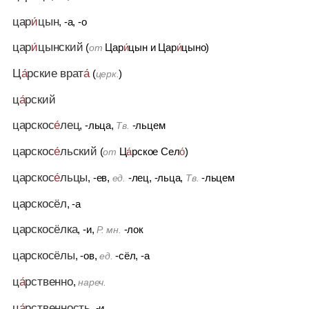
цар
и́
цын
, -а, -о
цар
и́
цынский
(
Цар
и́
цын
и
Цар
и́
цыно)
от
Ц
а́
рские врат
а́
(
)
церк.
ц
а́
рский
царскос
е́
лец
, -льца,
-льцем
Тв.
царскос
е́
льский
(
Ц
а́
рское Сел
о́
)
от
царскос
е́
льцы
, -ев,
-лец, -льца,
-льцем
ед.
Тв.
царскосёл
, -а
царскосёлка
, -и,
-лок
Р. мн.
царскосёлы
, -ов,
-сёл, -а
ед.
ц
а́
рственно
,
нареч.
ц
а́
рственность
, -и