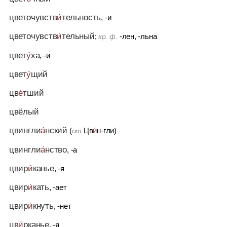
цветочувств
и́
тельность
, -и
цветочувств
и́
тельный
;
-лен, -льна
кр. ф.
цвет
у́
ха
, -и
цвет
у́
щий
цв
е́
тший
цвёлый
цвингли
а́
нский
(
Цв
и́
н-гли)
от
цвингли
а́
нство
, -а
цвир
и́
канье
, -я
цвир
и́
кать
, -ает
цвир
и́
кнуть
, -нет
цв
и́
рканье
, -я