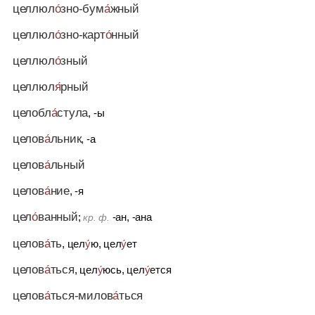
целлюл
о́
зно-бум
а́
жный
целлюл
о́
зно-карт
о́
нный
целлюл
о́
зный
целлюл
я́
рный
целобл
а́
стула
, -ы
целов
а́
льник
, -а
целов
а́
льный
целов
а́
ние
, -я
цел
о́
ванный
;
-ан, -ана
кр. ф.
целов
а́
ть
, цел
у́
ю, цел
у́
ет
целов
а́
ться
, цел
у́
юсь, цел
у́
ется
целов
а́
ться-милов
а́
ться