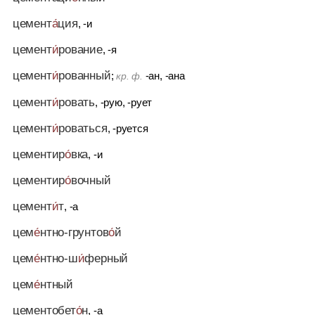
цемент
а́
ция
, -и
цемент
и́
рование
, -я
цемент
и́
рованный
;
-ан, -ана
кр. ф.
цемент
и́
ровать
, -рую, -рует
цемент
и́
роваться
, -руется
цементир
о́
вка
, -и
цементир
о́
вочный
цемент
и́
т
, -а
цем
е́
нтно-грунтов
о́
й
цем
е́
нтно-ш
и́
ферный
цем
е́
нтный
цементобет
о́
н
, -а