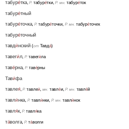
табур
е́
тка
,
табур
е́
тки,
табур
е́
ток
Р.
Р. мн.
табур
е́
тный
табур
е́
точка
,
табур
е́
точки,
табур
е́
точек
Р.
Р. мн.
табур
е́
точный
тавд
и́
нский
(
Тавд
а́
)
от
тавег
и́
л
,
тавег
и́
ла
Р.
тав
е́
рна
,
тав
е́
рны
Р.
Тав
и́
фа
тавле
я́
,
тавле
и́
,
тавл
е́
и,
тавл
е́
й
Р.
мн.
Р. мн.
тавл
и́
нка
,
тавл
и́
нки,
тавл
и́
нок
Р.
Р. мн.
тавл
я́
к
,
тавл
я́
ка
Р.
т
а́
волга
,
т
а́
волги
Р.