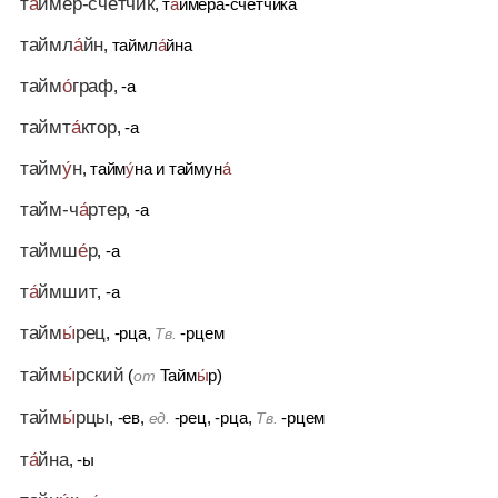
т
а́
ймер-счётчик
, т
а́
ймера-счётчика
таймл
а́
йн
, таймл
а́
йна
тайм
о́
граф
, -а
таймт
а́
ктор
, -а
тайм
у́
н
, тайм
у́
на
и
таймун
а́
тайм-ч
а́
ртер
, -а
таймш
е́
р
, -а
т
а́
ймшит
, -а
тайм
ы́
рец
, -рца,
-рцем
Тв.
тайм
ы́
рский
(
Тайм
ы́
р)
от
тайм
ы́
рцы
, -ев,
-рец, -рца,
-рцем
ед.
Тв.
т
а́
йна
, -ы