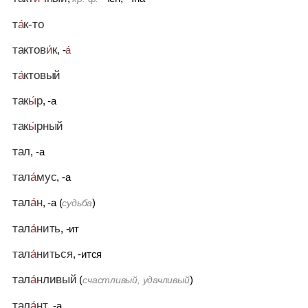
т
а́
к-то
тактов
и́
к
, -
а́
т
а́
ктовый
так
ы́
р
, -а
так
ы́
рный
тал
, -а
тал
а́
мус
, -а
тал
а́
н
, -а (
)
судьба
тал
а́
нить
, -ит
тал
а́
ниться
, -ится
тал
а́
нливый
(
)
счастливый, удачливый
тал
а́
нт
, -а