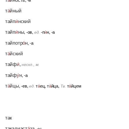
, -и
т
а́
йный
тайп
и́
нский
тайп
и́
ны
, -ов,
-п
и́
н, -а
ед.
тайпотр
о́
н
, -а
т
а́
йский
тайф
и́
,
нескл., м.
тайф
у́
н
, -а
т
а́
йцы
, -ев,
т
а́
ец, т
а́
йца,
т
а́
йцем
ед.
Тв.
так
такадиаст
а́
за
, -ы