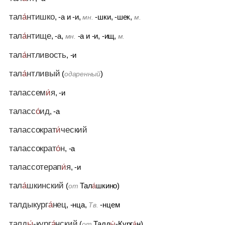
тал
а́
нтишко
, -а
и
-и,
-шки, -шек,
мн.
м.
тал
а́
нтище
, -а,
-а
и
-и, -ищ,
мн.
м.
тал
а́
нтливость
, -и
тал
а́
нтливый
(
)
одаренный
талассем
и́
я
, -и
таласс
о́
ид
, -а
талассократ
и́
ческий
талассократ
о́
н
, -а
талассотерап
и́
я
, -и
тал
а́
шкинский
(
Тал
а́
шкино)
от
талдыкург
а́
нец
, -нца,
-нцем
Тв.
талд
ы́
-кург
а́
нский
(
Талд
ы́
-Кург
а́
н)
от