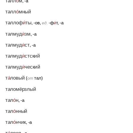
талл
о́
м
, -а
талл
о́
мный
таллоф
и́
ты
, -ов,
-ф
и́
т, -а
ед.
талмуд
и́
зм
, -а
талмуд
и́
ст
, -а
талмуд
и́
стский
талмуд
и́
ческий
т
а́
ловый
(
тал)
от
таломёрзлый
тал
о́
н
, -а
тал
о́
нный
тал
о́
нчик
, -а
т
а́
лреп