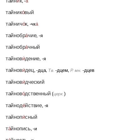
тайн
и́
к
, -
а́
тайник
о́
вый
тайнич
о́
к
, -чк
а́
тайнобр
а́
чие
, -я
тайнобр
а́
чный
тайнов
и́
дение
, -я
тайнов
и́
дец
, -дца,
-дцем,
-дцев
Тв.
Р. мн.
тайнов
и́
дческий
тайнов
о́
дственный
(
)
церк.
тайнод
е́
йствие
, -я
тайноп
и́
сный
т
а́
йнопись
, -и
т
а́
йность