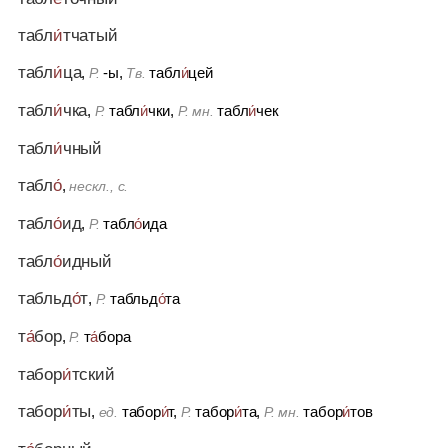
табл
и́
тчатый
табл
и́
ца
,
-ы,
табл
и́
цей
Р.
Тв.
табл
и́
чка
,
табл
и́
чки,
табл
и́
чек
Р.
Р. мн.
табл
и́
чный
табл
о́
,
нескл., с.
табл
о́
ид
,
табл
о́
ида
Р.
табл
о́
идный
табльд
о́
т
,
табльд
о́
та
Р.
т
а́
бор
,
т
а́
бора
Р.
табор
и́
тский
табор
и́
ты
,
табор
и́
т,
табор
и́
та,
табор
и́
тов
ед.
Р.
Р. мн.