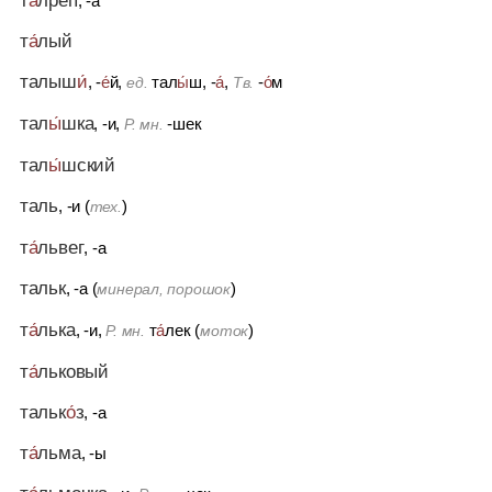
, -а
т
а́
лый
талыш
и́
, -
е́
й,
тал
ы́
ш, -
а́
,
-
о́
м
ед.
Тв.
тал
ы́
шка
, -и,
-шек
Р. мн.
тал
ы́
шский
таль
, -и (
)
тех.
т
а́
львег
, -а
тальк
, -а (
)
минерал, порошок
т
а́
лька
, -и,
т
а́
лек (
)
Р. мн.
моток
т
а́
льковый
тальк
о́
з
, -а
т
а́
льма
, -ы