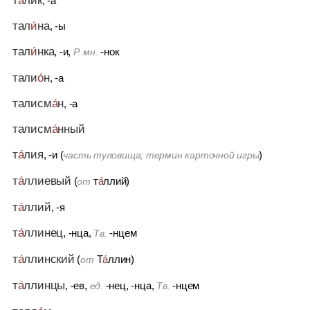
, -а
тал
и́
на
, -ы
тал
и́
нка
, -и,
-нок
Р. мн.
тали
о́
н
, -а
талисм
а́
н
, -а
талисм
а́
нный
т
а́
лия
, -и (
)
часть туловища; термин карточной игры
т
а́
ллиевый
(
т
а́
ллий)
от
т
а́
ллий
, -я
т
а́
ллинец
, -нца,
-нцем
Тв.
т
а́
ллинский
(
Т
а́
ллин)
от
т
а́
ллинцы
, -ев,
-нец, -нца,
-нцем
ед.
Тв.