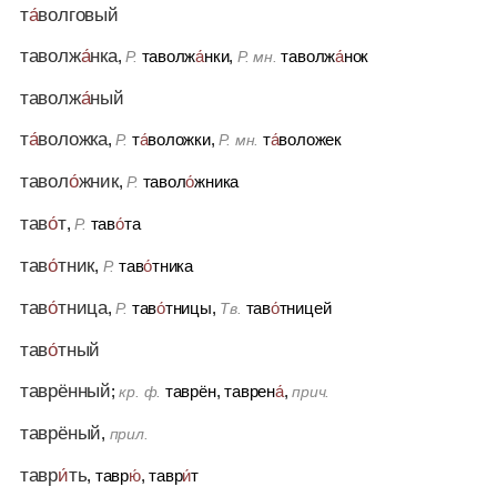
т
а́
волговый
таволж
а́
нка
,
таволж
а́
нки,
таволж
а́
нок
Р.
Р. мн.
таволж
а́
ный
т
а́
воложка
,
т
а́
воложки,
т
а́
воложек
Р.
Р. мн.
тавол
о́
жник
,
тавол
о́
жника
Р.
тав
о́
т
,
тав
о́
та
Р.
тав
о́
тник
,
тав
о́
тника
Р.
тав
о́
тница
,
тав
о́
тницы,
тав
о́
тницей
Р.
Тв.
тав
о́
тный
таврённый
;
таврён, таврен
а́
,
кр. ф.
прич.
таврёный
,
прил.
тавр
и́
ть
, тавр
ю́
, тавр
и́
т