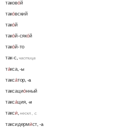
таков
о́
й
так
о́
вский
так
о́
й
так
о́
й-сяк
о́
й
так
о́
й-то
так-с
,
частица
т
а́
кса
, -ы
такс
а́
тор
, -а
таксаци
о́
нный
такс
а́
ция
, -и
такс
и́
,
нескл., с.
таксидерм
и́
ст
, -а