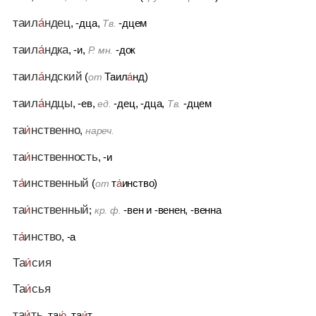
таил
а́
ндец
, -дца,
-дцем
Тв.
таил
а́
ндка
, -и,
-док
Р. мн.
таил
а́
ндский
(
Таил
а́
нд)
от
таил
а́
ндцы
, -ев,
-дец, -дца,
-дцем
ед.
Тв.
та
и́
нственно
,
нареч.
та
и́
нственность
, -и
т
а́
инственный
(
т
а́
инство)
от
та
и́
нственный
;
-вен
и
-венен, -венна
кр. ф.
т
а́
инство
, -а
Та
и́
сия
Та
и́
сья
та
и́
ть
, та
ю́
, та
и́
т