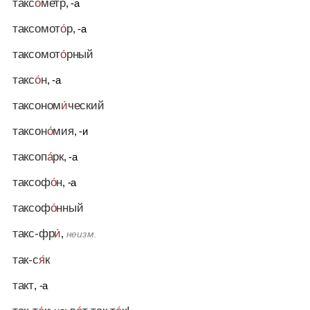
такс
о́
метр
, -а
таксомот
о́
р
, -а
таксомот
о́
рный
такс
о́
н
, -а
таксоном
и́
ческий
таксон
о́
мия
, -и
таксоп
а́
рк
, -а
таксоф
о́
н
, -а
таксоф
о́
нный
такс-фр
и́
,
неизм.
так-с
я́
к
такт
, -а