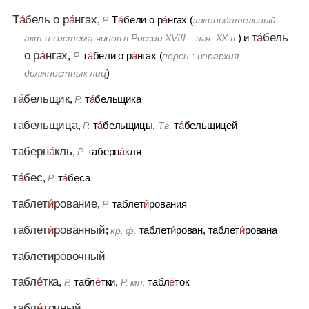
Т
а́
бель о р
а́
нгах
,
Т
а́
бели о р
а́
нгах (
Р.
законодательный
т
а́
бель
)
и
акт
и
система чинов в России XVIII – нач. XX в.
о р
а́
нгах
,
т
а́
бели о р
а́
нгах (
Р.
перен.: иерархия
)
должностных лиц
т
а́
бельщик
,
т
а́
бельщика
Р.
т
а́
бельщица
,
т
а́
бельщицы,
т
а́
бельщицей
Р.
Тв.
таберн
а́
кль
,
таберн
а́
кля
Р.
т
а́
бес
,
т
а́
беса
Р.
таблет
и́
рование
,
таблет
и́
рования
Р.
таблет
и́
рованный
;
таблет
и́
рован, таблет
и́
рована
кр. ф.
таблетир
о́
вочный
табл
е́
тка
,
табл
е́
тки,
табл
е́
ток
Р.
Р. мн.
табл
е́
точный