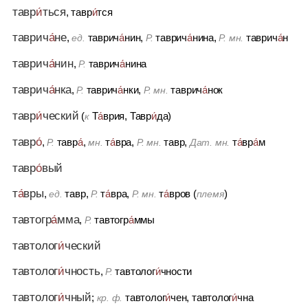
тавр
и́
ться
, тавр
и́
тся
таврич
а́
не
,
таврич
а́
нин,
таврич
а́
нина,
таврич
а́
н
ед.
Р.
Р. мн.
таврич
а́
нин
,
таврич
а́
нина
Р.
таврич
а́
нка
,
таврич
а́
нки,
таврич
а́
нок
Р.
Р. мн.
тавр
и́
ческий
(
Т
а́
врия, Тавр
и́
да)
к
тавр
о́
,
тавр
а́
,
т
а́
вра
,
тавр,
т
а́
вр
а́
м
Р.
мн.
Р. мн.
Дат. мн.
тавр
о́
вый
т
а́
вры
,
тавр,
т
а́
вра,
т
а́
вров (
)
ед.
Р.
Р. мн.
племя
тавтогр
а́
мма
,
тавтогр
а́
ммы
Р.
тавтолог
и́
ческий
тавтолог
и́
чность
,
тавтолог
и́
чности
Р.
тавтолог
и́
чный
;
тавтолог
и́
чен, тавтолог
и́
чна
кр. ф.