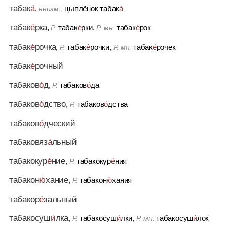
табак
а́
,
цыплёнок табак
а́
неизм.:
табак
е́
рка
,
табак
е́
рки,
табак
е́
рок
Р.
Р. мн.
табак
е́
рочка
,
табак
е́
рочки,
табак
е́
рочек
Р.
Р. мн.
табак
е́
рочный
табаков
о́
д
,
табаков
о́
да
Р.
табаков
о́
дство
,
табаков
о́
дства
Р.
табаков
о́
дческий
табаковяз
а́
льный
табакокур
е́
ние
,
табакокур
е́
ния
Р.
табакон
ю́
хание
,
табакон
ю́
хания
Р.
табакор
е́
зальный
табакосуш
и́
лка
,
табакосуш
и́
лки,
табакосуш
и́
лок
Р.
Р. мн.