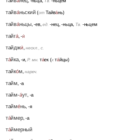
тайв
а́
нец
, -ньца,
-ньцем
Тв.
тайв
а́
ньский
(
Тайв
а́
нь)
от
тайв
а́
ньцы
, -ев,
-нец, -ньца,
-ньцем
ед.
Тв.
тайг
а́
, -
и́
тайдж
и́
,
нескл., с.
т
а́
йка
, -и,
т
а́
ек (
т
а́
йцы)
Р. мн.
к
тайк
о́
м
,
нареч.
тайм
, -а
тайм-
а́
ут
, -а
тайм
е́
нь
, -я
т
а́
ймер
, -а
т
а́
ймерный