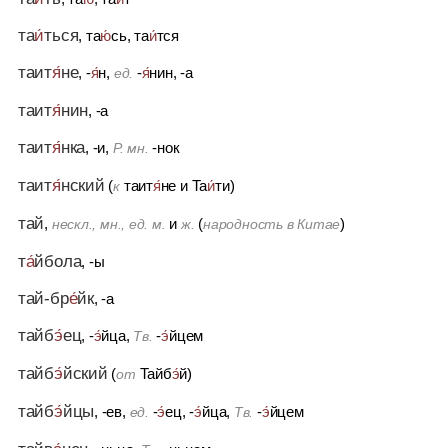
та
и́
ться
, та
ю́
сь, та
и́
тся
таит
я́
не
, -
я́
н,
-
я́
нин, -а
ед.
таит
я́
нин
, -а
таит
я́
нка
, -и,
-нок
Р. мн.
таит
я́
нский
(
таит
я́
не
и
Та
и́
ти)
к
тай
,
и
(
)
нескл., мн., ед. м.
ж.
народность в Китае
т
а́
йбола
, -ы
тай-бр
е́
йк
, -а
тайб
э́
ец
, -
э́
йца,
-
э́
йцем
Тв.
тайб
э́
йский
(
Тайб
э́
й)
от
тайб
э́
йцы
, -ев,
-
э́
ец, -
э́
йца,
-
э́
йцем
ед.
Тв.