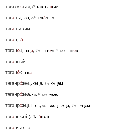
тавтол
о́
гия
,
тавтол
о́
гии
Р.
таг
а́
лы
, -ов,
таг
а́
л, -а
ед.
таг
а́
льский
таг
а́
н
, -
а́
таган
е́
ц
, -нц
а́
,
-нц
о́
м,
-нц
о́
в
Тв.
Р. мн.
таг
а́
нный
таган
о́
к
, -нк
а́
таганр
о́
жец
, -жца,
-жцем
Тв.
таганр
о́
жка
, -и,
-жек
Р. мн.
таганр
о́
жцы
, -ев,
-жец, -жца,
-жцем
ед.
Тв.
таг
а́
нский
(
Таг
а́
нка)
к
таг
а́
нчик
, -а