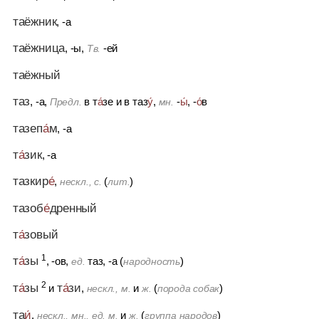
таёжник
, -а
таёжница
, -ы,
-ей
Тв.
таёжный
таз
, -а,
в т
а́
зе
и
в таз
у́
,
-
ы́
, -
о́
в
Предл.
мн.
тазеп
а́
м
, -а
т
а́
зик
, -а
тазкир
е́
,
(
)
нескл., с.
лит.
тазоб
е́
дренный
т
а́
зовый
1
т
а́
зы
, -ов,
таз, -а (
)
ед.
народность
2
т
а́
зы
т
а́
зи
и
,
и
(
)
нескл., м.
ж.
порода собак
та
и́
,
и
(
)
нескл., мн., ед. м.
ж.
группа народов