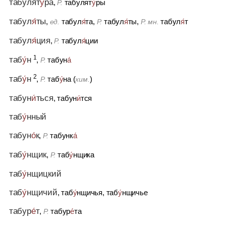
табулят
у́
ра
,
табулят
у́
ры
Р.
табул
я́
ты
,
табул
я́
та
,
табул
я́
ты,
табул
я́
т
ед.
Р.
Р. мн.
табул
я́
ция
,
табул
я́
ции
Р.
1
таб
у́
н
,
табун
а́
Р.
2
таб
у́
н
,
таб
у́
на (
)
Р.
хим.
табун
и́
ться
, табун
и́
тся
таб
у́
нный
табун
о́
к
,
табунк
а́
Р.
таб
у́
нщик
,
таб
у́
нщика
Р.
таб
у́
нщицкий
таб
у́
нщичий
, таб
у́
нщичья, таб
у́
нщичье
табур
е́
т
,
табур
е́
та
Р.