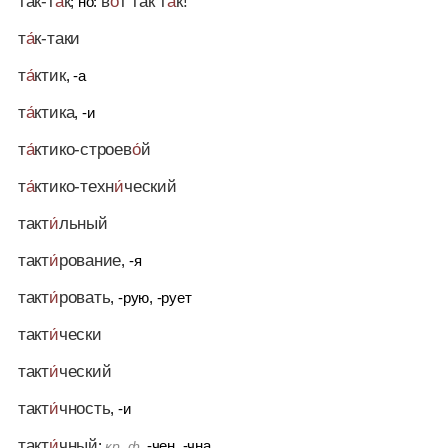
так-т
а́
к
в
о́
т так т
а́
к!
; но:
т
а́
к-таки
т
а́
ктик
, -а
т
а́
ктика
, -и
т
а́
ктико-строев
о́
й
т
а́
ктико-техн
и́
ческий
такт
и́
льный
такт
и́
рование
, -я
такт
и́
ровать
, -рую, -рует
такт
и́
чески
такт
и́
ческий
такт
и́
чность
, -и
такт
и́
чный
;
-чен, -чна
кр. ф.