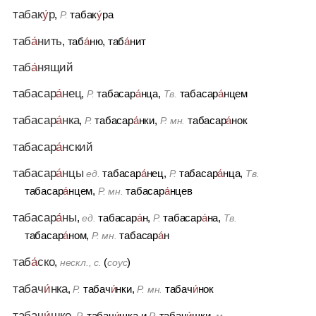
табак
у́
р
,
табак
у́
ра
Р.
таб
а́
нить
, таб
а́
ню, таб
а́
нит
таб
а́
нящий
табасар
а́
нец
,
табасар
а́
нца,
табасар
а́
нцем
Р.
Тв.
табасар
а́
нка
,
табасар
а́
нки,
табасар
а́
нок
Р.
Р. мн.
табасар
а́
нский
табасар
а́
нцы
табасар
а́
нец,
табасар
а́
нца,
ед.
Р.
Тв.
табасар
а́
нцем,
табасар
а́
нцев
Р. мн.
табасар
а́
ны
,
табасар
а́
н,
табасар
а́
на,
ед.
Р.
Тв.
табасар
а́
ном,
табасар
а́
н
Р. мн.
таб
а́
ско
,
(
)
нескл., с.
соус
табач
и́
нка
,
табач
и́
нки,
табач
и́
нок
Р.
Р. мн.
табач
и́
шко
,
табач
и́
шка
и
табач
и́
шки,