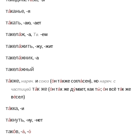
т
а́
канье
, -я
т
а́
кать
, -аю, -ает
такел
а́
ж
, -а,
-ем
Тв.
такел
а́
жить
, -жу, -жит
такел
а́
жник
, -а
такел
а́
жный
т
а́
кже
,
и
(
о́
н т
а́
кже согл
а́
сен), но
нареч.
союз
нареч. с
т
а́
к же
(
о́
н т
а́
к же д
у́
мает, как т
ы́
;
о́
н всё т
а́
к же
частицей
в
е́
сел)
т
а́
кка
, -и
т
а́
кнуть
, -ну, -нет
так
о́
в
, -
а́
, -
о́