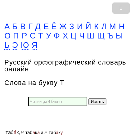
А
Б
В
Г
Д
Е
Ё
Ж
З
И
Й
К
Л
М
Н
О
П
Р
С
Т
У
Ф
Х
Ц
Ч
Ш
Щ
Ъ Ы
Ь
Э
Ю
Я
Русский орфографический словарь
онлайн
Слова на букву Т
Искать
таб
а́
к
,
таб
а́
к
а́
и
таб
а́
к
у́
Р.
Р.