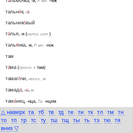
т
а́
льмочка
, -и,
-чек
Р. мн.
тальн
и́
к
, -
а́
тальник
о́
вый
т
а́
лья
, -и (
)
налог, ист.
таль
я́
нка
, -и,
-нок
Р. мн.
там
т
а́
ма
(
там)
прост. к
тамаг
о́
чи
,
нескл., м.
тамад
а́
, -
ы́
,
м.
там
а́
нец
, -нца,
-нцем
Тв.
△ наверх
та
тб
тв
тд
те
ти
тк
тл
тм
тн
там
а́
нский
(
Там
а́
нь)
от
то
тп
тр
тс
ту
тш
тщ
ты
ть
тэ
тю
тя
там
а́
нцы
, -ев,
-нец, -нца,
-нцем
ед.
Тв.
вниз ▽