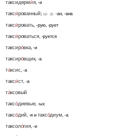
таксидерм
и́
я
, -и
такс
и́
рованный
;
-ан, -ана
кр. ф.
такс
и́
ровать
, -рую, -рует
такс
и́
роваться
, -руется
таксир
о́
вка
, -и
таксир
о́
вщик
, -а
т
а́
ксис
, -а
такс
и́
ст
, -а
т
а́
ксовый
такс
о́
диевые
, -ых
такс
о́
дий
такс
о́
диум
, -я
и
, -а
таксол
о́
гия
, -и