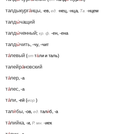
талдыкург
а́
нцы
, -ев,
-нец, -нца,
-нцем
ед.
Тв.
талд
ы́
чащий
талд
ы́
ченный
;
-ен, -ена
кр. ф.
талд
ы́
чить
, -чу, -чит
т
а́
левый
(
т
а́
ли
и
таль)
от
талейр
а́
новский
т
а́
лер
, -а
т
а́
лес
, -а
т
а́
ли
, -ей (
)
мор.
тал
и́
бы
, -ов,
тал
и́
б, -а
ед.
т
а́
лийка
, -и,
-иек
Р. мн.
т
а́
лик