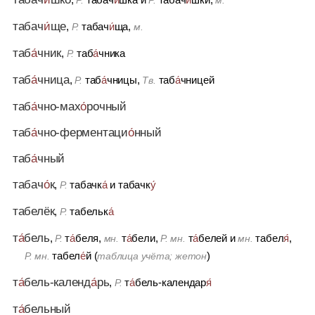
Р.
Р.
м.
табач
и́
ще
,
табач
и́
ща,
Р.
м.
таб
а́
чник
,
таб
а́
чника
Р.
таб
а́
чница
,
таб
а́
чницы,
таб
а́
чницей
Р.
Тв.
таб
а́
чно-мах
о́
рочный
таб
а́
чно-ферментаци
о́
нный
таб
а́
чный
табач
о́
к
,
табачк
а́
и
табачк
у́
Р.
табелёк
,
табельк
а́
Р.
т
а́
бель
,
т
а́
беля,
т
а́
бели,
т
а́
белей
и
табел
я́
,
Р.
мн.
Р. мн.
мн.
табел
е́
й (
)
Р. мн.
таблица учёта; жетон
т
а́
бель-календ
а́
рь
,
т
а́
бель-календар
я́
Р.
т
а́
бельный