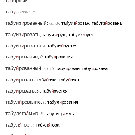
т
а́
борный
таб
у́
,
нескл., с.
табуиз
и́
рованный
;
табуиз
и́
рован, табуиз
и́
рована
кр. ф.
табуиз
и́
ровать
, табуиз
и́
рую, табуиз
и́
рует
табуиз
и́
роваться
, табуиз
и́
руется
табу
и́
рование
,
табу
и́
рования
Р.
табу
и́
рованный
;
табу
и́
рован, табу
и́
рована
кр. ф.
табу
и́
ровать
, табу
и́
рую, табу
и́
рует
табу
и́
роваться
, табу
и́
руется
табул
и́
рование
,
табул
и́
рования
Р.
табулягр
а́
мма
,
табулягр
а́
ммы
Р.
табул
я́
тор
,
табул
я́
тора
Р.