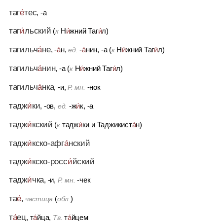
таг
е́
тес
, -а
таг
и́
льский
(
Н
и́
жний Таг
и́
л)
к
тагильч
а́
не
, -
а́
н,
-
а́
нин, -а (
Н
и́
жний Таг
и́
л)
ед.
к
тагильч
а́
нин
, -а (
Н
и́
жний Таг
и́
л)
к
тагильч
а́
нка
, -и,
-нок
Р. мн.
тадж
и́
ки
, -ов,
-ж
и́
к, -а
ед.
тадж
и́
кский
(
тадж
и́
ки
и
Таджикист
а́
н)
к
тадж
и́
кско-афг
а́
нский
тадж
и́
кско-росс
и́
йский
тадж
и́
чка
, -и,
-чек
Р. мн.
та
е́
,
(
)
частица
обл.
т
а́
ец
, т
а́
йца,
т
а́
йцем
Тв.