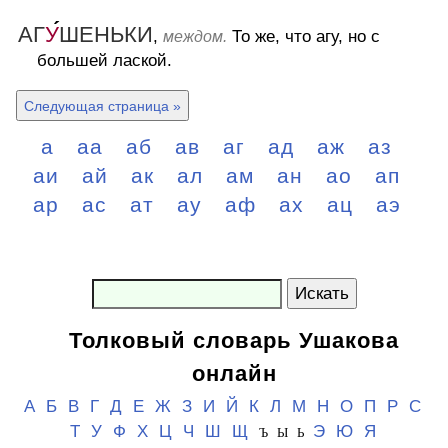
АГ
У
ШЕНЬКИ
,
То же, что агу, но с
междом.
большей лаской.
Следующая страница »
а
аа
аб
ав
аг
ад
аж
аз
аи
ай
ак
ал
ам
ан
ао
ап
ар
ас
ат
ау
аф
ах
ац
аэ
Искать
Толковый словарь Ушакова
онлайн
А
Б
В
Г
Д
Е
Ж
З
И
Й
К
Л
М
Н
О
П
Р
С
Т
У
Ф
Х
Ц
Ч
Ш
Щ
Э
Ю
Я
Ъ Ы Ь