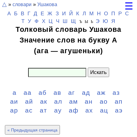
☰
△
»
словари
»
Ушакова
А
Б
В
Г
Д
Е
Ж
З
И
Й
К
Л
М
Н
О
П
Р
С
Т
У
Ф
Х
Ц
Ч
Ш
Щ
Э
Ю
Я
Ъ Ы Ь
Толковый словарь Ушакова
Значение слов на букву А
(ага — агушеньки)
Искать
а
аа
аб
ав
аг
ад
аж
аз
аи
ай
ак
ал
ам
ан
ао
ап
ар
ас
ат
ау
аф
ах
ац
аэ
« Предыдущая страница