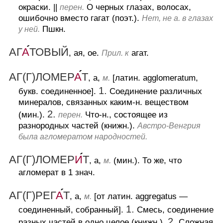
окраски.
||
О черных глазах, волосах,
перен.
ошибочно вместо гагат (поэт.).
Нет, не а. в глазах
Пшкн.
у ней.
АГ
А
ТОВЫЙ
, ая, ое.
агат.
Прил. к
АГ(Г)ЛОМЕР
А
Т
, а,
[латин. agglomeratum,
м.
1.
букв. соединенное].
Соединение различных
минералов, связанных каким-н. веществом
2.
(мин.).
Что-н., состоящее из
перен.
разнородных частей (книжн.).
Австро-Венгрия
была агломератом народностей.
АГ(Г)ЛОМЕР
И
Т
, а,
(мин.).
То же, что
м.
агломерат в 1 знач.
АГ(Г)РЕГ
А
Т
, а,
[от латин. aggregatus —
м.
1.
соединенный, собранный].
Смесь, соединение
2.
разных частей в одно целое (книжн.).
Сложная