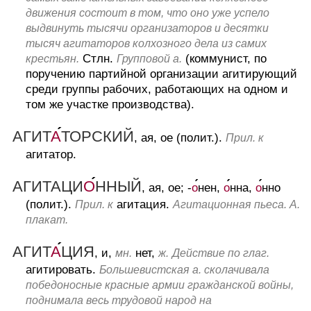
движения состоит в том, что оно уже успело
выдвинуть тысячи организаторов и десятки
тысяч агитаторов колхозного дела из самих
Стлн.
(коммунист, по
крестьян.
Групповой а.
поручению партийной организации агитирующий
среди группы рабочих, работающих на одном и
том же участке производства).
АГИТ
А
ТОРСКИЙ
, ая, ое (полит.).
Прил. к
агитатор.
АГИТАЦИ
О
ННЫЙ
, ая, ое; -
о
нен,
о
нна,
о
нно
(полит.).
агитация.
Прил. к
Агитационная пьеса. А.
плакат.
АГИТ
А
ЦИЯ
, и,
нет,
мн.
ж.
Действие по глаг.
агитировать.
Большевистская а. сколачивала
победоносные красные армии гражданской войны,
поднимала весь трудовой народ на