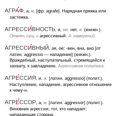
АГР
А
Ф
, а,
[фр. agrafe].
Нарядная пряжка или
м.
застежка.
АГРЕСС
И
ВНОСТЬ
, и,
нет,
(книжн.).
мн.
ж.
агрессивный.
Отвлеч. сущ. к
А. намерений.
АГРЕСС
И
ВНЫЙ
, ая, ое; -вен, вна, вно [от
латин. aggressio — нападение] (книжн.).
Враждебный, наступательный, стремящийся к
захвату, к завладению.
Агрессивная политика.
АГР
Е
ССИЯ
, и,
[латин. aggressio] (полит.).
ж.
Наступление, нападение, агрессивное отношение
к чему-н.
АГР
Е
ССОР
, а,
[латин. aggressor] (полит.).
м.
Виновник агрессии; тот, кто нападает;
нападающая сторона.