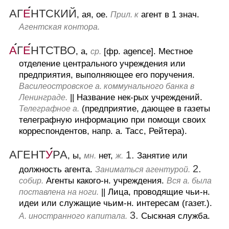
АГ
Е
НТСКИЙ
, ая, ое.
агент в 1 знач.
Прил. к
Агентская контора.
А
Г
Е
НТСТВО
, а,
[фр. agence].
Местное
ср.
отделение центрального учреждения или
предприятия, выполняющее его поручения.
Василеостровское а. коммунального банка в
||
Название нек-рых учреждений.
Ленинграде.
(предприятие, дающее в газеты
Телеграфное а.
телеграфную информацию при помощи своих
корреспондентов, напр. а. Тасс, Рейтера).
АГЕНТ
У
РА
1.
, ы,
нет,
Занятие или
мн.
ж.
2.
должность агента.
Заниматься агентурой.
Агенты какого-н. учреждения.
собир.
Вся а. была
||
Лица, проводящие чьи-н.
поставлена на ноги.
идеи или служащие чьим-н. интересам (газет.).
3.
Сыскная служба.
А. иностранного капитала.