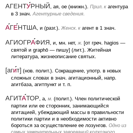
АГЕНТ
У
РНЫЙ
, ая, ое (книжн.).
агентура
Прил. к
в 3 знач.
Агентурные сведения.
А
Г
Е
НТША
, и (разг.).
агент в 1 знач.
Женск. к
АГИОГР
А
ФИЯ
, и, мн. нет,
[от греч. hagios —
ж.
святой и graphō — пишу] (лит.).
Житейная
литература, жизнеописание святых.
[аг
и
т]
(нов. полит.).
Сокращение, употр. в новых
сложных словах в знач. агитационный, напр.
агитбаза, агитпункт и т. п.
АГИТ
А
ТОР
, а,
(полит.).
Член политической
м.
партии или ее сторонник, занимающийся
агитацией, убеждающий массы в правильности
политики партии и в необходимости активно
бороться за осуществление ее лозунгов.
Одно из
самых замечательных завоеваний колхозного