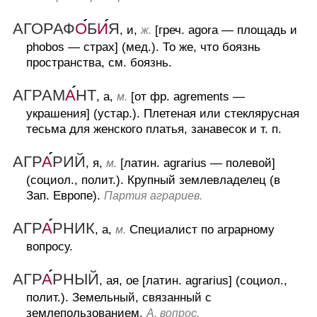
АГОРАФ
О
Б
И
Я
, и,
[греч. agora — площадь и
ж.
phobos — страх] (мед.).
То же, что боязнь
пространства, см. боязнь.
АГРАМ
А
НТ
, а,
[от фр. agrements —
м.
украшения] (устар.).
Плетеная или стеклярусная
тесьма для женского платья, занавесок и т. п.
АГР
А
РИЙ
, я,
[латин. agrarius — полевой]
м.
(социол., полит.).
Крупный землевладелец (в
Зап. Европе).
Партия аграриев.
АГР
А
РНИК
, а,
Специалист по аграрному
м.
вопросу.
АГР
А
РНЫЙ
, ая, ое [латин. agrarius] (социол.,
полит.).
Земельный, связанный с
землепользованием.
А. вопрос.