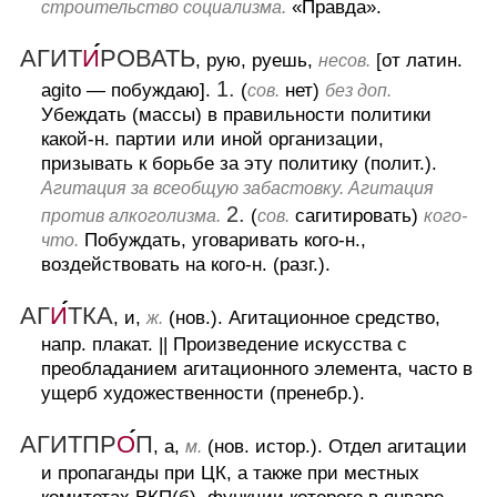
«Правда».
строительство социализма.
АГИТ
И
РОВАТЬ
, рую, руешь,
[от латин.
несов.
1.
agito — побуждаю].
(
нет)
сов.
без доп.
Убеждать (массы) в правильности политики
какой-н. партии или иной организации,
призывать к борьбе за эту политику (полит.).
Агитация за всеобщую забастовку. Агитация
2.
(
сагитировать)
против алкоголизма.
сов.
кого-
Побуждать, уговаривать кого-н.,
что.
воздействовать на кого-н. (разг.).
АГ
И
ТКА
, и,
(нов.).
Агитационное средство,
ж.
напр. плакат.
||
Произведение искусства с
преобладанием агитационного элемента, часто в
ущерб художественности (пренебр.).
АГИТПР
О
П
, а,
(нов. истор.).
Отдел агитации
м.
и пропаганды при ЦК, а также при местных