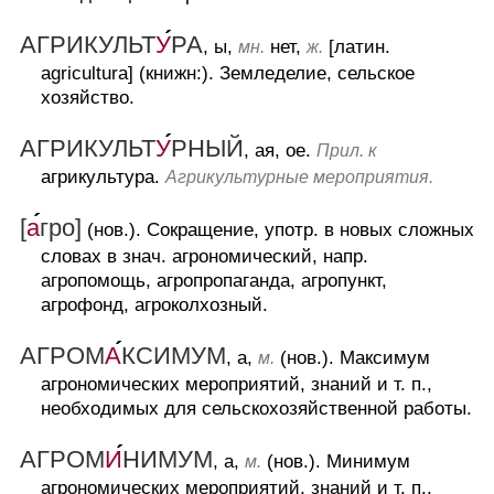
АГРИКУЛЬТ
У
РА
, ы,
нет,
[латин.
мн.
ж.
agricultura] (книжн:).
Земледелие, сельское
хозяйство.
АГРИКУЛЬТ
У
РНЫЙ
, ая, ое.
Прил. к
агрикультура.
Агрикультурные мероприятия.
[
а
гро]
(нов.).
Сокращение, употр. в новых сложных
словах в знач. агрономический, напр.
агропомощь, агропропаганда, агропункт,
агрофонд, агроколхозный.
АГРОМ
А
КСИМУМ
, а,
(нов.).
Максимум
м.
агрономических мероприятий, знаний и т. п.,
необходимых для сельскохозяйственной работы.
АГРОМ
И
НИМУМ
, а,
(нов.).
Минимум
м.
агрономических мероприятий, знаний и т. п.,