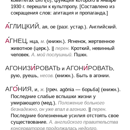
комитетах ВКП(б), функции которого в январе
1930 г. перешли к культпропу.
[Составлено из
сокращения слов: агитация и пропаганда.]
А
ГЛИЦКИЙ
, ая, ое (разг. устар.).
Английский.
А
ГНЕЦ
, нца,
(книжн.).
Ягненок, жертвенное
м.
животное (церк.).
||
Кроткий, невинный
перен.
человек.
Пшкн.
А. мой послушный.
АГОНИЗ
И
РОВАТЬ
АГОН
И
РОВАТЬ
и
,
рую, руешь,
(книжн.).
Быть в агонии.
несов.
АГ
О
НИЯ
, и,
[греч. agōnia — борьба] (книжн.).
ж.
Последние слабые вспышки жизни у
умирающего (мед.).
Положение больного
||
безнадежно, он уже впал в агонию.
перен.
Последние болезненные усилия отстоять свое
существование.
А. английского правительства
консерваторов продолжалась недолго.