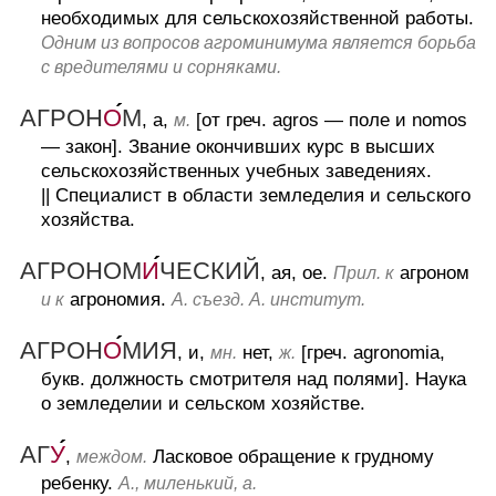
необходимых для сельскохозяйственной работы.
Одним из вопросов агроминимума является борьба
с вредителями и сорняками.
АГРОН
О
М
, а,
[от греч. agros — поле и nomos
м.
— закон].
Звание окончивших курс в высших
сельскохозяйственных учебных заведениях.
||
Специалист в области земледелия и сельского
хозяйства.
АГРОНОМ
И
ЧЕСКИЙ
, ая, ое.
агроном
Прил. к
агрономия.
и к
А. съезд. А. институт.
АГРОН
О
МИЯ
, и,
нет,
[греч. agronomia,
мн.
ж.
букв. должность смотрителя над полями].
Наука
о земледелии и сельском хозяйстве.
АГ
У
,
Ласковое обращение к грудному
междом.
ребенку.
А., миленький, а.