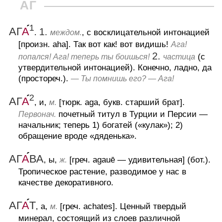
АГ
1
АГ
А
1.
.
, с восклицательной интонацией
междом.
[произн. aha].
Так вот как! вот видишь!
Ага!
2.
(с
попался! Ага! теперь ты боишься!
частица
утвердительной интонацией).
Конечно, ладно, да
(простореч.).
— Ты помнишь его? — Ага!
2
АГ
А
, и,
[тюрк. aga, букв. старший брат].
м.
почетный титул в Турции и Персии —
Первонач.
начальник; теперь
1) богатей («кулак»);
2)
обращение вроде «дяденька».
АГ
А
ВА
, ы,
[греч. agauē — удивительная] (бот.).
ж.
Тропическое растение, разводимое у нас в
качестве декоративного.
АГ
А
Т
, а,
[греч. achates].
Ценный твердый
м.
минерал, состоящий из слоев различной