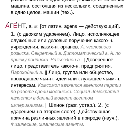
машина, состоящая из нескольких, соединенных
в одно целое, машин (тех.).
А
Г
Е
НТ
, а,
[от латин. agens — действующий].
м.
1.
(с двояким ударением).
Лицо, исполняющее
служебные или деловые поручения какого-н.
учреждения, каких-н. органов.
А. уголовного
розыска. Секретный а. Дипломатический а. А. по
||
Доверенное
приему подписки. Разъездной а.
лицо, представитель какого-н. предприятия.
||
Лицо, группа или общество,
Пароходный а.
проводящее чьи-н. идеи или служащее чьим-н.
интересам.
Комсомол является агентом партии
по работе среди молодежи. Социал-демократия
является в данный момент агентом
2.
||
Шпион (разг. устар.).
(с
империализма.
ударением на втором слоге).
Действующая
причина различных явлений в природе (науч.).
Физические, химические агенты.