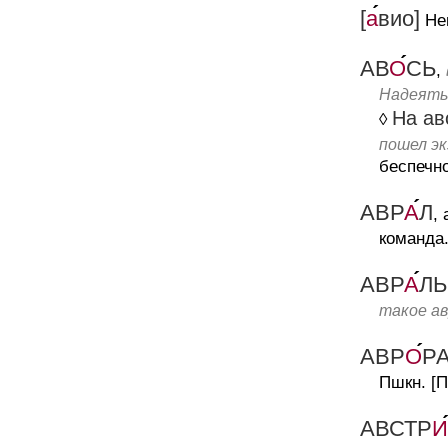
[
а
вио]
Не
АВ
О
СЬ
,
Надеятьс
На ав
◊
пошел эк
беспечно
АВР
А
Л
, 
команда
АВР
А
Л
такое ав
АВР
О
Р
Пшкн.
[П
АВСТР
И