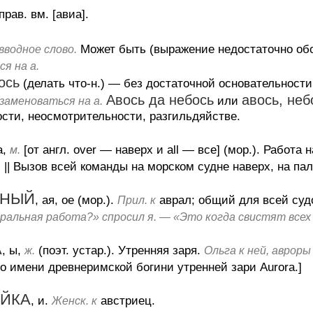
прав. вм. [авиа].
Может быть (выражение недостаточно об
вводное слово.
я на а.
ось
(делать что-н.)
— без достаточной основательности,
Авось да небось
авось, неб
или
заменоваться на а.
сти, неосмотрительности, разгильдяйстве.
а,
[от англ. over — наверх и all — все] (мор.).
Работа н
м.
.
||
Вызов всей команды на морском судне наверх, на пал
ЬНЫЙ
, ая, ое (мор.).
аврал; общий для всей суд
Прил. к
ральная работа?» спросил я. — «Это когда свистят всех 
А
, ы,
(поэт. устар.).
Утренняя заря.
ж.
Ольга к ней, авроры
о имени древнеримской богини утренней зари Aurora.]
ЙКА
, и.
австриец.
Женск. к