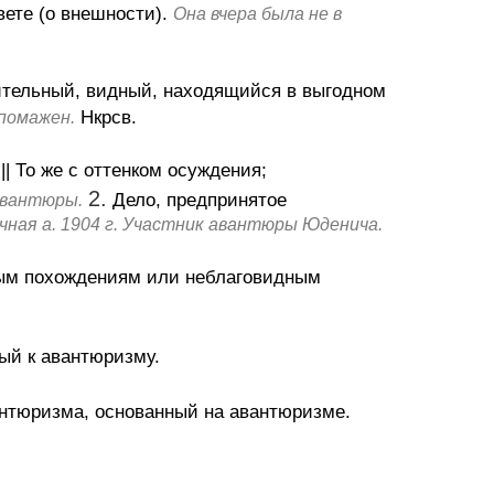
ете (о внешности).
Она вчера была не в
тельный, видный, находящийся в выгодном
Нкрсв.
апомажен.
||
То же с оттенком осуждения;
2.
Дело, предпринятое
авантюры.
ная а. 1904 г. Участник авантюры Юденича.
ным похождениям или неблаговидным
ый к авантюризму.
нтюризма, основанный на авантюризме.