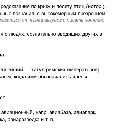
дсказания по крику и полету птиц (истор.).
льные познания, с высокомерным презрением
азаться от языка авгуров и писать понятно
я о людях, сознательно вводящих других в
да.
ященнейший — титул римских императоров]
ьным, когда ими обозначались члены
ст.
 авиационный, напр. авиабаза, авиапарк,
, авиаразведка и т. п.