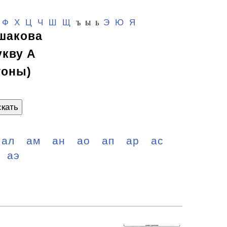
Ф
Х
Ц
Ч
Ш
Щ
Э
Ю
Я
Ъ Ы Ь
шакова
укву А
тоны)
кать
ал
ам
ан
ао
ап
ар
ас
аэ