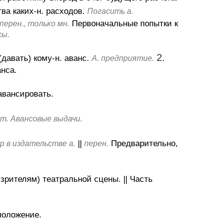
ва каких-н. расходов.
Погасить а.
Первоначальные попытки к
перен., только мн.
сы.
2.
(давать) кому-н. аванс.
А. предприятие.
анса.
вансировать.
ет. Авансовые выдачи.
||
Предварительно,
р в издательстве а.
перен.
 зрителям) театральной сцены.
||
Часть
положение.