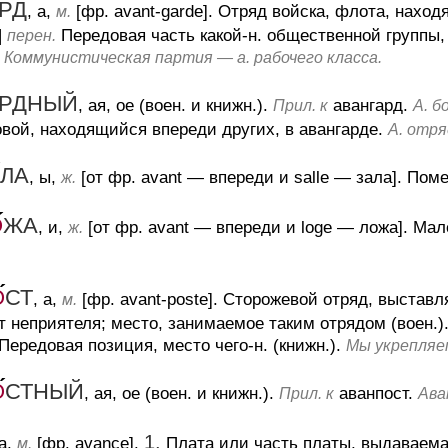
РД
, а,
[фр. avant-garde].
Отряд войска, флота, наход
м.
|
Передовая часть какой-н. общественной группы
перен.
Коммунистическая партия — а. рабочего класса.
РДНЫЙ
, ая, ое (воен. и книжн.).
авангард.
Прил. к
А. б
вой, находящийся впереди других, в авангарде.
А. отря
ЛА
, ы,
[от фр. avant — впереди и salle — зала].
Поме
ж.
О
ЖА
, и,
[от фр. avant — впереди и loge — ложа].
Мале
ж.
О
СТ
, а,
[фр. avant-poste].
Сторожевой отряд, выставля
м.
т неприятеля; место, занимаемое таким отрядом (воен.)
Передовая позиция, место чего-н. (книжн.).
Мы укрепляе
О
СТНЫЙ
, ая, ое (воен. и книжн.).
аванпост.
Прил. к
Ава
1.
 а,
[фр. avance].
Плата или часть платы, выдаваема
м.