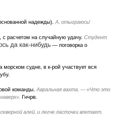
основанной надежды).
А. отыграюсь!
 с расчетом на случайную удачу.
Студент
ось да как-нибудь
— поговорка о
а морском судне, в к-рой участвует вся
убу.
овой команды.
Авральная вахта. — «Что это
Гнчрв.
наверх».
 северной алей, и легче ласточки влетает.