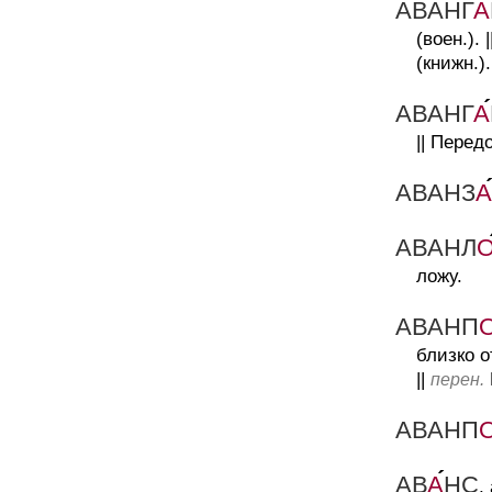
АВАНГ
А
(воен.).
|
(книжн.).
АВАНГ
А
||
Передо
АВАНЗ
А
АВАНЛ
ложу.
АВАНП
близко о
||
перен.
АВАНП
АВ
А
НС
,