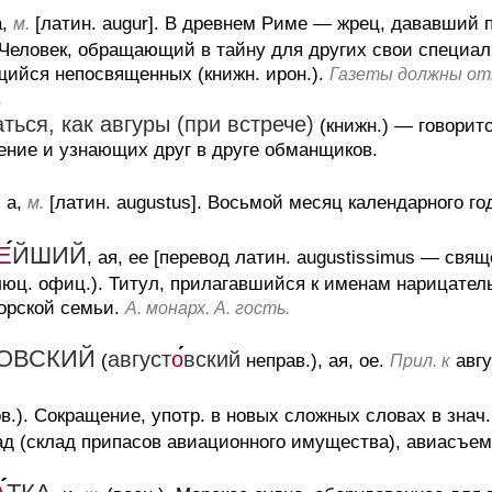
а,
[латин. augur].
В древнем Риме — жрец, дававший пре
м.
Человек, обращающий в тайну для других свои специа
щийся непосвященных (книжн. ирон.).
Газеты должны отк
.
ться, как авгуры (при встрече)
(книжн.)
— говоритс
ение и узнающих друг в друге обманщиков.
, а,
[латин. augustus].
Восьмой месяц календарного го
м.
Е
ЙШИЙ
, ая, ее [перевод латин. augustissimus — св
люц. офиц.).
Титул, прилагавшийся к именам нарицател
орской семьи.
А. монарх. А. гость.
ОВСКИЙ
август
о
вский
(
неправ.), ая, ое.
авгу
Прил. к
в.).
Сокращение, употр. в новых сложных словах в знач.
д (склад припасов авиационного имущества), авиасъемка