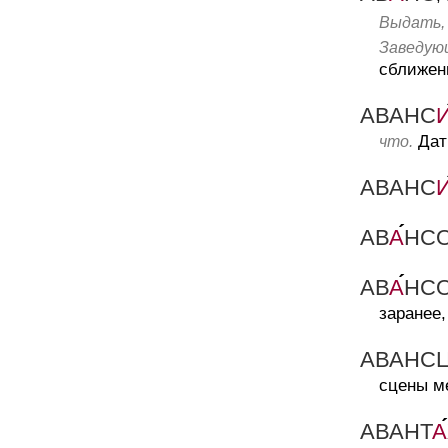
Выдать, 
Заведующ
сближени
АВАНС
Дат
что.
АВАНС
АВ
А
НС
АВ
А
НС
заранее,
АВАНС
сцены м
АВАНТ
А