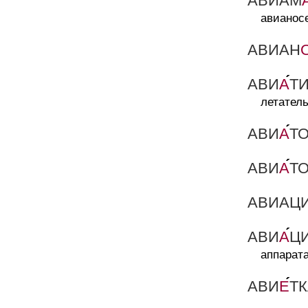
АВИАМ
авианосе
АВИАН
АВИ
А
Т
летатель
АВИ
А
Т
АВИ
А
Т
АВИАЦ
АВИ
А
Ц
аппарата
АВИ
Е
Т