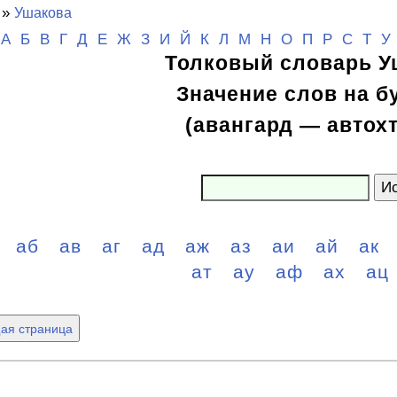
»
Ушакова
А
Б
В
Г
Д
Е
Ж
З
И
Й
К
Л
М
Н
О
П
Р
С
Т
У
Толковый словарь У
Значение слов на б
(авангард — автох
Ис
а
аб
ав
аг
ад
аж
аз
аи
ай
ак
ат
ау
аф
ах
ац
ая страница