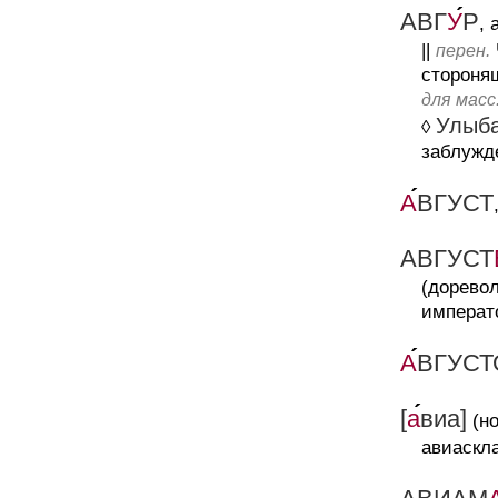
АВГ
У
Р
, 
||
перен.
стороня
для масс
Улыба
◊
заблужд
А
ВГУСТ
АВГУСТ
(дорево
императ
А
ВГУСТ
[
а
виа]
(но
авиаскла