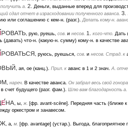
2.
Деньги, выданные вперед для производст
получить а.
3.
ий сдал отчет в израсходовании полученного аванса.
ю или соглашению с кем-н. (разг.).
Делать кому-н. аван
И
РОВАТЬ
1.
, рую, руешь,
и
Дать 
сов.
несов.
кого-что.
ь (давать) что-н. (какую-н. сумму) кому-н. в качестве ав
И
РОВАТЬСЯ
, руюсь, руешься,
и
а
сов.
несов.
Страд. к
ОВЫЙ
, ая, ое (канц.).
аванс в 1 и 2 знач.
Прил. к
А. отч
ОМ
,
В качестве аванса.
нареч.
Он забрал весь свой гонора
 в счет будущего (разг. фам.).
Шлю вам благодарность а.
Ц
Е
НА
, ы,
[фр. avant-scène].
Передняя часть (ближе к
ж.
ежду оркестром и занавесом.
Ж
, а,
[фр. avantage] (устар.).
Выгода, благоприятное 
м.