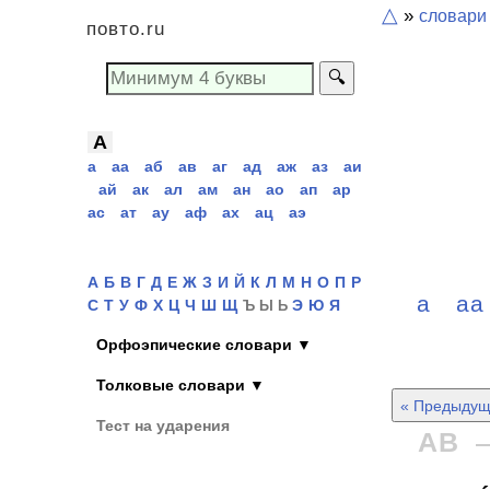
△
»
словари
повто.ru
🔍
А
а
аа
аб
ав
аг
ад
аж
аз
аи
ай
ак
ал
ам
ан
ао
ап
ар
ас
ат
ау
аф
ах
ац
аэ
А
Б
В
Г
Д
Е
Ж
З
И
Й
К
Л
М
Н
О
П
Р
а
а
С
Т
У
Ф
Х
Ц
Ч
Ш
Щ
Э
Ю
Я
Ъ Ы Ь
Орфоэпические словари ▼
Толковые словари ▼
« Предыдущ
Тест на ударения
АВ