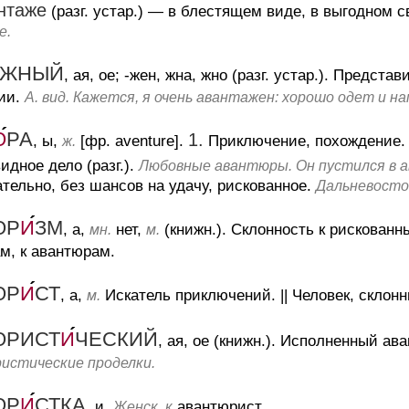
нтаже
(разг. устар.)
— в блестящем виде, в выгодном св
е.
ЖНЫЙ
, ая, ое; -жен, жна, жно (разг. устар.).
Представи
ии.
А. вид. Кажется, я очень авантажен: хорошо одет и н
Ю
РА
1.
, ы,
[фр. aventure].
Приключение, похождение.
ж.
идное дело (разг.).
Любовные авантюры. Он пустился в 
тельно, без шансов на удачу, рискованное.
Дальневосточ
ЮР
И
ЗМ
, а,
нет,
(книжн.).
Склонность к рискован
мн.
м.
м, к авантюрам.
ЮР
И
СТ
, а,
Искатель приключений.
||
Человек, склонн
м.
ЮРИСТ
И
ЧЕСКИЙ
, ая, ое (книжн.).
Исполненный ава
истические проделки.
ЮР
И
СТКА
, и.
авантюрист.
Женск. к