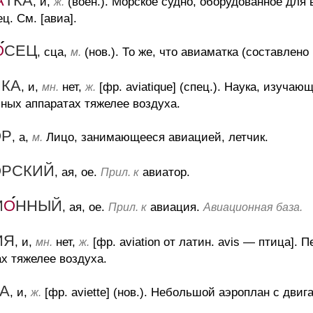
А
ТКА
, и,
(воен.).
Морское судно, оборудованное для в
ж.
ц. См. [авиа].
О
СЕЦ
, сца,
(нов.).
То же, что авиаматка (составлено 
м.
ИКА
, и,
нет,
[фр. aviatique] (спец.).
Наука, изучающ
мн.
ж.
ных аппаратах тяжелее воздуха.
ОР
, а,
Лицо, занимающееся авиацией, летчик.
м.
ОРСКИЙ
, ая, ое.
авиатор.
Прил. к
И
О
ННЫЙ
, ая, ое.
авиация.
Прил. к
Авиационная база.
ИЯ
, и,
нет,
[фр. aviation от латин. avis — птица].
П
мн.
ж.
х тяжелее воздуха.
КА
, и,
[фр. aviette] (нов.).
Небольшой аэроплан с двиг
ж.