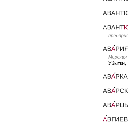
АВАНТ
АВАНТ
предпри
АВ
А
РИ
Морская 
Убытки, 
АВ
А
РКА
АВ
А
РС
АВ
А
РЦ
А
ВГИЕ