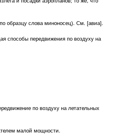
злета и посадки аэропланов; то же, что
по образцу слова миноносец). См. [авиа].
ая способы передвижения по воздуху на
ередвижение по воздуху на летательных
ателем малой мощности.