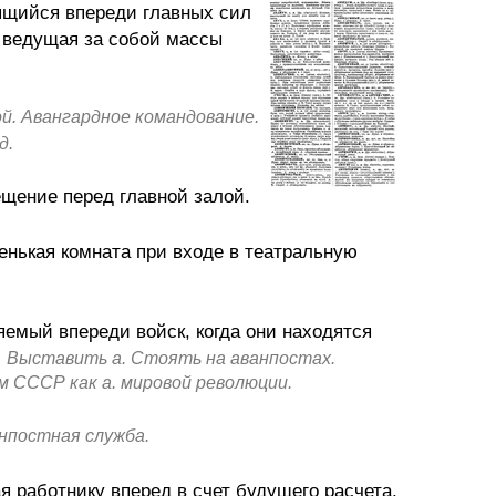
ящийся впереди главных сил
, ведущая за собой массы
ой. Авангардное командование.
д.
щение перед главной залой.
нькая комната при входе в театральную
емый впереди войск, когда они находятся
.
Выставить а. Стоять на аванпостах.
м СССР как а. мировой революции.
нпостная служба.
я работнику вперед в счет будущего расчета.