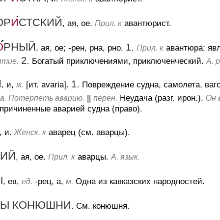
ЮР
И
СТСКИЙ
, ая, ое.
авантюрист.
Прил. к
Ю
РНЫЙ
1.
, ая, ое; -рен, рна, рно.
авантюра; яв
Прил. к
2.
Богатый приключениями, приключенческий.
ятие.
А. 
Я
1.
, и,
[ит. avaria].
Повреждение судна, самолета, вагон
ж.
||
Неудача (разг. ирон.).
а. Потерпеть аварию.
перен.
Он 
причиненные аварией судна (право).
, и.
аварец (см. аварцы).
Женск. к
КИЙ
, ая, ое.
аварцы.
Прил. к
А. язык.
Ы
, ев,
-рец, а,
Одна из кавказских народностей.
ед.
м.
ВЫ КОНЮШНИ
.
См. конюшня.