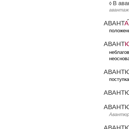
В ава
◊
авантаж
АВАНТ
А
положен
АВАНТ
неблагов
неоснова
АВАНТ
поступка
АВАНТ
АВАНТ
Авантюр
АВАНТ