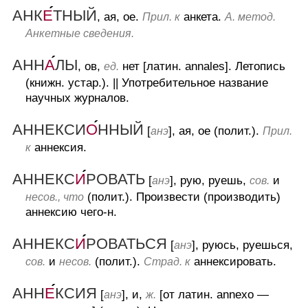
АНК
Е
ТНЫЙ
, ая, ое.
анкета.
Прил. к
А. метод.
Анкетные сведения.
АНН
А
ЛЫ
, ов,
нет [латин. annales].
Летопись
ед.
(книжн. устар.).
||
Употребительное название
научных журналов.
АННЕКСИ
О
ННЫЙ
[
], ая, ое (полит.).
анэ
Прил.
аннексия.
к
АННЕКС
И
РОВАТЬ
[
], рую, руешь,
и
анэ
сов.
(полит.).
Произвести (производить)
несов., что
аннексию чего-н.
АННЕКС
И
РОВАТЬСЯ
[
], руюсь, руешься,
анэ
и
(полит.).
аннексировать.
сов.
несов.
Страд. к
АНН
Е
КСИЯ
[
], и,
[от латин. annexo —
анэ
ж.