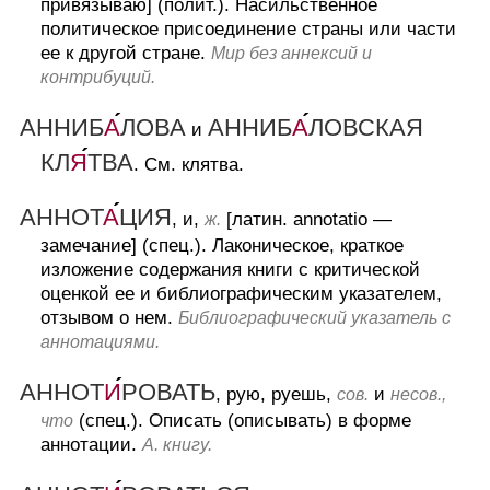
привязываю] (полит.).
Насильственное
политическое присоединение страны или части
ее к другой стране.
Мир без аннексий и
контрибуций.
АННИБ
А
ЛОВА
АННИБ
А
ЛОВСКАЯ
и
КЛ
Я
ТВА
.
См. клятва.
АННОТ
А
ЦИЯ
, и,
[латин. annotatio —
ж.
замечание] (спец.).
Лаконическое, краткое
изложение содержания книги с критической
оценкой ее и библиографическим указателем,
отзывом о нем.
Библиографический указатель с
аннотациями.
АННОТ
И
РОВАТЬ
, рую, руешь,
и
сов.
несов.,
(спец.).
Описать (описывать) в форме
что
аннотации.
А. книгу.