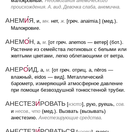
малокровный.
Недомогания анемического
происхождения. А. вид. Девочка слаба, анемична.
АНЕМ
И
Я
, и,
нет,
[греч. anaimia.] (мед.).
мн.
ж.
Малокровие.
АНЕМ
О
Н
, а,
[от греч. anemos — ветер] (бот.).
м.
Растение из семейства лютиковых с белыми или
желтыми цветами, легко облетающими от ветра.
АНЕР
О
ИД
, а,
[от греч. отриц. a, nēros —
м.
влажный, eidos — вид].
Металлический
барометр, измеряющий атмосферное давление
при помощи безвоздушной тонкостенной трубки.
АНЕСТЕЗ
И
РОВАТЬ
[
], рую, руешь,
нэстэ
сов.
и
(мед.).
Вызвать (вызывать)
несов., что
анестезию.
Анестезирующие средства.
АНЕСТЕЗ
И
РОВАТЬСЯ
[
], руюсь,
нэстэ