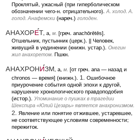
Проклятый, ужасный (при гиперболическом
обозначении чего-н. отрицательного).
А. холод. А.
(нареч.)
голод. Анафемски
голоден.
АНАХОР
Е
Т
, а,
[греч. anachōrētēs].
м.
Отшельник, пустынник (церк.).
||
Человек,
живущий в уединении (книжн. устар.).
Онегин
Пшкн.
жил анахоретом.
АНАХРОН
И
ЗМ
, а,
[от греч. ana — назад и
м.
1.
chronos — время] (книжн.).
Ошибочное
приурочение события одной эпохи к другой,
нарушение хронологического правдоподобия
(истор.).
Упоминание о пушках в трагедии
Шекспира «Юлий Цезарь» является анахронизмом.
2.
Явление или понятие отжившее, устаревшее,
не соответствующее условиям современности;
пережиток.