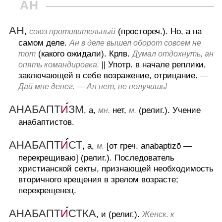
АН
АН
,
(простореч.).
Но, а на
союз противительный
самом деле.
Ан в деле вышел оборот совсем не
(какого ожидали). Крлв.
тот
Думал отдохнуть, ан
||
Употр. в начале реплики,
опять командировка.
заключающей в себе возражение, отрицание.
—
Дай мне денег. — Ан нет, не получишь!
АНАБАПТ
И
ЗМ
, а,
нет,
(религ.).
Учение
мн.
м.
анабаптистов.
АНАБАПТ
И
СТ
, а,
[от греч. anabaptizō —
м.
перекрещиваю] (религ.).
Последователь
христианской секты, признающей необходимость
вторичного крещения в зрелом возрасте;
перекрещенец.
АНАБАПТ
И
СТКА
, и (религ.).
Женск. к