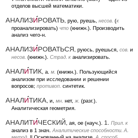
отделов высшей математики.
АНАЛИЗ
И
РОВАТЬ
, рую, руешь,
(
несов.
к
проанализировать)
(книжн.).
Производить
что
анализ чего-н.
АНАЛИЗ
И
РОВАТЬСЯ
, руюсь, руешься,
и
сов.
(книжн.).
анализировать.
несов.
Страд. к
АНАЛ
И
ТИК
, а.
(книжн.).
Пользующийся
м.
анализом при исследовании и решении
вопросов;
синтетик.
противоп.
АНАЛ
И
ТИКА
, и,
нет,
(разг.).
мн.
ж.
Аналитическая геометрия.
АНАЛИТ
И
ЧЕСКИЙ
1.
, ая, ое (науч.).
Прил. к
анализ в 1 знач.
Аналитические способности. А.
||
Основанный на анализе.
метод.
А. способ