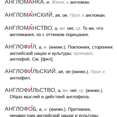
АНГЛОМ
А
НКА
, и.
англоман.
Женск. к
АНГЛОМ
А
НСКИЙ
, ая, ое.
англоман.
Прил. к
АНГЛОМ
А
НСТВО
, а,
нет,
То же, что
мн.
ср.
англомания, но с оттенком порицания.
АНГЛОФ
И
Л
, а,
(книжн.).
Поклонник, сторонник
м.
английской нации и культуры;
противоп.
англофоб. См. [фил].
АНГЛОФ
И
ЛЬСКИЙ
, ая, ое (книжн.).
Прил. к
англофил.
АНГЛОФ
И
ЛЬСТВО
, а,
нет,
(книжн.).
мн.
ср.
Образ мыслей и действий англофила.
АНГЛОФ
О
Б
, а,
(книжн.).
Противник,
м.
ненавистник английской нации и культуры;