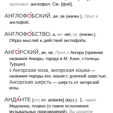
англофил. См. [фоб].
противоп.
АНГЛОФ
О
БСКИЙ
, ая, ое (книжн.).
Прил. к
англофоб.
АНГЛОФ
О
БСТВО
, а,
нет,
(книжн.).
мн.
ср.
Образ мыслей и действий англофоба.
АНГ
О
РСКИЙ
, ая, ое.
Ангора (прежнее
Прил. к
название Анкары, города в М. Азии, столицы
Турции).
Ангорская коза, ангорская кошка
◊
—
название породы коз, кошек с длинной шерстью.
Ангорская шерсть
— шерсть от ангорской
козы.
АНД
А
НТЕ
1.
[
; ит. andante] (муз.).
тэ
нареч.
Медленно, плавно (о темпе исполнения
музыкальных произведений).
Вы играете