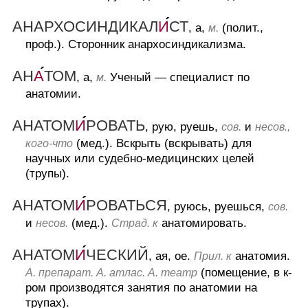
АНАРХОСИНДИКАЛ
И
СТ
, а,
(полит.,
м.
проф.).
Сторонник анархосиндикализма.
АН
А
ТОМ
, а,
Ученый — специалист по
м.
анатомии.
АНАТОМ
И
РОВАТЬ
, рую, руешь,
и
сов.
несов.,
(мед.).
Вскрыть (вскрывать) для
кого-что
научных или судебно-медицинских целей
(трупы).
АНАТОМ
И
РОВАТЬСЯ
, руюсь, руешься,
сов.
и
(мед.).
анатомировать.
несов.
Страд. к
АНАТОМ
И
ЧЕСКИЙ
, ая, ое.
анатомия.
Прил. к
(помещение, в к-
А. препарат. А. атлас. А. театр
ром производятся занятия по анатомии на
трупах).