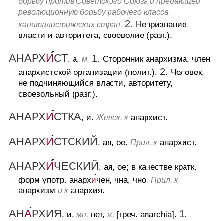
борьбу против Советского Союза и предающей
революционную борьбу рабочего класса
2.
Непризнание
капиталистических стран.
власти и авторитета, своеволие (разг.).
АНАРХ
И
СТ
1.
, а,
Сторонник анархизма, член
м.
2.
анархистской организации (полит.).
Человек,
не подчиняющийся власти, авторитету,
своевольный (разг.).
АНАРХ
И
СТКА
, и.
анархист.
Женск. к
АНАРХ
И
СТСКИЙ
, ая, ое.
анархист.
Прил. к
АНАРХ
И
ЧЕСКИЙ
, ая, ое; в качестве кратк.
форм употр. анарх
и
чен, чна, чно.
Прил. к
анархизм
анархия.
и к
АН
А
РХИЯ
1.
, и,
нет,
[греч. anarchia].
мн.
ж.