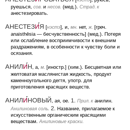
руешься,
и
(мед.).
сов.
несов.
Страд. к
анестезировать.
АНЕСТЕЗ
И
Я
[
], и,
нет,
[греч.
нэстэ
мн.
ж.
anaisthēsia — бесчувственность] (мед.).
Потеря
или ослабление восприимчивости к внешним
раздражениям, в особенности к чувству боли и
осязания.
АНИЛ
И
Н
, а,
[иностр.] (хим.).
Бесцветная или
м.
желтоватая маслянистая жидкость, продукт
каменноугольного дегтя, употр. для
приготовления красящих веществ.
АНИЛ
И
НОВЫЙ
1.
, ая, ое.
анилин.
Прил. к
2.
Название, прилагаемое к
Анилиновая соль.
искусственным органическим красящими
веществам.
Анилиновые краски.