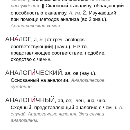
||
Склонный к анализу, обладающий
рассуждения.
2.
способностью к анализу.
Изучающий
А. ум.
при помощи методов анализа (во 2 знач.).
Аналитическая химия.
АН
А
ЛОГ
, а,
[от греч. analogos —
м.
соответствующий] (науч.).
Нечто,
представляющее соответствие, подобие,
сходство с чем-н.
АНАЛОГ
И
ЧЕСКИЙ
, ая, ое (науч.).
Основанный на аналогии.
Аналогическое
суждение.
АНАЛОГ
И
ЧНЫЙ
, ая, ое; -чен, чна, чно.
Сходный, представляющий аналогию с чем-н.
А.
случай. Аналогичные явления. Эти случаи
аналогичны.