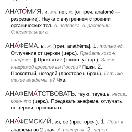
АНАТ
О
МИЯ
, и,
нет,
[от греч. anatomē —
мн.
ж.
разрезание].
Наука о внутреннем строении
органических тел.
А. человека. А. растений.
Описательная а.
АН
А
ФЕМА
1.
, ы,
[греч. anathēma].
ж.
только ед.
Отлучение от церкви (церк.).
Предать кого-н.
||
Проклятие (книжн. устар.).
анафеме.
Зачем
2.
Пшкн.
анафемой грозите вы России?
Проклятый, негодяй (простореч. бран.).
Есть же
Чхв.
такие анафемы, а?
АНАФЕМ
А
ТСТВОВАТЬ
, твую, твуешь,
несов.,
(церк.).
Предавать анафеме, отлучать
кого-что
от церкви, проклинать.
АН
А
ФЕМСКИЙ
1.
, ая, ое (простореч.).
Прил. к
2.
анафема во 2 знач.
А. поступок.
перен.