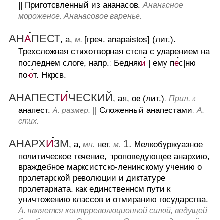
||
Приготовленный из ананасов.
Ананасное
мороженое. Ананасовое варенье.
АН
А
ПЕСТ
, а,
[греч. anapaistos] (лит.).
м.
Трехсложная стихотворная стопа с ударением на
последнем слоге, напр.: Бедняк
и
| ему п
е
с|ню
по
ю
т. Нкрсв.
АНАПЕСТ
И
ЧЕСКИЙ
, ая, ое (лит.).
Прил. к
анапест.
||
Сложенный анапестами.
А. размер.
А.
стих.
АНАРХ
И
ЗМ
1.
, а,
нет,
Мелкобуржуазное
мн.
м.
политическое течение, проповедующее анархию,
враждебное марксистско-ленинскому учению о
пролетарской революции и диктатуре
пролетариата, как единственном пути к
уничтожению классов и отмиранию государства.
А. является контрреволюционной силой, ведущей