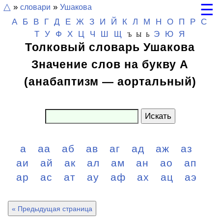
☰
△
»
словари
»
Ушакова
А
Б
В
Г
Д
Е
Ж
З
И
Й
К
Л
М
Н
О
П
Р
С
Т
У
Ф
Х
Ц
Ч
Ш
Щ
Э
Ю
Я
Ъ Ы Ь
Толковый словарь Ушакова
Значение слов на букву А
(анабаптизм — аортальный)
Искать
а
аа
аб
ав
аг
ад
аж
аз
аи
ай
ак
ал
ам
ан
ао
ап
ар
ас
ат
ау
аф
ах
ац
аэ
« Предыдущая страница