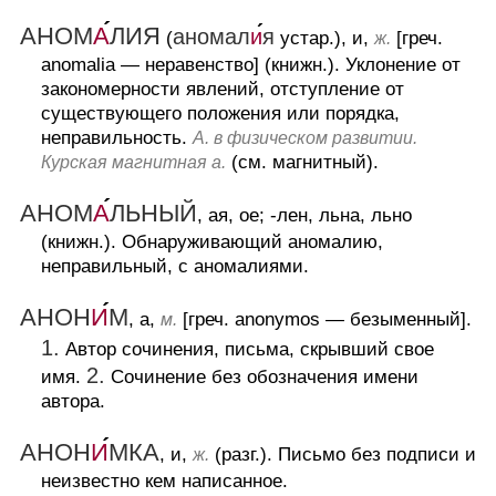
АНОМ
А
ЛИЯ
аномал
и
я
(
устар.), и,
[греч.
ж.
anomalia — неравенство] (книжн.).
Уклонение от
закономерности явлений, отступление от
существующего положения или порядка,
неправильность.
А. в физическом развитии.
(см. магнитный).
Курская магнитная а.
АНОМ
А
ЛЬНЫЙ
, ая, ое; -лен, льна, льно
(книжн.).
Обнаруживающий аномалию,
неправильный, с аномалиями.
АНОН
И
М
, а,
[греч. anonymos — безыменный].
м.
1.
Автор сочинения, письма, скрывший свое
2.
имя.
Сочинение без обозначения имени
автора.
АНОН
И
МКА
, и,
(разг.).
Письмо без подписи и
ж.
неизвестно кем написанное.