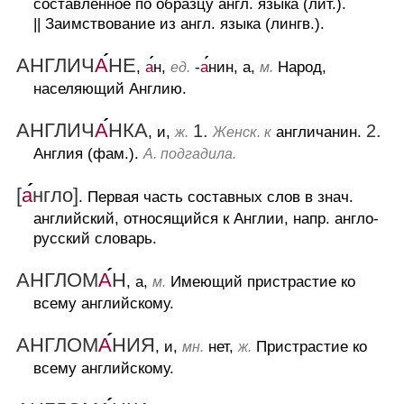
составленное по образцу англ. языка (лит.).
||
Заимствование из англ. языка (лингв.).
АНГЛИЧ
А
НЕ
,
а
н,
-
а
нин, а,
Народ,
ед.
м.
населяющий Англию.
АНГЛИЧ
А
НКА
1.
2.
, и,
англичанин.
ж.
Женск. к
Англия (фам.).
А. подгадила.
[
а
нгло]
.
Первая часть составных слов в знач.
английский, относящийся к Англии, напр. англо-
русский словарь.
АНГЛОМ
А
Н
, а,
Имеющий пристрастие ко
м.
всему английскому.
АНГЛОМ
А
НИЯ
, и,
нет,
Пристрастие ко
мн.
ж.
всему английскому.