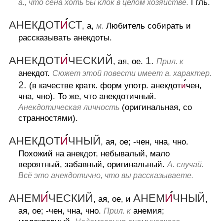
Ггль.
а., что сена хоть бы клок в целом хозяйстве.
АНЕКДОТ
И
СТ
, а,
Любитель собирать и
м.
рассказывать анекдоты.
АНЕКДОТ
И
ЧЕСКИЙ
1.
, ая, ое.
Прил. к
анекдот.
Сюжет этой повести имеет а. характер.
2.
(в качестве кратк. форм употр. анекдот
и
чен,
чна, чно).
То же, что анекдотичный.
(оригинальная, со
Анекдотическая личность
странностями).
АНЕКДОТ
И
ЧНЫЙ
, ая, ое; -чен, чна, чно.
Похожий на анекдот, небывалый, мало
вероятный, забавный, оригинальный.
А. случай.
Всё это анекдотично, что вы рассказываете.
АНЕМ
И
ЧЕСКИЙ
АНЕМ
И
ЧНЫЙ
, ая, ое, и
,
ая, ое; -чен, чна, чно.
анемия;
Прил. к