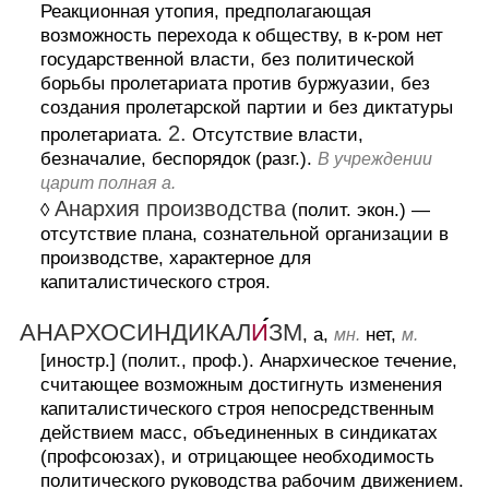
Реакционная утопия, предполагающая
возможность перехода к обществу, в к-ром нет
государственной власти, без политической
борьбы пролетариата против буржуазии, без
создания пролетарской партии и без диктатуры
2.
пролетариата.
Отсутствие власти,
безначалие, беспорядок (разг.).
В учреждении
царит полная а.
Анархия производства
◊
(полит. экон.)
—
отсутствие плана, сознательной организации в
производстве, характерное для
капиталистического строя.
АНАРХОСИНДИКАЛ
И
ЗМ
, а,
нет,
мн.
м.
[иностр.] (полит., проф.).
Анархическое течение,
считающее возможным достигнуть изменения
капиталистического строя непосредственным
действием масс, объединенных в синдикатах
(профсоюзах), и отрицающее необходимость
политического руководства рабочим движением.