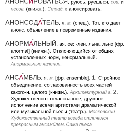
АНОНС
И
РОВАТЬСЯ
, руюсь, руешься,
и
сов.
(книжн.).
анонсировать.
несов.
Страд. к
АНОНСОД
А
ТЕЛЬ
, я,
(спец.).
Тот, кто дает
м.
анонс, объявление в повременные издания.
АНОРМ
А
ЛЬНЫЙ
, ая, ое; -лен, льна, льно [фр.
anormal] (книжн.).
Отклоняющийся от общих
установленных норм, ненормальный.
Анормальные явления.
АНС
А
МБЛЬ
1.
, я,
[фр. ensemble].
Стройное
м.
объединение, согласованность всех частей
2.
какого-н. целого (книжн.).
Архитектурный а.
Художественно согласованное, дружное
исполнение всеми артистами драматической
или музыкальной пьесы (театр.).
Московский
Художественный театр всегда отличался
прекрасным ансамблем. Сама пьеса