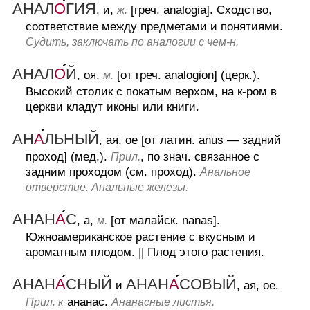
АНАЛ
О
ГИЯ
, и,
[греч. analogia].
Сходство,
ж.
соответствие между предметами и понятиями.
Судить, заключать по аналогии с чем-н.
АНАЛ
О
Й
, оя,
[от греч. analogion] (церк.).
м.
Высокий столик с покатым верхом, на к-ром в
церкви кладут иконы или книги.
АН
А
ЛЬНЫЙ
, ая, ое [от латин. anus — задний
проход] (мед.).
, по знач. связанное с
Прил.
задним проходом (см. проход).
Анальное
отверстие. Анальные железы.
АНАН
А
С
, а,
[от малайск. nanas].
м.
Южноамериканское растение с вкусным и
ароматным плодом.
||
Плод этого растения.
АНАН
А
СНЫЙ
АНАН
А
СОВЫЙ
и
, ая, ое.
ананас.
Прил. к
Ананасные листья.