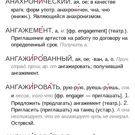
АНАХРОН
И
ЧЕСКИЙ
, ая, ое; в качестве
кратк. форм употр. анахрон
и
чен, чна, чно
(книжн.).
Являющийся анахронизмом.
АНГАЖЕМ
Е
НТ
, а,
[фр. engagement] (театр.).
м.
Приглашение артистов на работу по договору на
определенный срок.
Получить а.
АНГАЖ
И
Р
О
ВАННЫЙ
, ая, ое; -ван, а, о.
Прич.
ангажировать; получивший
страд. прош. вр. от
ангажемент.
АНГАЖ
И
РОВ
А
ТЬ
, рую-р
у
ю, руешь-р
у
ешь,
сов.
1.
и
[фр. engager — приглашать].
несов., кого-что
2.
Предложить (предлагать) ангажемент (театр.).
Пригласить (приглашать) на танец (устар.).
А она
неглижирует, что ее ангажирует чуть не генерал.
Острвскй.