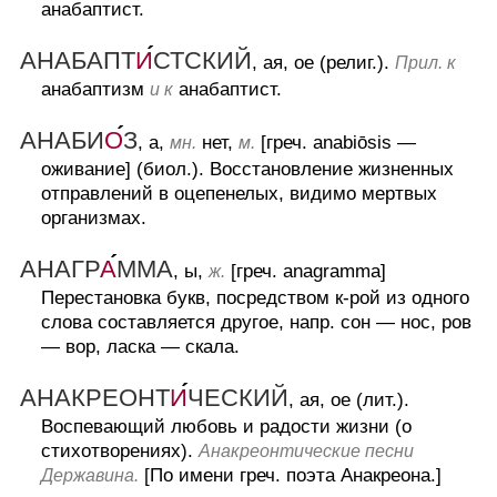
анабаптист.
АНАБАПТ
И
СТСКИЙ
, ая, ое (религ.).
Прил. к
анабаптизм
анабаптист.
и к
АНАБИ
О
З
, а,
нет,
[греч. anabiōsis —
мн.
м.
оживание] (биол.).
Восстановление жизненных
отправлений в оцепенелых, видимо мертвых
организмах.
АНАГР
А
ММА
, ы,
[греч. anagramma]
ж.
Перестановка букв, посредством к-рой из одного
слова составляется другое, напр. сон — нос, ров
— вор, ласка — скала.
АНАКРЕОНТ
И
ЧЕСКИЙ
, ая, ое (лит.).
Воспевающий любовь и радости жизни (о
стихотворениях).
Анакреонтические песни
[По имени греч. поэта Анакреона.]
Державина.