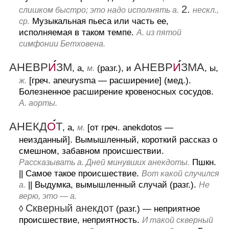
2.
слишком быстро; это надо исполнять а.
нескл.,
Музыкальная пьеса или часть ее,
ср.
исполняемая в таком темпе.
А. из пятой
симфонии Бетховена.
АНЕВР
И
ЗМ
АНЕВР
И
ЗМА
, а,
(разг.), и
, ы,
м.
[греч. aneurysma — расширение] (мед.).
ж.
Болезненное расширение кровеносных сосудов.
А. аорты.
АНЕКД
О
Т
, а,
[от греч. anekdotos —
м.
неизданный].
Вымышленный, короткий рассказ о
смешном, забавном происшествии.
Пшкн.
Рассказывать а. Дней минувших анекдоты.
||
Самое такое происшествие.
Вот какой случился
||
Выдумка, вымышленный случай (разг.).
а.
Не
верю, это — а.
Скверный анекдот
◊
(разг.)
— неприятное
происшествие, неприятность.
И такой скверный