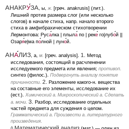
АНАКР
У
ЗА
, ы,
[греч. anakrusis] (лит.).
ж.
Лишний против размера слог (или несколько
слогов) в начале стиха, напр. начало второго
стиха в амфибрахическом стихотворении
Лермонтова: Рус
а
лка | плыл
а
по | рек
е
го|луб
о
й ||
Озар
я
е|ма п
о
лной | лун
о
й.
АН
А
ЛИЗ
1.
, а,
[греч. analysis].
Метод
м.
исследования, состоящий в расчленении
исследуемого предмета или явления;
противоп.
синтез (филос.).
Подвергнуть анализу понятие
2.
Разложение какого-н. вещества
причинности.
на составные его элементы, исследование их
(ест.).
Химический а. Микроскопический а. Сделать
3.
Разбор, исследование отдельных
а. мочи.
частей предмета для суждения о целом.
Грамматический а. Произвести а. литературного
произведения.
Математический анализ
◊
(мат.)
— один из