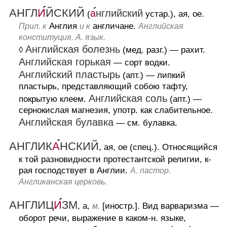
АНГЛ
И
ЙСКИЙ
а
нглийский
(
устар.), ая, ое.
Англия
англичане.
Прил. к
и к
Английская
конституция. А. язык.
Английская болезнь
◊
(мед. разг.)
— рахит.
Английская горькая
— сорт водки.
Английский пластырь
(апт.)
— липкий
пластырь, представляющий собою тафту,
Английская соль
покрытую клеем.
(апт.)
—
сернокислая магнезия, употр. как слабительное.
Английская булавка
— см. булавка.
АНГЛИК
А
НСКИЙ
, ая, ое (спец.).
Относящийся
к той разновидности протестантской религии, к-
рая господствует в Англии.
А. пастор.
Англиканская церковь.
АНГЛИЦ
И
ЗМ
, а,
[иностр.].
Вид варваризма —
м.
оборот речи, выражение в каком-н. языке,