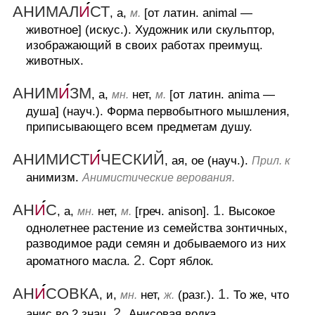
АНИМАЛ
И
СТ
, а,
[от латин. animal —
м.
животное] (искус.).
Художник или скульптор,
изображающий в своих работах преимущ.
животных.
АНИМ
И
ЗМ
, а,
нет,
[от латин. anima —
мн.
м.
душа] (науч.).
Форма первобытного мышления,
приписывающего всем предметам душу.
АНИМИСТ
И
ЧЕСКИЙ
, ая, ое (науч.).
Прил. к
анимизм.
Анимистические верования.
АН
И
С
1.
, а,
нет,
[греч. anison].
Высокое
мн.
м.
однолетнее растение из семейства зонтичных,
разводимое ради семян и добываемого из них
2.
ароматного масла.
Сорт яблок.
АН
И
СОВКА
1.
, и,
нет,
(разг.).
То же, что
мн.
ж.
2.
анис во 2 знач.
Анисовая водка.