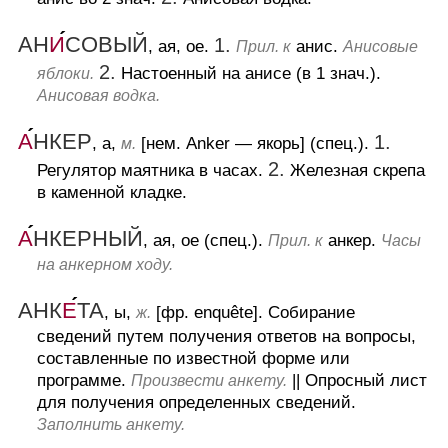
АН
И
СОВЫЙ
1.
, ая, ое.
анис.
Прил. к
Анисовые
2.
Настоенный на анисе (в 1 знач.).
яблоки.
Анисовая водка.
А
НКЕР
1.
, а,
[нем. Anker — якорь] (спец.).
м.
2.
Регулятор маятника в часах.
Железная скрепа
в каменной кладке.
А
НКЕРНЫЙ
, ая, ое (спец.).
анкер.
Прил. к
Часы
на анкерном ходу.
АНК
Е
ТА
, ы,
[фр. enquête].
Собирание
ж.
сведений путем получения ответов на вопросы,
составленные по известной форме или
программе.
||
Опросный лист
Произвести анкету.
для получения определенных сведений.
Заполнить анкету.