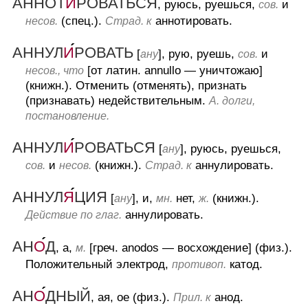
АННОТ
И
РОВАТЬСЯ
, руюсь, руешься,
и
сов.
(спец.).
аннотировать.
несов.
Страд. к
АННУЛ
И
РОВАТЬ
[
], рую, руешь,
и
ану
сов.
[от латин. annullo — уничтожаю]
несов., что
(книжн.).
Отменить (отменять), признать
(признавать) недействительным.
А. долги,
постановление.
АННУЛ
И
РОВАТЬСЯ
[
], руюсь, руешься,
ану
и
(книжн.).
аннулировать.
сов.
несов.
Страд. к
АННУЛ
Я
ЦИЯ
[
], и,
нет,
(книжн.).
ану
мн.
ж.
аннулировать.
Действие по глаг.
АН
О
Д
, а,
[греч. anodos — восхождение] (физ.).
м.
Положительный электрод,
катод.
противоп.
АН
О
ДНЫЙ
, ая, ое (физ.).
анод.
Прил. к