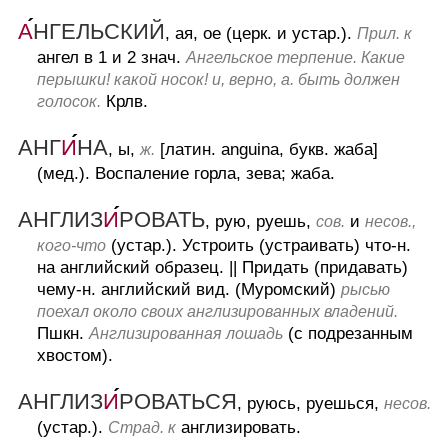
А
НГЕЛЬСКИЙ
, ая, ое (церк. и устар.).
Прил. к
ангел в 1 и 2 знач.
Ангельское терпение. Какие
перышки! какой носок! и, верно, а. быть должен
Крлв.
голосок.
АНГ
И
НА
, ы,
[латин. anguina, букв. жаба]
ж.
(мед.).
Воспаление горла, зева; жаба.
АНГЛИЗ
И
РОВАТЬ
, рую, руешь,
и
сов.
несов.,
(устар.).
Устроить (устраивать) что-н.
кого-что
на английский образец.
||
Придать (придавать)
чему-н. английский вид.
(Муромский)
рысью
поехал около своих англизированных владений.
Пшкн.
(с подрезанным
Англизированная лошадь
хвостом).
АНГЛИЗ
И
РОВАТЬСЯ
, руюсь, руешься,
несов.
(устар.).
англизировать.
Страд. к