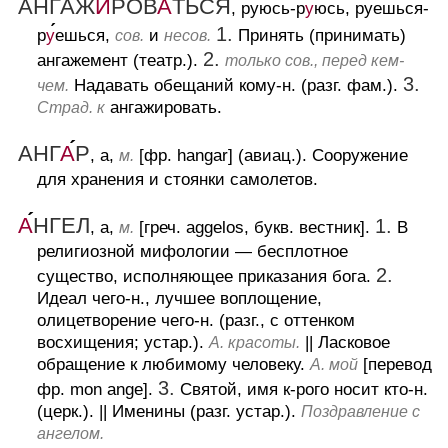
АНГАЖ
И
РОВ
А
ТЬСЯ
, руюсь-р
у
юсь, руешься-
1.
р
у
ешься,
и
Принять (принимать)
сов.
несов.
2.
ангажемент (театр.).
только сов., перед кем-
3.
Надавать обещаний кому-н. (разг. фам.).
чем.
ангажировать.
Страд. к
АНГ
А
Р
, а,
[фр. hangar] (авиац.).
Сооружение
м.
для хранения и стоянки самолетов.
А
НГЕЛ
1.
, а,
[греч. aggelos, букв. вестник].
В
м.
религиозной мифологии — бесплотное
2.
существо, исполняющее приказания бога.
Идеал чего-н., лучшее воплощение,
олицетворение чего-н. (разг., с оттенком
восхищения; устар.).
||
Ласковое
А. красоты.
обращение к любимому человеку.
[перевод
А. мой
3.
фр. mon ange].
Святой, имя к-рого носит кто-н.
(церк.).
||
Именины (разг. устар.).
Поздравление с
ангелом.