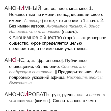
АНОН
И
МНЫЙ
1.
, ая, ое; -мен, мна, мно.
Неизвестный по имени, не подписавший своего
2.
имени.
(то же, что аноним в 1 знач.).
А. автор
Без имени автора.
Анонимное письмо. А. донос.
(нареч.).
Написать что-н. анонимно
Анонимное общество
◊
(торг.)
— акционерное
общество, к-рое определяется целью
предприятия, а не именами участников.
АН
О
НС
, а,
[фр. annonce].
Публичное
м.
оповещение, объявление.
Сделать а. о
||
Предварительная, без
следующем спектакле.
подробных указаний афиша.
Расклеить анонсы.
Вывесить а.
АНОНС
И
РОВАТЬ
, рую, руешь,
и
сов.
несов., о
или
(книжн.).
Сделать анонс о чем-н.
чем
что